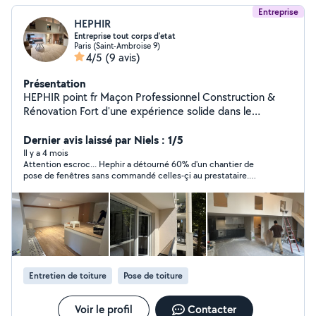
Entreprise
HEPHIR
Entreprise tout corps d'etat
Paris (Saint-Ambroise 9)
4/5
(9 avis)
Présentation
HEPHIR point fr Maçon Professionnel Construction &
Rénovation Fort d'une expérience solide dans le
domaine de la maçonnerie, je mets mon savoir-faire à
votre disposition pour tous vos travaux de construction,
Dernier avis laissé par Niels : 1/5
de rénovation et d'aménagement extérieur. Que ce soit
Il y a 4 mois
Attention escroc... Hephir a détourné 60% d'un chantier de
pour de petits travaux ou de grands projets, je vous
pose de fenêtres sans commandé celles-çi au prestataire.
garantis un travail soigné, durable et conforme à vos
Téléphone coupé, le client porte plainte ce jour pour
attentes. Prestations proposées : Construction de
escroquerie.
murs, cloisons et fondations Pose de briques, parpaings
et pierres Réalisation de dalles, terrasses et escaliers en
béton Enduits, crépis et ravalement de façade Petits
travaux de maçonnerie et réparations diverses Pourquoi
me faire confiance ? Travail de qualité et finitions
Entretien de toiture
Pose de toiture
soignées Respect des délais et du budget Conseils
personnalisés adaptés à votre projet Devis gratuit et
réponse rapide Zone d'intervention : La Région
Voir le profil
Contacter