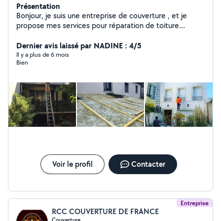
Présentation
Bonjour, je suis une entreprise de couverture , et je
propose mes services pour réparation de toiture
intervention sur Toiture. Tuile est zingue Peinture
intérieur extérieur Nettoyage toiture Nettoyage
Dernier avis laissé par NADINE : 4/5
gouttière Nettoyage murs & dallage Maçonnerie
Il y a plus de 6 mois
Bien
Déplacement devis gratuit
Voir le profil
Contacter
Entreprise
RCC COUVERTURE DE FRANCE
Couverture