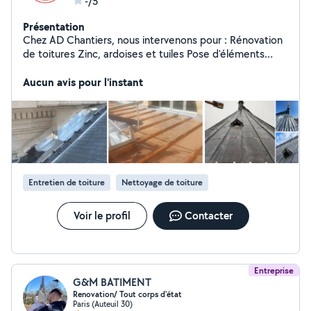
-/5
Présentation
Chez AD Chantiers, nous intervenons pour : Rénovation
de toitures Zinc, ardoises et tuiles Pose d'éléments
métalliques Réparations et interventions d'urgence
Entretien et démoussage de toiture Pose de Velux et
Aucun avis pour l'instant
isolation sous toiture Intervention en Île-de-France Vous
avez un projet ou besoin d'un avis professionnel ?
Contactez-nous pour une étude personnalisée.
Entretien de toiture
Nettoyage de toiture
Voir le profil
Contacter
Entreprise
G&M BATIMENT
Renovation/ Tout corps d'état
Paris (Auteuil 30)