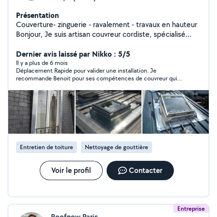
Présentation
Couverture- zinguerie - ravalement - travaux en hauteur
Bonjour, Je suis artisan couvreur cordiste, spécialisé
dans les travaux d'accès difficile et en hauteur. Mes
services ( assurance décennale couverture): Nettoyage
Dernier avis laissé par Nikko : 5/5
et Entretien de Toitures: - demoussage, traitement
Il y a plus de 6 mois
Déplacement Rapide pour valider une installation. Je
hydrofuge, nettoyage complet - lavage de vitres en
recommande Benoit pour ses compétences de couvreur qui
hauteur Ravalement de Façade: - purge et mise en
ont permis de confirmer des malfaçons sur ma toiture.
sécurité - Nettoyage, réparation, peinture, finition
Enduits traditionnels à la chaux ou ciment Travaux de
Couverture - Réparation de tuiles ou ardoises,
recherche de fuites - création velux - audit / expertise
de toitures Travaux d'Accès Difficile (cordiste): -
Interventions en hauteur, assurances décennale
Entretien de toiture
Nettoyage de gouttière
couverture. Site web https://haut.la/
Voir le profil
Contacter
Entreprise
Roofnow Paris