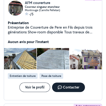
AFM couverture
Couvreur zingueur etancheur
Montrouge (Camille Pelletan)
-/5
Présentation
Entreprise de Couverture de Pere en Fils depuis trois
générations Show-room disponible Tous travaux de
Couverture Étanchéité zinguerie Ravalement Devis,
gratuit et détaillé Déplacement rapide Notre entreprise
Aucun avis pour l'instant
ne réalise pas de sous traitance Tout types de toiture
Syndic, immeuble, particulier, entreprise
Entretien de toiture
Pose de toiture
Voir le profil
Contacter
Auto-entrepreneur