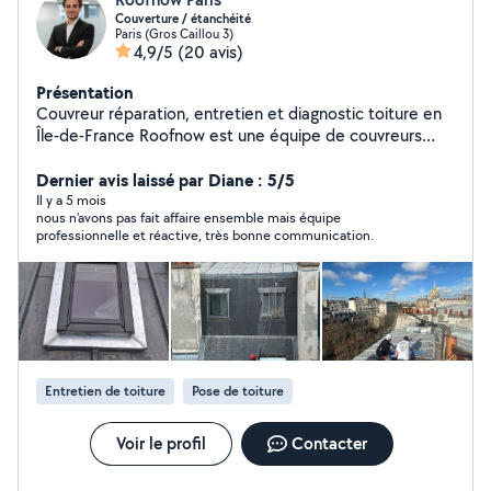
Couverture / étanchéité
Paris (Gros Caillou 3)
4,9/5
(20 avis)
Présentation
Couvreur réparation, entretien et diagnostic toiture en
Île-de-France Roofnow est une équipe de couvreurs
spécialisés dans la réparation et l'entretien de toiture,
avec une priorité : intervenir rapidement et expliquer
Dernier avis laissé par Diane : 5/5
clairement ce que l'on fait. Nous intervenons
Il y a 5 mois
nous n'avons pas fait affaire ensemble mais équipe
régulièrement pour : Recherche de fuite toiture +
professionnelle et réactive, très bonne communication.
réparations Remplacement tuiles, ardoises, zinc, Velux
Étanchéité, faîtage, rives, sorties de VMC Nettoyage et
démoussage de toiture Traitement hydrofuge Isolation
de combles Nettoyage gouttières Interventions en
hauteur (cordistes si nécessaire) Nous réalisons
également des diagnostics toiture avec rapport photo
détaillé, utilisable pour votre assurance ou votre
Entretien de toiture
Pose de toiture
propriétaire. Entreprise déclarée Garantie décennale +
RC professionnelle. Notre approche : diagnostic clair,
solutions adaptées et tarifs cohérents. Vous pouvez
Voir le profil
Contacter
envoyer des photos pour un premier avis rapide. À
bientôt, L'équipe Roofnow