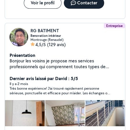
parfaitement. Je suis déjà connu de mon petit réseau
Voir le profil
Contacter
de quartier. Je compte malgré tout sur allo voisin pour
étendre encore mon réseau. A bientot
Entreprise
RG BATIMENT
Renovation intérieur
Montrouge (Renaudel)
4,5/5
(129 avis)
Présentation
Bonjour les voisins je propose mes services
professionnels qui comprennent toutes types de
renovation intérieur du batiment avec 13 ans de
experience rest a votre disposition merci
Dernier avis laissé par David : 5/5
Il y a 2 mois
Très bonne expérience! J’ai trouvé rapidement personne
sérieuse, ponctuelle et efficace pour m’aider. Les échanges ont
été simples et le travail parfaitement réalisé à un prix
raisonnable. Je recommande sans hésiter !