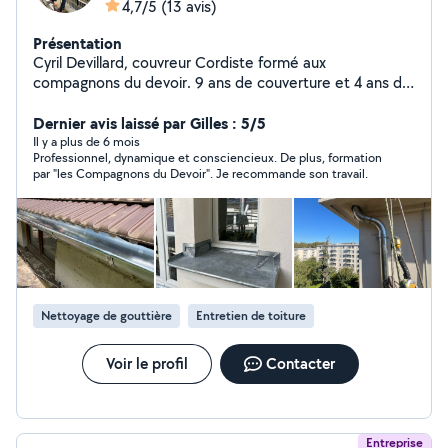
4,7/5
(13 avis)
Présentation
Cyril Devillard, couvreur Cordiste formé aux
compagnons du devoir. 9 ans de couverture et 4 ans de
travaux sur corde, j'ai passé un CAP,une Mention
complémentaire zinguerie ainsi qu'un BP chez les
Dernier avis laissé par Gilles : 5/5
compagnons du devoir, j'ai 24 ans ,toujours motivé et
Il y a plus de 6 mois
Professionnel, dynamique et consciencieux. De plus, formation
disponible pour répondre à vos demandes.
par "les Compagnons du Devoir". Je recommande son travail.
Nettoyage de gouttière
Entretien de toiture
Voir le profil
Contacter
Entreprise