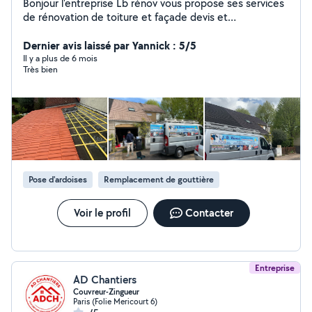
Bonjour l'entreprise Lb rénov vous propose ses services
de rénovation de toiture et façade devis et
déplacement gratuit n'hésitez pas à nous contacter
pour obtenir votre devis gratuit sous 24h
Dernier avis laissé par Yannick : 5/5
Il y a plus de 6 mois
Très bien
Pose d'ardoises
Remplacement de gouttière
Voir le profil
Contacter
Entreprise
AD Chantiers
Couvreur-Zingueur
Paris (Folie Mericourt 6)