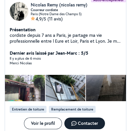
Nicolas Remy (nicolas remy)
Couvreur cordiste
Paris (Notre Dame des Champs 5)
4,9/5
(11 avis)
Présentation
cordiste depuis 7 ans a Paris, je partage ma vie
professionnelle entre l Eure et Loir, Paris et Lyon. Je me
suis spécialisé en milieu urbain, notamment en
couverture, mais aussi maçonnerie, eaux usées, pose de
Dernier avis laissé par Jean-Marc : 5/5
filet de sécurité, anti pigeon. Je me déplace pour
Il y a plus de 6 mois
Merci Nicolas
étudier votre problématique avant devis et proposer
une solution adaptée a votre besoin. Inscrit a la
chambre des métiers de Lyon, assurance décénale ok.
Entretien de toiture
Remplacement de toiture
Voir le profil
Contacter