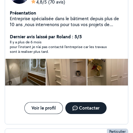
4,8/5
(70 avis)
Présentation
Entreprise spécialisée dans le bâtiment depuis plus de
10 ans ,nous intervenons pour tous vos projets de
construction, rénovation et aménagement. Grâce à
notre expertise et à notre équipe qualifiée, nous
Dernier avis laissé par Roland : 5/5
garantissons des travaux de qualité, réalisés dans les
Il y a plus de 6 mois
pour l'instant je n'ai pas contacté l'entreprise car les travaux
délais et adaptés à vos besoins
sont à realiser plus tard.
Voir le profil
Contacter
Particulier