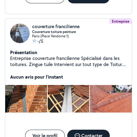
Parisienne 92 et 78 Contactez-moi dès maintenant pour
un devis ou plus d'informations ! Votre projet entre de
bonnes mains
Entreprise
couverture francilienne
Couverture toiture peinture
Paris (Place Vendome 1)
-/5
Présentation
Entreprise couverture francilienne Spécialisé dans les
toitures. Zingue tuile Intervient sur tout type de Toiture
Pose de gouttière Nettoyage gouttière Intervention de
urgence sur Toiture, recherche de fuite
Aucun avis pour l'instant
Voir le profil
Contacter