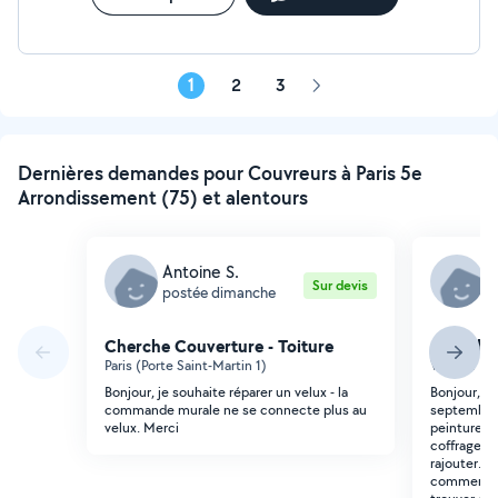
BA13), isolation thermique et phonique Menuiseries
intérieures (portes, placards) Revêtements de sols et
murs (carrelage, parquet, peinture) Plomberie,
sanitaires
1
2
3
Page
suivante
Dernières demandes pour Couvreurs à Paris 5e
Arrondissement (75) et alentours
Antoine S.
A
Sur devis
postée dimanche
p
Cherche Couverture - Toiture
Cherche 
Paris (Porte Saint-Martin 1)
Villejuif (P
Bonjour, je souhaite réparer un velux - la
Bonjour, j
commande murale ne se connecte plus au
septembre ma
velux. Merci
peinture du
coffrage d'
rajouter. c
commencer 