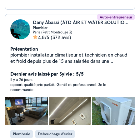
Auto-entrepreneur
Dany Abassi (ATD AIR ET WATER SOLUTION)
Plombier
Paris (Petit Montrouge 3)
4,8/5
(372 avis)
Présentation
plombier installateur climatiseur et technicien en chaud
et froid depuis plus de 15 ans salariés dans une
entreprise du btp, inscrit sur le site pour aidé mes
voisins ;-) à bientôt
Dernier avis laissé par Sylvie : 5/5
Il y a 26 jours
rapport qualité prix parfait. Gentil et professionnel. Je le
recommande.
Plomberie
Débouchage d'évier