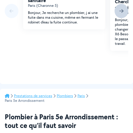
sanitaire
Cherche 
Paris (Charonne 5)
sanitaire
Bonjour, Je recherche un plombier, j ai une
Paris (Sain
fuite dans ma cuisine, même en fermant le
Bonjour, 
robinet d'eau la fuite continue.
plombier po
changement
X6 Besoin d
le passage
travail.
Prestations de services
Plombiers
Paris
Paris 5e Arrondissement
Plombier à Paris 5e Arrondissement :
tout ce qu’il faut savoir