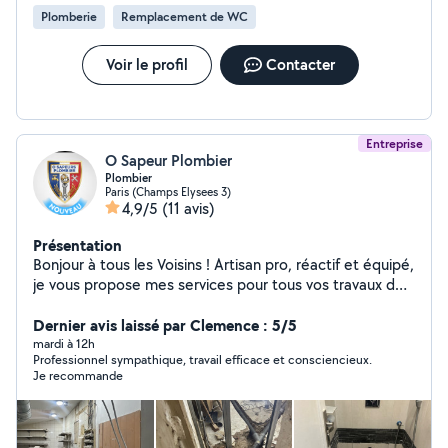
Plomberie
Remplacement de WC
Voir le profil
Contacter
Entreprise
O Sapeur Plombier
Plombier
Paris (Champs Elysees 3)
4,9/5
(11 avis)
Présentation
Bonjour à tous les Voisins ! Artisan pro, réactif et équipé,
je vous propose mes services pour tous vos travaux de
plomberie, chauffage, terrassement VRD et
débouchage d'urgence. De l'évier bouché à la création
Dernier avis laissé par Clemence : 5/5
de réseaux extérieurs, je gère vos chantiers de A à Z
mardi à 12h
Professionnel sympathique, travail efficace et consciencieux.
avec rigueur et transparence. Mes prestations :
Je recommande
Débouchage d'urgence (7j/7) : WC, éviers, lavabos,
regards et canalisations générales. Plomberie &
Sanitaire : Fuites, robinetterie, WC, ballons d'eau
chaude (cumulus, thermodynamique) et rénovation