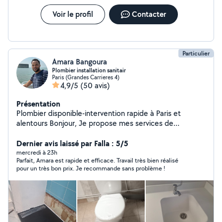
Voir le profil
Contacter
Particulier
Amara Bangoura
Plombier installation sanitair
Paris (Grandes Carrieres 4)
4,9/5
(50 avis)
Présentation
Plombier disponible-intervention rapide à Paris et
alentours Bonjour, Je propose mes services de
plomberie pour vos besoins du quotidien : . Dépannage
et réparation (fuite, robinet,wc etc.) . Petit travaux et
Dernier avis laissé par Falla : 5/5
entretien Je suis basé à Paris et je me déplace
mercredi à 23h
Parfait, Amara est rapide et efficace. Travail très bien réalisé
rapidement sur toute la ville et alentours Travail
pour un très bon prix. Je recommande sans problème !
sérieux,soigné confiance. N'hésite pas à me
contacter,je suis disponible pour répondre à vos
demandes et trouver une solution adaptée à vos
besoins. À bientôt Amara