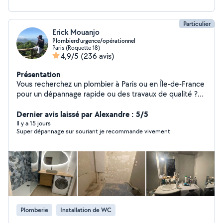
Particulier
Erick Mouanjo
Plombierd’urgence/opérationnel
Paris (Roquette 18)
4,9/5
(236 avis)
Présentation
Vous recherchez un plombier à Paris ou en Île-de-France
pour un dépannage rapide ou des travaux de qualité ?
Plombier de métier avec plus de 10ans d'expérience,
j'interviens rapidement pour tous vos besoins en
Dernier avis laissé par Alexandre : 5/5
plomberie, en urgence ou sur rendez-vous. Dépannage
Il y a 15 jours
Super dépannage sur souriant je recommande vivement
plomberie rapide à Paris J'interviens pour tous types de
problèmes : * Fuite d'eau (visible ou encastrée) *
Canalisation bouchée (WC, évier, douche) * Panne de
chauffe-eau * Problème de pression ou de robinetterie
Intervention rapide en région parisienne et banlieue.
Travaux et installation plomberie * Installation de
sanitaires (WC, lavabo, douche, baignoire) * Pose et
remplacement de chauffe-eau * Rénovation complète
Plomberie
Installation de WC
de salle de bain * Remplacement de robinetterie * Mise