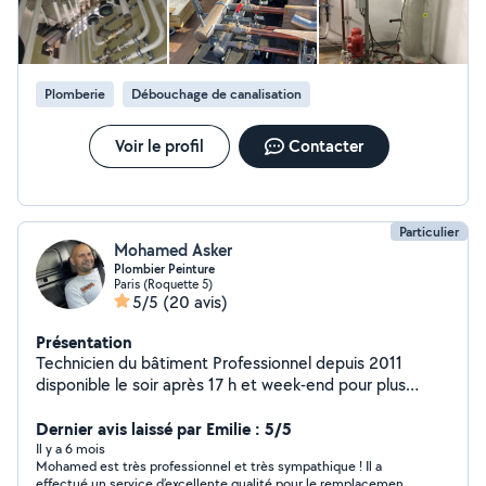
Plomberie
Débouchage de canalisation
Voir le profil
Contacter
Particulier
Mohamed Asker
Plombier Peinture
Paris (Roquette 5)
5/5
(20 avis)
Présentation
Technicien du bâtiment Professionnel depuis 2011
disponible le soir après 17 h et week-end pour plus
d'informations veuillez me contacter
Dernier avis laissé par Emilie : 5/5
Il y a 6 mois
Mohamed est très professionnel et très sympathique ! Il a
effectué un service d’excellente qualité pour le remplacement