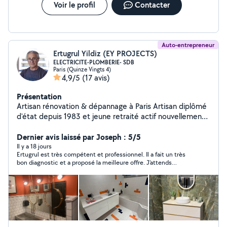
Voir le profil
Contacter
Auto-entrepreneur
Ertugrul Yildiz (EY PROJECTS)
ELECTRICITE-PLOMBERIE- SDB
Paris (Quinze Vingts 4)
4,9/5
(17 avis)
Présentation
Artisan rénovation & dépannage à Paris Artisan diplômé
d'état depuis 1983 et jeune retraité actif nouvellement
installé à Paris, je mets mon expérience au service de
votre intérieur. Passionné par mon métier et ravi de
Dernier avis laissé par Joseph : 5/5
rencontrer les Parisiens, je propose mon savoir-faire
Il y a 18 jours
Ertugrul est très compétent et professionnel. Il a fait un très
pour vos projets de rénovation et dépannages de
bon diagnostic et a proposé la meilleure offre. J'attends
courte durée en électricité et plomberie. Je vous
maintenant son devis. Merci.
conseille également dans vos projets globaux et
collabore avec un partenaire carreleur hautement
qualifié pour créer de superbes salles de bains, y
compris des transformations adaptées aux PMR.
Prestations proposées : Électricité & Plomberie :