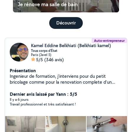
Je rénove ma salle de bain
Découvrir
Auto-entrepreneur
Kamel Eddine Belkhiati (Belkhiati kamel)
Tous corps d'État
Paris (Javel 5)
5/5
(346 avis)
Présentation
Ingenieur de formation, j'interviens pour du petit
bricolage comme pour la renovation complete d'un
appartement. Je travaille avec une equipe composee
d'un electricien batiment, d'un plombier chauffagiste,
Dernier avis laissé par Yann : 5/5
d'un peintre, d'un plaquiste et d'un carreleur.
Il y a 6 jours
Travail professionnel et très satisfaisant !