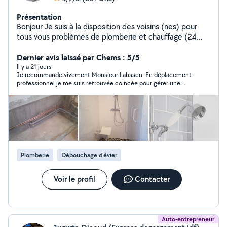
Présentation
Bonjour Je suis à la disposition des voisins (nes) pour
tous vous problèmes de plomberie et chauffage (24
années d'expérience)
Dernier avis laissé par Chems : 5/5
Il y a 21 jours
Je recommande vivement Monsieur Lahssen. En déplacement
professionnel je me suis retrouvée coincée pour gérer une
fuite du système de sécurité d’un cumulus. Il a accepté d’y
aller le jour même, mon fils la reçu et il n’est pas rentré avant
d’avoir tout réparé. Tous cela avec le sourire et une grande
bienveillance. Son travail était à la hauteur des attentes et le
prix etait très compétitif. Je vous remercie monsieur pour
votre professionnalisme et votre savoir être. Bien à Vous,
Chems
Plomberie
Débouchage d'évier
Voir le profil
Contacter
Auto-entrepreneur