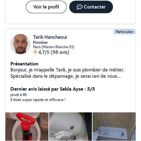
aux normes Zone d'intervention Plombier disponible à
Paris et en Île-de-France : intervention rapide en
Voir le profil
Contacter
banlieue et dans tous les arrondissements de Paris
Particulier
Tarik Hanchaoui
Plombier
Paris (Maison Blanche 25)
4,7/5
(98 avis)
Présentation
Bonjour, je m'appelle Tarik, je suis plombier de métier.
Spécialisé dans le dépannage, je serai ravi de vous
proposer mes services. Serviable, minutieux et efficace,
je me déplace rapidement à la demande. N'hésitez pas
Dernier avis laissé par Sebla Ayse : 5/5
à me contacter, devis gratuit.
jeudi à 8h
Il était super rapide et efficace !