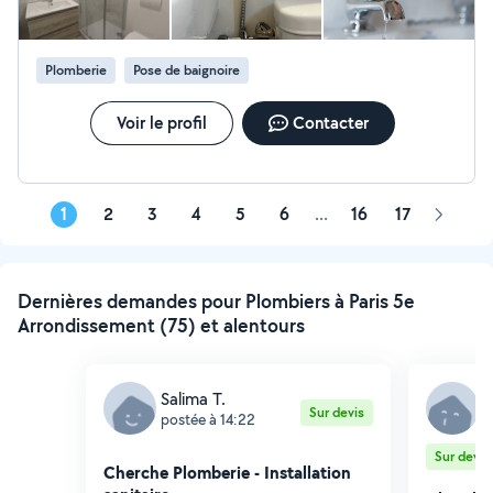
Plomberie
Pose de baignoire
Voir le profil
Contacter
1
2
3
4
5
6
...
16
17
Page
suivant
Dernières demandes pour Plombiers à Paris 5e
Arrondissement (75) et alentours
Salima T.
G
Sur devis
postée à 14:22
p
Sur devis
Cherche Plomberie - Installation