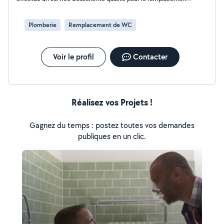
de ma machine à laver. Il s’est occupé de démonter le meuble
vasque avec soin pour déloger mon ancienne machine,
débrancher le raccordement à l’eau et remettre la nouvelle
Plomberie
Remplacement de WC
machine en place. Il a également constaté que la vanne était
défectueuse et s’en est aussi occupé. Je garde son contact et
le recommande vivement à tous !
Voir le profil
Contacter
Réalisez vos Projets !
Gagnez du temps : postez toutes vos demandes
publiques en un clic.