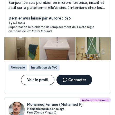
Bonjour, Je suis plombier en micro-entreprise, inscrit et
actif sur la plateforme AlloVoisins. J'interviens chez les
particuliers sur paris et alentours pour tous travaux de
plomberie, en neuf comme en rénovation. Recherche et
Dernier avis laissé par Aurore : 5/5
réparation de fuites Débouchage (WC, évier, douche,
Il y a 3 mois
Super réactif, le problème de remplacement de T a été réglé
lavabo) Remplacement de robinetterie Installation et
en moins de 2h! Merci Mourad !
remplacement de chauffe-eau Pose d'équipements
sanitaires (WC,meuble vasque ,douche, évier, baignoire
Rénovation de salle de bain. Travail soigné Devis gratuit
Tarifs transparents. Respects des normes et conseils
personnalisés. Disponible semaine et week-end.
N'hésitez pas à me contacter pour toute demande, je
serai ravi de vous aider.
Plomberie
Installation de WC
Voir le profil
Contacter
Auto-entrepreneur
Mohamed Ferrane (Mohamed F)
Plomberie,meuble,bricolage
Paris (Quinze Vingts 5)