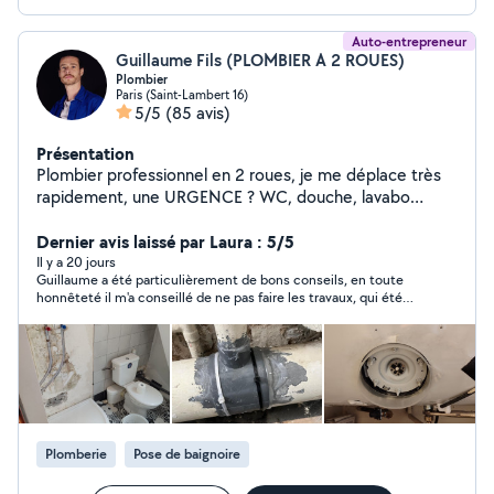
Auto-entrepreneur
Guillaume Fils (PLOMBIER A 2 ROUES)
Plombier
Paris (Saint-Lambert 16)
5/5
(85 avis)
Présentation
Plombier professionnel en 2 roues, je me déplace très
rapidement, une URGENCE ? WC, douche, lavabo
bouché ? Contactez-moi à toute heure. Je fais
également la rénovation ou la création de réseau d'eau
Dernier avis laissé par Laura : 5/5
dans les cuisines et salle de bain. Rénovation complète
Il y a 20 jours
Guillaume a été particulièrement de bons conseils, en toute
de votre salle de bain, WC, cuisine avec devis sérieux et
honnêteté il m'a conseillé de ne pas faire les travaux, qui été
détaillé. Installation WC, lavabo, ballon, robinetterie,
bien plus important que ce que je pensais. Merci pour votre
etc.. À bientôt. Google : Plombier à 2 roues
gentillesse et honnêteté !
https://g.co/kgs/q4GquXf PS: Il est possible que je ne
puisse répondre à certaines demandes privées, si vous
êtes hors de mon périmètre de 5km. Dans ce cas
n'hésitez pas à me téléphoner directement. Merci
Plomberie
Pose de baignoire