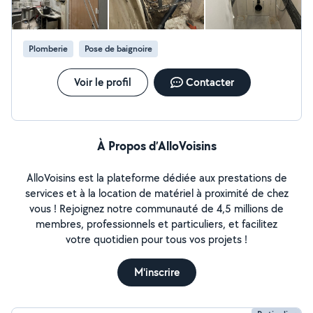
complète de salle de bain. Chauffage : Installation,
déplacement et entretien de radiateurs ou réseaux.
Terrassement & VRD : Tranchées réseaux (eau, élec,
Plomberie
Pose de baignoire
tout-à-l'égout), pose de regards, drains et gestion des
eaux pluviales. Pourquoi me choisir ? Réactivité :
Intervention rapide pour vos urgences. Équipé & Assuré
Voir le profil
Contacter
: Matériel pro et Garantie décennale à jour. Zéro
surprise : Devis gratuit et tarif fixé avant travaux.
À Propos d’AlloVoisins
AlloVoisins est la plateforme dédiée aux prestations de
services et à la location de matériel à proximité de chez
vous ! Rejoignez notre communauté de 4,5 millions de
membres, professionnels et particuliers, et facilitez
votre quotidien pour tous vos projets !
M'inscrire