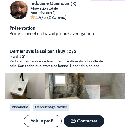
redouane Guemouri (R)
Rénovation totale
Paris (Monnaie 1)
4,9/5
(225 avis)
Présentation
Professionnel un travail propre avec garanti
Dernier avis laissé par Thuy : 5/5
mardi à 21h
Redouance m’a aidé de fixer une fuite d’eau dans la salle de
bain. Son technique était très bonne. Il connait bien des
travaux dans les anciens appartements dans Paris. Très sérieux,
efficace et honnête.
Plomberie
Débouchage d'évier
Voir le profil
Contacter