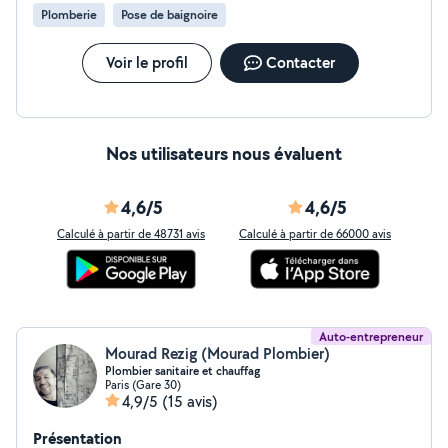
Dépannages et interventions rapides. Salles de bains :
Plomberie
Pose de baignoire
Création sur mesure (avec un carreleur qualifié) et
aménagement PMR. Conseil : Accompagnement dans
vos projets de rénovation. ️ Assurances biennale et
Voir le profil
Contacter
Décennale (Garantie 10ans) à jour (attestations sur
demande). Travail soigné, aux normes, axé sur l'humain
et le souci du détail. Devis rapide gratuit !
Nos utilisateurs nous évaluent
4,6/5
4,6/5
Calculé à partir de 48731 avis
Calculé à partir de 66000 avis
Auto-entrepreneur
Mourad Rezig (Mourad Plombier)
Plombier sanitaire et chauffag
Paris (Gare 30)
4,9/5
(15 avis)
Présentation