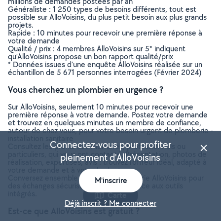
millions de demandes postées par an
Généraliste : 1 250 types de besoins différents, tout est
possible sur AlloVoisins, du plus petit besoin aux plus grands
projets.
Rapide : 10 minutes pour recevoir une première réponse à
votre demande
Qualité / prix : 4 membres AlloVoisins sur 5* indiquent
qu’AlloVoisins propose un bon rapport qualité/prix
* Données issues d’une enquête AlloVoisins réalisée sur un
échantillon de 5 671 personnes interrogées (Février 2024)
Vous cherchez un plombier en urgence ?
Sur AlloVoisins, seulement 10 minutes pour recevoir une
première réponse à votre demande. Postez votre demande
et trouvez en quelques minutes un membre de confiance,
autour de chez vous, pour votre besoin urgent de plomberie -
installation sanitaire
Connectez-vous pour profiter
Consultez les profils des membres, professionnels ou
particuliers, qui vous ont contacté. Présentation, photos de
pleinement d'AlloVoisins
réalisation, expertises, avis : trouvez l'offreur idéal, adapté à
votre demande et à votre budget.
Conversez ensemble depuis la messagerie AlloVoisins pour
M'inscrire
des échanges sécurisés et efficaces grâce aux outils
intégrés.
Carte
Déjà inscrit ? Me connecter
Est-ce que AlloVoisins est gratuit ?