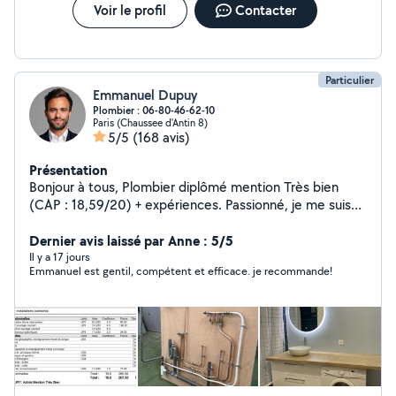
Voir le profil
Contacter
Particulier
Emmanuel Dupuy
Plombier : 06-80-46-62-10
Paris (Chaussee d'Antin 8)
5/5
(168 avis)
Présentation
Bonjour à tous, Plombier diplômé mention Très bien
(CAP : 18,59/20) + expériences. Passionné, je me suis
reconverti afin d'exercer ce métier à plein temps. Je suis
également ingénieur, passé par le consortium Airbus à
Dernier avis laissé par Anne : 5/5
Toulouse en tant qu'ingénieur sur des projets de
Il y a 17 jours
Emmanuel est gentil, compétent et efficace. je recommande!
développement durables, RSE (green cockpit A320,
énergie), j'ai poursuivi dans le financement de la
rénovation énergétique auprès des collectivités
territoriales. À venir : CAP installation thermique +
certification froid + gaz Emmanuel