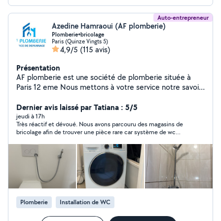
Auto-entrepreneur
Azedine Hamraoui (AF plomberie)
Plomberie+bricolage
Paris (Quinze Vingts 5)
4,9/5
(115 avis)
Présentation
AF plomberie est une société de plomberie située à
Paris 12 eme Nous mettons à votre service notre savoir-
faire et notre expérience pour tous vos besoins en
installation, dépannage et entretien de plomberie. Nos
Dernier avis laissé par Tatiana : 5/5
prestations couvrent : Réparation de fuites d'eau
jeudi à 17h
Très réactif et dévoué. Nous avons parcouru des magasins de
Installation et entretien de chauffe-eau Rénovation de
bricolage afin de trouver une pièce rare car système de wc
salle de bain Débouchage de canalisations ️ Dépannage
ancien. Merci Azedine pour votre amabilité et votre
rapide et urgent Pourquoi nous choisir ? Intervention
professionnalisme. Je recommande vivement.
rapide et soignée Devis clair et transparent Artisan de
confiance avec plusieurs années d'expérience Service
disponible 7j/7 pour vos urgences Nous intervenons à
Paris et dans les environs îles de France
Plomberie
Installation de WC