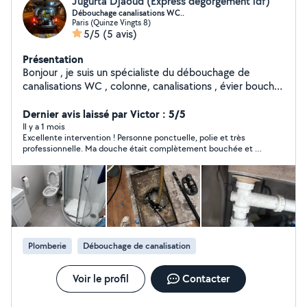
Jugurta Djaoud (Express degorgement idf)
Débouchage canalisations WC..
Paris (Quinze Vingts 8)
5/5
(5 avis)
Présentation
Bonjour , je suis un spécialiste du débouchage de
canalisations WC , colonne, canalisations , évier bouché
, nettoyage de canalisations (curage) je suis équiper
avec un camion hydrocureur , n'hésitez pas à m'appeler
Dernier avis laissé par Victor : 5/5
intervention entre 30 min et 45 min selon le trafic
Il y a 1 mois
Excellente intervention ! Personne ponctuelle, polie et très
professionnelle. Ma douche était complètement bouchée et le
problème a été résolu rapidement. Travail soigné, explications
et conseils clairs. C'est agréable de tomber sur des
professionnels compétents et honnêtes. Je recommande
vivement.
Plomberie
Débouchage de canalisation
Voir le profil
Contacter