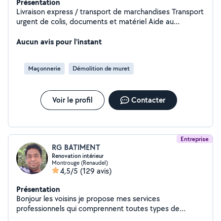
Présentation
Livraison express / transport de marchandises Transport
urgent de colis, documents et matériel Aide au
déménagement / transport de meubles Nettoyage de
bureaux et locaux professionnels Nettoyage
Aucun avis pour l'instant
d'immeubles et parties communes Nettoyage fin de
chantier / remise en é
Maçonnerie
Démolition de muret
Voir le profil
Contacter
Entreprise
RG BATIMENT
Renovation intérieur
Montrouge (Renaudel)
4,5/5
(129 avis)
Présentation
Bonjour les voisins je propose mes services
professionnels qui comprennent toutes types de
renovation intérieur du batiment avec 13 ans de