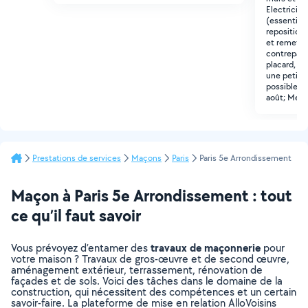
Electricité 
(essentiel
repositionn
et remettr
contrepalqu
placard, ta
une petite 
possible ce
août; Merc
Prestations de services
Maçons
Paris
Paris 5e Arrondissement
Maçon à Paris 5e Arrondissement : tout
ce qu’il faut savoir
travaux de maçonnerie
Vous prévoyez d’entamer des
pour
votre maison ? Travaux de gros-œuvre et de second œuvre,
aménagement extérieur, terrassement, rénovation de
façades et de sols. Voici des tâches dans le domaine de la
construction, qui nécessitent des compétences et un certain
savoir-faire. La plateforme de mise en relation AlloVoisins