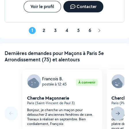
Voir le profil
Contacter
1
2
3
4
5
6
Page
suivante
Dernières demandes pour Maçons à Paris 5e
Arrondissement (75) et alentours
Francois B.
D
À convenir
postée à 12:45
p
Cherche Maçonnerie
Cherche
Paris (Saint-Vincent de Paul 3)
Paris (Plai
Bonjour, je cherche un maçon pour
Bonjour, j'
déboucher 2 anciennes fenêtres de cave.
à rafraichir
Travaux à réaliser en septembre. Bien
démolir et
cordialement, François
platre de 4
murs et pla