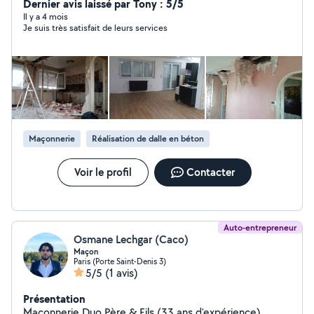
Dernier avis laissé par Tony : 5/5
Il y a 4 mois
Je suis très satisfait de leurs services
Maçonnerie
Réalisation de dalle en béton
Voir le profil
Contacter
Auto-entrepreneur
Osmane Lechgar (Caco)
Maçon
Paris (Porte Saint-Denis 3)
5/5
(1 avis)
Présentation
Maçonnerie Duo Père & Fils (33 ans d'expérience)