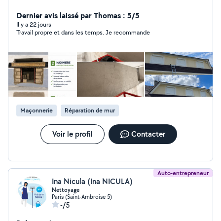
armé. Enduit de façade, peinture extérieure, nettoyage
et peinture de toiture. Intervention rapide dans toute
Dernier avis laissé par Thomas : 5/5
l'Île-de-France. Devis gratuit Travail soigné, rapide et
Il y a 22 jours
Travail propre et dans les temps. Je recommande
garanti.
Maçonnerie
Réparation de mur
Voir le profil
Contacter
Auto-entrepreneur
Ina Nicula (Ina NICULA)
Nettoyage
Paris (Saint-Ambroise 5)
-/5