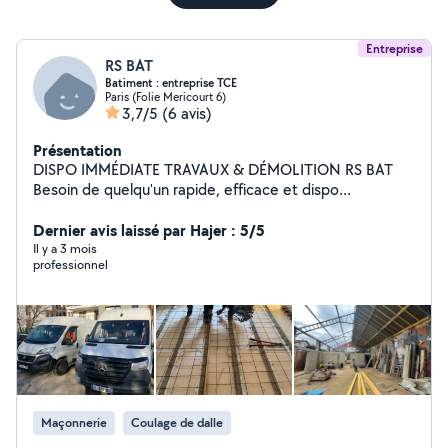
Entreprise
RS BAT
Batiment : entreprise TCE
Paris (Folie Mericourt 6)
3,7/5
(6 avis)
Présentation
DISPO IMMÉDIATE TRAVAUX & DÉMOLITION RS BAT
Besoin de quelqu'un rapide, efficace et dispo
maintenant ? Démolition (cuisine, salle de bain, cloisons)
Évacuation gravats / déchets Débarras complet (appart,
Dernier avis laissé par Hajer : 5/5
cave, chantier) Petits travaux (placo, peinture, remise
Il y a 3 mois
professionnel
en état) Nettoyage fin de chantier Intervention ultra
rapide (souvent le jour même) Prix corrects devis rapide
Équipe sérieuse, pas de perte de temps Idéal si vous
avez un chantier à vider, casser ou nettoyer en urgence
Réponse rapide envoyez message ou photos = devis
direct
Maçonnerie
Coulage de dalle