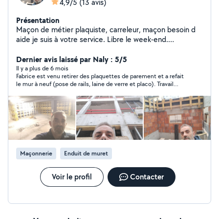
4,9/5
(13 avis)
Présentation
Maçon de métier plaquiste, carreleur, maçon besoin d
aide je suis à votre service. Libre le week-end.
Cordialement 6 82 97 31 94 ( Je ne peux pas répondre
à toutes les demandes par la messagerie, donc n'hésite
Dernier avis laissé par Naly : 5/5
surtout pas à me laisser un sms, un message ou appelé)
Il y a plus de 6 mois
Fabrice est venu retirer des plaquettes de parement et a refait
le mur à neuf (pose de rails, laine de verre et placo). Travail
soigné et chantier laissé propre. Merci pour votre temps
Maçonnerie
Enduit de muret
Voir le profil
Contacter