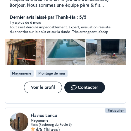
Bonjour, Nous sommes une équipe père & fils
spécialisée dans la maçonnerie et le gros œuvre. Mon
père : 33 ans d'expérience, travail soigné et maîtrise du
Dernier avis laissé par Thanh-Ha : 5/5
métier. Moi : jeune entrepreneur sérieux, dynamique et
Il y a plus de 6 mois
Tout s'est déroulé impeccablement. Expert, évaluation réaliste
disponible. Nous réalisons : Dalles, terrasses, chapes
du chantier sur le coût et sur la durée. Très arrangeant, s'adapte
Murets, piliers, seuils Démolition / petites ouvertures
volontier aux contraintes du client. Aidant, pense d'abord pour
Réparations maçonnerie Béton, coffrage, petits travaux
le client avant son intérêt personnel.
gros œuvre Disponibles principalement le week-end
Nous proposons : Devis gratuits Conseils professionnels
Intervention sérieuse et respect des délais N'hésitez
pas à nous contacter, on répond vite et on se déplace
pour voir le chantier.
Maçonnerie
Montage de mur
Voir le profil
Contacter
Particulier
Flavius Lancu
Maçonnerie
Paris (Faubourg du Roule 3)
4/5
(18 avis)