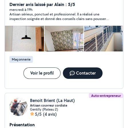
experience rest a votre disposition merci
Dernier avis laissé par Alain : 5/5
mercredi à 19h
Artisan sérieux, ponctuel et professionnel. Il a réalisé une
inspection soignée et donné des conseils clairs sans pousser à
la dépense. Même si nous n’avons pas fait affaire ensemble, j’ai
apprécié son calme, sa méthode et son sérieux Je le considère
comme un artisan fiable.
Maçonnerie
Voir le profil
Contacter
Auto-entrepreneur
Benoit Brient (La Haut)
Artisan couvreur cordiste
Gentilly (Plateau 2)
5/5
(4 avis)
Présentation