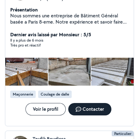
Présentation
Nous sommes une entreprise de Bâtiment Général
basée a Paris 8-eme. Notre expérience et savoir faire
est dans la Construction, Gros œuvre et Second œuvre,
en neuf ou rénovation, en fonction des vos besoins.
Dernier avis laissé par Monsieur : 5/5
Notre devis c'est : "La satisfaction des nos clients c'est
Il y a plus de 6 mois
Très pro et réactif
la plus importante chose dans nôtres affaires"
Maçonnerie
Coulage de dalle
Voir le profil
Contacter
Particulier
Toufik Boudissa