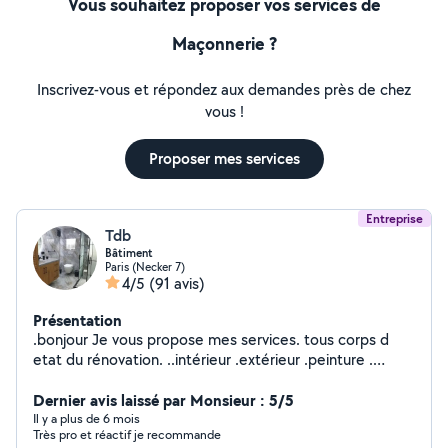
Vous souhaitez proposer vos services de
Maçonnerie ?
Inscrivez-vous et répondez aux demandes près de chez
vous !
Proposer mes services
Entreprise
Tdb
Bâtiment
Paris (Necker 7)
4/5
(91 avis)
Présentation
.bonjour Je vous propose mes services. tous corps d
etat du rénovation. ..intérieur .extérieur .peinture .
carrelage. placo. maçonnerie .. Électricité plomberie
.ravalement .isolation .façade.
Dernier avis laissé par Monsieur : 5/5
Il y a plus de 6 mois
Très pro et réactif je recommande