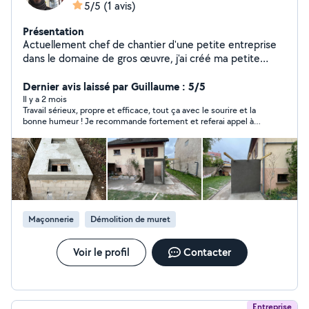
5/5
(1 avis)
Présentation
Actuellement chef de chantier d'une petite entreprise
dans le domaine de gros œuvre, j'ai créé ma petite
entreprise auto-entrepreneur pour avoir des petits
chantiers.
Dernier avis laissé par Guillaume : 5/5
Il y a 2 mois
Travail sérieux, propre et efficace, tout ça avec le sourire et la
bonne humeur ! Je recommande fortement et referai appel à
lui si besoin
Maçonnerie
Démolition de muret
Voir le profil
Contacter
Entreprise