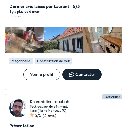
intérieur et extérieur Plomberie -électricité -chauffage -
vmc - sanitaire Revêtement sol et murs Parquet -
Dernier avis laissé par Laurent : 5/5
carrelage -lino Isolation thermique Peinture -placo -
Il y a plus de 6 mois
Excellent
menuiserie sur mesure agencement cuisine et salle de
bain maçonnerie -terrassement
Maçonnerie
Construction de mur
Voir le profil
Contacter
Particulier
Khiereddine rouabah
Tout travaux de bâtiment.
Paris (Plaine Monceau 10)
5/5
(4 avis)
Présentation