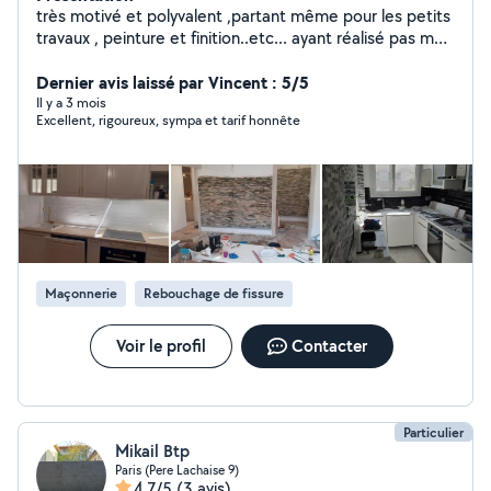
très motivé et polyvalent ,partant même pour les petits
travaux , peinture et finition..etc... ayant réalisé pas mal
de travaux de rénovation de bâtiments (carrelage,
enduits.... plomberie,montage meuble....etc),je vous
Dernier avis laissé par Vincent : 5/5
propose mes services, disponible en semaine comme
Il y a 3 mois
Excellent, rigoureux, sympa et tarif honnête
en week-end.merci.
Maçonnerie
Rebouchage de fissure
Voir le profil
Contacter
Particulier
Mikail Btp
Paris (Pere Lachaise 9)
4,7/5
(3 avis)