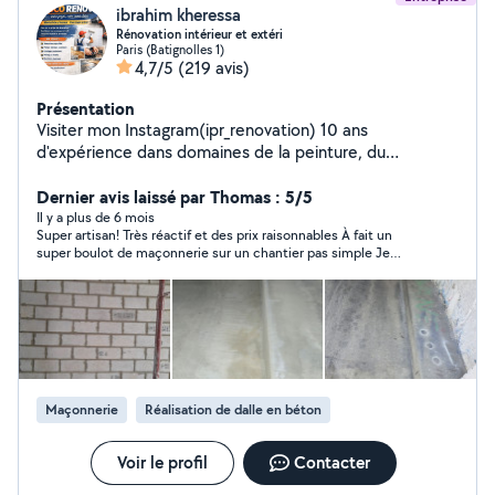
ibrahim kheressa
Rénovation intérieur et extéri
Paris (Batignolles 1)
4,7/5
(219 avis)
Présentation
Visiter mon Instagram(ipr_renovation) 10 ans
d'expérience dans domaines de la peinture, du
revêtement, du plâtre et du carrelage, je propose des
services professionnels de haute qualité, adaptés aussi
Dernier avis laissé par Thomas : 5/5
bien aux particuliers qu'aux entreprises. Mon expertise
Il y a plus de 6 mois
Super artisan! Très réactif et des prix raisonnables À fait un
me permet de réaliser des travaux de rénovation, de
super boulot de maçonnerie sur un chantier pas simple Je
décoration intérieure et extérieure, tout en garantissant
recommande et je referai appel à lui
des finitions impeccables et durables. Mon savoir-faire
couvre une large gamme de prestations, notamment:
Peinture intérieure: application de peinture sur murs,
plafonds, avec un souci constant du détail et des
finitions lisses. Revêtement mural et sol: pose de
revêtements divers (papier peint, enduits décoratifs,
Maçonnerie
Réalisation de dalle en béton
etc.) pour transformer et embellir vos espaces. Travaux
de plâtrerie: préparation des surfaces, pose de plâtre,
réalisation de cloisons et faux-plafonds, réfection de
Voir le profil
Contacter
murs endommagés