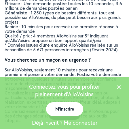
Efficace : Une demande postée toutes les 10 secondes, 3.6
millions de demandes postées par an
Généraliste : 1 250 types de besoins différents, tout est
possible sur AlloVoisins, du plus petit besoin aux plus grands
projets.
Rapide : 10 minutes pour recevoir une première réponse à
votre demande
Qualité / prix : 4 membres AlloVoisins sur 5* indiquent
qu’AlloVoisins propose un bon rapport qualité/prix
* Données issues d’une enquête AlloVoisins réalisée sur un
échantillon de 5 671 personnes interrogées (Février 2024)
Vous cherchez un maçon en urgence ?
Sur AlloVoisins, seulement 10 minutes pour recevoir une
première réponse à votre demande. Postez votre demande
et trouvez en quelques minutes un membre de confiance,
autour de chez vous, pour votre besoin urgent de
Connectez-vous pour profiter
maçonnerie
Consultez les profils des membres, professionnels ou
pleinement d'AlloVoisins
particuliers, qui vous ont contacté. Présentation, photos de
réalisation, expertises, avis : trouvez l'offreur idéal, adapté à
votre demande et à votre budget.
M'inscrire
Conversez ensemble depuis la messagerie AlloVoisins pour
Carte
des échanges sécurisés et efficaces grâce aux outils
intégrés.
Déjà inscrit ? Me connecter