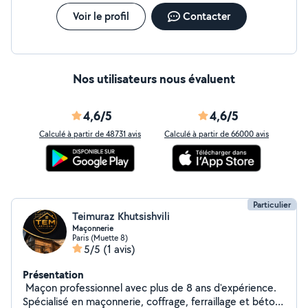
et je suis animé par le désir de toujours faire les choses
parfaitement. Je suis déjà connu de mon petit réseau
Voir le profil
Contacter
de quartier. Je compte malgré tout sur allo voisin pour
étendre encore mon réseau. A bientot
Nos utilisateurs nous évaluent
4,6/5
4,6/5
Calculé à partir de 48731 avis
Calculé à partir de 66000 avis
Particulier
Teimuraz Khutsishvili
Maçonnerie
Paris (Muette 8)
5/5
(1 avis)
Présentation
️ Maçon professionnel avec plus de 8 ans d'expérience.
Spécialisé en maçonnerie, coffrage, ferraillage et béton