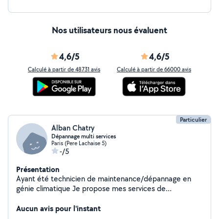
Nos utilisateurs nous évaluent
4,6/5
4,6/5
Calculé à partir de 48731 avis
Calculé à partir de 66000 avis
Particulier
Alban Chatry
Dépannage multi services
Paris (Pere Lachaise 5)
-/5
Présentation
Ayant été technicien de maintenance/dépannage en
génie climatique Je propose mes services de
diagnostic/dépannage/réparation des équipementsde
maison(chauffage,électricité,
Aucun avis pour l'instant
plomberie,électroménager,materiels de jardinage)etc...