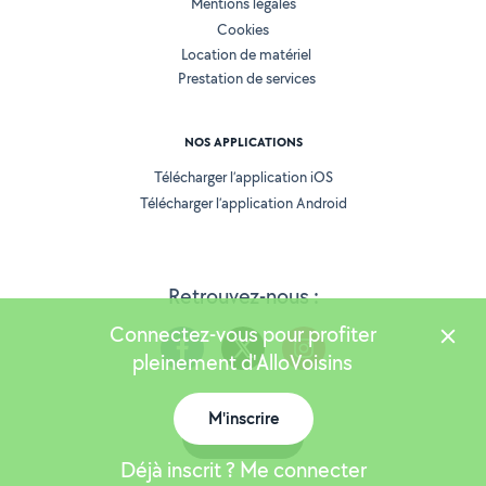
Mentions légales
Cookies
Location de matériel
Prestation de services
NOS APPLICATIONS
Télécharger l’application iOS
Télécharger l’application Android
Retrouvez-nous :
Connectez-vous pour profiter
pleinement d'AlloVoisins
M'inscrire
Version 25.5.3
Carte
Déjà inscrit ? Me connecter