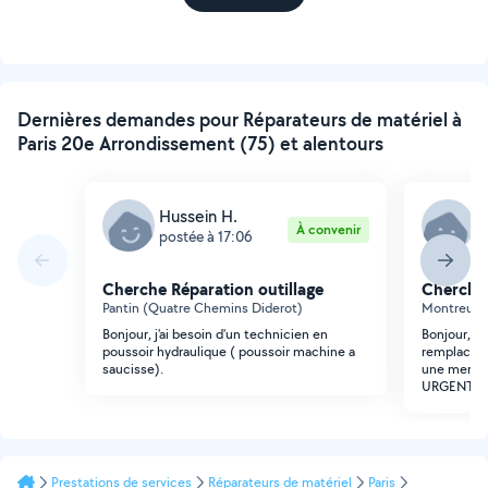
Dernières demandes pour Réparateurs de matériel à
Paris 20e Arrondissement (75) et alentours
Hussein H.
M
À convenir
postée à 17:06
p
Cherche Réparation outillage
Cherche 
Pantin (Quatre Chemins Diderot)
Montreuil 
Bonjour, j'ai besoin d'un technicien en
Bonjour, J
poussoir hydraulique ( poussoir machine a
remplacem
saucisse).
une merced
URGENT !!!
Prestations de services
Réparateurs de matériel
Paris