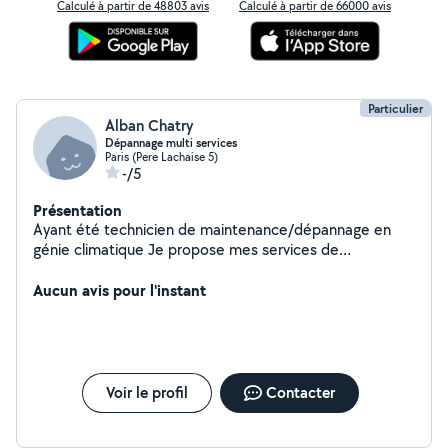
Calculé à partir de 48803 avis
Calculé à partir de 66000 avis
Particulier
Alban Chatry
Dépannage multi services
Paris (Pere Lachaise 5)
-/5
Présentation
Ayant été technicien de maintenance/dépannage en
génie climatique Je propose mes services de
diagnostic/dépannage/réparation des équipementsde
maison(chauffage,électricité,
Aucun avis pour l'instant
plomberie,électroménager,materiels de jardinage)etc...
Voir le profil
Contacter