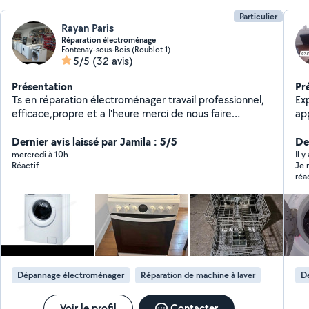
Particulier
Rayan Paris
Réparation électroménage
Fontenay-sous-Bois (Roublot 1)
5/5
(32 avis)
Présentation
Pr
Ts en réparation électroménager travail professionnel,
Ex
efficace,propre et a l'heure merci de nous faire
ap
parvenir
Ins
Dernier avis laissé par Jamila : 5/5
De
mercredi à 10h
Il y
Réactif
Je 
réa
Dépannage électroménager
Réparation de machine à laver
D
Voir le profil
Contacter