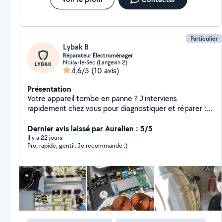
Particulier
Lybak B
Réparateur Électroménager
Noisy-le-Sec (Langevin 2)
4,6/5
(10 avis)
Présentation
Votre appareil tombe en panne ? J'interviens
rapidement chez vous pour diagnostiquer et réparer :
machines à laver, sèche-linge, réfrigérateurs, fours,
lave-vaisselle et plus encore. Formé au diagnostic et à
Dernier avis laissé par Aurelien : 5/5
la réparation dans le cadre d'un programme certifié,
Il y a 22 jours
Pro, rapide, gentil. Je recommande :)
j'identifie la panne avec précision et interviens dans les
règles de l'art : moteurs, cartes électroniques,
résistances, joints, pompes Tarifs : Déplacement +
diagnostic : 30 ( gratuit si panne non trouver ) Pièces
détachées : au coût réel, sans marge cachée Zone
d'intervention : Toute l'Île-de-France Intervention
rapide Tarif honnête Devis transparent Nouveau sur la
plateforme Je propose ces tarifs préférentiels pour