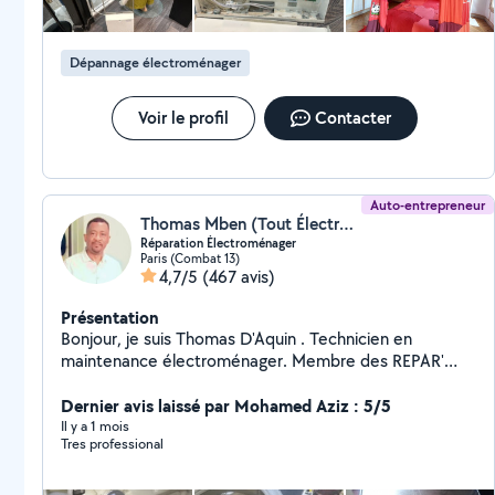
Dépannage électroménager
Voir le profil
Contacter
Auto-entrepreneur
Thomas Mben (Tout Électroménager)
Réparation Électroménager
Paris (Combat 13)
4,7/5
(467 avis)
Présentation
Bonjour, je suis Thomas D'Aquin . Technicien en
maintenance électroménager. Membre des REPAR'
ACTEURS D'ÎLE de FRANCE. Expert en lave linge, sèche
linge, lave vaisselle , cuisinières et fours. Réussite 95%.
Dernier avis laissé par Mohamed Aziz : 5/5
(Protégeons notre Planète)
Il y a 1 mois
Tres professional