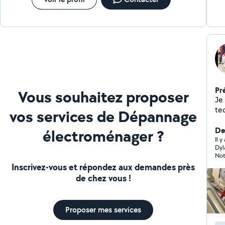
Pr
Vous souhaitez proposer
Je
te
vos services de Dépannage
l'
foyer. Mes compétences s
Der
électroménager ?
lav
Il y
Dyl
cuisson Mon but en
Not
ai
Inscrivez-vous et répondez aux demandes près
ap
de chez vous !
fia
po
N'
Proposer mes services
mes service
hât