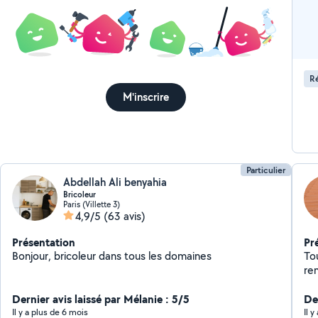
Ré
M'inscrire
Particulier
Abdellah Ali benyahia
Bricoleur
Paris (Villette 3)
4,9/5
(63 avis)
Présentation
Pr
Bonjour, bricoleur dans tous les domaines
Tout
re
Dernier avis laissé par Mélanie : 5/5
Der
Il y a plus de 6 mois
Il 