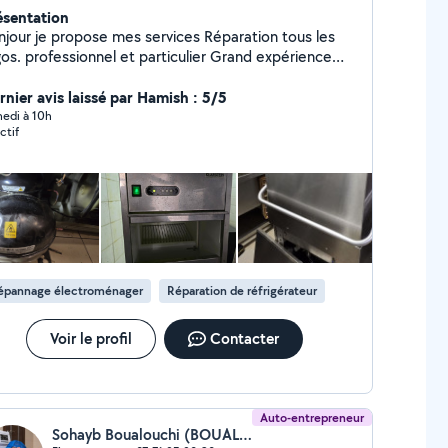
ésentation
our je propose mes services Réparation tous les
os. professionnel et particulier Grand expérience
sonnable Contactez-moi préfèrence par
ssages
rnier avis laissé par Hamish : 5/5
edi à 10h
ctif
épannage électroménager
Réparation de réfrigérateur
Voir le profil
Contacter
Auto-entrepreneur
Sohayb Boualouchi (BOUALOUCHI SOHAYB)