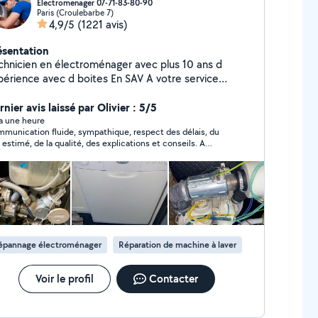
Electromenager 07-71-83-80-90
Paris (Croulebarbe 7)
4,9/5
(1221 avis)
ésentation
chnicien en électroménager avec plus 10 ans d
périence avec d boites En SAV A votre service
paration et garantie 100% Lave linge-sèche linge -
e vaisselle -four - micro-onde - hotte - plaque de
nier avis laissé par Olivier : 5/5
isson (gaz -induction -vitrocéramique) À votre
y a une heure
munication fluide, sympathique, respect des délais, du
rvice Si je ne réponds pas à votre demande privé
x estimé, de la qualité, des explications et conseils. A
hésitez pas à me contacter sur mon numéro de
ecté et réparé immédiatement la panne
léphone car demande hors de mon périmètre
d'abonnement Merci
épannage électroménager
Réparation de machine à laver
Voir le profil
Contacter