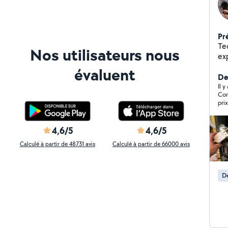
Pr
Te
Nos utilisateurs nous
ex
Ré
évaluent
lav
Der
cu
Il 
Com
se
pri
n'
dét
té
4,6/5
4,6/5
Calculé à partir de 48731 avis
Calculé à partir de 66000 avis
D