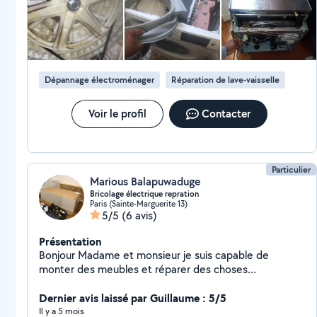
Dépannage électroménager
Réparation de lave-vaisselle
Voir le profil
Contacter
Particulier
Marious Balapuwaduge
Bricolage électrique repration
Paris (Sainte-Marguerite 13)
5/5
(6 avis)
Présentation
Bonjour Madame et monsieur je suis capable de
monter des meubles et réparer des choses
électrique.plomberie je suis srilankaise.
Dernier avis laissé par Guillaume : 5/5
Il y a 5 mois