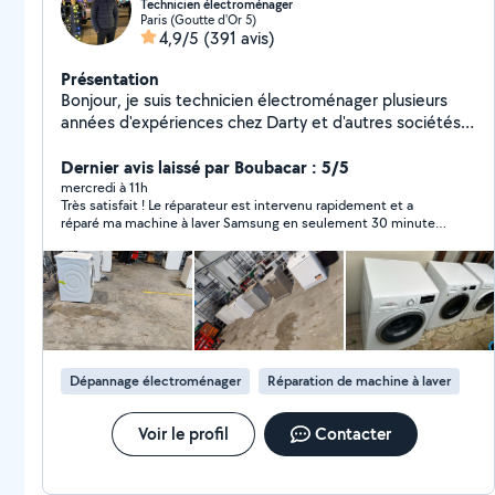
Technicien électroménager
Paris (Goutte d'Or 5)
4,9/5
(391 avis)
Présentation
Bonjour, je suis technicien électroménager plusieurs
années d'expériences chez Darty et d'autres sociétés.
Joignable au 07-66-10-55-24 merci de m'appeler
directement
Dernier avis laissé par Boubacar : 5/5
mercredi à 11h
Très satisfait ! Le réparateur est intervenu rapidement et a
réparé ma machine à laver Samsung en seulement 30 minutes.
Professionnel, efficace, ponctuel et très sympathique. Je le
recommande sans hésitation. Merci encore pour votre
excellent travail !
Dépannage électroménager
Réparation de machine à laver
Voir le profil
Contacter