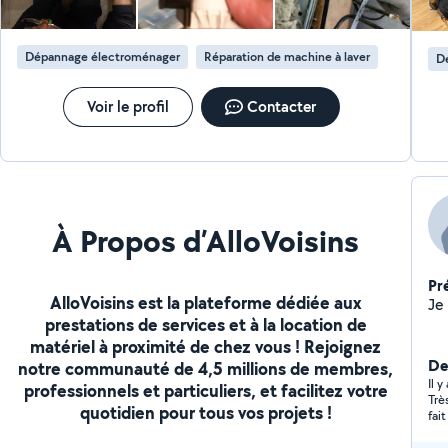
modifier, ajuster, remettre en ordre de marche, faire
rép
des petites réparations de plomberie, détecter des
d'i
fuites, refaire du plâtre sur surface abîmée, mettre des
Dépannage électroménager
Réparation de machine à laver
D
disjoncteurs différentiels aux normes, remplacer des
prises et interrupteurs, trouver les pannes avec un
multimètre... Enfin à la retraite, si je peux vous rendre
Voir le profil
Contacter
service, c'est toujours avec plaisir !
À Propos d’AlloVoisins
Pr
AlloVoisins est la plateforme dédiée aux
prestations de services et à la location de
matériel à proximité de chez vous ! Rejoignez
De
notre communauté de 4,5 millions de membres,
Il 
professionnels et particuliers, et facilitez votre
Trè
quotidien pour tous vos projets !
fai
mic