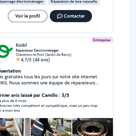
épannage électroménager
Réparation de lave-vaisselle
ordables entre 50 et 70 euros selon difficulté et
z pas à me contacter si je ne réponds
pas en privé Aux 06-95-53-89-64
Voir le profil
Contacter
Entreprise
Koikil
Réparateur Electroménager
Charenton-le-Pont (Jardin de Bercy)
4,7/5
(44 avis)
ésentation
io gratuites tous les jours sur notre site internet
s une équipe de réparateurs
fessionnels à domicile, n'hésitez pas à nous
liciter. Nous fournissons facture et garantie de 6
nier avis laissé par Camillo : 3/5
sur nos interventions Nos forfaits, bonus de
y a plus de 6 mois
hnicien très compétent et sympathique, mais un peu trop
n déduit : - Visio : gratuit - Lave-linge, Lave-
r a mon avis
sselle et sèche linge : 49 Euros - Réfrigérateur,
gélateur, cave à vin, plaque de cuisson, cuisinière,
r encastrable et hotte : 74 Euros - Micro onde : 79
s - Four pose libre : 84 Euros Le bonus de