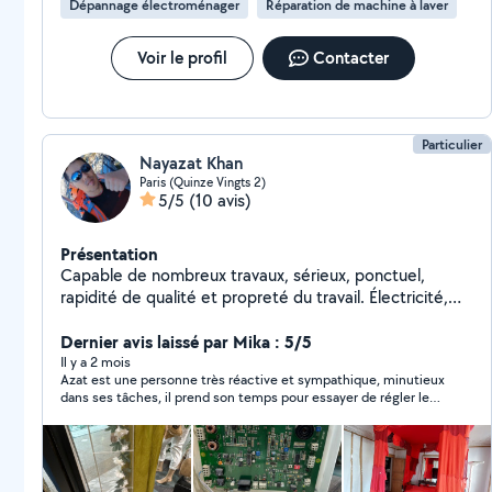
Dépannage électroménager
Réparation de machine à laver
mes premiers clients. Un avis après intervention est
toujours apprécié !
Voir le profil
Contacter
Particulier
Nayazat Khan
Paris (Quinze Vingts 2)
5/5
(10 avis)
Présentation
Capable de nombreux travaux, sérieux, ponctuel,
rapidité de qualité et propreté du travail. Électricité,
plomberie, électronique, menuiserie, couture.
Dernier avis laissé par Mika : 5/5
Il y a 2 mois
Azat est une personne très réactive et sympathique, minutieux
dans ses tâches, il prend son temps pour essayer de régler le
problème de la hotte en panne. Je ferai à nouveau appel à lui
avec plaisir pour de prochaines prestations si besoin :)