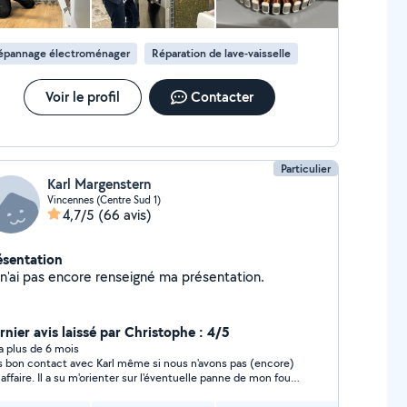
aration s'applique lorsque l'appareil est réparé. Plus
nformations sur notre site koikil
épannage électroménager
Réparation de lave-vaisselle
Voir le profil
Contacter
Particulier
Karl Margenstern
Vincennes (Centre Sud 1)
4,7/5
(66 avis)
ésentation
Je n'ai pas encore renseigné ma présentation.
rnier avis laissé par Christophe : 4/5
y a plus de 6 mois
s bon contact avec Karl même si nous n'avons pas (encore)
t affaire. Il a su m'orienter sur l'éventuelle panne de mon four
ro-ondes et le coût total associé