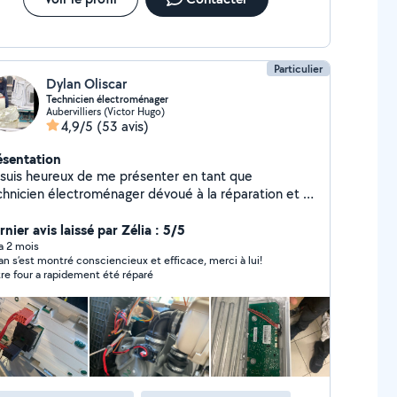
Particulier
Dylan Oliscar
Technicien électroménager
Aubervilliers (Victor Hugo)
4,9/5
(53 avis)
ésentation
 suis heureux de me présenter en tant que
chnicien électroménager dévoué à la réparation et à
entretien des appareils ménagers courants de votre
'étendent à la réparation de
nier avis laissé par Zélia : 5/5
e-linges, lave-vaisselles, sèche linge, four, plaque de
 a 2 mois
an s’est montré consciencieux et efficace, merci à lui!
 tant que technicien est de vous
re four a rapidement été réparé
der à préserver la longue durée de vie de vos
pareils en effectuant des réparations rapides et
bles. Je suis fier de fournir des services de qualité
ur vous garantir une expérience satisfaisante.
hésitez pas à me contacter si vous avez besoin de
s. Je vous remercie de votre temps et j'ai
e de pouvoir vous aider à l'avenir. Des tarif