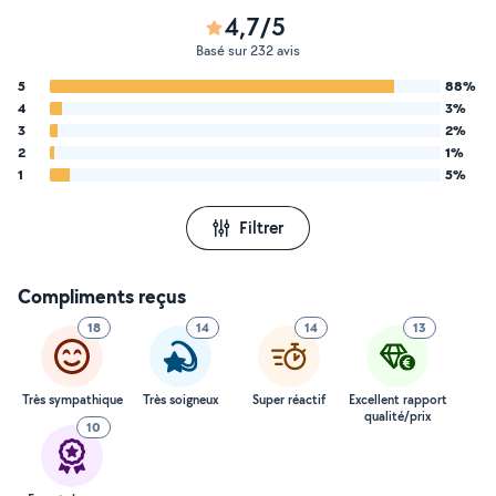
4,7/5
Basé sur 232 avis
5
88%
4
3%
3
2%
2
1%
1
5%
Filtrer
Compliments reçus
18
14
14
13
Très sympathique
Très soigneux
Super réactif
Excellent rapport
qualité/prix
10