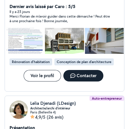
région parisienne. Prêt à faciliter vos projets, du plus
petit au plus grand !
Dernier avis laissé par Caro : 5/5
Il y a 23 jours
Merci Florian de m'avoir guider dans cette démarche ! Peut être
à une prochaine fois ! Bonne journée,
Rénovation d'habitation
Conception de plan d'architecture
Voir le profil
Contacter
Auto-entrepreneur
Lelia Djenadi (LDesign)
Architecte/archi d'intérieur
Paris (Belleville 4)
4,9/5
(26 avis)
Présentation