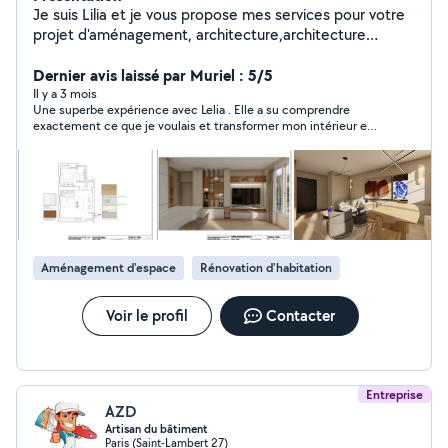
Je suis Lilia et je vous propose mes services pour votre
projet d'aménagement, architecture,architecture
d'intérieure et conception de mobilier sur mesure pour
optimiser vos espaces ou améliorer vos intérieurs. J'ai
Dernier avis laissé par Muriel : 5/5
beaucoup d'années d'expérience en agence et il y'a
Il y a 3 mois
Une superbe expérience avec Lelia . Elle a su comprendre
quelque temps, j'ai lancé mon entreprise LDesign. Je
exactement ce que je voulais et transformer mon intérieur en
vous propose un travail de qualité qui répondra à vos
un espace doux, lumineux et apaisant. J’ai adoré son sens du
besoins, s'adaptera à vos envies tout en respectant
style, sa bienveillance et sa capacité à créer une décoration qui
votre budget. Si vous souhaitez avoir plus d'informations
me ressemble vraiment. Je recommande les yeux fermés.
ou voulez discuter de votre projet,n'hésitez pas à me
solliciter.
Aménagement d'espace
Rénovation d'habitation
Voir le profil
Contacter
Entreprise
AZD
Artisan du bâtiment
Paris (Saint-Lambert 27)