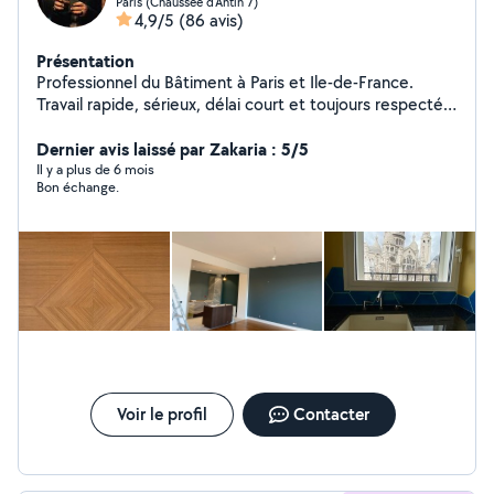
Paris (Chaussee d'Antin 7)
4,9/5
(86 avis)
Présentation
Professionnel du Bâtiment à Paris et Ile-de-France.
Travail rapide, sérieux, délai court et toujours respecté.
Rénovation tout corps d'état : parquet, carrelage,
démolition de cloison, reconstruction, rénovation
Dernier avis laissé par Zakaria : 5/5
complète (haussmanien ou récent), travaux
Il y a plus de 6 mois
Bon échange.
d'éléctricité, plomberie. + de 200 chantiers réalisés ces
4 dernières années, SAV toujours assuré. Devis rapide
(1ère estimation possible à partir d'une simple vidéo via
sms ou whatsapp).
Voir le profil
Contacter