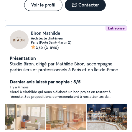
Voir le profil
Contacter
Entreprise
Biron Mathilde
Architecte d'intérieur
Paris (Porte Saint-Martin 2)
5/5
(5 avis)
Présentation
Studio Biron, dirigé par Mathilde Biron, accompagne
particuliers et professionnels à Paris et en Île-de-France
dans la rénovation, la conception, l'aménagement et la
décoration sur mesure. Chaque projet est conçu
Dernier avis laissé par sophie : 5/5
comme une création unique, mêlant esthétique, confort
Il y a 4 mois
Merci à Mathilde qui nous a élaboré un bon projet en restant à
et personnalité, avec un accompagnement clé en main
l’écoute. Ses propositions correspondaient à nos attentes dans
des esquisses jusqu'à la livraison du chantier.
un budget raisonnable .