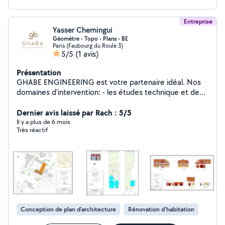
Entreprise
Yasser Chemingui
Géomètre - Topo - Plans - BE
Paris (Faubourg du Roule 3)
5/5
(1 avis)
Présentation
GHABE ENGINEERING est votre partenaire idéal. Nos
domaines d'intervention: - les études technique et de
faisabilité en construction - Les travaux de géomètre -
Maitrise d'œuvre et suivie des chantier - Les relevé
Dernier avis laissé par Rach : 5/5
topographiques - Les relevés d'architecture - la
Il y a plus de 6 mois
Très réactif
production des plans - Les relevés des intérieurs et
mesurages - Les relevés des façades - Les relevés des
toitures - La production de tous types de plans 2d/3d :
plan de masse, plan topo, plan d'intérieur, plan des
façades, plan de coupes, plan des toitures... - La
production des maquette 3d
Conception de plan d'architecture
Rénovation d'habitation