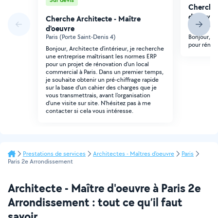
Cherche 
d'oeuvre
Cherche Architecte - Maître
Paris (Pere
d'oeuvre
Paris (Porte Saint-Denis 4)
Bonjour, j
pour rénov
Bonjour, Architecte d'intérieur, je recherche
une entreprise maîtrisant les normes ERP
pour un projet de rénovation d'un local
commercial à Paris. Dans un premier temps,
je souhaite obtenir un pré-chiffrage rapide
sur la base d'un cahier des charges que je
vous transmettrais, avant l'organisation
d'une visite sur site. N'hésitez pas à me
contacter si cela vous intéresse.
Prestations de services
Architectes - Maîtres d'oeuvre
Paris
Paris 2e Arrondissement
Architecte - Maître d'oeuvre à Paris 2e
Arrondissement : tout ce qu’il faut
savoir