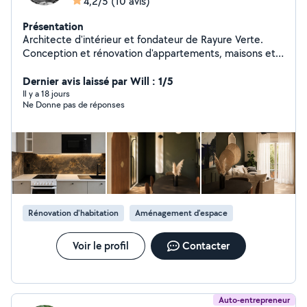
4,2/5
(10 avis)
Présentation
Architecte d'intérieur et fondateur de Rayure Verte.
Conception et rénovation d'appartements, maisons et
commerces. J'accompagne mes clients de la
conception jusqu'au suivi des travaux : optimisation des
Dernier avis laissé par Will : 1/5
espaces conception de cuisine et salle de bain plans 2D
Il y a 18 jours
Ne Donne pas de réponses
et modélisation 3D choix matériaux et mobilier dossiers
techniques pour artisans suivi de chantier Approche sur
mesure avec attention portée à l'esthétique, la
faisabilité technique et au budget du projet. Découvrez
l'univers Rayure Verte sur Instagram: rayure_verte
Rénovation d'habitation
Aménagement d'espace
Voir le profil
Contacter
Auto-entrepreneur