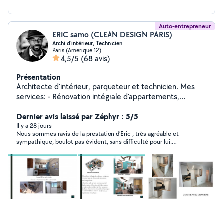
Auto-entrepreneur
ERIC samo (CLEAN DESIGN PARIS)
Archi d'intérieur, Technicien
Paris (Amerique 12)
4,5/5
(68 avis)
Présentation
Architecte d'intérieur, parqueteur et technicien. Mes
services: - Rénovation intégrale d'appartements,
Maisons. Revêtement des murs, peintures, sols
carrelage, paquets. Ponçage, vitrification et réparation
Dernier avis laissé par Zéphyr : 5/5
des parquets. Réalisation des projets d'aménagements
Il y a 28 jours
Nous sommes ravis de la prestation d’Eric , très agréable et
en 3D. PS: En cas de contact privé, merci de m'envoyer
sympathique, boulot pas évident, sans difficulté pour lui.
un sms ou me passer directement un appel en cliquant
Disponible rapidement,Merci encore.
sur l'icone téléphonique en haut sur la droite de ma
page .(Je n'ai pas accès à toute les catégories pour
pouvoir répondre à certains msg)