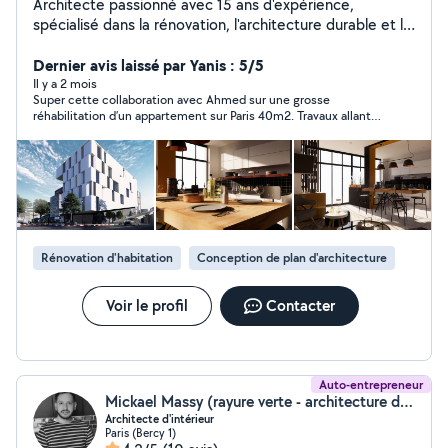
Architecte passionné avec 15 ans d'expérience,
spécialisé dans la rénovation, l'architecture durable et le
design contemporain. Transformons ensemble vos idées
en espaces uniques et fonctionnels.
Dernier avis laissé par Yanis : 5/5
Il y a 2 mois
Super cette collaboration avec Ahmed sur une grosse
réhabilitation d’un appartement sur Paris 40m2. Travaux allant
de la démolition de cloisons coulage de chape jusqu’à la
décoration . Ahmed est passé plusieurs fois sur site pour voir
l’avancement et reprendre le sous traitant sur les non
conformité Super travail je recommande vraiment
Rénovation d'habitation
Conception de plan d'architecture
Voir le profil
Contacter
Auto-entrepreneur
Mickael Massy (rayure verte - architecture d’intérieur)
Architecte d'intérieur
Paris (Bercy 1)