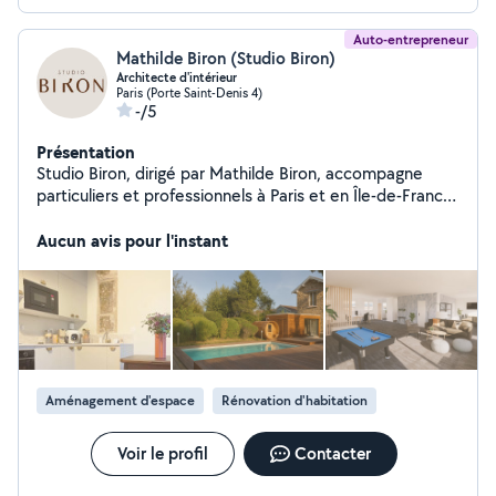
Auto-entrepreneur
Mathilde Biron (Studio Biron)
Architecte d'intérieur
Paris (Porte Saint-Denis 4)
-/5
Présentation
Studio Biron, dirigé par Mathilde Biron, accompagne
particuliers et professionnels à Paris et en Île-de-France
dans la rénovation, la conception, l'aménagement et la
décoration sur mesure. Chaque projet est conçu
Aucun avis pour l'instant
comme une création unique, mêlant esthétique, confort
et personnalité, avec un accompagnement clé en main
des esquisses jusqu'à la livraison du chantier.
Aménagement d'espace
Rénovation d'habitation
Voir le profil
Contacter