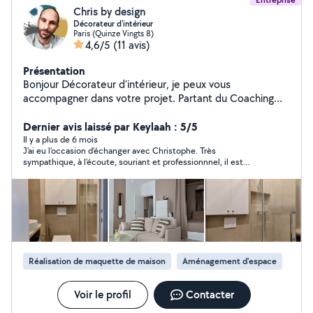
Chris by design
Décorateur d'intérieur
Paris (Quinze Vingts 8)
4,6/5
(11 avis)
Présentation
Bonjour Décorateur d'intérieur, je peux vous
accompagner dans votre projet. Partant du Coaching
déco, jusqu'à la prise en charge de vos travaux et/ou
commande de mobiliers, en passant par la création de
Dernier avis laissé par Keylaah : 5/5
visuels 3D, je propose un choix de services qui ne
Il y a plus de 6 mois
J'ai eu l'occasion d'échanger avec Christophe. Très
manqueront pas de vous satisfaire. le devis est gratuit !
sympathique, à l'écoute, souriant et professionnnel, il est
visiter mon Instagram : chris_by_design Bonne journée a
parvenu à cerner rapidement mes attentes et m'a également
vous
donné de précieux conseils concernant notre projet. Je vous
recommande de collaborer avec lui pour toute demande de
décoration d'intérieur. Merci encore à vous Christophe!
Réalisation de maquette de maison
Aménagement d'espace
Voir le profil
Contacter