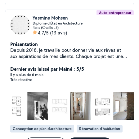
Auto-entrepreneur
Yasmine Mohsen
Diplôme d'État en Architecture
Paris (Chaillot 3)
4,7/5
(13 avis)
Présentation
Depuis 2018, je travaille pour donner vie aux rêves et
aux aspirations de mes clients. Chaque projet est une
opportunité de repousser les limites, d'innover et de
créer des environnements qui inspirent et enrichissent
Dernier avis laissé par Maïné : 5/5
la vie. Passionné par l'art de transformer les espaces en
Il y a plus de 6 mois
Très réactive
reflets personnalisés de l'esthétique et du style de vie
de mes clients. Mon approche repose sur une écoute
attentive, une compréhension profonde des
préférences individuelles et une expertise technique en
design d'intérieur. Je crois que chaque espace a le
potentiel de devenir un lieu de confort, de beauté et
d'harmonie, et je m'efforce de créer des intérieurs qui
améliorent la qualité de vie. Du choix des couleurs et
Conception de plan d'architecture
Rénovation d'habitation
des textures à l'agencement des meubles et à
l'éclairage, chaque détail est soigneusement considéré