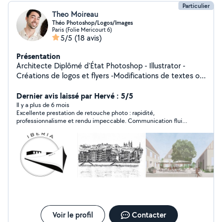
Particulier
Theo Moireau
Théo Photoshop/Logos/Images
Paris (Folie Mericourt 6)
5/5
(18 avis)
Présentation
Architecte Diplômé d'État Photoshop - Illustrator -
Créations de logos et flyers -Modifications de textes ou
images sur photoshop -Illustrations graphiques -Dessins
Dernier avis laissé par Hervé : 5/5
à la main -Plans d'architecture
Il y a plus de 6 mois
Excellente prestation de retouche photo : rapidité,
professionnalisme et rendu impeccable. Communication fluide
et travail sérieux. Je recommande.Merci Théo
Voir le profil
Contacter