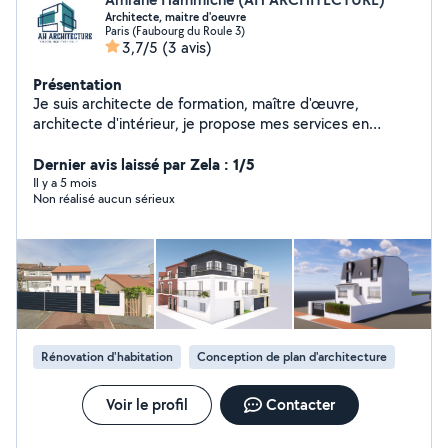
Architecte, maitre d'oeuvre
Paris (Faubourg du Roule 3)
3,7/5
(3 avis)
Présentation
Je suis architecte de formation, maître d'œuvre,
architecte d'intérieur, je propose mes services en
architecture, dont établissement: DP déclaration des
travaux, permis de construire moins de 150 m2, des
Dernier avis laissé par Zela : 1/5
aménagement intérieurs et extérieur en 2D et 3D,
Il y a 5 mois
Non réalisé aucun sérieux
établissement des dossier demande d'autorisation
d'aménagement ERP, installation d' enseigne.
Rénovation d'habitation
Conception de plan d'architecture
Voir le profil
Contacter