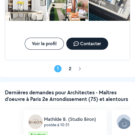
Voir le profil
Contacter
1
2
Page
suivante
Dernières demandes pour Architectes - Maîtres
d'oeuvre à Paris 2e Arrondissement (75) et alentours
Mathilde B. (Studio Biron)
A
postée à 10:51
p
Sur devis