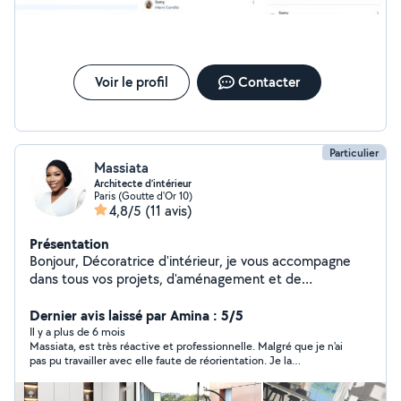
Voir le profil
Contacter
Particulier
Massiata
Architecte d’intérieur
Paris (Goutte d'Or 10)
4,8/5
(11 avis)
Présentation
Bonjour, Décoratrice d'intérieur, je vous accompagne
dans tous vos projets, d'aménagement et de
rénovation. Mon objectif est de créer des espaces
fonctionnels, parfaitement intégrés à votre style de vie.
Dernier avis laissé par Amina : 5/5
Il y a plus de 6 mois
Massiata, est très réactive et professionnelle. Malgré que je n'ai
pas pu travailler avec elle faute de réorientation. Je la
recommande à 100%, ses tarifs sont corrects.