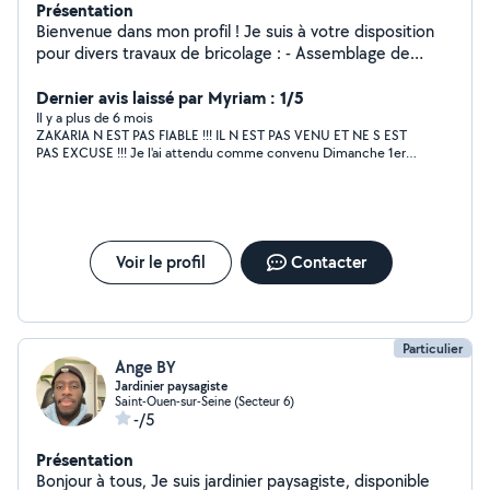
Présentation
Bienvenue dans mon profil ! Je suis à votre disposition
pour divers travaux de bricolage : - Assemblage de
meubles en kit - Installation de tringles et de stores -
Mise en place de tasseaux décoratifs - Accrochage
Dernier avis laissé par Myriam : 1/5
d'étagères, cadres, miroirs et télé - Pose de
Il y a plus de 6 mois
ZAKARIA N EST PAS FIABLE !!! IL N EST PAS VENU ET NE S EST
revêtements de sol (lino) - Rebouchage de trous Je suis
PAS EXCUSE !!! Je l'ai attendu comme convenu Dimanche 1er
ponctuel, consciencieux et méticuleux !
octobre à 14 heures IL NEST PAS VENU et IMPOSSIBLE DE LE
JOINDRE AU TELEPHONE CAR IL ETAIT SUR MESSAGERIE !!! A
FUIR ABSOLUMENT !!!
Voir le profil
Contacter
Particulier
Ange BY
Jardinier paysagiste
Saint-Ouen-sur-Seine (Secteur 6)
-/5
Présentation
Bonjour à tous, Je suis jardinier paysagiste, disponible