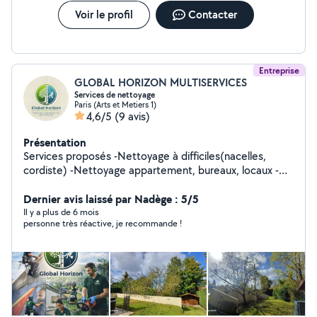
Voir le profil
Contacter
Entreprise
GLOBAL HORIZON MULTISERVICES
Services de nettoyage
Paris (Arts et Metiers 1)
4,6/5
(9 avis)
Présentation
Services proposés -Nettoyage à difficiles(nacelles,
cordiste) -Nettoyage appartement, bureaux, locaux -
Nettoyage de façades -Nettoyage de toitures,
gouttières -Nettoyage de vitres , vérandas ,terrasse -
Dernier avis laissé par Nadège : 5/5
Nettoyage de portes de garages ,portes, volets -
Il y a plus de 6 mois
personne très réactive, je recommande !
Nettoyage de panneaux solaires, store ban -Nettoyage
de Canapés,matelas,tapis... -Tonte de pelouse et taille
des haies -Élagage d'arbres -Aménagement paysager