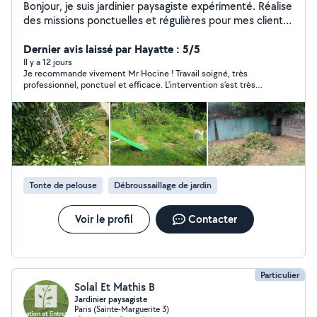
Bonjour, je suis jardinier paysagiste expérimenté. Réalise
des missions ponctuelles et régulières pour mes clients
satisfaits de mes services. Je me tiens à votre
disposition pour tous travaux de : - jardinage, - tonte de
Dernier avis laissé par Hayatte : 5/5
pelouse, - taille de haie, - élagage et taille des arbres, -
Il y a 12 jours
Je recommande vivement Mr Hocine ! Travail soigné, très
retourner la terre, - désherbage, ramasser de feuillages,
professionnel, ponctuel et efficace. L’intervention s’est très
- création pelouse naturelle et artificielle, - plantations
bien passée et le résultat est impeccable. Rien à redire, je
intérieure et extérieure, - entretien terrasses avec
referai appel à lui sans hésiter. Merci encore !
matériel et produits adéquat " karcher et produits",
Nettoyage et entretien de vos intérieurs ; -des
moquettes, -matelas, tapis,fauteuil, etc. avec matériel
adéquat " aide à domicile" Personne expérimentée,
sage,mûre et de confiance. J'interviens sur toute L'Ile-
Tonte de pelouse
Débroussaillage de jardin
de-France Etudie toutes vos propositions. Bien à vous.
Zero six-zero cinq- quatre vingt-dix sept- vingt-quatre-
soixante huit.
Voir le profil
Contacter
Particulier
Solal Et Mathis B
Jardinier paysagiste
Paris (Sainte-Marguerite 3)