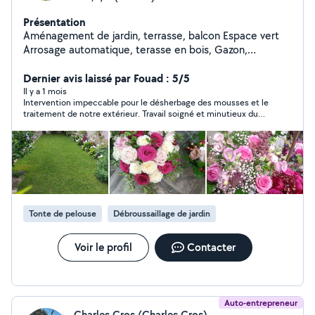
Présentation
Aménagement de jardin, terrasse, balcon Espace vert
Arrosage automatique, terasse en bois, Gazon,
Éclairage, Entretien...sur RDV ; Merci
Dernier avis laissé par Fouad : 5/5
Il y a 1 mois
Intervention impeccable pour le désherbage des mousses et le
traitement de notre extérieur. Travail soigné et minutieux du
début à la fin, avec une vraie attention aux détails. L'équipe a
été ponctuelle, organisée et très professionnelle. Le résultat
est extraordinaire, tout est propre et net. Je recommande sans
hésiter !"
Tonte de pelouse
Débroussaillage de jardin
Voir le profil
Contacter
Auto-entrepreneur
Charles Cros (Charles Cros)