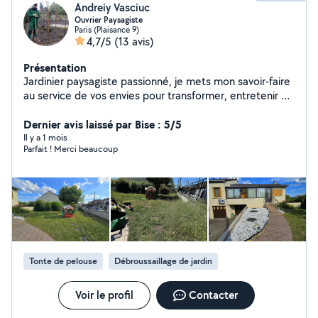
Andreiy Vasciuc
Ouvrier Paysagiste
Paris (Plaisance 9)
4,7/5
(13 avis)
Présentation
Jardinier paysagiste passionné, je mets mon savoir-faire
au service de vos envies pour transformer, entretenir et
sublimer vos extérieurs. - Entretien régulier ou ponctuel
- Création et aménagement sur mesure - Résultat
Dernier avis laissé par Bise : 5/5
propre, soigné et durable Sérieux, réactif et à l'écoute,
Il y a 1 mois
Parfait ! Merci beaucoup
je vous accompagne de A à Z avec des tarifs
accessibles. Pour les demandes hors périmètre, me
contacter : 6 17 66 17 41
Tonte de pelouse
Débroussaillage de jardin
Voir le profil
Contacter