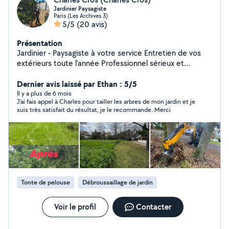
Jardinier Paysagiste
Paris (Les Archives 3)
5/5
(20 avis)
Présentation
Jardinier - Paysagiste à votre service Entretien de vos
extérieurs toute l'année Professionnel sérieux et
passionné, je vous propose mes services pour prendre
soin de vos espaces verts et de vos extérieurs.
Dernier avis laissé par Ethan : 5/5
J'interviens pour l'entretien régulier ou ponctuel, en
Il y a plus de 6 mois
J'ai fais appel à Charles pour tailler les arbres de mon jardin et je
m'adaptant à vos besoins et à votre planning.
suis très satisfait du résultat, je le recommande. Merci
Intervention propre, soignée et discrète, avec le souci
du détail et du travail bien fait. Déplacement sur Paris
intra-muros et toute la banlieue parisienne ️ Disponible
7j/7, du lundi au dimanche Devis gratuit sur simple
demande Réponse rapide
Tonte de pelouse
Débroussaillage de jardin
Voir le profil
Contacter