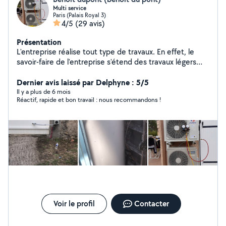
Multi service
Paris (Palais Royal 3)
4/5
(29 avis)
Présentation
L'entreprise réalise tout type de travaux. En effet, le
savoir-faire de l'entreprise s'étend des travaux légers
tels que la pose d'étagères ou de tringle à rideau, à des
travaux plus complexes nécessitant une expérience
Dernier avis laissé par Delphyne : 5/5
certaine tels que la maçonnerie, la rénovation, le travail
Il y a plus de 6 mois
Réactif, rapide et bon travail : nous recommandons !
du bois, la pose de placoplâtre et la pose de
revêtement, la peinture, la plomberie,l'électricité etc.
L'entreprise peut également intervenir dans la
rénovation et l'entretien des extérieurs de votre habitat.
Voir le profil
Contacter