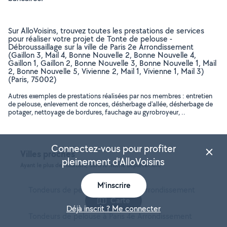
Sur AlloVoisins, trouvez toutes les prestations de services
pour réaliser votre projet de Tonte de pelouse -
Débroussaillage sur la ville de Paris 2e Arrondissement
(Gaillon 3, Mail 4, Bonne Nouvelle 2, Bonne Nouvelle 4,
Gaillon 1, Gaillon 2, Bonne Nouvelle 3, Bonne Nouvelle 1, Mail
2, Bonne Nouvelle 5, Vivienne 2, Mail 1, Vivienne 1, Mail 3)
(Paris, 75002)
Autres exemples de prestations réalisées par nos membres : entretien
de pelouse, enlevement de ronces, désherbage d'allée, désherbage de
potager, nettoyage de bordures, fauchage au gyrobroyeur, ..
Connectez-vous pour profiter
Villes proches
pleinement d'AlloVoisins
Ayant le plus de résultats, dans le même département
M'inscrire
Tondeurs de pelouse à Paris 14e Arrondissement
Carte
Déjà inscrit ? Me connecter
Tondeurs de pelouse à Paris 4e Arrondissement