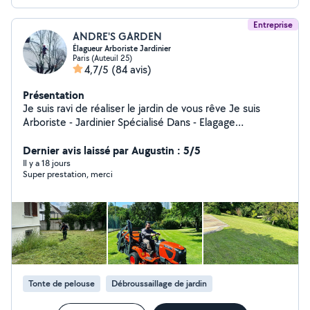
Entreprise
ANDRE'S GARDEN
Élagueur Arboriste Jardinier
Paris (Auteuil 25)
4,7/5
(84 avis)
Présentation
Je suis ravi de réaliser le jardin de vous rêve Je suis
Arboriste - Jardinier Spécialisé Dans - Elagage
Professionnel,abattage Arbres dangereux. - Je dispose
de tout le matériel professionnel Broyage de branches
Dernier avis laissé par Augustin : 5/5
Taille des haies -Tonte de votre gazon - Débroussaillage
Il y a 18 jours
Super prestation, merci
. Entretien de jardin bureau restaurant . Parc - Plus , de
Contrat à l'année , au trimestriel . -Gazon Placage En
rouleau et SEMI N'hésitez pas à me contacter -mon
O633223304 Je suis disponible et à votre écoute.
Merci pour votre confiance.
Tonte de pelouse
Débroussaillage de jardin