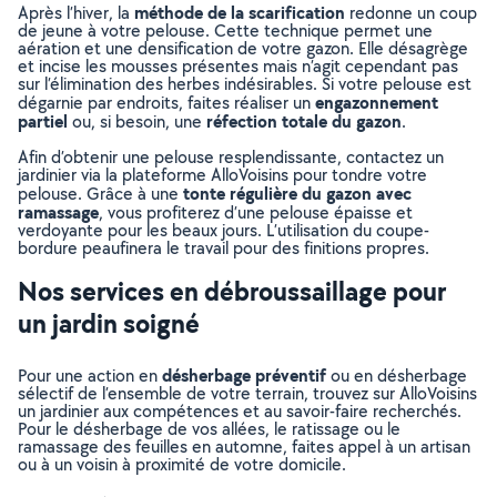
méthode de la scarification
Après l’hiver, la
redonne un coup
de jeune à votre pelouse. Cette technique permet une
aération et une densification de votre gazon. Elle désagrège
et incise les mousses présentes mais n’agit cependant pas
sur l’élimination des herbes indésirables. Si votre pelouse est
engazonnement
dégarnie par endroits, faites réaliser un
partiel
réfection totale du gazon
ou, si besoin, une
.
Afin d’obtenir une pelouse resplendissante, contactez un
jardinier via la plateforme AlloVoisins pour tondre votre
tonte régulière du gazon avec
pelouse. Grâce à une
ramassage
, vous profiterez d’une pelouse épaisse et
verdoyante pour les beaux jours. L’utilisation du coupe-
bordure peaufinera le travail pour des finitions propres.
Nos services en débroussaillage pour
un jardin soigné
désherbage préventif
Pour une action en
ou en désherbage
sélectif de l’ensemble de votre terrain, trouvez sur AlloVoisins
un jardinier aux compétences et au savoir-faire recherchés.
Pour le désherbage de vos allées, le ratissage ou le
ramassage des feuilles en automne, faites appel à un artisan
ou à un voisin à proximité de votre domicile.