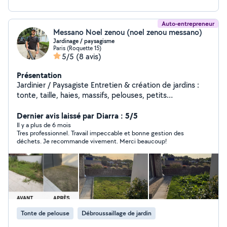
Auto-entrepreneur
Messano Noel zenou (noel zenou messano)
Jardinage / paysagisme
Paris (Roquette 15)
5/5
(8 avis)
Présentation
Jardinier / Paysagiste Entretien & création de jardins :
tonte, taille, haies, massifs, pelouses, petits
aménagements. Travail soigné, rapide et de confiance.
Dernier avis laissé par Diarra : 5/5
Devis gratuit Secteur [toute l'île de France]
Il y a plus de 6 mois
Tres professionnel. Travail impeccable et bonne gestion des
déchets. Je recommande vivement. Merci beaucoup!
Tonte de pelouse
Débroussaillage de jardin