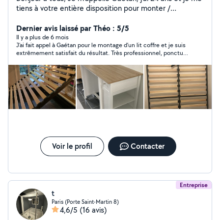
tiens à votre entière disposition pour monter /
démonter vos meubles en kit ou pour entretenir votre
jardin. Mon travail est soigneux et mes prix sont
Dernier avis laissé par Théo : 5/5
raisonnables. Surtout, je ne compte pas mes heures
Il y a plus de 6 mois
J’ai fait appel à Gaétan pour le montage d’un lit coffre et je suis
pour vous rendre un service de qualité. N'hésitez pas à
extrêmement satisfait du résultat. Très professionnel, ponctuel
me contacter pour vos travaux. À très bientôt !
et soigneux, il a monté chaque meuble avec précision et
efficacité. Gaétan prend le temps de vérifier que tout est
parfaitement solide et bien aligné, et il laisse l’espace propre
après son passage. Communication fluide, travail impeccable :
je recommande vivement Gaétan pour tous vos montages de
meubles. Vous pouvez lui faire confiance les yeux fermés !
Voir le profil
Contacter
Entreprise
t
Paris (Porte Saint-Martin 8)
4,6/5
(16 avis)