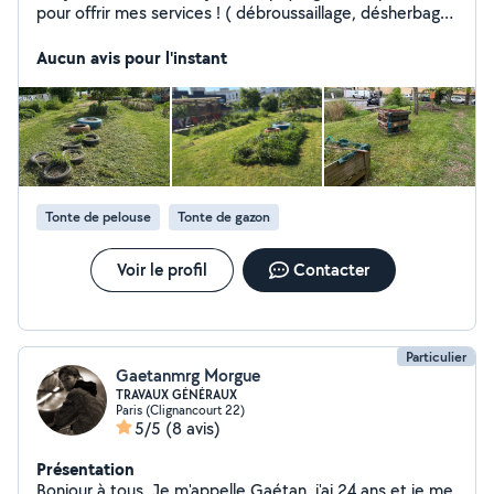
pour offrir mes services ! ( débroussaillage, désherbage,
taillage, tonte) Je suis disponible les week-ends. Tel :
zéro sept, quatre vingt quatre, quarante un, soixante
Aucun avis pour l'instant
huit, soixante cinq Je me déplace uniquement dans le
périmètre du 93/92/75. Bien à vous !
Tonte de pelouse
Tonte de gazon
Voir le profil
Contacter
Particulier
Gaetanmrg Morgue
TRAVAUX GÉNÉRAUX
Paris (Clignancourt 22)
5/5
(8 avis)
Présentation
Bonjour à tous, Je m'appelle Gaétan, j'ai 24 ans et je me