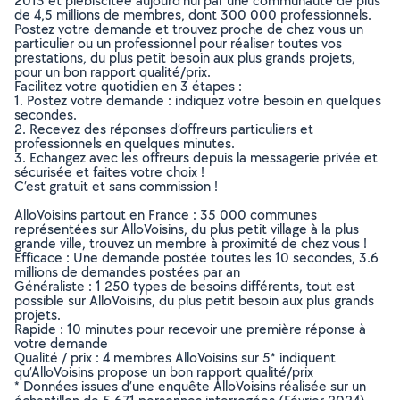
2013 et plébiscitée aujourd’hui par une communauté de plus
de 4,5 millions de membres, dont 300 000 professionnels.
Postez votre demande et trouvez proche de chez vous un
particulier ou un professionnel pour réaliser toutes vos
prestations, du plus petit besoin aux plus grands projets,
pour un bon rapport qualité/prix.
Facilitez votre quotidien en 3 étapes :
1. Postez votre demande : indiquez votre besoin en quelques
secondes.
2. Recevez des réponses d’offreurs particuliers et
professionnels en quelques minutes.
3. Echangez avec les offreurs depuis la messagerie privée et
sécurisée et faites votre choix !
C’est gratuit et sans commission !
AlloVoisins partout en France : 35 000 communes
représentées sur AlloVoisins, du plus petit village à la plus
grande ville, trouvez un membre à proximité de chez vous !
Efficace : Une demande postée toutes les 10 secondes, 3.6
millions de demandes postées par an
Généraliste : 1 250 types de besoins différents, tout est
possible sur AlloVoisins, du plus petit besoin aux plus grands
projets.
Rapide : 10 minutes pour recevoir une première réponse à
votre demande
Qualité / prix : 4 membres AlloVoisins sur 5* indiquent
qu’AlloVoisins propose un bon rapport qualité/prix
* Données issues d’une enquête AlloVoisins réalisée sur un