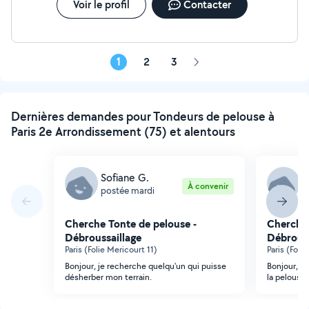
Voir le profil
Contacter
1
2
3
Page
suivante
Dernières demandes pour Tondeurs de pelouse à
Paris 2e Arrondissement (75) et alentours
Sofiane G.
S
À convenir
postée mardi
p
Cherche Tonte de pelouse -
Cherche 
Débroussaillage
Débrouss
Paris (Folie Mericourt 11)
Paris (Foli
Bonjour, je recherche quelqu'un qui puisse
Bonjour, j
désherber mon terrain.
la pelouse 