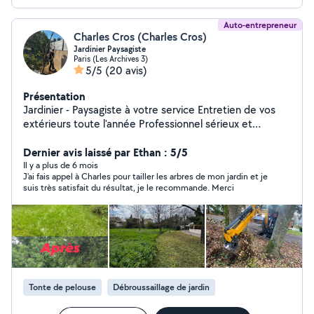
Auto-entrepreneur
Charles Cros (Charles Cros)
Jardinier Paysagiste
Paris (Les Archives 3)
5/5
(20 avis)
Présentation
Jardinier - Paysagiste à votre service Entretien de vos
extérieurs toute l'année Professionnel sérieux et
passionné, je vous propose mes services pour prendre
soin de vos espaces verts et de vos extérieurs.
Dernier avis laissé par Ethan : 5/5
J'interviens pour l'entretien régulier ou ponctuel, en
Il y a plus de 6 mois
J'ai fais appel à Charles pour tailler les arbres de mon jardin et je
m'adaptant à vos besoins et à votre planning.
suis très satisfait du résultat, je le recommande. Merci
Intervention propre, soignée et discrète, avec le souci
du détail et du travail bien fait. Déplacement sur Paris
intra-muros et toute la banlieue parisienne ️ Disponible
7j/7, du lundi au dimanche Devis gratuit sur simple
demande Réponse rapide
Tonte de pelouse
Débroussaillage de jardin