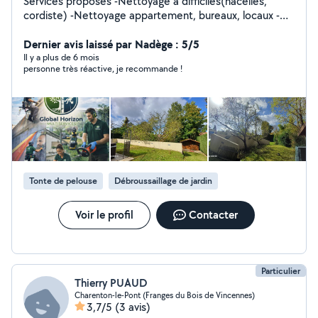
Services proposés -Nettoyage à difficiles(nacelles,
cordiste) -Nettoyage appartement, bureaux, locaux -
Nettoyage de façades -Nettoyage de toitures,
gouttières -Nettoyage de vitres , vérandas ,terrasse -
Dernier avis laissé par Nadège : 5/5
Nettoyage de portes de garages ,portes, volets -
Il y a plus de 6 mois
personne très réactive, je recommande !
Nettoyage de panneaux solaires, store ban -Nettoyage
de Canapés,matelas,tapis... -Tonte de pelouse et taille
des haies -Élagage d'arbres -Aménagement paysager
Tonte de pelouse
Débroussaillage de jardin
Voir le profil
Contacter
Particulier
Thierry PUAUD
Charenton-le-Pont (Franges du Bois de Vincennes)
3,7/5
(3 avis)