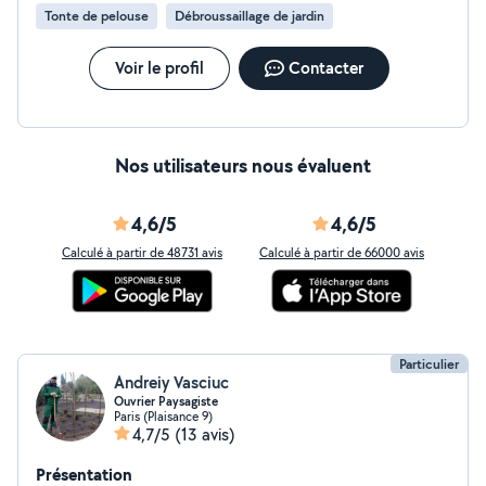
sage,mûre et de confiance. J'interviens sur toute L'Ile-
Tonte de pelouse
Débroussaillage de jardin
de-France Etudie toutes vos propositions. Bien à vous.
Zero six-zero cinq- quatre vingt-dix sept- vingt-quatre-
soixante huit.
Voir le profil
Contacter
Nos utilisateurs nous évaluent
4,6/5
4,6/5
Calculé à partir de 48731 avis
Calculé à partir de 66000 avis
Particulier
Andreiy Vasciuc
Ouvrier Paysagiste
Paris (Plaisance 9)
4,7/5
(13 avis)
Présentation