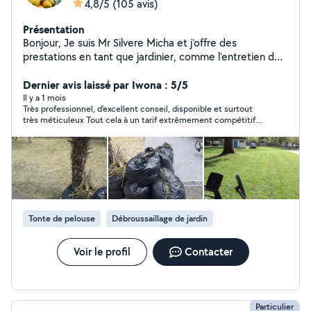
4,8/5
(105 avis)
Présentation
Bonjour, Je suis Mr Silvere Micha et j'offre des
prestations en tant que jardinier, comme l'entretien de
jardin, la taille, la tonde, arrachage (d'arbre, etc) et plus
encore. Je fais aussi des déménagement. Le prix peut
Dernier avis laissé par Iwona : 5/5
varier selon la tâche à accomplir, donc si vous êtes
Il y a 1 mois
Très professionnel, d'excellent conseil, disponible et surtout
intéressés, veuillez m'envoyer un message ou
très méticuleux Tout cela à un tarif extrêmement compétitif
directement m'appeler. Cordialement.
Je recommande à 100%
Tonte de pelouse
Débroussaillage de jardin
Voir le profil
Contacter
Particulier