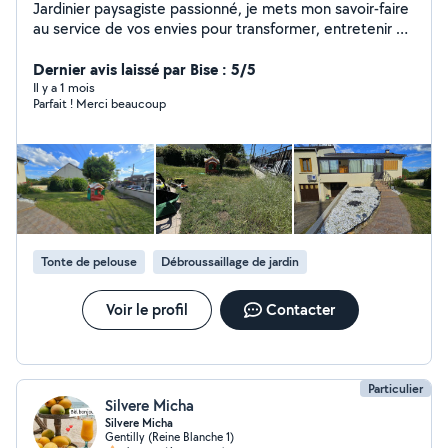
Jardinier paysagiste passionné, je mets mon savoir-faire
au service de vos envies pour transformer, entretenir et
sublimer vos extérieurs. - Entretien régulier ou ponctuel
- Création et aménagement sur mesure - Résultat
Dernier avis laissé par Bise : 5/5
propre, soigné et durable Sérieux, réactif et à l'écoute,
Il y a 1 mois
Parfait ! Merci beaucoup
je vous accompagne de A à Z avec des tarifs
accessibles. Pour les demandes hors périmètre, me
contacter : 6 17 66 17 41
Tonte de pelouse
Débroussaillage de jardin
Voir le profil
Contacter
Particulier
Silvere Micha
Silvere Micha
Gentilly (Reine Blanche 1)