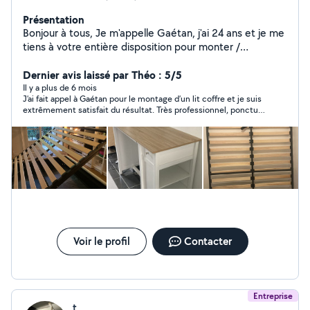
Présentation
Bonjour à tous, Je m'appelle Gaétan, j'ai 24 ans et je me
tiens à votre entière disposition pour monter /
démonter vos meubles en kit ou pour entretenir votre
jardin. Mon travail est soigneux et mes prix sont
Dernier avis laissé par Théo : 5/5
raisonnables. Surtout, je ne compte pas mes heures
Il y a plus de 6 mois
J’ai fait appel à Gaétan pour le montage d’un lit coffre et je suis
pour vous rendre un service de qualité. N'hésitez pas à
extrêmement satisfait du résultat. Très professionnel, ponctuel
me contacter pour vos travaux. À très bientôt !
et soigneux, il a monté chaque meuble avec précision et
efficacité. Gaétan prend le temps de vérifier que tout est
parfaitement solide et bien aligné, et il laisse l’espace propre
après son passage. Communication fluide, travail impeccable :
je recommande vivement Gaétan pour tous vos montages de
meubles. Vous pouvez lui faire confiance les yeux fermés !
Voir le profil
Contacter
Entreprise
t