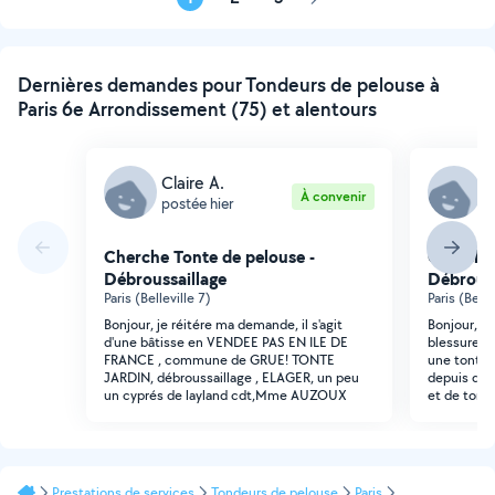
Page
suivante
Dernières demandes pour Tondeurs de pelouse à
Paris 6e Arrondissement (75) et alentours
Claire A.
C
À convenir
postée hier
p
Cherche Tonte de pelouse -
Cherche 
Débroussaillage
Débrouss
Paris (Belleville 7)
Paris (Belle
Bonjour, je réitére ma demande, il s'agit
Bonjour, un
d'une bâtisse en VENDEE PAS EN ILE DE
blessure '''
FRANCE , commune de GRUE! TONTE
une tonte 
JARDIN, débroussaillage , ELAGER, un peu
depuis des m
un cyprés de layland cdt,Mme AUZOUX
et de tondr
Prestations de services
Tondeurs de pelouse
Paris