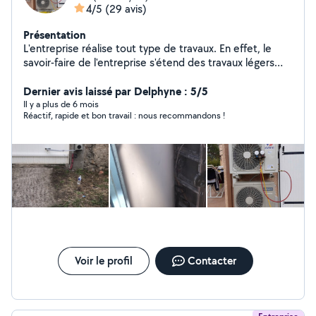
4/5
(29 avis)
Présentation
L'entreprise réalise tout type de travaux. En effet, le
savoir-faire de l'entreprise s'étend des travaux légers
tels que la pose d'étagères ou de tringle à rideau, à des
travaux plus complexes nécessitant une expérience
Dernier avis laissé par Delphyne : 5/5
certaine tels que la maçonnerie, la rénovation, le travail
Il y a plus de 6 mois
Réactif, rapide et bon travail : nous recommandons !
du bois, la pose de placoplâtre et la pose de
revêtement, la peinture, la plomberie,l'électricité etc.
L'entreprise peut également intervenir dans la
rénovation et l'entretien des extérieurs de votre habitat.
Voir le profil
Contacter