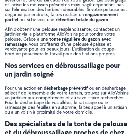
et incise les mousses présentes mais n’agit cependant pas
sur l’élimination des herbes indésirables. Si votre pelouse est
engazonnement
dégarnie par endroits, faites réaliser un
partiel
réfection totale du gazon
ou, si besoin, une
.
Afin d’obtenir une pelouse resplendissante, contactez un
jardinier via la plateforme AlloVoisins pour tondre votre
tonte régulière du gazon avec
pelouse. Grâce à une
ramassage
, vous profiterez d’une pelouse épaisse et
verdoyante pour les beaux jours. L’utilisation du coupe-
bordure peaufinera le travail pour des finitions propres.
Nos services en débroussaillage pour
un jardin soigné
désherbage préventif
Pour une action en
ou en désherbage
sélectif de l’ensemble de votre terrain, trouvez sur AlloVoisins
un jardinier aux compétences et au savoir-faire recherchés.
Pour le désherbage de vos allées, le ratissage ou le
ramassage des feuilles en automne, faites appel à un artisan
ou à un voisin à proximité de votre domicile.
Des spécialistes de la tonte de pelouse
et du débroussaillage proches de chez