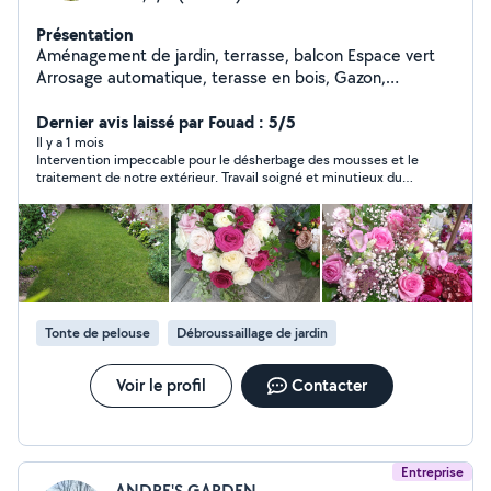
Présentation
Aménagement de jardin, terrasse, balcon Espace vert
Arrosage automatique, terasse en bois, Gazon,
Éclairage, Entretien...sur RDV ; Merci
Dernier avis laissé par Fouad : 5/5
Il y a 1 mois
Intervention impeccable pour le désherbage des mousses et le
traitement de notre extérieur. Travail soigné et minutieux du
début à la fin, avec une vraie attention aux détails. L'équipe a
été ponctuelle, organisée et très professionnelle. Le résultat
est extraordinaire, tout est propre et net. Je recommande sans
hésiter !"
Tonte de pelouse
Débroussaillage de jardin
Voir le profil
Contacter
Entreprise
ANDRE'S GARDEN