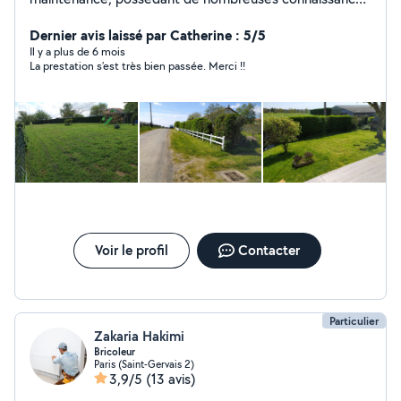
dans plusieurs domaines, je serai ravi de mettre mes
compétences à votre service. Tout travaux Homme
Dernier avis laissé par Catherine : 5/5
toutes mains
Il y a plus de 6 mois
La prestation s’est très bien passée. Merci !!
Voir le profil
Contacter
Particulier
Zakaria Hakimi
Bricoleur
Paris (Saint-Gervais 2)
3,9/5
(13 avis)