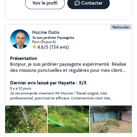
Voir le profil
Contacter
Particulier
Hocine Outis
Je suis jardinier Paysagiste.
Paris (Picpus 6)
4,6/5
(134 avis)
Présentation
Bonjour, je suis jardinier paysagiste expérimenté. Réalise
des missions ponctuelles et régulières pour mes clients
satisfaits de mes services. Je me tiens à votre
disposition pour tous travaux de : - jardinage, - tonte de
Dernier avis laissé par Hayatte : 5/5
pelouse, - taille de haie, - élagage et taille des arbres, -
Il y a 12 jours
Je recommande vivement Mr Hocine ! Travail soigné, très
retourner la terre, - désherbage, ramasser de feuillages,
professionnel, ponctuel et efficace. L’intervention s’est très
- création pelouse naturelle et artificielle, - plantations
bien passée et le résultat est impeccable. Rien à redire, je
intérieure et extérieure, - entretien terrasses avec
referai appel à lui sans hésiter. Merci encore !
matériel et produits adéquat " karcher et produits",
Nettoyage et entretien de vos intérieurs ; -des
moquettes, -matelas, tapis,fauteuil, etc. avec matériel
adéquat " aide à domicile" Personne expérimentée,