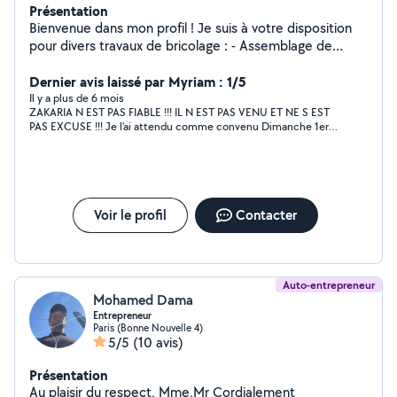
Présentation
Bienvenue dans mon profil ! Je suis à votre disposition
pour divers travaux de bricolage : - Assemblage de
meubles en kit - Installation de tringles et de stores -
Mise en place de tasseaux décoratifs - Accrochage
Dernier avis laissé par Myriam : 1/5
d'étagères, cadres, miroirs et télé - Pose de
Il y a plus de 6 mois
ZAKARIA N EST PAS FIABLE !!! IL N EST PAS VENU ET NE S EST
revêtements de sol (lino) - Rebouchage de trous Je suis
PAS EXCUSE !!! Je l'ai attendu comme convenu Dimanche 1er
ponctuel, consciencieux et méticuleux !
octobre à 14 heures IL NEST PAS VENU et IMPOSSIBLE DE LE
JOINDRE AU TELEPHONE CAR IL ETAIT SUR MESSAGERIE !!! A
FUIR ABSOLUMENT !!!
Voir le profil
Contacter
Auto-entrepreneur
Mohamed Dama
Entrepreneur
Paris (Bonne Nouvelle 4)
5/5
(10 avis)
Présentation
Au plaisir du respect, Mme,Mr Cordialement