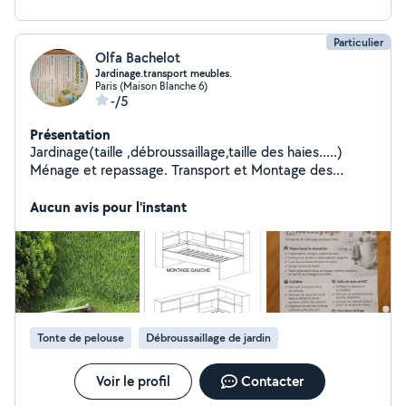
Particulier
Olfa Bachelot
Jardinage.transport meubles.
Paris (Maison Blanche 6)
-/5
Présentation
Jardinage(taille ,débroussaillage,taille des haies.....)
Ménage et repassage. Transport et Montage des
meubles. Pose des films anti-chaleur sur les vitres .
Installation caméra de surveillance.
Aucun avis pour l'instant
Tonte de pelouse
Débroussaillage de jardin
Voir le profil
Contacter