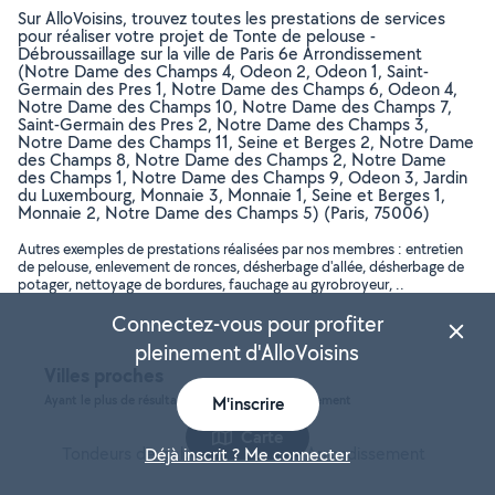
Sur AlloVoisins, trouvez toutes les prestations de services
pour réaliser votre projet de Tonte de pelouse -
Débroussaillage sur la ville de Paris 6e Arrondissement
(Notre Dame des Champs 4, Odeon 2, Odeon 1, Saint-
Germain des Pres 1, Notre Dame des Champs 6, Odeon 4,
Notre Dame des Champs 10, Notre Dame des Champs 7,
Saint-Germain des Pres 2, Notre Dame des Champs 3,
Notre Dame des Champs 11, Seine et Berges 2, Notre Dame
des Champs 8, Notre Dame des Champs 2, Notre Dame
des Champs 1, Notre Dame des Champs 9, Odeon 3, Jardin
du Luxembourg, Monnaie 3, Monnaie 1, Seine et Berges 1,
Monnaie 2, Notre Dame des Champs 5) (Paris, 75006)
Autres exemples de prestations réalisées par nos membres : entretien
de pelouse, enlevement de ronces, désherbage d'allée, désherbage de
potager, nettoyage de bordures, fauchage au gyrobroyeur, ..
Connectez-vous pour profiter
pleinement d'AlloVoisins
Villes proches
Ayant le plus de résultats, dans le même département
M'inscrire
Carte
Tondeurs de pelouse à Paris 14e Arrondissement
Déjà inscrit ? Me connecter