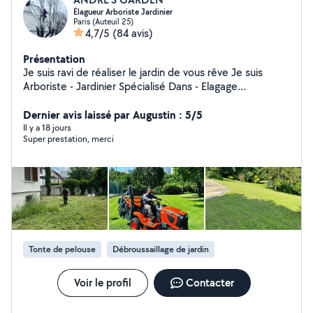
Élagueur Arboriste Jardinier
Paris (Auteuil 25)
4,7/5
(84 avis)
Présentation
Je suis ravi de réaliser le jardin de vous rêve Je suis
Arboriste - Jardinier Spécialisé Dans - Elagage
Professionnel,abattage Arbres dangereux. - Je dispose
de tout le matériel professionnel Broyage de branches
Dernier avis laissé par Augustin : 5/5
Taille des haies -Tonte de votre gazon - Débroussaillage
Il y a 18 jours
Super prestation, merci
. Entretien de jardin bureau restaurant . Parc - Plus , de
Contrat à l'année , au trimestriel . -Gazon Placage En
rouleau et SEMI N'hésitez pas à me contacter -mon
O633223304 Je suis disponible et à votre écoute.
Merci pour votre confiance.
Tonte de pelouse
Débroussaillage de jardin
Voir le profil
Contacter