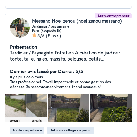
Auto-entrepreneur
Messano Noel zenou (noel zenou messano)
Jardinage / paysagisme
Paris (Roquette 15)
5/5
(8 avis)
Présentation
Jardinier / Paysagiste Entretien & création de jardins :
tonte, taille, haies, massifs, pelouses, petits
aménagements. Travail soigné, rapide et de confiance.
Dernier avis laissé par Diarra : 5/5
Devis gratuit Secteur [toute l'île de France]
Il y a plus de 6 mois
Tres professionnel. Travail impeccable et bonne gestion des
déchets. Je recommande vivement. Merci beaucoup!
Tonte de pelouse
Débroussaillage de jardin