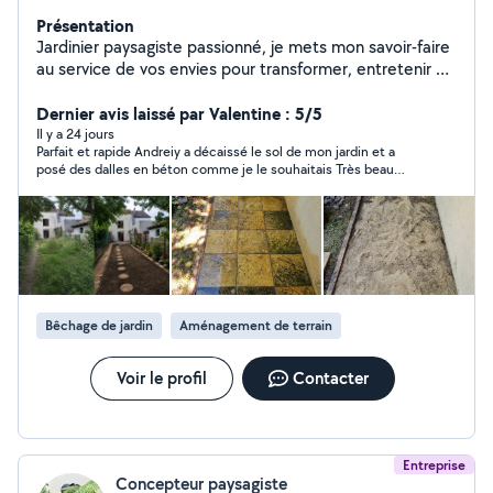
Présentation
Jardinier paysagiste passionné, je mets mon savoir-faire
au service de vos envies pour transformer, entretenir et
sublimer vos extérieurs. - Entretien régulier ou ponctuel
- Création et aménagement sur mesure - Résultat
Dernier avis laissé par Valentine : 5/5
propre, soigné et durable Sérieux, réactif et à l'écoute,
Il y a 24 jours
Parfait et rapide Andreiy a décaissé le sol de mon jardin et a
je vous accompagne de A à Z avec des tarifs
posé des dalles en béton comme je le souhaitais Très beau
accessibles. Pour les demandes hors périmètre, me
rendu
contacter : 6 17 66 17 41
Bêchage de jardin
Aménagement de terrain
Voir le profil
Contacter
Entreprise
Concepteur paysagiste