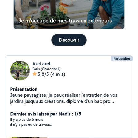
Je m'occupe de mes travaux extérieurs
Découvrir
Particulier
Axel axel
Paris (Charonne 1)
3,8/5
(4 avis)
Présentation
Jeune paysagiste, je peux réaliser l'entretien de vos
jardins jusqu'aux créations. diplômé d'un bac pro
aménagement paysager, je travail actuellement depuis
1an dans une entreprise de paysagiste.
Dernier avis laissé par Nadir : 1/5
Il y a plus de 6 mois
il n'y a pas eu de travaux.