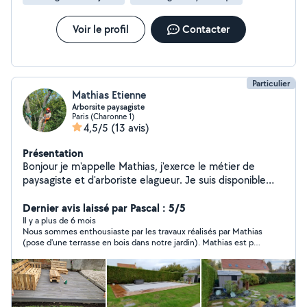
Cela nous permettra de vous aider à concevoir un
aménagement adapté à vos besoins.
Voir le profil
Contacter
Particulier
Mathias Etienne
Arborsite paysagiste
Paris (Charonne 1)
4,5/5
(13 avis)
Présentation
Bonjour je m'appelle Mathias, j'exerce le métier de
paysagiste et d'arboriste elagueur. Je suis disponible
pour vos créations de jardin et pour vos tailles d'arbre
ou abattage. Pour plus d'informations me concernant
Dernier avis laissé par Pascal : 5/5
n'hésitez pas à me contacter.
Il y a plus de 6 mois
Nous sommes enthousiaste par les travaux réalisés par Mathias
(pose d'une terrasse en bois dans notre jardin). Mathias est par
ailleurs quelqu'un de très agréable dans les échanges. Nous le
recommandons vivement !