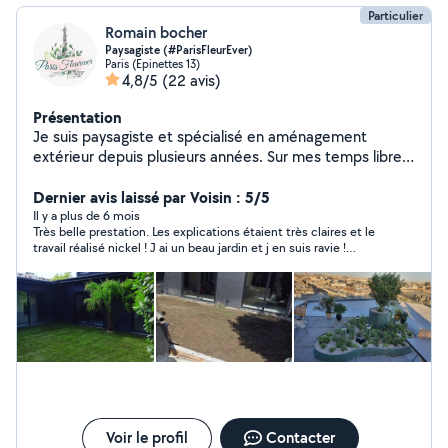
Particulier
Romain bocher
Paysagiste (#ParisFleurEver)
Paris (Epinettes 13)
4,8/5
(22 avis)
Présentation
Je suis paysagiste et spécialisé en aménagement
extérieur depuis plusieurs années. Sur mes temps libres
je met à disposition mon camion pour tout type de
transport. Au plaisir de pouvoir vous être utile. Zero 6-
Dernier avis laissé par Voisin : 5/5
85-37-07-39 A bientôt, Romain
Il y a plus de 6 mois
Très belle prestation. Les explications étaient très claires et le
travail réalisé nickel ! J ai un beau jardin et j en suis ravie !
Ponctuels discrets et efficaces ! Merci beaucoup et je vous
recontacte au printemps pour la suite !
Voir le profil
Contacter