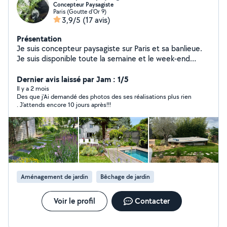
Concepteur Paysagiste
Paris (Goutte d'Or 9)
3,9/5
(17 avis)
Présentation
Je suis concepteur paysagiste sur Paris et sa banlieue.
Je suis disponible toute la semaine et le week-end
compris pour réaliser vos travaux de jardinages
(entretien) et vos projets de créations (Devis avec ou
Dernier avis laissé par Jam : 1/5
sans option (une palette végétale, et un moodboard).
Il y a 2 mois
Des que j’Ai demandé des photos des ses réalisations plus rien
Je suis spécialisé dans la reconnaissance de végétaux.
. J’attends encore 10 jours après!!!
Mes réalisations sont très souvent basées sur le végétal
et sur toutes ces formes (voir mes créations sur mon
profil). Mes aménagements paysagers concernent : les
jardins, les terrasses, les balcons filants, les patios, et
les rooftops. Je réalise des terrasses bois, des pergolas,
des bacs potagers, l'installation d'arrosage automatique
et d'éclairage, mise en place de bacs et poteries, et
Aménagement de jardin
Bêchage de jardin
surtout des plantations avec une palette végétal
adaptés à votre lieu mélangé à vos envies. Nolan
Instagram : nolan.rbc
Voir le profil
Contacter