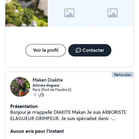
Voir le profil
Contacter
Particulier
Makan Diakite
Arbriste élagueur
Paris (Pont de Flandre 2)
-/5
Présentation
Bonjour je m'appelle DIAKITE Makan Je suis ARBORISTE
ELAGUEUR GRIMPEUR. Je suis spécialisé dans: -
L'Entretien des arbres (toutes sortes se tailles), -
Démontage et abattage... Je suis aussi jardinier
Aucun avis pour l'instant
paysagiste. spécialisé dans: _L'Engazonnement (Placage