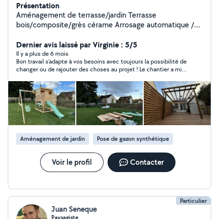
Présentation
Aménagement de terrasse/jardin Terrasse
bois/composite/grès cérame Arrosage automatique /
éclairage Clôture
Dernier avis laissé par Virginie : 5/5
Il y a plus de 6 mois
Bon travail s’adapte à vos besoins avec toujours la possibilité de
changer ou de rajouter des choses au projet ! Le chantier a mis
un peu de temps à démarrer mais il y a eu une bonne
communication ! Je refais appel à ses services sans aucun
soucis!
Aménagement de jardin
Pose de gazon synthétique
Voir le profil
Contacter
Particulier
Juan Seneque
Paysagiste