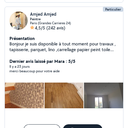
Particulier
Amjed Amjed
Peintre
Paris (Grandes Carrieres 24)
4,5/5
(242 avis)
Présentation
Bonjour je suis disponible à tout moment pour travaux ,
tapisserie, parquet, lino ,carrellage papier peint toile
peinturs travail professionnel je dispose de mon propre
material .
Dernier avis laissé par Mara : 5/5
Il y a 23 jours
merci beaucoup pour votre aide