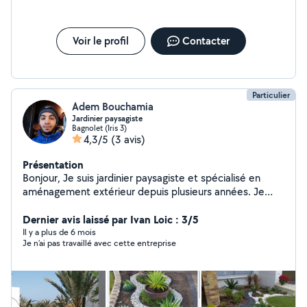
Voir le profil
Contacter
Particulier
Adem Bouchamia
Jardinier paysagiste
Bagnolet (Iris 3)
4,3/5
(3 avis)
Présentation
Bonjour, Je suis jardinier paysagiste et spécialisé en
aménagement extérieur depuis plusieurs années. Je
propose mes services pour tout travaux de jardinage,
taille, tonte, plantation, désherbage, défrichage soins
Dernier avis laissé par Ivan Loic : 3/5
apporté au plantes, fertilisation des sols, nettoyage des
Il y a plus de 6 mois
Je n’ai pas travaillé avec cette entreprise
terrasse.