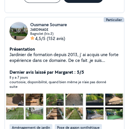
Particulier
Ousmane Soumare
JARDINAGE
Bagnolet (Iris 2)
4,5/5
(152 avis)
Présentation
Jardinier de formation depuis 2013, j' ai acquis une forte
expérience dans ce domaine. De ce fait ,je suis
disponible pour tout vos travaux de Jardinage, de
paysage et d'entretien d'espace vert . J'ai également
Dernier avis laissé par Margaret : 5/5
acquis une compétence en Pose de Terrasse en Bois
Il y a 7 jours
courtoisie, disponibilité, quand bien même je n'aie pas donné
sur plot. Pour être rassuré de mon professionnalisme, je
suite
vous prierais de jeter un petit coup d œil dans ma
galerie photo où j'ai mis quelques une de mes
réalisations. Merci de votre confiance !
Aménagement de jardin
Pose de gazon synthétique