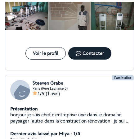
Voir le profil
Contacter
Particulier
Steeven Grabe
Paris (Pere Lachaise 5)
1/5
(1 avis)
Présentation
bonjour je suis chef d'entreprise une dans le domaine
paysager l'autre dans la construction rénovation . je suis
ici en temp que particulier pour effectué vos travaux
avec sérieux je fait cela car tout le monde ne peu se
Dernier avis laissé par Miya : 1/5