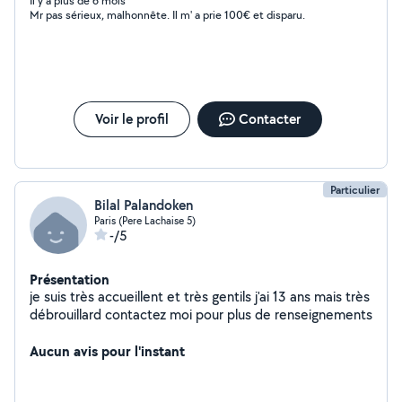
permettre de faire appel a une entreprise
Il y a plus de 6 mois
Mr pas sérieux, malhonnête. Il m' a prie 100€ et disparu.
Voir le profil
Contacter
Particulier
Bilal Palandoken
Paris (Pere Lachaise 5)
-/5
Présentation
je suis très accueillent et très gentils j'ai 13 ans mais très
débrouillard contactez moi pour plus de renseignements
Aucun avis pour l'instant