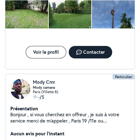
de gazon) _Entretien de jardin _Taille de haie
_Dessouchage.. _Arrachage de tout types de plantes Je
réalise un travail de qualité exécuté dans les règles de
l'art Et je garantis à mes clients, le meilleur rapport
qualité et prix du marché.
Voir le profil
Contacter
Particulier
Mody Cmr
Mody camara
Paris (Villette 8)
-/5
Présentation
Bonjour , si vous cherchez en offreur , je suis à votre
service merci de m'appeler , Paris 19 /11e ou
restauration plongeur
Aucun avis pour l'instant