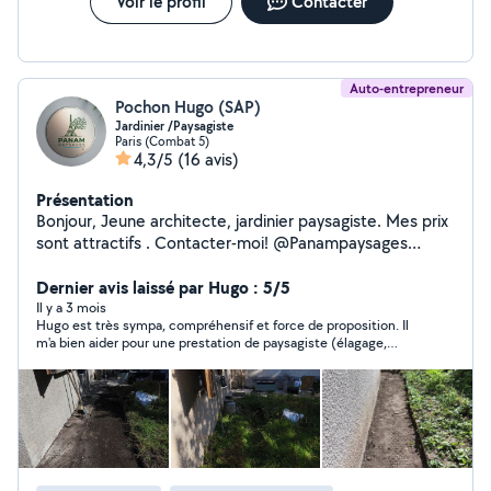
Voir le profil
Contacter
Auto-entrepreneur
Pochon Hugo (SAP)
Jardinier /Paysagiste
Paris (Combat 5)
4,3/5
(16 avis)
Présentation
Bonjour, Jeune architecte, jardinier paysagiste. Mes prix
sont attractifs . Contacter-moi! @Panampaysages
zero658869101
Dernier avis laissé par Hugo : 5/5
Il y a 3 mois
Hugo est très sympa, compréhensif et force de proposition. Il
m'a bien aider pour une prestation de paysagiste (élagage,
nettoyage, jardinage...). Je recommande !