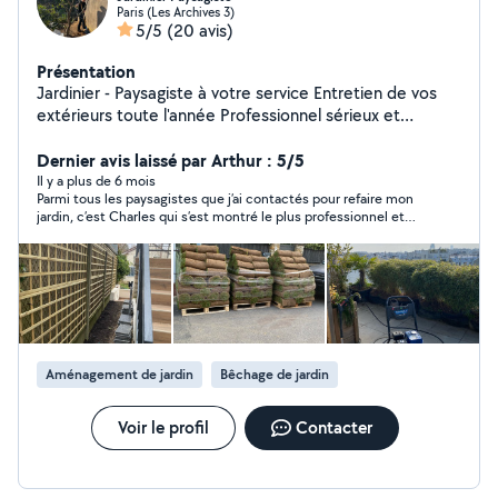
Paris (Les Archives 3)
5/5
(20 avis)
Présentation
Jardinier - Paysagiste à votre service Entretien de vos
extérieurs toute l'année Professionnel sérieux et
passionné, je vous propose mes services pour prendre
soin de vos espaces verts et de vos extérieurs.
Dernier avis laissé par Arthur : 5/5
J'interviens pour l'entretien régulier ou ponctuel, en
Il y a plus de 6 mois
Parmi tous les paysagistes que j’ai contactés pour refaire mon
m'adaptant à vos besoins et à votre planning.
jardin, c’est Charles qui s’est montré le plus professionnel et
Intervention propre, soignée et discrète, avec le souci
sympathique. Son devis était également le plus abordable. Je
du détail et du travail bien fait. Déplacement sur Paris
recommande vivement!
intra-muros et toute la banlieue parisienne ️ Disponible
7j/7, du lundi au dimanche Devis gratuit sur simple
demande Réponse rapide
Aménagement de jardin
Bêchage de jardin
Voir le profil
Contacter