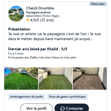
Particulier
Cheick Doumbia
Paysagiste jardinier
Aubervilliers (Victor Hugo)
4,9/5
(21 avis)
Présentation
Je suis un artiste car le paysagiste c'est de l´art ! Je suis
dans le métier depuis 6ans maintenant j'ai acquis
plusieurs compétences techniques, dans la création, et
l'entretien des espaces verts. Taille des arbustes Tonte
Dernier avis laissé par Khalid : 5/5
L'élagage des arbres Création des massifs Les conseils
Il y a 1 mois
Il m'a posez des Dalles très bien faites et très jolie
pour choisir les végétaux les devis sont gratuits n'hésitez
pas ! Cordialement
Aménagement de jardin
Pose de gazon synthétique
Voir le profil
Contacter