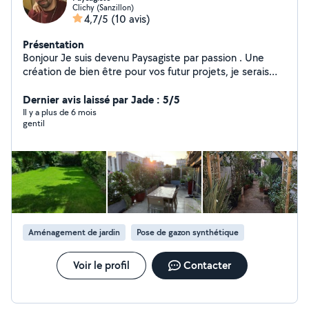
Clichy (Sanzillon)
4,7/5
(10 avis)
Présentation
Bonjour Je suis devenu Paysagiste par passion . Une
création de bien être pour vos futur projets, je serais
ravie d'en discuter avec vous. En plus de mon activité je
fait également tout type de transport . Merci à tous et
Dernier avis laissé par Jade : 5/5
à bientôt Yannick
Il y a plus de 6 mois
gentil
Aménagement de jardin
Pose de gazon synthétique
Voir le profil
Contacter