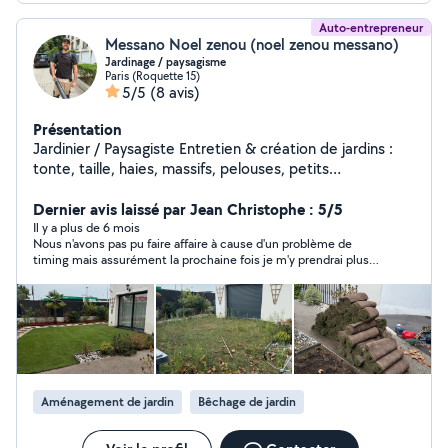
Auto-entrepreneur
Messano Noel zenou (noel zenou messano)
Jardinage / paysagisme
Paris (Roquette 15)
5/5
(8 avis)
Présentation
Jardinier / Paysagiste Entretien & création de jardins :
tonte, taille, haies, massifs, pelouses, petits
aménagements. Travail soigné, rapide et de confiance.
Dernier avis laissé par Jean Christophe : 5/5
Devis gratuit Secteur [toute l'île de France]
Il y a plus de 6 mois
Nous n'avons pas pu faire affaire à cause d'un problème de
timing mais assurément la prochaine fois je m'y prendrai plus
tôt. C'est de ma faute nous sommes au Mois d'août. Malgré
que je ne peux honnêtement juger la qualité de son travail
puisque nous n'avons pas fait affaire il est certain que c'est un
jeune homme sérieux comme on les aime et qui visiblement
connais bien son sujet. On ressent tout de suite là passion et
la volonté de satisfaire le client. Je recommande vraiment très
vivement. Jean Christophe
Aménagement de jardin
Bêchage de jardin