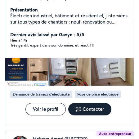
Présentation
Électricien industriel, bâtiment et résidentiel, j'interviens
sur tous types de chantiers : neuf, rénovation ou
dépannage. Sérieux, ponctuel et expérimenté, je
garantis un travail propre, conforme aux normes et dans
Dernier avis laissé par Gavyn : 5/5
les délais.
Hier à 19h
Très gentil, expert dans son domaine, et réactif !!
Demande de travaux d’électricité
Pose de prise électrique
Voir le profil
Contacter
Auto-entrepreneur
Makrem Ameri (ELECTOP)