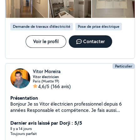
Peinture intérieure: application de peinture sur murs,
plafonds, avec un souci constant du détail et des
finitions lisses. Revêtement mural et sol: pose de
revêtements divers (papier peint, enduits décoratifs,
Demande de travaux d’électricité
Pose de prise électrique
etc.) pour transformer et embellir vos espaces. Travaux
de plâtrerie: préparation des surfaces, pose de plâtre,
réalisation de cloisons et faux-plafonds, réfection de
Voir le profil
Contacter
murs endommagés
Particulier
Vitor Moreira
Vitor électricien
Paris (Muette 19)
4,6/5
(166 avis)
Présentation
Bonjour Je ss Vitor électricien professionnel depuis 6
années Responsable et compétence. Je fais aussi
montage de meuble étagères, rideau et petit bricolages
Dernier avis laissé par Dorji : 5/5
Il y a 14 jours
Toujours parfait