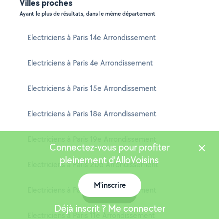
Villes proches
Ayant le plus de résultats, dans le même département
Electriciens à Paris 14e Arrondissement
Electriciens à Paris 4e Arrondissement
Electriciens à Paris 15e Arrondissement
Electriciens à Paris 18e Arrondissement
Electriciens à Paris 19e Arrondissement
Connectez-vous pour profiter
pleinement d'AlloVoisins
Electriciens à Paris 20e Arrondissement
M'inscrire
Electriciens à Paris 16e Arrondissement
Carte
Déjà inscrit ? Me connecter
Electriciens à Paris 11e Arrondissement