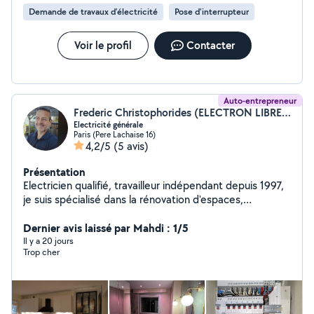
Demande de travaux d’électricité
Pose d'interrupteur
Voir le profil
Contacter
Auto-entrepreneur
Frederic Christophorides (ELECTRON LIBRE ELEC PARIS)
Electricité générale
Paris (Pere Lachaise 16)
4,2/5
(5 avis)
Présentation
Electricien qualifié, travailleur indépendant depuis 1997,
je suis spécialisé dans la rénovation d'espaces,
l'installation d'éclairage, la réfection de tableaux
électriques, et la mise aux normes de commerces,
Dernier avis laissé par Mahdi : 1/5
d'habitations ou de parties communes dans le locatif
Il y a 20 jours
Trop cher
Mes clients sont des architectes, des syndics de
copropriétés, ou des particuliers Je suis titulaire des
habilitations électrique B1V,B2V,BR,BC, ainsi que d'une
assurance professionnelle décénale qui garantie mes
travaux Je fonctionne par devis avec visite sur site ( pas