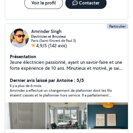
Voir le profil
Contacter
Particulier
Amrinder Singh
Électricien et Bricoleur
Paris (Saint-Vincent de Paul 5)
4,9/5
(142 avis)
Présentation
Jeune électricien passionné, ayant un savoir-faire et une
forte expérience de 10 ans. Minutieux et motivé, je sais
mener à bien les projets que l'on me confie tout en
respectant les règles de sécurité. Dynamique et
Dernier avis laissé par Antoine : 5/5
organisé, j'ai prouvé mes aptitudes à gérer et à
Il y a plus de 6 mois
Amrinder a effectué un changement de plafonnier dont les fils
superviser des équipes de plusieurs personnes. 1 Étudier
étaient cassés et le plafonnier hors service. Il a parfaitement
les plans et schémas d'installation 2 Réaliser l'ensemble
fixé le nouveau modèle et cela en très peu de temps! Je
du câblage 3 Installation et raccordement des
recommande! Merci Amrinder!
équipements électriques 4 Aménager des chemins de
câbles 5 Vérifier les installations électriques avant la
mise en service 6 Localiser les dysfonctionnements Je
fais également des travaux de bricolage et peinture.