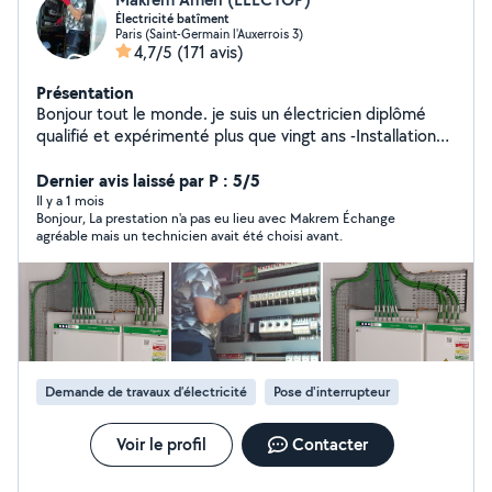
Électricité batîment
Paris (Saint-Germain l'Auxerrois 3)
4,7/5
(171 avis)
Présentation
Bonjour tout le monde. je suis un électricien diplômé
qualifié et expérimenté plus que vingt ans -Installations
électriques neufs et rénovations : tableaux, prises,
éclairages, VMC. -poser des thermostats connectés.. -
Dernier avis laissé par P : 5/5
Dépannage tous les pannes électriques -branchement
Il y a 1 mois
Bonjour, La prestation n'a pas eu lieu avec Makrem Échange
des luminaires, des plaques ,chouffeaux électriques.. -
agréable mais un technicien avait été choisi avant.
Bricolage Contactez moi:06-51-74-29-44
Demande de travaux d’électricité
Pose d'interrupteur
Voir le profil
Contacter