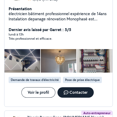
Présentation
électricien bâtiment professionnel expérience de 14ans
Instalation depanage rénovation Monophasé est
triphasé instalation radiateur électrique lustre prise rg45
variateur.... Remise en conformité tableux électrique est
Dernier avis laissé par Garret : 5/5
tout électricité bâtiment je suis ponctuel est
lundi à 13h
Très professionnel et efficace.
sympathique N'hésitez surtout pas a me contacter
Demande de travaux d’électricité
Pose de prise électrique
Voir le profil
Contacter
Auto-entrepreneur