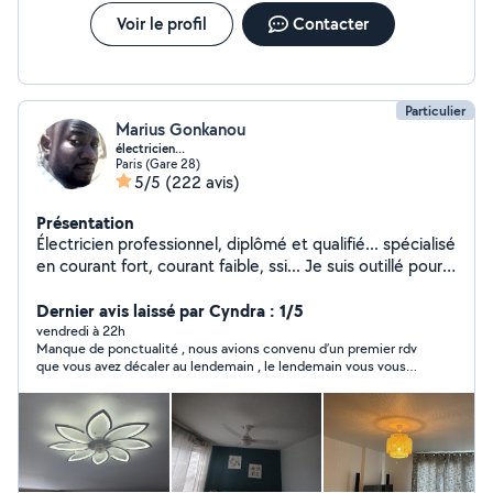
Voir le profil
Contacter
Particulier
Marius Gonkanou
électricien...
Paris (Gare 28)
5/5
(222 avis)
Présentation
Électricien professionnel, diplômé et qualifié... spécialisé
en courant fort, courant faible, ssi... Je suis outillé pour
intervenir selon vos besoins, j'apprécie que mon travail
soit exécuté selon les normes du métier, je suis sérieux
Dernier avis laissé par Cyndra : 1/5
,ponctuel et aime atteindre mon objectif... Outre le
vendredi à 22h
Manque de ponctualité , nous avions convenu d’un premier rdv
volet électricité je fais aussi dans la fixation des
que vous avez décaler au lendemain , le lendemain vous vous
tringles,des supports TV, des rails ainsi que tout type de
êtes pointée avec 50 min de retard sans prevenance.
fixation murale...
Cordialement