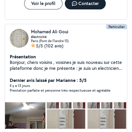
Voir le profil
Contacter
Particulier
Mohamed Ali Goui
électricité
Paris (Pont de Flandre 13)
5/5
(102 avis)
Présentation
Bonjour, chers voisins , voisines je suis nouveau sur cette
plateforme donc je me présente : je suis un electricien
je suis polyvalent pour toutes vos interventions
d'urgence , j ai aussi du expérience dans les petit
Dernier avis laissé par Marianne : 5/5
bricolage : -pose tringle -pose du miroir ... je suis à votre
Il y a 13 jours
Prestation parfaite et personne très respectueuse et agréable
disposition avec travail en sécurité ,résultats
impeccable,respect des lieux je suis sérieux et
ponctuel. et avec un prix correcte cordialement.