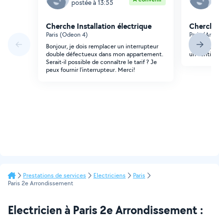
postée à 13:55
p
Cherche Installation électrique
Cherche 
Paris (Odeon 4)
Paris (Ame
Bonjour, je dois remplacer un interrupteur
Bonjour, j'a
double défectueux dans mon appartement.
un ventilat
Serait-il possible de connaître le tarif ? Je
peux fournir l'interrupteur. Merci!
Prestations de services
Electriciens
Paris
Paris 2e Arrondissement
Electricien à Paris 2e Arrondissement :