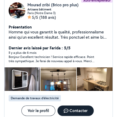
Auto-entrepreneur
Mourad zribi (Brico pro plus)
Artisans bâtiment
Paris (Notre Dame 3)
5/5
(188 avis)
Présentation
Homme qui vous garantit la qualité, professionnalisme
ainsi qu'un excellent résultat. Très ponctuel et aime bien
faire. Je m'engage pour un travail propre avec un prix
adorable. je mets à votre service 15 ans d'expérience
Dernier avis laissé par Farida : 5/5
dans le domaine du bâtiment électricité, montage de
Il y a plus de 6 mois
Bonjour Excellent technicien ! Service rapide efficace. Point
cuisine, pose parquet, plomberie, pinture..
très sympathique. Je ferai de nouveau appel à vous. Merci
Mourad.
Demande de travaux d’électricité
Voir le profil
Contacter