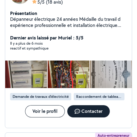
5/5
(18 avis)
Présentation
Dépanneur électrique 24 années Médaille du travail d
expérience professionnelle et installation électrique
recherche panne appartement maison pose de
luminaires prise de courant ext! Vérification de la terre
Dernier avis laissé par Muriel : 5/5
sur les prises de courant avec appareil de mesure
Il y a plus de 6 mois
reactif et sympathique
Remplacement de tableaux électriques 380volts
Remplacement de résistance de ballon électrique Pose
de contacteur heure creuse J/N 220 volt et 380 volt
Création de vmc wc et salle de bain Assurance
décennale Anglais lu écrit parlé Payment carte bleue ou
espèce
Demande de travaux d’électricité
Raccordement de tableau électrique
Voir le profil
Contacter
Auto-entrepreneur