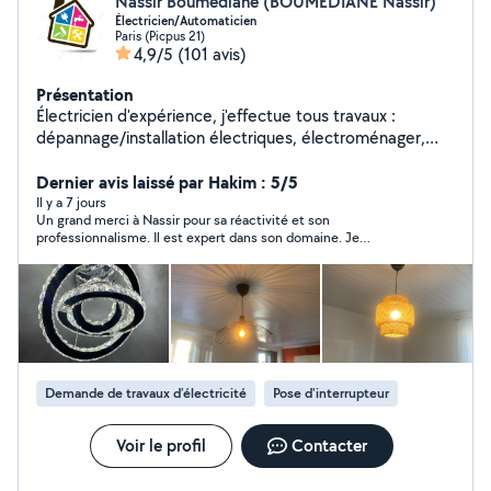
Nassir Boumediane (BOUMEDIANE Nassir)
Électricien/Automaticien
Paris (Picpus 21)
4,9/5
(101 avis)
Présentation
Électricien d'expérience, j'effectue tous travaux :
dépannage/installation électriques, électroménager,
luminaire, etc... Compétant aussi pour bricolage :
montage/fixation de meuble, TV, salle de bain (paroi de
Dernier avis laissé par Hakim : 5/5
douche, porte-serviette, radiateurs, etc...).
Il y a 7 jours
Un grand merci à Nassir pour sa réactivité et son
professionnalisme. Il est expert dans son domaine. Je
recommande fortement.
Demande de travaux d’électricité
Pose d'interrupteur
Voir le profil
Contacter