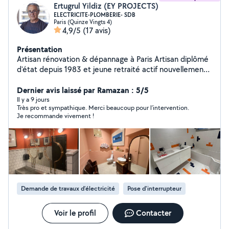
Ertugrul Yildiz (EY PROJECTS)
ELECTRICITE-PLOMBERIE- SDB
Paris (Quinze Vingts 4)
4,9/5
(17 avis)
Présentation
Artisan rénovation & dépannage à Paris Artisan diplômé
d'état depuis 1983 et jeune retraité actif nouvellement
installé à Paris, je mets mon expérience au service de
votre intérieur. Passionné par mon métier et ravi de
Dernier avis laissé par Ramazan : 5/5
rencontrer les Parisiens, je propose mon savoir-faire
Il y a 9 jours
Très pro et sympathique. Merci beaucoup pour l’intervention.
pour vos projets de rénovation et dépannages de
Je recommande vivement !
courte durée en électricité et plomberie. Je vous
conseille également dans vos projets globaux et
collabore avec un partenaire carreleur hautement
qualifié pour créer de superbes salles de bains, y
compris des transformations adaptées aux PMR.
Prestations proposées : Électricité & Plomberie :
Dépannages et interventions rapides. Salles de bains :
Demande de travaux d’électricité
Pose d'interrupteur
Création sur mesure (avec un carreleur qualifié) et
aménagement PMR. Conseil : Accompagnement dans
vos projets de rénovation. ️ Assurances biennale et
Voir le profil
Contacter
Décennale (Garantie 10ans) à jour (attestations sur