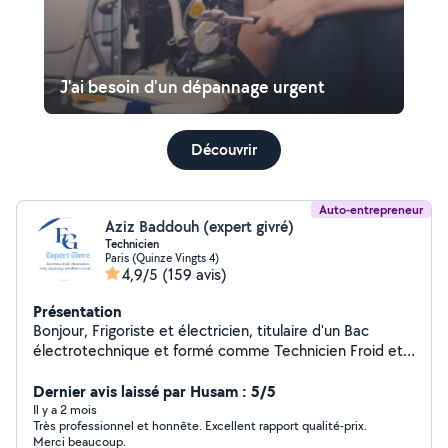
J'ai besoin d'un dépannage urgent
Découvrir
Auto-entrepreneur
Aziz Baddouh (expert givré)
Technicien
Paris (Quinze Vingts 4)
4,9/5
(159 avis)
Présentation
Bonjour, Frigoriste et électricien, titulaire d'un Bac
électrotechnique et formé comme Technicien Froid et
Climatisation, je mets mes compétences à votre
service pour vos besoins en froid, climatisation et
Dernier avis laissé par Husam : 5/5
électricité. J'interviens pour le dépannage, l'installation,
Il y a 2 mois
Très professionnel et honnête. Excellent rapport qualité-prix.
l'entretien, la maintenance et la recherche de panne,
Merci beaucoup.