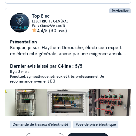
Particulier
Top Elec
ELECTRICITE GÉNÉRAL
Paris (Saint-Gervais 1)
4,4/5
(30 avis)
Présentation
Bonjour, je suis Haythem Derouiche, électricien expert
en électricité générale, animé par une exigence absolue
de qualité et de sécurité. Chaque intervention est
réalisée avec le plus grand soin, dans le strict respect
Dernier avis laissé par Céline : 5/5
des normes en vigueur, pour vous offrir une installation
Il y a 3 mois
Ponctuel, sympathique, sérieux et très professionnel. Je
irréprochable et une tranquillité d'esprit totale. Ma
recommande vivement 👌🏼
priorité : vous garantir un service haut de gamme, où
fiabilité, précision et professionnalisme ne sont jamais
des options, mais des engagements.
Demande de travaux d’électricité
Pose de prise électrique