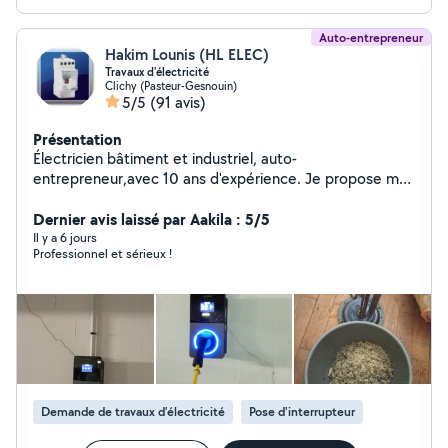
Auto-entrepreneur
Hakim Lounis (HL ELEC)
Travaux d'électricité
Clichy (Pasteur-Gesnouin)
5/5
(91 avis)
Présentation
Électricien bâtiment et industriel, auto-
entrepreneur,avec 10 ans d'expérience. Je propose mes
services pour vos travaux d'électricité intérieure :
dépannage, installation, rénovation, mise aux normes,
Dernier avis laissé par Aakila : 5/5
éclairage et bricolage et installation vidéo surveillance
Il y a 6 jours
Professionnel et sérieux !
Demande de travaux d’électricité
Pose d'interrupteur