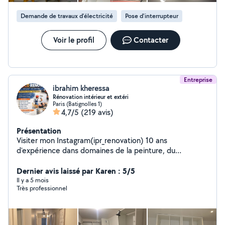
Demande de travaux d’électricité
Pose d'interrupteur
Voir le profil
Contacter
Entreprise
ibrahim kheressa
Rénovation intérieur et extéri
Paris (Batignolles 1)
4,7/5
(219 avis)
Présentation
Visiter mon Instagram(ipr_renovation) 10 ans
d'expérience dans domaines de la peinture, du
revêtement, du plâtre et du carrelage, je propose des
services professionnels de haute qualité, adaptés aussi
Dernier avis laissé par Karen : 5/5
bien aux particuliers qu'aux entreprises. Mon expertise
Il y a 5 mois
Très professionnel
me permet de réaliser des travaux de rénovation, de
décoration intérieure et extérieure, tout en garantissant
des finitions impeccables et durables. Mon savoir-faire
couvre une large gamme de prestations, notamment: