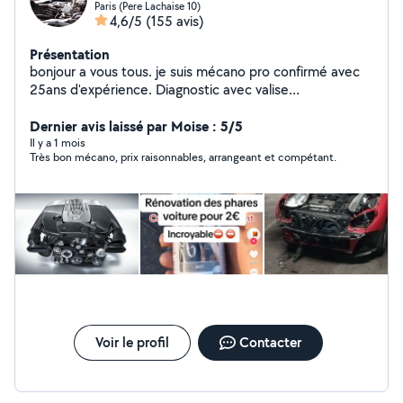
Paris (Pere Lachaise 10)
4,6/5
(155 avis)
Présentation
bonjour a vous tous. je suis mécano pro confirmé avec
25ans d'expérience. Diagnostic avec valise
professionnelle, réparation et maintenance tout type de
voiture.TIKTOK ( lemecanoducoin )
Dernier avis laissé par Moise : 5/5
Il y a 1 mois
Très bon mécano, prix raisonnables, arrangeant et compétant.
Voir le profil
Contacter