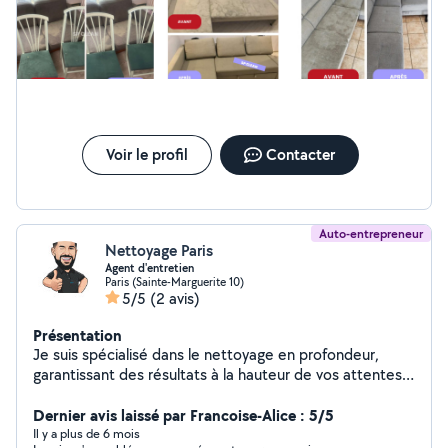
Voir le profil
Contacter
Auto-entrepreneur
Nettoyage Paris
Agent d'entretien
Paris (Sainte-Marguerite 10)
5/5
(2 avis)
Présentation
Je suis spécialisé dans le nettoyage en profondeur,
garantissant des résultats à la hauteur de vos attentes ! ️
Mon approche méticuleuse élimine les taches, la saleté
incrustée, les mauvaises odeurs et les allergènes pour
Dernier avis laissé par Francoise-Alice : 5/5
des résultats exceptionnels. J'utilise des méthodes
Il y a plus de 6 mois