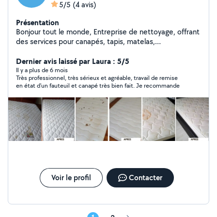
5/5
(4 avis)
Présentation
Bonjour tout le monde, Entreprise de nettoyage, offrant
des services pour canapés, tapis, matelas,
intérieur/exterieur de voiture, fauteuil et terrasses. Si
vous avez besoin de services de nettoyage, mon équipe
Dernier avis laissé par Laura : 5/5
et moi-même serions ravis de répondre à vos besoins.
Il y a plus de 6 mois
Très professionnel, très sérieux et agréable, travail de remise
Quelques chiffres : 68 canapés / 42 tapis/moquettes /
en état d’un fauteuil et canapé très bien fait. Je recommande
27 matelas / 31 voitures / 6 terrasses en seulement 1 an
et ce n'est que le début car notre priorité est votre
satisfaction. Sans frais de déplacement dans toute l'île
de France. Compte insta : prime_proprete Compte
TikTok : @prime_proprete
Voir le profil
Contacter