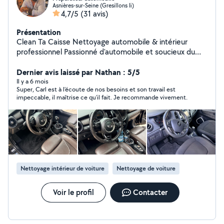
Asnières-sur-Seine (Gresillons Ii)
4,7/5
(31 avis)
Présentation
Clean Ta Caisse Nettoyage automobile & intérieur
professionnel Passionné d'automobile et soucieux du
détail, Clean Ta Caisse vous propose des prestations de
nettoyage automobile professionnel, réalisées avec
Dernier avis laissé par Nathan : 5/5
sérieux, rigueur et exigence. Chaque véhicule est traité
Il y a 6 mois
Super, Carl est à l’écoute de nos besoins et son travail est
avec le plus grand soin, comme si c'était le mien.
impeccable, il maîtrise ce qu’il fait. Je recommande vivement.
Pourquoi me choisir ? Professionnalisme et fiabilité :
ponctuel, organisé et à l'écoute de vos besoins. Passion
automobile : un vrai savoir-faire, pas un simple lavage
Résultats visibles et durables : finitions soignées,
intérieur / Extérieur assaini Produits et méthodes
adaptés : respect des matériaux et de votre véhicule
Satisfaction client prioritaire : votre confiance est ma
Nettoyage intérieur de voiture
Nettoyage de voiture
meilleure publicité. Nettoyage textile à domicile
Canapés, tapis, matelas et moquettes : nettoyage en
profondeur pour éliminer taches, odeurs et acariens et
Voir le profil
Contacter
retrouver un intérieur sain et propre. Clean Ta Caisse