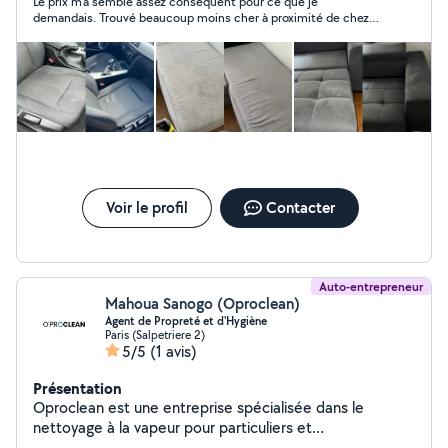
Le prix m'a semblé assez conséquent pour ce que je
adaptées à chaque support, garantissant ainsi un
demandais. Trouvé beaucoup moins cher à proximité de chez
nettoyage sûr et efficace pour vos canapés, matelas et
moi. Néanmoins , réponse rapide et courtoisie. FB
tapis, Terrasses, baie vitrée, moquettes.
Voir le profil
Contacter
Auto-entrepreneur
Mahoua Sanogo (Oproclean)
Agent de Propreté et d'Hygiène
Paris (Salpetriere 2)
5/5
(1 avis)
Présentation
Oproclean est une entreprise spécialisée dans le
nettoyage à la vapeur pour particuliers et
professionnels. Grâce à une technologie performante et