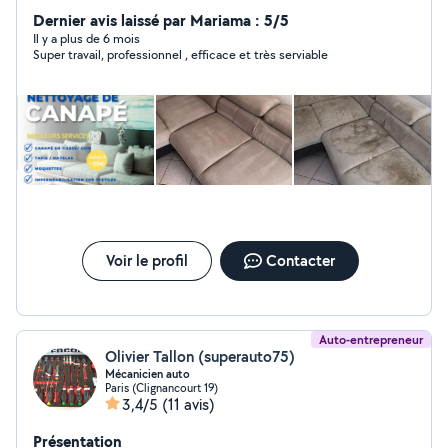
écologique, nous éliminons saletés, bactéries et
Dernier avis laissé par Mariama : 5/5
allergènes sans produits chimiques. Rapide, efficace et
Il y a plus de 6 mois
Super travail, professionnel , efficace et très serviable
respectueux de l'environnement, Suprasteam redonne
éclat et hygiène à tous vos espaces.
Voir le profil
Contacter
Auto-entrepreneur
Olivier Tallon (superauto75)
Mécanicien auto
Paris (Clignancourt 19)
3,4/5
(11 avis)
Présentation