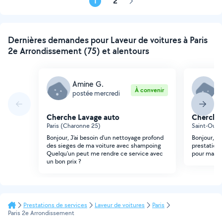
1
2
Page
suivante
Dernières demandes pour Laveur de voitures à Paris
2e Arrondissement (75) et alentours
Amine G.
L
À convenir
postée mercredi
p
Cherche Lavage auto
Cherche
Paris (Charonne 25)
Saint-Ouen
Bonjour, J'ai besoin d'un nettoyage profond
Bonjour, je
des sieges de ma voiture avec shampoing
prestation 
Quelqu'un peut me rendre ce service avec
pour ma da
un bon prix ?
Prestations de services
Laveur de voitures
Paris
Paris 2e Arrondissement