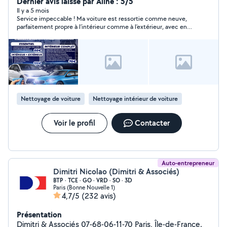
directement chez vous. Travail soigné Produits
Dernier avis laissé par Aline : 5/5
professionnels Rapide et efficace Sur rendez-vous
Il y a 5 mois
Service impeccable ! Ma voiture est ressortie comme neuve,
Déplacement inclus Intervention sur toute l'île de
parfaitement propre à l’intérieur comme à l’extérieur, avec en
France et alentours Contactez-moi pour un devis ou une
plus une agréable odeur de fraîcheur. Travail soigné, rapide et
prise de rendez-vous
professionnel. Je recommande les yeux fermés !
Nettoyage de voiture
Nettoyage intérieur de voiture
Voir le profil
Contacter
Auto-entrepreneur
Dimitri Nicolao (Dimitri & Associés)
BTP · TCE · GO · VRD · SO · 3D
Paris (Bonne Nouvelle 1)
4,7/5
(232 avis)
Présentation
Dimitri & Associés 07-68-06-11-70 Paris, Île-de-France.