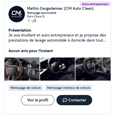
Auto-entrepreneur
Mathis Gargadennec (CM Auto Clean)
Netoyage automobile
Paris (Gare 5)
-/5
Présentation
Je suis étudiant et auto-entrepreneur et je propose des
prestations de lavage automobile à domicile dans toute
l'Île-de-France. Je me déplace directement chez vous
pour nettoyer l'intérieur de votre véhicule. J'ai aussi une
Aucun avis pour l'instant
formation en maintenance ( mécanique, éléctricité,
pneumatique, etc), avec 2 ans d'expérience en tant que
technicien de maintenance sur les Bus de la RATP. Je
réalise à mon compte des réparations de scooter (50,
125) avec un garage très bien équipé. N'hésitez pas à
me contacter pour plus d'informations ou un devis, je
réponds rapidement.
Nettoyage de voiture
Nettoyage intérieur de voiture
Voir le profil
Contacter