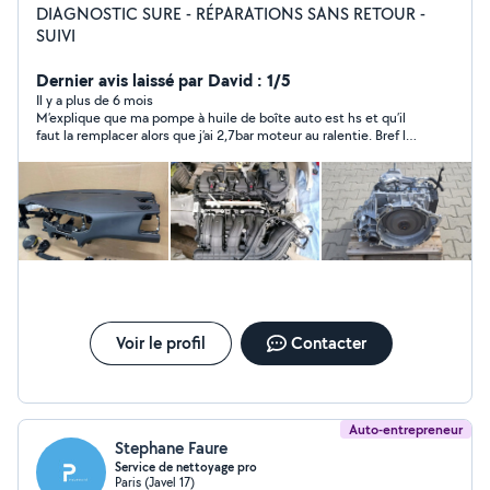
DIAGNOSTIC SURE - RÉPARATIONS SANS RETOUR -
SUIVI
Dernier avis laissé par David : 1/5
Il y a plus de 6 mois
M’explique que ma pompe à huile de boîte auto est hs et qu’il
faut la remplacer alors que j’ai 2,7bar moteur au ralentie. Bref la
panne je l’ai trouvé de moi même et m’a couter 30 en pièces.
Pas bon le diagnostic
Voir le profil
Contacter
Auto-entrepreneur
Stephane Faure
Service de nettoyage pro
Paris (Javel 17)