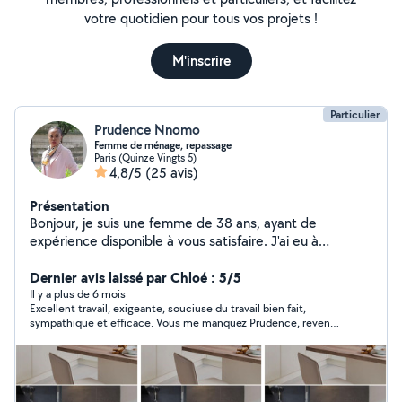
votre quotidien pour tous vos projets !
M'inscrire
Particulier
Prudence Nnomo
Femme de ménage, repassage
Paris (Quinze Vingts 5)
4,8/5
(25 avis)
Présentation
Bonjour, je suis une femme de 38 ans, ayant de
expérience disponible à vous satisfaire. J'ai eu à
travailler dans des palace . Je vie en île de France vous
pouvez me contacter merci.
Dernier avis laissé par Chloé : 5/5
Il y a plus de 6 mois
Excellent travail, exigeante, souciuse du travail bien fait,
sympathique et efficace. Vous me manquez Prudence, revenez
vite :)