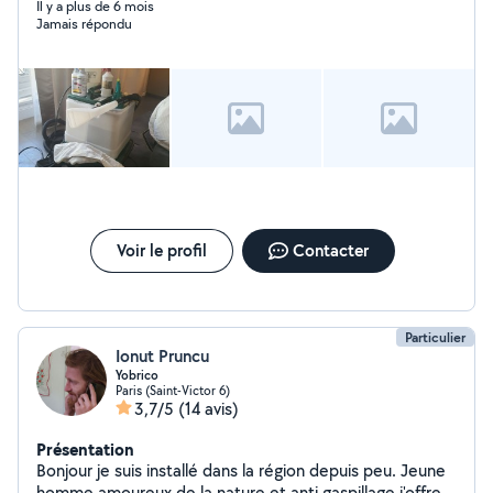
Il y a plus de 6 mois
Jamais répondu
Voir le profil
Contacter
Particulier
Ionut Pruncu
Yobrico
Paris (Saint-Victor 6)
3,7/5
(14 avis)
Présentation
Bonjour je suis installé dans la région depuis peu. Jeune
homme amoureux de la nature et anti gaspillage j'offre