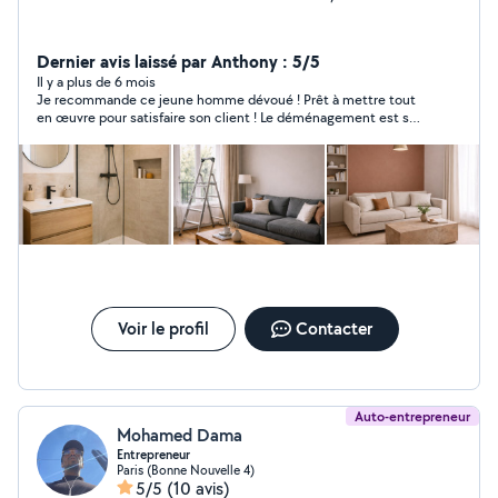
Dernier avis laissé par Anthony : 5/5
Il y a plus de 6 mois
Je recommande ce jeune homme dévoué ! Prêt à mettre tout
en œuvre pour satisfaire son client ! Le déménagement est sa
passion ! Sa raison de vivre ! On le distingue immédiatement à
sa façon d’apprivoiser les cartons ! Je recommande fortement
ce jeune homme qui est déterminé ! Merci encore brave jeune
homme
Voir le profil
Contacter
Auto-entrepreneur
Mohamed Dama
Entrepreneur
Paris (Bonne Nouvelle 4)
5/5
(10 avis)