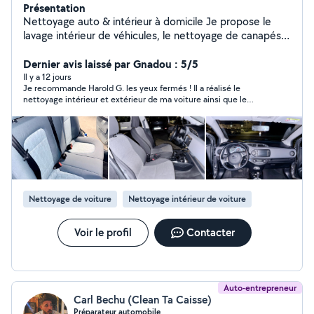
Présentation
Nettoyage auto & intérieur à domicile Je propose le
lavage intérieur de véhicules, le nettoyage de canapés,
tapis et sièges avec du matériel professionnel. Résultat
propre et soigné Produits adaptés & respectueux
Dernier avis laissé par Gnadou : 5/5
Intervention rapide et sérieuse Déplacement possible
Il y a 12 jours
Je recommande Harold G. les yeux fermés ! Il a réalisé le
nettoyage intérieur et extérieur de ma voiture ainsi que le
nettoyage de mes deux canapés. Le travail est impeccable,
soigné et réalisé avec beaucoup de professionnalisme. En plus
d’être très serviable, il est souriant, ponctuel et à l’écoute. Je
suis entièrement satisfaite du résultat et je n’hésiterai pas à
refaire appel à lui. Merci encore pour cet excellent travail !
Nettoyage de voiture
Nettoyage intérieur de voiture
Voir le profil
Contacter
Auto-entrepreneur
Carl Bechu (Clean Ta Caisse)
Préparateur automobile