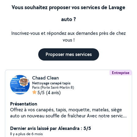
Vous souhaitez proposer vos services de Lavage
auto ?
Inscrivez-vous et répondez aux demandes près de chez
vous !
Proposer mes services
Entreprise
Chaad Clean
Nettoyage canapé tapis
Paris (Porte Saint-Martin 8)
5/5
(4 avis)
Présentation
Offrez à vos canapés, tapis, moquette, matelas, siège
auto un nouveau souffle de fraîcheur Avec notre service
de nettoyage à la shampouineuse Karcher. À la
recherche de solution efficace pour éliminer les taches
Dernier avis laissé par Alexandra : 5/5
tenaces les odeurs désagréables et redonner à vos
Il y a plus de 6 mois