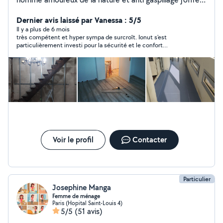
mes services de travaux en tout genre ainsi que de la
restauration de divers objets. N'hésitez pas à me
Dernier avis laissé par Vanessa : 5/5
contacter pour qu'ensemble nous donnons vie a vos
Il y a plus de 6 mois
très compétent et hyper sympa de surcroît. Ionut s'est
souhaits!
particulièrement investi pour la sécurité et le confort
d'utilisation de mon vélo, il en a fait plus que ce que j'attendais
de lui et c'est appréciable. Je vous le recommande !
Voir le profil
Contacter
Particulier
Josephine Manga
Femme de ménage
Paris (Hopital Saint-Louis 4)
5/5
(51 avis)