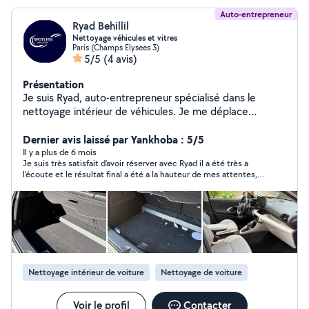
Auto-entrepreneur
Ryad Behillil
Nettoyage véhicules et vitres
Paris (Champs Elysees 3)
5/5
(4 avis)
Présentation
Je suis Ryad, auto-entrepreneur spécialisé dans le
nettoyage intérieur de véhicules. Je me déplace
directement chez vous ou sur votre lieu de travail avec
tout le matériel nécessaire. Prestations soignées et
Dernier avis laissé par Yankhoba : 5/5
rapides : aspiration complète, dépoussiérage,
Il y a plus de 6 mois
Je suis très satisfait d'avoir réserver avec Ryad il a été très a
plastiques, sièges, tapis, coffre et finitions détaillées.
l'écoute et le résultat final a été a la hauteur de mes attentes,
Intervention sur voitures, utilitaires et camions.
je recommande fortement
Disponible en Île-de-France, pour particuliers et
professionnels. N'hésitez pas à me contacter pour un
service sérieux et de qualité.
Nettoyage intérieur de voiture
Nettoyage de voiture
Voir le profil
Contacter