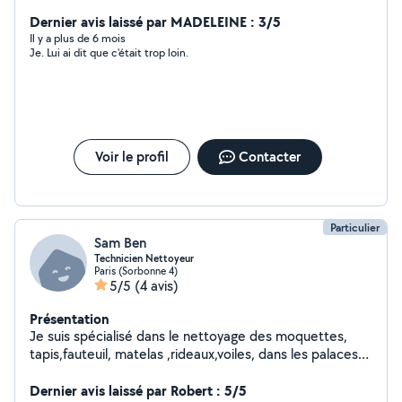
immédiatement
Dernier avis laissé par MADELEINE : 3/5
Il y a plus de 6 mois
Je. Lui ai dit que c'était trop loin.
Voir le profil
Contacter
Particulier
Sam Ben
Technicien Nettoyeur
Paris (Sorbonne 4)
5/5
(4 avis)
Présentation
Je suis spécialisé dans le nettoyage des moquettes,
tapis,fauteuil, matelas ,rideaux,voiles, dans les palaces
depuis des années, je fais également le nettoyage
intérieur des voitures.
Dernier avis laissé par Robert : 5/5