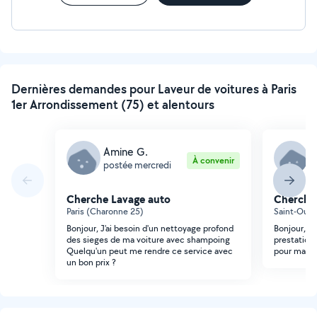
Dernières demandes pour Laveur de voitures à Paris
1er Arrondissement (75) et alentours
Amine G.
L
À convenir
postée mercredi
p
Cherche Lavage auto
Cherche
Paris (Charonne 25)
Saint-Ouen
Bonjour, J'ai besoin d'un nettoyage profond
Bonjour, je
des sieges de ma voiture avec shampoing
prestation 
Quelqu'un peut me rendre ce service avec
pour ma da
un bon prix ?