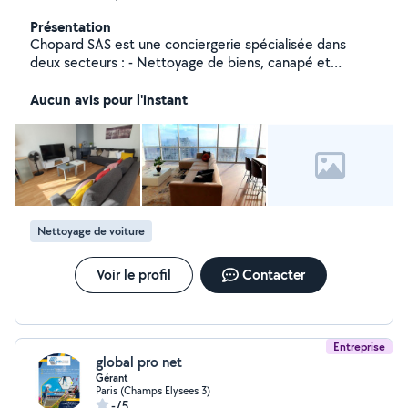
Présentation
Chopard SAS est une conciergerie spécialisée dans
deux secteurs : - Nettoyage de biens, canapé et
intérieur de véhicule, - Gestion professionnelle des
locations de courte durée en France En faisant appel à
Aucun avis pour l'instant
nous, vous bénéficiez d'une équipe expérimentée qui
s'occupe de tous les aspects du nettoyage et de la
location saisonnière. Nous gérons la publication et la
promotion de votre bien sur toutes les plateformes de
réservation de renommées. Nous nous chargeons
également des réservations, des check-ins et check-
outs, ainsi que du ménage professionnel entre chaque
Nettoyage de voiture
séjour.
Voir le profil
Contacter
Entreprise
global pro net
Gérant
Paris (Champs Elysees 3)
-/5