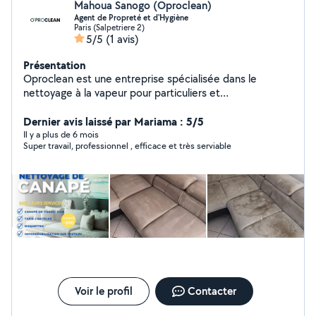
Mahoua Sanogo (Oproclean)
Agent de Propreté et d'Hygiène
Paris (Salpetriere 2)
5/5
(1 avis)
Présentation
Oproclean est une entreprise spécialisée dans le
nettoyage à la vapeur pour particuliers et
professionnels. Grâce à une technologie performante et
écologique, nous éliminons saletés, bactéries et
Dernier avis laissé par Mariama : 5/5
allergènes sans produits chimiques. Rapide, efficace et
Il y a plus de 6 mois
Super travail, professionnel , efficace et très serviable
respectueux de l'environnement, Suprasteam redonne
éclat et hygiène à tous vos espaces.
Voir le profil
Contacter