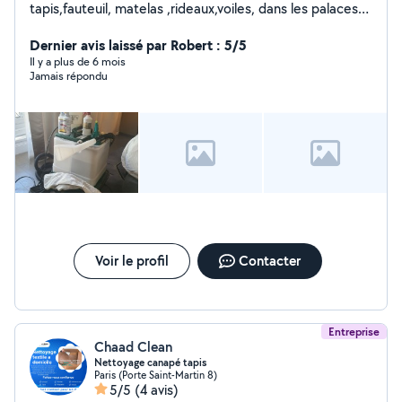
tapis,fauteuil, matelas ,rideaux,voiles, dans les palaces
depuis des années, je fais également le nettoyage
intérieur des voitures.
Dernier avis laissé par Robert : 5/5
Il y a plus de 6 mois
Jamais répondu
Voir le profil
Contacter
Entreprise
Chaad Clean
Nettoyage canapé tapis
Paris (Porte Saint-Martin 8)
5/5
(4 avis)