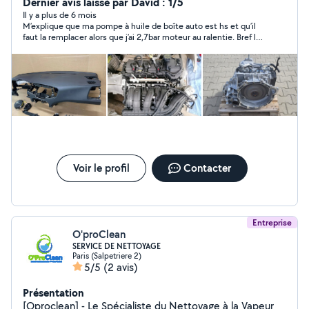
Dernier avis laissé par David : 1/5
Il y a plus de 6 mois
M’explique que ma pompe à huile de boîte auto est hs et qu’il
faut la remplacer alors que j’ai 2,7bar moteur au ralentie. Bref la
panne je l’ai trouvé de moi même et m’a couter 30 en pièces.
Pas bon le diagnostic
Voir le profil
Contacter
Entreprise
O'proClean
SERVICE DE NETTOYAGE
Paris (Salpetriere 2)
5/5
(2 avis)
Présentation
[Oproclean] - Le Spécialiste du Nettoyage à la Vapeur