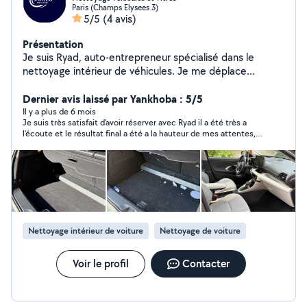
Paris (Champs Elysees 3)
5/5
(4 avis)
Présentation
Je suis Ryad, auto-entrepreneur spécialisé dans le
nettoyage intérieur de véhicules. Je me déplace
directement chez vous ou sur votre lieu de travail avec
tout le matériel nécessaire. Prestations soignées et
Dernier avis laissé par Yankhoba : 5/5
rapides : aspiration complète, dépoussiérage,
Il y a plus de 6 mois
Je suis très satisfait d'avoir réserver avec Ryad il a été très a
plastiques, sièges, tapis, coffre et finitions détaillées.
l'écoute et le résultat final a été a la hauteur de mes attentes,
Intervention sur voitures, utilitaires et camions.
je recommande fortement
Disponible en Île-de-France, pour particuliers et
professionnels. N'hésitez pas à me contacter pour un
service sérieux et de qualité.
Nettoyage intérieur de voiture
Nettoyage de voiture
Voir le profil
Contacter