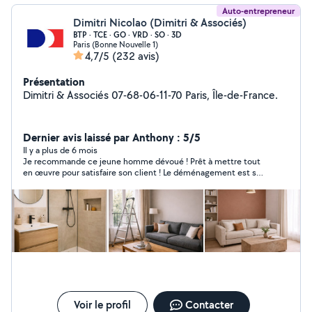
Auto-entrepreneur
Dimitri Nicolao (Dimitri & Associés)
BTP · TCE · GO · VRD · SO · 3D
Paris (Bonne Nouvelle 1)
4,7/5
(232 avis)
Présentation
Dimitri & Associés 07-68-06-11-70 Paris, Île-de-France.
Dernier avis laissé par Anthony : 5/5
Il y a plus de 6 mois
Je recommande ce jeune homme dévoué ! Prêt à mettre tout
en œuvre pour satisfaire son client ! Le déménagement est sa
passion ! Sa raison de vivre ! On le distingue immédiatement à
sa façon d’apprivoiser les cartons ! Je recommande fortement
ce jeune homme qui est déterminé ! Merci encore brave jeune
homme
Voir le profil
Contacter