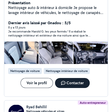
Présentation
Nettoyage auto & intérieur à domicile Je propose le
lavage intérieur de véhicules, le nettoyage de canapés,
tapis et sièges avec du matériel professionnel. Résultat
propre et soigné Produits adaptés & respectueux
Dernier avis laissé par Gnadou : 5/5
Intervention rapide et sérieuse Déplacement possible
Il y a 13 jours
Je recommande Harold G. les yeux fermés ! Il a réalisé le
nettoyage intérieur et extérieur de ma voiture ainsi que le
nettoyage de mes deux canapés. Le travail est impeccable,
soigné et réalisé avec beaucoup de professionnalisme. En plus
d’être très serviable, il est souriant, ponctuel et à l’écoute. Je
suis entièrement satisfaite du résultat et je n’hésiterai pas à
refaire appel à lui. Merci encore pour cet excellent travail !
Nettoyage de voiture
Nettoyage intérieur de voiture
Voir le profil
Contacter
Auto-entrepreneur
Ryad Behillil
Nettoyage véhicules et vitres