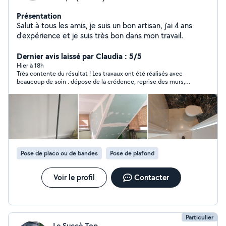
Présentation
Salut à tous les amis, je suis un bon artisan, j'ai 4 ans
d'expérience et je suis très bon dans mon travail.
Dernier avis laissé par Claudia : 5/5
Hier à 18h
Très contente du résultat ! Les travaux ont été réalisés avec
beaucoup de soin : dépose de la crédence, reprise des murs,
enduit et peinture, tout est nickel. On voit qu’il prend le temps
de faire les choses correctement et de laisser un chantier
propre. Je referai appel à lui sans hésiter pour de futurs travaux
si besoin. Merci encore !
Pose de placo ou de bandes
Pose de plafond
Voir le profil
Contacter
Particulier
Le Succè Top