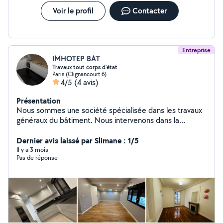
11c7-42af-bd33-b4ef6e832541/
Voir le profil
Contacter
Entreprise
IMHOTEP BAT
Travaux tout corps d'état
Paris (Clignancourt 6)
4/5
(4 avis)
Présentation
Nous sommes une société spécialisée dans les travaux
généraux du bâtiment. Nous intervenons dans la
construction, la rénovation et l'aménagement intérieur
et extérieur. Notre équipe qualifiée garantit un travail
Dernier avis laissé par Slimane : 1/5
soigné, dans le respect des délais et des normes. Nous
Il y a 3 mois
Pas de réponse
accompagnons nos clients de l'étude du projet jusqu'à la
réalisation complète. Notre priorité est la qualité, la
satisfaction client et la fiabilité de nos prestations. Nous
proposons des solutions adaptées à tous types de
projets, pour particuliers et professionnels.