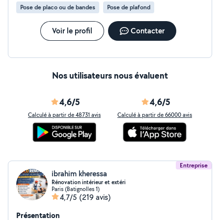
: thermique par l'intérieur et par l'extérieur (ITE),
Pose de placo ou de bandes
Pose de plafond
amélioration énergétique. Façades : ravalement
complet, nettoyage, traitement hydrofuge et
protection des murs. Plomberie et chauffage :
Voir le profil
Contacter
dépannage (fuites, WC, robinets, chauffe-eau) .
Électricité ...
Nos utilisateurs nous évaluent
4,6/5
4,6/5
Calculé à partir de 48731 avis
Calculé à partir de 66000 avis
Entreprise
ibrahim kheressa
Rénovation intérieur et extéri
Paris (Batignolles 1)
4,7/5
(219 avis)
Présentation