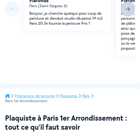
Plafonds
Plafonds
Paris (Saint-Fargeau 6)
Paris (Hopi
Bonjour, je cherche quelqun pour coup de
Bonjour, B
peinture et d'enduit studio d'à peine 19 m2
personne po
Paris 20 Je fournie la peinture Prix ?
de plâtre s
ainsi que s
pose des ba
ponçage. I
ou le week
proposition
Prestations de services
Plaquistes
Paris
Paris 1er Arrondissement
Plaquiste à Paris 1er Arrondissement :
tout ce qu’il faut savoir