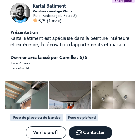
Entreprise
Kartal Batiment
Peinture carrelage Placo
Paris (Faubourg du Roule 3)
5/5
(1 avis)
Présentation
Kartal Bâtiment est spécialisé dans la peinture intérieure
et extérieure, la rénovation d'appartements et maisons,
la plâtrerie, les enduits, la pose de plaques de plâtre
ainsi que les revêtements muraux décoratifs (tasseaux,
Dernier avis laissé par Camille : 5/5
panneaux décoratifs) Nous réalisons un travail propre,
Il y a 9 jours
très réactif
soigné et dans les délais. Devis gratuit, intervention
rapide à Paris et en Île-de-France. Découvrez également
nos réalisations avant/après sur Instagram :
@kartalbatiment75
Pose de placo ou de bandes
Pose de plafond
Voir le profil
Contacter