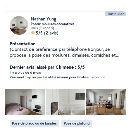
Particulier
Nathan Yung
Poseur moulures décoratives
Paris (Europe 5)
5/5
(2 avis)
Présentation
(Contact de préférence par téléphone Bonjour, Je
propose la pose des moulures, cimaises, corniches et
plinthes décoratives en toute matière (Bois, plâtre,
polymère, polystyrène... Je peux vous orienter dans le
Dernier avis laissé par Chimene : 5/5
choix du matériel, où vous en procurer ou carrément me
Il y a plus de 6 mois
Vraiment top n’a pas hésité à revenir pour finaliser le boulot
charger de toute la partie logistique... N'hésitez pas à
me contacter pour vous aiguiller même si vous ne savez
pas par où commencer. Les photos sur l'annonce sont
quelques unes de mes réalisations. Disponible sur toute
l'Ile-de-France et départements voisins. 06 sept4 deux9
18 38 Cordialement, Nathan #Cimaise #cadre bois
#panneau mural #moulures #décoration murale
#décoration d'intérieur #corniche #staff #plâtre
Pose de placo ou de bandes
Pose de plafond
Retrouvez moi sur LBC Nathan78. /profil/18c228d0-