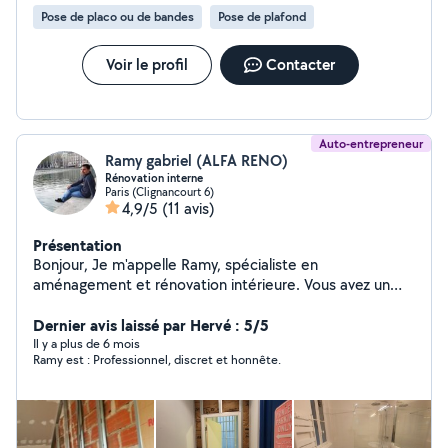
Pose de placo ou de bandes
Pose de plafond
Voir le profil
Contacter
Auto-entrepreneur
Ramy gabriel (ALFA RENO)
Rénovation interne
Paris (Clignancourt 6)
4,9/5
(11 avis)
Présentation
Bonjour, Je m'appelle Ramy, spécialiste en
aménagement et rénovation intérieure. Vous avez un
projet de rénovation, d'aménagement ou de décoration
? N'hésitez pas à me contacter. Je serai ravi de
Dernier avis laissé par Hervé : 5/5
répondre à toutes vos questions et de vous
Il y a plus de 6 mois
Ramy est : Professionnel, discret et honnête.
accompagner dans la réalisation de vos projets. Merci
pour votre confiance