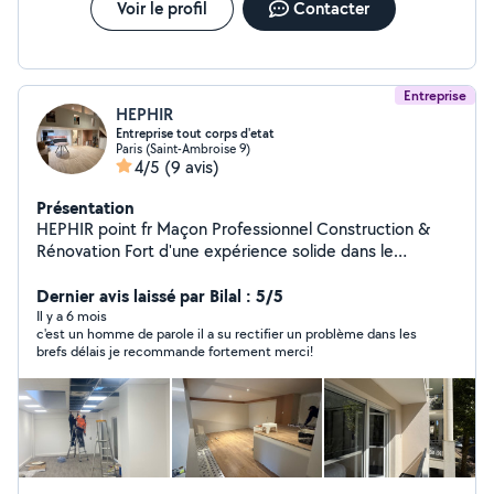
Voir le profil
Contacter
Entreprise
HEPHIR
Entreprise tout corps d'etat
Paris (Saint-Ambroise 9)
4/5
(9 avis)
Présentation
HEPHIR point fr Maçon Professionnel Construction &
Rénovation Fort d'une expérience solide dans le
domaine de la maçonnerie, je mets mon savoir-faire à
votre disposition pour tous vos travaux de construction,
Dernier avis laissé par Bilal : 5/5
de rénovation et d'aménagement extérieur. Que ce soit
Il y a 6 mois
c'est un homme de parole il a su rectifier un problème dans les
pour de petits travaux ou de grands projets, je vous
brefs délais je recommande fortement merci!
garantis un travail soigné, durable et conforme à vos
attentes. Prestations proposées : Construction de
murs, cloisons et fondations Pose de briques, parpaings
et pierres Réalisation de dalles, terrasses et escaliers en
béton Enduits, crépis et ravalement de façade Petits
travaux de maçonnerie et réparations diverses Pourquoi
me faire confiance ? Travail de qualité et finitions