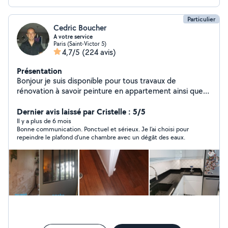
Particulier
Cedric Boucher
A votre service
Paris (Saint-Victor 5)
4,7/5
(224 avis)
Présentation
Bonjour je suis disponible pour tous travaux de
rénovation à savoir peinture en appartement ainsi que
revêtement de sol ou carrelage avec pas mal de petites
bricoles également. Remise en état de salle de bain ou
Dernier avis laissé par Cristelle : 5/5
cuisine. j'attend vos propositions avec grand plaisir
Il y a plus de 6 mois
Bonne communication. Ponctuel et sérieux. Je l’ai choisi pour
bonne journée à vous ;) n'hésitez pas a me contacter
repeindre le plafond d’une chambre avec un dégât des eaux.
téléphoniquement car il se peut que votre demande
soit hors de ma zone