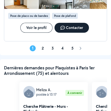
partenaires de confiance (électricité, plomberie,
carrelage) pour vous proposer une solution complète.
Travail soigné, finitions propres et respect des délais. -
Pose de placo ou de bandes
Pose de plafond
Devis gratuit et réponse rapide
Voir le profil
Contacter
1
2
3
4
5
Page
suivante
Dernières demandes pour Plaquistes à Paris 1er
Arrondissement (75) et alentours
Meliza A.
L
À convenir
postée à 13:17
p
Cherche Plâtrerie - Murs -
Cherche 