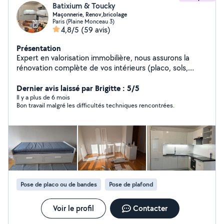
Batixium & Toucky
Maçonnerie, Renov,bricolage
Paris (Plaine Monceau 3)
4,8/5
(59 avis)
Présentation
Expert en valorisation immobilière, nous assurons la
rénovation complète de vos intérieurs (placo, sols,
cuisines sur mesure, douche, dressing, installations
multimédias) avec une précision d'artisan. J'offre
Dernier avis laissé par Brigitte : 5/5
également un service de conciergerie clé en main
Il y a plus de 6 mois
Bon travail malgré les difficultés techniques rencontrées.
incluant l'entretien rigoureux de vos biens Airbnb pour
garantir une expérience voyageur irréprochable.
Pose de placo ou de bandes
Pose de plafond
Voir le profil
Contacter