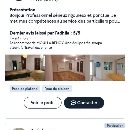
Présentation
Bonjour Professionnel sérieux rigoureux et ponctuel Je
met mes compétences au service des particuliers pour
la réalisation de vos petits projets et gros projets
Organisé et soigneur ,je veille à fournir un travail de
Dernier avis laissé par Fadhila : 5/5
qualité réaliste dans les délais convenus Disponible et
Il y a 4 mois
Je recommande MOULLA RENOV Une équipe très sympa
réactif je reste à votre disposition Cordialement
attentifs Travail excellente
MOULLA RÉNOV
Pose de plafond
Pose de cloison
Voir le profil
Contacter
Particulier