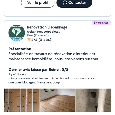
Voir le profil
Contacter
Entreprise
Renovation Depannage
Artisan tout corps d'état
Paris (Vivienne 1)
5/5
(5 avis)
Présentation
Spécialisée en travaux de rénovation d'intérieur et
maintenance immobilière, nous intervenons sur tout
type de chantier en Île-de-France : immeubles, bureaux,
commerces, copropriétés, maisons, bâtiments publics
Dernier avis laissé par Reine : 5/5
et logements collectifs. Nos domaines d'intervention :
Il y a 10 jours
très professionnel et trouve même des solutions quand il y a
Maçonnerie générale : construction, rénovation,
quelques blocages. Merci beaucoup
agrandissements, ouvertures de murs porteurs, dalles
en béton. Placo et cloisons : tous types de plaques
(standard, hydrofuge, acoustique, coupe-feu),
cloisonnement, doublage, coffrage, pose de faux
plafonds. Peinture : intérieure et extérieure, préparation
soignée des supports, finitions haut de gamme. Isolation