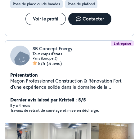
Pose de placo ou de bandes
Pose de plafond
soignées Respect des délais et du budget Conseils
personnalisés adaptés à votre projet Devis gratuit et
réponse rapide Zone d'intervention : La Région
Voir le profil
Contacter
Parisienne 92 et 78 Contactez-moi dès maintenant pour
un devis ou plus d'informations ! Votre projet entre de
bonnes mains
Entreprise
SB Concept Energy
Tout corps d'états
Paris (Europe 3)
5/5
(3 avis)
Présentation
Maçon Professionnel Construction & Rénovation Fort
d'une expérience solide dans le domaine de la
maçonnerie, je mets mon savoir-faire à votre disposition
pour tous vos travaux de construction, de rénovation et
Dernier avis laissé par Kristell : 5/5
d'aménagement extérieur. Que ce soit pour de petits
Il y a 4 mois
Travaux de retrait de carrelage et mise en décharge.
travaux ou de grands projets, je vous garantis un travail
soigné, durable et conforme à vos attentes. Prestations
proposées : Construction de murs, cloisons et
fondations Pose de briques, parpaings et pierres
Réalisation de dalles, terrasses et escaliers en béton