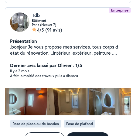
Entreprise
Tdb
Bâtiment
Paris (Necker 7)
4/5
(91 avis)
Présentation
.bonjour Je vous propose mes services. tous corps d
etat du rénovation. ..intérieur .extérieur .peinture .
carrelage. placo. maçonnerie .. Électricité plomberie
.ravalement .isolation .façade.
Dernier avis laissé par Olivier : 1/5
Il y a 3 mois
A fait la moitié des travaux puis a disparu
Pose de placo ou de bandes
Pose de plafond