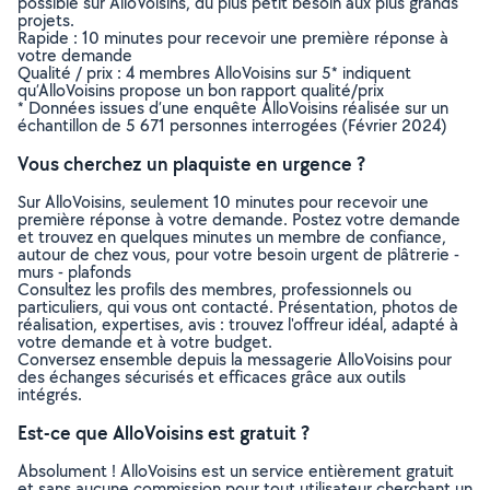
possible sur AlloVoisins, du plus petit besoin aux plus grands
projets.
Rapide : 10 minutes pour recevoir une première réponse à
votre demande
Qualité / prix : 4 membres AlloVoisins sur 5* indiquent
qu’AlloVoisins propose un bon rapport qualité/prix
* Données issues d’une enquête AlloVoisins réalisée sur un
échantillon de 5 671 personnes interrogées (Février 2024)
Vous cherchez un plaquiste en urgence ?
Sur AlloVoisins, seulement 10 minutes pour recevoir une
première réponse à votre demande. Postez votre demande
et trouvez en quelques minutes un membre de confiance,
autour de chez vous, pour votre besoin urgent de plâtrerie -
murs - plafonds
Consultez les profils des membres, professionnels ou
particuliers, qui vous ont contacté. Présentation, photos de
réalisation, expertises, avis : trouvez l'offreur idéal, adapté à
votre demande et à votre budget.
Conversez ensemble depuis la messagerie AlloVoisins pour
des échanges sécurisés et efficaces grâce aux outils
intégrés.
Est-ce que AlloVoisins est gratuit ?
Absolument ! AlloVoisins est un service entièrement gratuit
et sans aucune commission pour tout utilisateur cherchant un