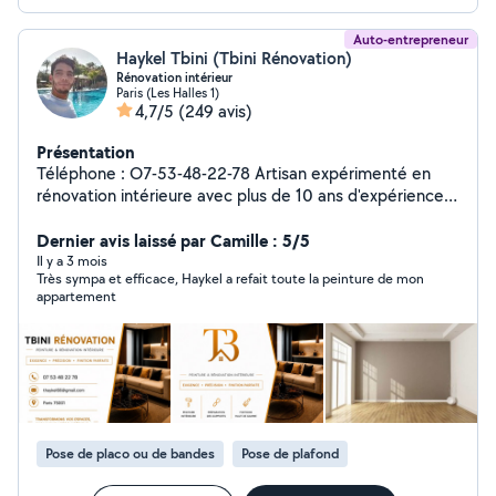
Auto-entrepreneur
Haykel Tbini (Tbini Rénovation)
Rénovation intérieur
Paris (Les Halles 1)
4,7/5
(249 avis)
Présentation
Téléphone : O7-53-48-22-78 Artisan expérimenté en
rénovation intérieure avec plus de 10 ans d'expérience,
je vous garantis un travail propre, soigné et à la hauteur
de vos attentes. Je vous accompagne dans tous vos
Dernier avis laissé par Camille : 5/5
projets de : peinture intérieure (finition soignée)
Il y a 3 mois
Très sympa et efficace, Haykel a refait toute la peinture de mon
préparation des supports (enduit, ponçage) pose de
appartement
placo, parquet et carrelage rénovation de salle de bain
Je travaille avec sérieux et précision, en respectant les
délais et en utilisant des matériaux de qualité, afin de
vous garantir un résultat durable. Votre satisfaction est
ma priorité. Des prix adaptés à votre budget. Devis et
déplacement gratuits. N'hésitez pas à me contacter
pour échanger sur votre projet.
Pose de placo ou de bandes
Pose de plafond