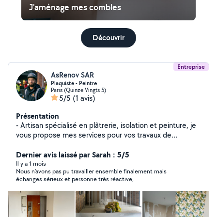
J'aménage mes combles
Découvrir
Entreprise
AsRenov SAR
Plaquiste - Peintre
Paris (Quinze Vingts 5)
5/5
(1 avis)
Présentation
- Artisan spécialisé en plâtrerie, isolation et peinture, je
vous propose mes services pour vos travaux de
rénovation intérieure en appartement ou maison.
Prestations : * Cloisons, doublages et faux plafonds en
Dernier avis laissé par Sarah : 5/5
placo * Pose tout type de porte (standard,à galandage,
Il y a 1 mois
Nous n’avons pas pu travailler ensemble finalement mais
coulissante) * Isolation thermique et phonique * Enduits,
échanges sérieux et personne très réactive,
bandes et préparation des murs * Peinture murs et
plafonds * Pose de toile de verre et papier peint * Pose
de parquet, PVC, plinthes et finitions Rénovation globale
: Je peux également coordonner vos travaux avec des