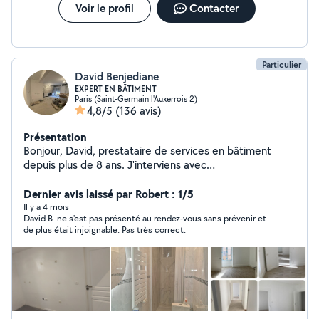
Voir le profil
Contacter
Particulier
David Benjediane
EXPERT EN BÂTIMENT
Paris (Saint-Germain l'Auxerrois 2)
4,8/5
(136 avis)
Présentation
Bonjour, David, prestataire de services en bâtiment
depuis plus de 8 ans. J'interviens avec
professionnalisme et rigueur pour tous vos travaux :
montage de cuisine et de meubles, peinture, soudure,
Dernier avis laissé par Robert : 1/5
carrelage, maçonnerie, ainsi que la pose, dépose,
Il y a 4 mois
David B. ne s'est pas présenté au rendez-vous sans prévenir et
ponçage, vitrification et réparation de parquet. Soucieux
de plus était injoignable. Pas très correct.
du détail et de la qualité, je m'engage à réaliser vos
projets avec sérieux, rapidité et soin. Contactez-moi
pour échanger sur vos besoins et obtenir un
accompagnement sur mesure.