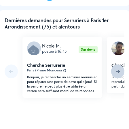
suivante
Dernières demandes pour Serruriers à Paris 1er
Arrondissement (75) et alentours
Nicole M.
L
Sur devis
postée à 16:45
p
Cherche Serrurerie
Cherche 
Paris (Plaine Monceau 2)
Paris (Quin
Bonjour, je recherche un serrurier menuisier
Bonjour, Je
pour réparer une porte de cave qui a joué. Si
reproduire
la serrure ne peut plus être utilisée un
partir du ba
verrou sera suffisant merci de vs réponses