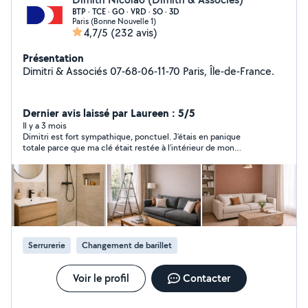
BTP · TCE · GO · VRD · SO · 3D
Paris (Bonne Nouvelle 1)
4,7/5
(232 avis)
Présentation
Dimitri & Associés 07-68-06-11-70 Paris, Île-de-France.
Dernier avis laissé par Laureen : 5/5
Il y a 3 mois
Dimitri est fort sympathique, ponctuel. J’étais en panique
totale parce que ma clé était restée à l’intérieur de mon
appartement. Il a su me rassurer et surtout a ouvert la porte. Je
recommande fortement
Serrurerie
Changement de barillet
Voir le profil
Contacter