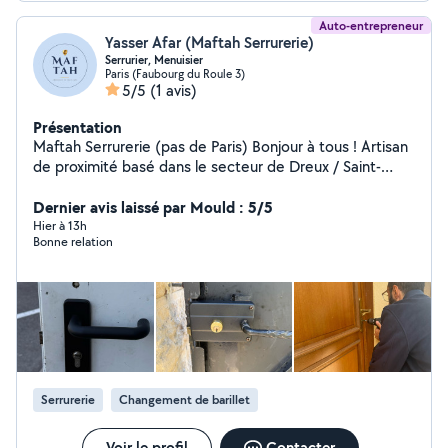
Auto-entrepreneur
Yasser Afar (Maftah Serrurerie)
Serrurier, Menuisier
Paris (Faubourg du Roule 3)
5/5
(1 avis)
Présentation
Maftah Serrurerie (pas de Paris) Bonjour à tous ! Artisan
de proximité basé dans le secteur de Dreux / Saint-
Rémy-sur-Avre, je mets mes compétences à votre
service pour entretenir, régler et réparer les ouvertures
Dernier avis laissé par Mould : 5/5
de votre maison ou appartement. Mon mot d'ordre :
Hier à 13h
Bonne relation
L'honnêteté. Je privilégie toujours la réparation et le
réglage plutôt que le remplacement complet pour
préserver votre budget. Équipé de matériel
professionnel, je garantis un travail propre et durable.
Mes domaines d'intervention (uniquement sur rendez-
vous en semaine) : Serrurerie : Remplacement de vos
verrous et barillets de porte, amélioration de la sécurité.
Fenêtres & Portes : Réglage des gonds pour les portes
Serrurerie
Changement de barillet
qui frottent au sol, remplacement de crémones
défectueuses sur fenêtres PVC/Bois. Volets roulants :
Réparation des mécanismes bloqués, changement de
Voir le profil
Contacter