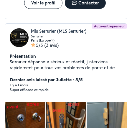
Voir le profil
Contacter
Auto-entrepreneur
Mls Serrurier (MLS Serrurier)
Serrurier
Paris (Europe 9)
5/5
(3 avis)
Présentation
Serrurier dépanneur sérieux et réactif, j'interviens
rapidement pour tous vos problèmes de porte et de
serrure. Disponible 7j/7, j'assure l'ouverture de porte, le
remplacement de serrures et la sécurisation de votre
Dernier avis laissé par Juliette : 5/5
logement. Travail soigné, tarifs transparents et devis
Il y a 1 mois
Super efficace et rapide
gratuit. Votre sécurité est ma priorité.