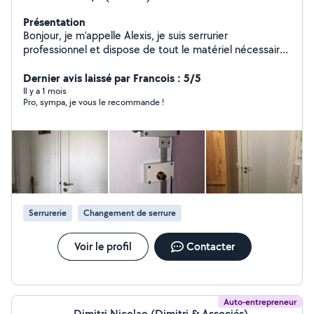
Présentation
Bonjour, je m'appelle Alexis, je suis serrurier
professionnel et dispose de tout le matériel nécessaire.
Je me déplace très rapidement sur Paris et ses
Dernier avis laissé par Francois : 5/5
alentours. Diplômé , je vous assure un travail soigné.
Il y a 1 mois
Pro, sympa, je vous le recommande !
Serrurerie
Changement de serrure
Voir le profil
Contacter
Auto-entrepreneur
Dimitri Nicolao (Dimitri & Associés)