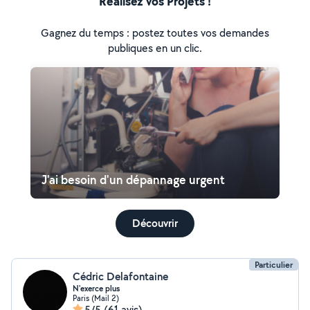
Réalisez vos Projets !
Gagnez du temps : postez toutes vos demandes
publiques en un clic.
J'ai besoin d'un dépannage urgent
Découvrir
Particulier
Cédric Delafontaine
N'exerce plus
Paris (Mail 2)
5/5
(61 avis)