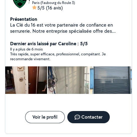
Paris (Faubourg du Roule 3)
5/5
(16 avis)
Présentation
La Clé du 16 est votre partenaire de confiance en
serrurerie. Notre entreprise spécialisée offre des
services de dépannage rapide, d'interventions en cas
d'urgence, et d'ouverture de porte. Nous assurons
Dernier avis laissé par Caroline : 5/5
également le changement de serrure avec des solutions
Il y a plus de 6 mois
Très rapide, super efficace, professionnel, compétant. Je
fiables. Profitez de notre expertise pour l'installation de
recommande vivement.
portes blindées et de serrures haute sécurité. Avec La
Clé du 16, votre sécurité est notre priorité absolue
Voir le profil
Contacter