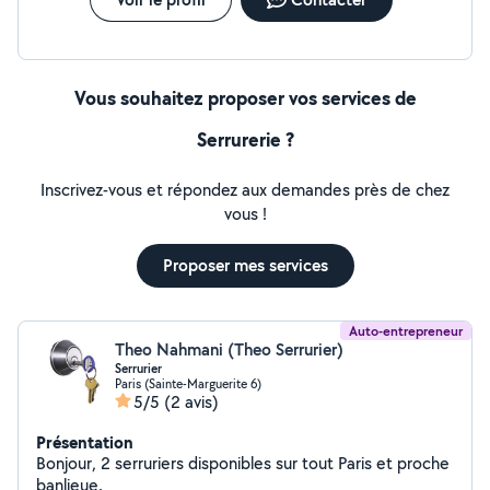
manivelles ou de sangles. Je me déplace dans un rayon
de 50 à 60 km max autour de chez moi. Tarifs clairs et
validés ensemble avant de commencer le chantier.
Vous souhaitez proposer vos services de
Serrurerie ?
Inscrivez-vous et répondez aux demandes près de chez
vous !
Proposer mes services
Auto-entrepreneur
Theo Nahmani (Theo Serrurier)
Serrurier
Paris (Sainte-Marguerite 6)
5/5
(2 avis)
Présentation
Bonjour, 2 serruriers disponibles sur tout Paris et proche
banlieue.