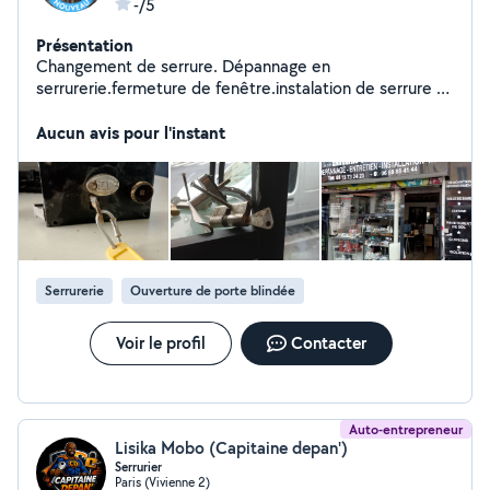
-/5
Présentation
Changement de serrure. Dépannage en
serrurerie.fermeture de fenêtre.instalation de serrure et
verrous de porte.pose général de serrure.ouverturr de
porte.
Aucun avis pour l'instant
Serrurerie
Ouverture de porte blindée
Voir le profil
Contacter
Auto-entrepreneur
Lisika Mobo (Capitaine depan')
Serrurier
Paris (Vivienne 2)