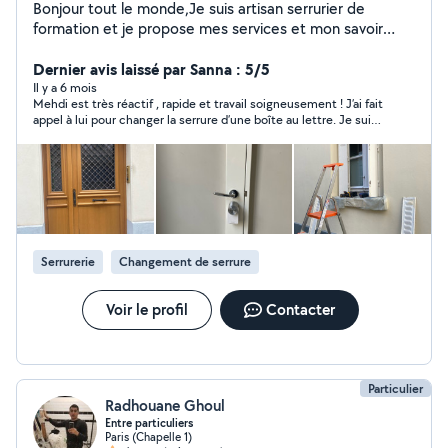
Bonjour tout le monde,Je suis artisan serrurier de
formation et je propose mes services et mon savoir
faire dans de multiples domaines. Je me suis Spécialisé
également dans l'installation de serrures connectées. A
Dernier avis laissé par Sanna : 5/5
bientôt :-)
Il y a 6 mois
Mehdi est très réactif , rapide et travail soigneusement ! J’ai fait
appel à lui pour changer la serrure d’une boîte au lettre. Je suis
très satisfaite je recommande !
Serrurerie
Changement de serrure
Voir le profil
Contacter
Particulier
Radhouane Ghoul
Entre particuliers
Paris (Chapelle 1)