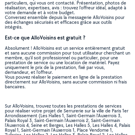
particuliers, qui vous ont contacté. Présentation, photos de
réalisation, expertises, avis : trouvez l'offreur idéal, adapté à
votre demande et à votre budget.
Conversez ensemble depuis la messagerie AlloVoisins pour
des échanges sécurisés et efficaces grâce aux outils
intégrés.
Est-ce que AlloVoisins est gratuit ?
Absolument ! AlloVoisins est un service entièrement gratuit
et sans aucune commission pour tout utilisateur cherchant un
membre, qu’il soit professionnel ou particulier, pour une
prestation de service ou une location de matériel. Payez
uniquement le prix de la prestation, fixé par vous,
demandeur, et l’offreur.
Vous pouvez réaliser le paiement en ligne de la prestation
directement sur AlloVoisins, sans aucune commission ni frais
bancaires.
Sur AlloVoisins, trouvez toutes les prestations de services
pour réaliser votre projet de Serrurerie sur la ville de Paris 1er
Arrondissement (Les Halles 1, Saint-Germain l'Auxerrois 3,
Palais Royal 3, Saint-Germain l'Auxerrois 2, Saint-Germain
l'Auxerrois 4, Seine et Berges, Les Halles 5, Les Halles 4, Palais
Royal 1, Saint-Germain l'Auxerrois 1, Place Vendome 1,
Tuileries, Les Halles 2, Les Halles 3, Palais Royal 2, Les Halles