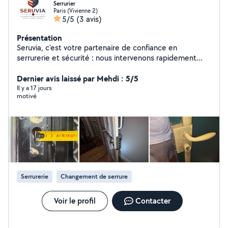
Serrurier
Paris (Vivienne 2)
5/5
(3 avis)
Présentation
Seruvia, c'est votre partenaire de confiance en
serrurerie et sécurité : nous intervenons rapidement
pour le dépannage, l'installation et la sécurisation de vos
accès, avec un service professionnel, transparent et
Dernier avis laissé par Mehdi : 5/5
orienté satisfaction client pour vous apporter sérénité
Il y a 17 jours
motivé
et protection au quotidien.
Serrurerie
Changement de serrure
Voir le profil
Contacter