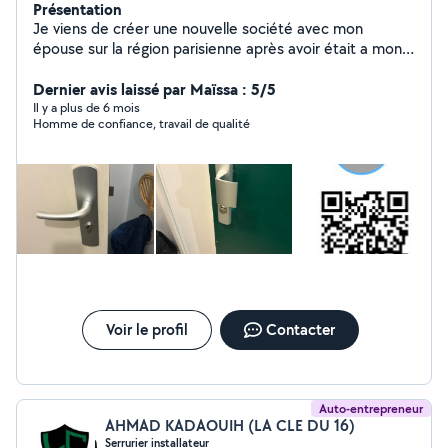
Présentation
Je viens de créer une nouvelle société avec mon
épouse sur la région parisienne après avoir était a mon
compte plus de 15 ans sur la Savoie , nous avons
décider de nous installer a paris pour ouvrir un
Dernier avis laissé par Maïssa : 5/5
commerce de reproduction de clés et de dépannages
Il y a plus de 6 mois
Homme de confiance, travail de qualité
Entreprise de serrurerie résidentiel et automobile,
intervention 7 jours sur 7. - Dépannage de volet roulant
et modernisation. - Ouverture de porte / mise en
sécurité après cambriolage / vitrerie Reproduction de
clés de voiture jusqu'à la perte totale (ouverture sans
dommage) Moyen de paiement CB - virement -
Espèces.
Voir le profil
Contacter
Auto-entrepreneur
AHMAD KADAOUIH (LA CLE DU 16)
Serrurier installateur