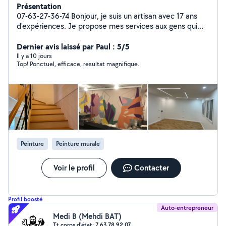
Présentation
07-63-27-36-74 Bonjour, je suis un artisan avec 17 ans
d'expériences. Je propose mes services aux gens qui
ont besoin d'aide pour des travaux de : -Peinture ,
papier peint, toile de verre, lino -Pose parquet , Ponçage
Dernier avis laissé par Paul : 5/5
et Vérification - Platerie( coffrage, murs, doublage ,
Il y a 10 jours
Top! Ponctuel, efficace, resultat magnifique.
isolation DPE..) - Carrelage , Rénovation complète SDB -
Plomberie( Wc , colonne de douche, receveur douche,
paroi de douche, robinet , Installation complète cuivre ,
multicouche, PER ) - Installation Électrique selon les
normes ( changement tableau, installation prises,
interrupteurs, radiateurs ) Votre satisfaction est ma
priorité. Devis gratuit
Peinture
Peinture murale
Voir le profil
Contacter
Profil boosté
Auto-entrepreneur
Medi B (Mehdi BAT)
Tt corps d'état: 7 63 78 92 07