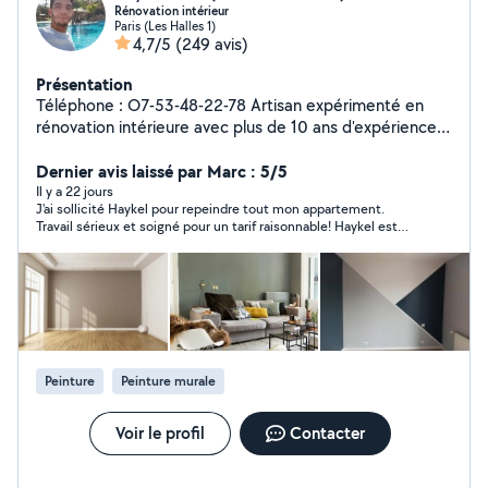
Rénovation intérieur
Paris (Les Halles 1)
4,7/5
(249 avis)
Présentation
Téléphone : O7-53-48-22-78 Artisan expérimenté en
rénovation intérieure avec plus de 10 ans d'expérience,
je vous garantis un travail propre, soigné et à la hauteur
de vos attentes. Je vous accompagne dans tous vos
Dernier avis laissé par Marc : 5/5
projets de : peinture intérieure (finition soignée)
Il y a 22 jours
J'ai sollicité Haykel pour repeindre tout mon appartement.
préparation des supports (enduit, ponçage) pose de
Travail sérieux et soigné pour un tarif raisonnable! Haykel est
placo, parquet et carrelage rénovation de salle de bain
réactif et respecte ses engagements en termes de délai ! Je
Je travaille avec sérieux et précision, en respectant les
referai appel à lui sans hésiter pour d'autres prestations !
délais et en utilisant des matériaux de qualité, afin de
vous garantir un résultat durable. Votre satisfaction est
ma priorité. Des prix adaptés à votre budget. Devis et
déplacement gratuits. N'hésitez pas à me contacter
pour échanger sur votre projet.
Peinture
Peinture murale
Voir le profil
Contacter