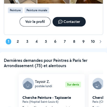
Peinture
Peinture murale
Voir le profil
Contacter
1
2
3
4
5
6
7
8
9
10
Pag
suiv
Dernières demandes pour Peintres à Paris 1er
Arrondissement (75) et alentours
Tayssir Z.
M
Sur devis
postée lundi
p
Cherche Peinture - Tapisserie
Cherche 
Paris (Hopital Saint-Louis 6)
Paris (Chap