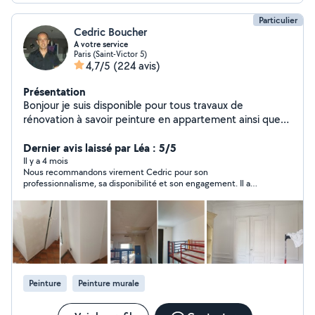
Particulier
Cedric Boucher
A votre service
Paris (Saint-Victor 5)
4,7/5
(224 avis)
Présentation
Bonjour je suis disponible pour tous travaux de
rénovation à savoir peinture en appartement ainsi que
revêtement de sol ou carrelage avec pas mal de petites
bricoles également. Remise en état de salle de bain ou
Dernier avis laissé par Léa : 5/5
cuisine. j'attend vos propositions avec grand plaisir
Il y a 4 mois
Nous recommandons virement Cedric pour son
bonne journée à vous ;) n'hésitez pas a me contacter
professionnalisme, sa disponibilité et son engagement. Il a
téléphoniquement car il se peut que votre demande
réalisé un travail rapide et soigné malgré l’état de départ de
soit hors de ma zone
notre chambre qui présentait du moisi.
Peinture
Peinture murale