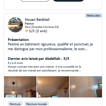
Particulier
Houari Benkilali
Peintre
Paris (Grandes Carrieres 24)
5/5
(2 avis)
Présentation
Peintre en bâtiment rigoureux, qualifié et ponctuel, je
me distingue par mon professionnalisme, le soin
apporté à chaque détail et ma capacité à fournir un
travail de haute qualité dans les délais.
Dernier avis laissé par Abdelilah : 5/5
Il y a 4 mois
Houari connait très bien son métier. il m'a conseillé et le
résultat de son travail est satisfaisant. je recommande
fortement.
Peinture
Peinture murale