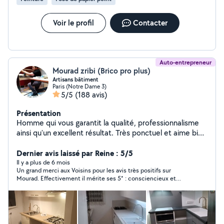
peint, isolation, montage de meubles, bricolage sur
mesure, pose de climatisation. Urgences & dépannages
rapides Disponible pour les interventions urgentes selon
Voir le profil
Contacter
disponibilité, avec réactivité et efficacité.
Auto-entrepreneur
Mourad zribi (Brico pro plus)
Artisans bâtiment
Paris (Notre Dame 3)
5/5
(188 avis)
Présentation
Homme qui vous garantit la qualité, professionnalisme
ainsi qu'un excellent résultat. Très ponctuel et aime bien
faire. Je m'engage pour un travail propre avec un prix
adorable. je mets à votre service 15 ans d'expérience
Dernier avis laissé par Reine : 5/5
dans le domaine du bâtiment électricité, montage de
Il y a plus de 6 mois
Un grand merci aux Voisins pour les avis très positifs sur
cuisine, pose parquet, plomberie, pinture..
Mourad. Effectivement il mérite ses 5* : consciencieux et
efficace en peinture, avec en sus la positivité et la bonne
humeur. Je le recommande sans hésiter. Merci Mourad pour le
travail accompli.