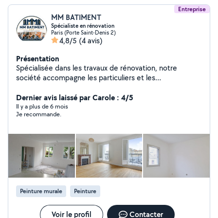
Entreprise
MM BATIMENT
Spécialiste en rénovation
Paris (Porte Saint-Denis 2)
4,8/5
(4 avis)
Présentation
Spécialisée dans les travaux de rénovation, notre
société accompagne les particuliers et les
professionnels pour la rénovation et l'aménagement de
maisons, appartements, bureaux et locaux
Dernier avis laissé par Carole : 4/5
commerciaux. Nous réalisons des prestations de qualité
Il y a plus de 6 mois
Je recommande.
dans le respect des délais et de votre budget.
Prestations : plomberie (installation, réparation,
sanitaires), électricité (installation, mise aux normes,
dépannage), pose de revêtements de sols (parquet,
PVC, stratifié, carrelage), peinture (préparation, enduits,
ponçage, murs, plafonds, boiseries), montage de
meubles (dressings, cuisines, meubles en kit) et petits
travaux de rénovation. Nos engagements : devis gratuit,
Peinture murale
Peinture
intervention rapide, travail soigné, conseils personnalisés
et satisfaction client. Zone d'intervention : Paris et Île-
de-France. Contactez-nous pour toute demande
Voir le profil
Contacter