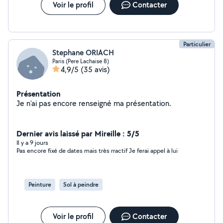
Avec vos coordonnées, votre demande et adresse.
Voir le profil
Contacter
Devis Gratuit N'hésitez pas à me consulter Secteur
d'intervention Paris
Particulier
Stephane ORIACH
Paris (Pere Lachaise 8)
4,9/5
(35 avis)
Présentation
Je n'ai pas encore renseigné ma présentation.
Dernier avis laissé par Mireille : 5/5
Il y a 9 jours
Pas encore fixé de dates mais très rractif Je ferai appel à lui
Peinture
Sol à peindre
Voir le profil
Contacter