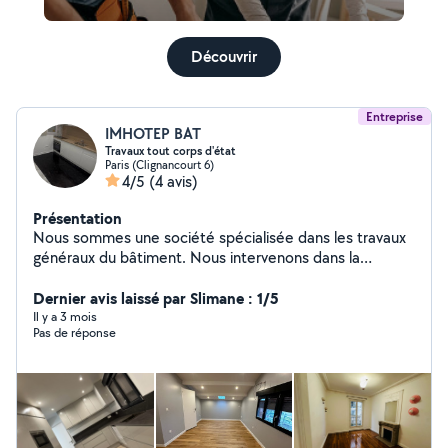
Découvrir
Entreprise
IMHOTEP BAT
Travaux tout corps d'état
Paris (Clignancourt 6)
4/5
(4 avis)
Présentation
Nous sommes une société spécialisée dans les travaux
généraux du bâtiment. Nous intervenons dans la
construction, la rénovation et l'aménagement intérieur
et extérieur. Notre équipe qualifiée garantit un travail
Dernier avis laissé par Slimane : 1/5
soigné, dans le respect des délais et des normes. Nous
Il y a 3 mois
Pas de réponse
accompagnons nos clients de l'étude du projet jusqu'à la
réalisation complète. Notre priorité est la qualité, la
satisfaction client et la fiabilité de nos prestations. Nous
proposons des solutions adaptées à tous types de
projets, pour particuliers et professionnels.