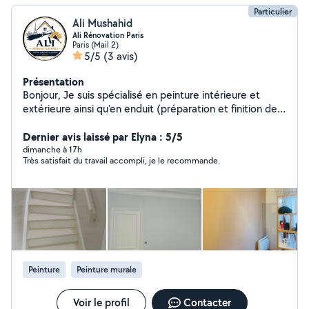
Particulier
Ali Mushahid
Ali Rénovation Paris
Paris (Mail 2)
5/5
(3 avis)
Présentation
Bonjour, Je suis spécialisé en peinture intérieure et
extérieure ainsi qu'en enduit (préparation et finition des
murs). Je réalise un travail propre, soigné et de qualité.
Sérieux, ponctuel et à l'écoute de mes clients, je
Dernier avis laissé par Elyna : 5/5
m'engage à respecter les délais et à assurer une finition
dimanche à 17h
Très satisfait du travail accompli, je le recommande.
impeccable. Intervention à Paris et en Île-de-France.
Devis gratuit. N'hésitez pas à me contacter pour votre
projet
Peinture
Peinture murale
Voir le profil
Contacter