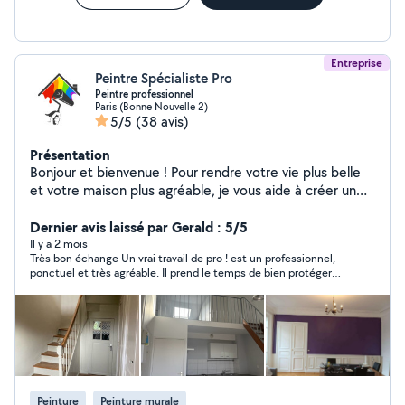
Entreprise
Peintre Spécialiste Pro
Peintre professionnel
Paris (Bonne Nouvelle 2)
5/5
(38 avis)
Présentation
Bonjour et bienvenue ! Pour rendre votre vie plus belle
et votre maison plus agréable, je vous aide à créer un
espace propre et confortable à vivre. Sous-traitant
Entreprise de peinture Artisan peintre professionnel
Dernier avis laissé par Gerald : 5/5
avec 11 ans d'expérience, spécialisé dans la rénovation
Il y a 2 mois
Très bon échange Un vrai travail de pro ! est un professionnel,
intérieure et extérieure. Travail soigné, respect des
ponctuel et très agréable. Il prend le temps de bien protéger
délais et finitions de haute qualité. Je vous garantis un
toute la pièce et après de bien tout nettoyer. Le boulot réalisé
travail soigné, impeccable et durable, réalisé avec détail
est au dessus de nos attentes ! Je recommande vivement !!
et avec du matériel professionnel complet, avec l'appui
Merci à vous !
de mon équipe. Mes engagements : Travail détaillé
Finitions de haute qualité Résultat élégant et
harmonieux Intervention rapide et professionnelle Devis
: Intervention sur rendez-vous, en fonction des travaux
Peinture
Peinture murale