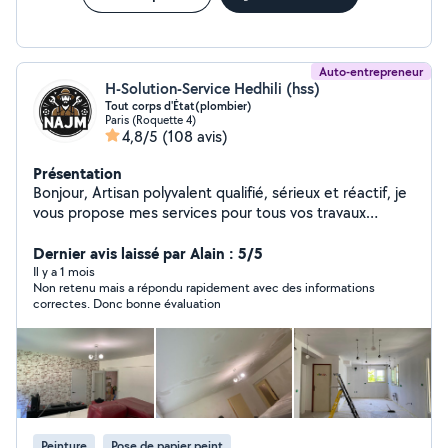
d'information ou de devis
Auto-entrepreneur
H-Solution-Service Hedhili (hss)
Tout corps d'État(plombier)
Paris (Roquette 4)
4,8/5
(108 avis)
Présentation
Bonjour, Artisan polyvalent qualifié, sérieux et réactif, je
vous propose mes services pour tous vos travaux
d'installation, rénovation, dépannage et urgences, avec
un haut niveau de qualité et de finition. Plomberie &
Dernier avis laissé par Alain : 5/5
installation sanitaire Installation, remplacement et
Il y a 1 mois
Non retenu mais a répondu rapidement avec des informations
dépannage de WC, éviers, lavabos, robinetterie, parois
correctes. Donc bonne évaluation
et receveurs de douche. Intervention rapide en cas de
fuite ou panne urgente. Installation électrique &
dépannage Petits travaux électriques, installations,
réparations, pannes et mises en sécurité. Maçonnerie,
carrelage & sols Petits travaux de maçonnerie, pose de
carrelage, lino, parquet et revêtements de sol.
Rénovation & aménagement intérieur Peinture, papier
Peinture
Pose de papier peint