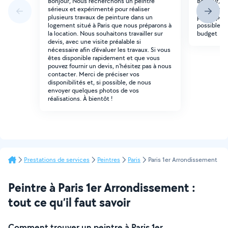
Bonjour, Nous recherchons un peintre
Bonjour, r
sérieux et expérimenté pour réaliser
mettre da
plusieurs travaux de peinture dans un
papier pein
logement situé à Paris que nous préparons à
possible ay
la location. Nous souhaitons travailler sur
budget
devis, avec une visite préalable si
nécessaire afin d'évaluer les travaux. Si vous
êtes disponible rapidement et que vous
pouvez fournir un devis, n'hésitez pas à nous
contacter. Merci de préciser vos
disponibilités et, si possible, de nous
envoyer quelques photos de vos
réalisations. À bientôt !
Prestations de services
Peintres
Paris
Paris 1er Arrondissement
Peintre à Paris 1er Arrondissement :
tout ce qu’il faut savoir
Comment trouver un peintre à Paris 1er