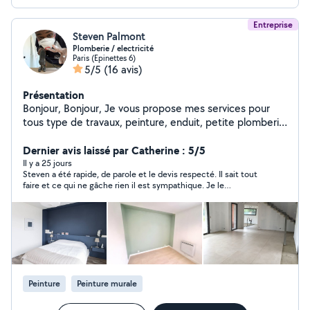
Entreprise
Steven Palmont
Plomberie / electricité
Paris (Epinettes 6)
5/5
(16 avis)
Présentation
Bonjour, Bonjour, Je vous propose mes services pour
tous type de travaux, peinture, enduit, petite plomberie
et électricté. Vous venez d'emmenager et souhaitez
mettre votre appartement à votre goût, vous souhaitez
Dernier avis laissé par Catherine : 5/5
rendre votre appartement je suis la pour vous. Tâches
Il y a 25 jours
Steven a été rapide, de parole et le devis respecté. Il sait tout
possible : -Réparation fuite, rebouchage de trous, -
faire et ce qui ne gâche rien il est sympathique. Je le
Changer vos joints d'étanchéité, - Changement de prise,
recommande
- Pose abat-jours, - Changement de prise, - Montage de
meuble IKEA - Changement mitigeur, pommeau de
douche, - Forfait nettoyage vitre. - Remplacement WC
ou mécanisme chasse d'eau. Si nécessaire une première
visite sera effectué avant l'intervention. Personne
sérieuse, discrète. Je réalise un travail soigné et je
Peinture
Peinture murale
propose des tarifs souvent en dessous du marché.
N'hésitez pas à me contacter par téléphone ou Sms