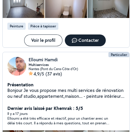
Peinture
Pièce à tapisser
Voir le profil
Contacter
Particulier
Elloumi Hamdi
Multiservices
Nantes (Pont du Cens-Côte d'Or)
4,9/5
(37 avis)
Présentation
Bonjour Je vous propose mes multi services de rénovation
ou neuf studio,appartement,maison... - peinture intèrieur
et extèrieur - pose revêtement muraux(papier peint avec
ou sans raccord , Toile de verre) - enduit général ,
Dernier avis laissé par Khemrak : 5/5
Ratissage - pose de placo - Pose de bandes, - Ponçage -
Il y a 17 jours
Elloumi a été très efficace et réactif, pour un chantier avec un
Peinture de portes , fenêtres , radiateurs avec pinceau
délai très court. Il a répondu à mes questions, tout en prenant
rouleau ou pistolet - peinture sur façade - revêtement de
le temps de m'expliquer en détail tout ce que je souhaitais
sol , - Pose de parquet , plinthe - ponçage et vernissage du