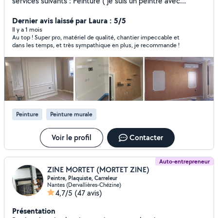
services suivants : Peinture ( je suis un peintre avec
plusieurs années d'expérience (+de 20 ans) La pose de
tapisserie Pose de toile de verre Pose papier paint et
Dernier avis laissé par Laura : 5/5
décolle papier paint Pose toile anti fissures, fibres avec ou
Il y a 1 mois
Au top ! Super pro, matériel de qualité, chantier impeccable et
sans motifs Enduit décoratif, tout type Enduit lissage
dans les temps, et très sympathique en plus, je recommande !
(ect..) Peinture sur toute surface, intérieure, extérieure
volets, grille, porte, façade PRIX TRÈS RESONABLE qui
s'adapte à vos moyens
Peinture
Peinture murale
Voir le profil
Contacter
Auto-entrepreneur
ZINE MORTET (MORTET ZINE)
Peintre, Plaquiste, Carreleur
Nantes (Dervallières-Chézine)
4,7/5
(47 avis)
Présentation