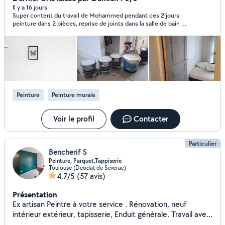
transport et livraison de meubles et matériel. Montage et
Il y a 16 jours
Super content du travail de Mohammed pendant ces 2 jours:
démontage de mobilier (cuisines, armoires, lits, tables).
peinture dans 2 pièces, reprise de joints dans la salle de bain et
Services de peinture et plomberie intérieure Avec des
de la manutention pour monter mon canapé dans l’escalier. Je
petits travaux _ Intervention rapide _Travail propre et
recommande !
soigné _Prix raisonnables Disponible rapidement. N'hésitez
pas à me contacter.
Peinture
Peinture murale
Voir le profil
Contacter
Particulier
Bencherif S
Peinture, Parquet,Tappiserie
Toulouse (Deodat de Severac)
4,7/5
(57 avis)
Présentation
Ex artisan Peintre à votre service . Rénovation, neuf
intérieur extérieur, tapisserie, Enduit générale. Travail avec
pistolet et rouleaux, pose parquet, pose placo plâtre,