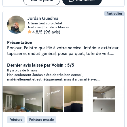
Particulier
Jordan Guedma
Artisan tout corp d’état
Toulouse (Coin de la Moure)
4,8/5
(96 avis)
Présentation
Bonjour, Peintre qualifié à votre service. Intérieur extérieur,
tapisserie, enduit général, pose parquet, toile de vert.
Travail avec rouleau, Peinture professionnelle : Unikalo,
tollens, seigneurie ect... Tarif défiant toute concurrence
Dernier avis laissé par Voisin : 5/5
pour un travail de qualité garantie. Je reste à votre entière
Il y a plus de 6 mois
Non seulement Jordan a été de très bon conseil,
disposition n'hésitez pas me contacter. Cordialement.
matériellement et esthétiquement, mais il a travaillé avec
rapidité et efficacité. Je le recommande vivement et referai
appel à lui
Peinture
Peinture murale