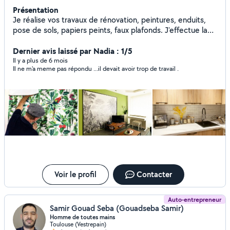
Présentation
Je réalise vos travaux de rénovation, peintures, enduits,
pose de sols, papiers peints, faux plafonds. J'effectue la
pose de vos cuisines, dressing, montage et fabrication de
meubles sur mesure ...
Dernier avis laissé par Nadia : 1/5
Il y a plus de 6 mois
Il ne m'a meme pas répondu ...il devait avoir trop de travail .
Voir le profil
Contacter
Auto-entrepreneur
Samir Gouad Seba (Gouadseba Samir)
Homme de toutes mains
Toulouse (Vestrepain)