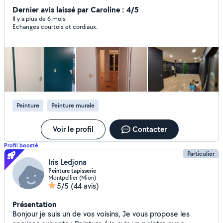
pause cuisine. peinture professionnelle type seigneurie,
Dernier avis laissé par Caroline : 4/5
unikalo, tollens etc..tarif très attractifs. Je reste joignable à
Il y a plus de 6 mois
Echanges courtois et cordiaux.
toute heure.
Peinture
Peinture murale
Voir le profil
Contacter
Profil boosté
Particulier
Iris Ledjona
Peinture tapisserie
Montpellier (Mion)
5/5
(44 avis)
Présentation
Bonjour je suis un de vos voisins, Je vous propose les