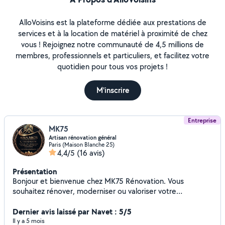
AlloVoisins est la plateforme dédiée aux prestations de
services et à la location de matériel à proximité de chez
vous ! Rejoignez notre communauté de 4,5 millions de
membres, professionnels et particuliers, et facilitez votre
quotidien pour tous vos projets !
M'inscrire
Entreprise
MK75
Artisan rénovation général
Paris (Maison Blanche 25)
4,4/5
(16 avis)
Présentation
Bonjour et bienvenue chez MK75 Rénovation. Vous
souhaitez rénover, moderniser ou valoriser votre
appartement, votre maison ou votre bureau ? Notre
équipe vous accompagne avec sérieux, expérience et
Dernier avis laissé par Navet : 5/5
professionnalisme afin de transformer vos espaces et
Il y a 5 mois