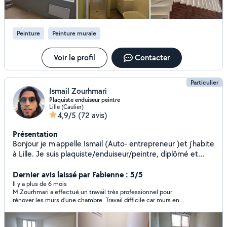
Peinture
Peinture murale
Voir le profil
Contacter
Particulier
Ismail Zourhmari
Plaquiste enduiseur peintre
Lille (Caulier)
4,9/5
(72 avis)
Présentation
Bonjour je m'appelle Ismail (Auto- entrepreneur )et j'habite
à Lille. Je suis plaquiste/enduiseur/peintre, diplômé et
expérimenté. Travail soigné. Je suis disponible pour tous
vos petits travaux :peinture parquet montage de meubles
Dernier avis laissé par Fabienne : 5/5
rénovation intérieure et ma spécialité les enduits et la
Il y a plus de 6 mois
M.Zourhmari a effectué un travail très professionnel pour
pose de placo. À très vite.
rénover les murs d'une chambre. Travail difficile car murs en
torchis. Le résultat est parfait. Il a pris soin de m'expliquer les
différentes étapes. De plus il est très sympathique et discret.
Je recommande chaudement.