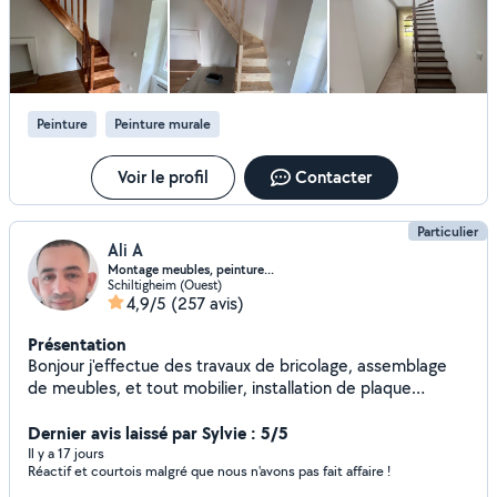
savoir Je ferais sûrement appel à lui encore avant la fin de
parquet et escalier - montage du meuble - pose de cuisine
l'année. Merci encore !
Travail sérieux et soigné, devis et déplacement gratuit,
connaissance des mesures de sécurité. Pour plus
d'informations n'hésiter pas a contacter. Zéro sept,
cinquante trois, quarante huit, soixante trois, trente neuf
Peinture
Peinture murale
Dispo tout les jours
Voir le profil
Contacter
Particulier
Ali A
Montage meubles, peinture...
Schiltigheim (Ouest)
4,9/5
(257 avis)
Présentation
Bonjour j'effectue des travaux de bricolage, assemblage
de meubles, et tout mobilier, installation de plaque
cuisson, évier, encastrement et raccordement. Pose de
tringles à rideaux, perçage tous murs, fixation éléments...
Dernier avis laissé par Sylvie : 5/5
Peinture, rafraîchissement, réparation de murs
Il y a 17 jours
Réactif et courtois malgré que nous n'avons pas fait affaire !
endommagés.