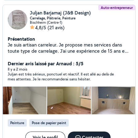
Auto-entrepreneur
Juljan Barjamaj (J&B Design)
Carrelage, Plâtrerie, Peinture
Bischheim (Centre-1)
4,8/5
(21 avis)
Présentation
Je suis artisan carreleur. Je propose mes services dans
toute type de carrelage. J'ai une expérience de 15 ans en
carrelage ,salle de bain, salon, faïence, pierre naturelle,
parquet, placo plâtre, joints bandes finitions, peinture.
Dernier avis laissé par Arnaud : 5/5
Il y a 2 mois
Juljan est très sérieux, ponctuel et réactif. Il est allé au delà de
mes attentes. Je le recommanderai sans hésiter.
Peinture
Pose de papier peint
Voir le profil
Contacter