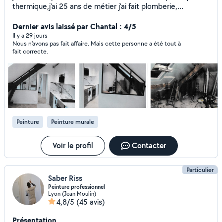
thermique,j'ai 25 ans de métier j'ai fait plomberie,
électricité, carrelage création de cuisine, de salle de
bain,peinture et faux plafonds je fais tout travaux
Dernier avis laissé par Chantal : 4/5
d'intérieur et ravalement mes travaux sont couvert par une
Il y a 29 jours
Nous n'avons pas fait affaire. Mais cette personne a été tout à
garantie décennale
fait correcte.
Peinture
Peinture murale
Voir le profil
Contacter
Particulier
Saber Riss
Peinture professionnel
Lyon (Jean Moulin)
4,8/5
(45 avis)
Présentation