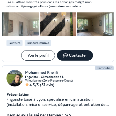
Pas eu affaire mais très polis dans les échanges malgré mon
réaliser vos projets dans les meilleures conditions. Zone
refus car déjà engagé ailleurs (m’a même souhaité la
d'intervention : Paris et toute l'Île-de-France. Devis gratuit
bienvenue). A l’air bienveillant !
et personnalisé. Contactez-nous dès aujourd'hui et
donnons ensemble une nouvelle vie à votre intérieur.
Peinture
Peinture murale
Voir le profil
Contacter
Particulier
Mohammed Khelifi
Frigoriste – Climatisation à L
Villeurbanne (Zola-Pressense-Ouest)
4,3/5
(51 avis)
Présentation
Frigoriste basé à Lyon, spécialisé en climatisation
(installation, mise en service, dépannage et entretien des
systèmes split et multi-split). J'interviens rapidement en
période de forte chaleur _Camion disponible pour
Dernier avis laissé par Damien : 5/5