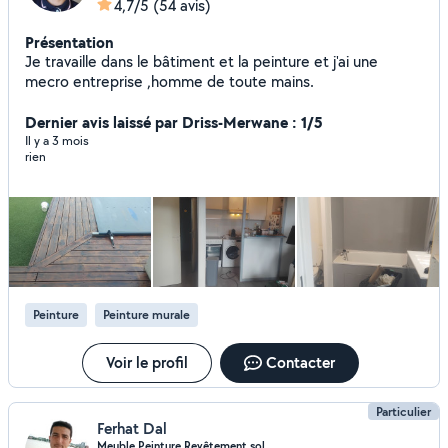
4,7/5
(54 avis)
Présentation
Je travaille dans le bâtiment et la peinture et j'ai une
mecro entreprise ,homme de toute mains.
Dernier avis laissé par Driss-Merwane : 1/5
Il y a 3 mois
rien
Peinture
Peinture murale
Voir le profil
Contacter
Particulier
Ferhat Dal
Meuble,Peinture,Revêtement sol