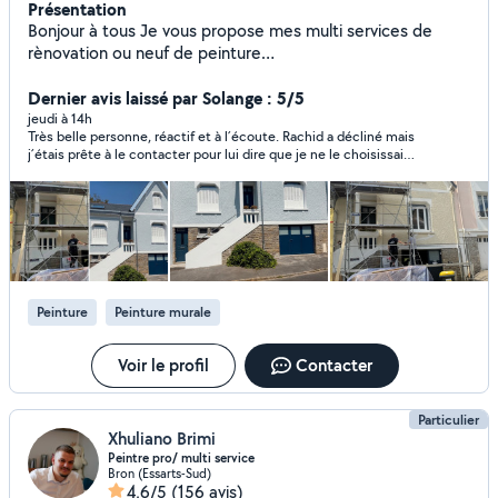
Présentation
Bonjour à tous Je vous propose mes multi services de
rènovation ou neuf de peinture
studio,appartement,maison... -peinture intèrieur et
extèrieur -pose revêtement muraux(papier,Toile de verre )
Dernier avis laissé par Solange : 5/5
-enduit ,Ratissage mur ,Rebouchage,Retouche,Ponçage
jeudi à 14h
Très belle personne, réactif et à l´écoute. Rachid a décliné mais
,Peindre les portes ,Les radiateurs avec pinceau rouleau ou
j´étais prête à le contacter pour lui dire que je ne le choisissais
pistolet ,Décoration mur , Pose de bandes, finitions
pas. Je suis sûre, toutefois, que cet un excellent professionnel
impeccables -peinture sur façade.Pose de parquet.Pose
et le recommande vivement. Merci pour votre gentillesse
de placo . zéro six cinq un quinze soixante-quinze zéro neuf
Rachid
Travail sérieux et soigné, prix intéressant, devis et
déplacement gratuit, connaissance des mesures de
sécurité. Travaux de ragréage sols et murs Application
d'enduits monocouches Maçonnerie générale (montage
Peinture
Peinture murale
de murs) Préparation et remise à niveau des
supports.montage les cuisine Pour plus d'informations
n'hésiter pas a contacter. Dispo tout les jours
Voir le profil
Contacter
Particulier
Xhuliano Brimi
Peintre pro/ multi service
Bron (Essarts-Sud)
4,6/5
(156 avis)