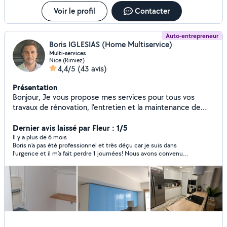
Voir le profil
Contacter
Auto-entrepreneur
Boris IGLESIAS (Home Multiservice)
Multi-services
Nice (Rimiez)
4,4/5
(43 avis)
Présentation
Bonjour, Je vous propose mes services pour tous vos
travaux de rénovation, l'entretien et la maintenance de
votre habitat, bricolage, réparation électroménager,
peintures, jardinage, nettoyage, debarras, etc.. Au plaisir
Dernier avis laissé par Fleur : 1/5
de pouvoir vous aider et de faire votre connaissance.
Il y a plus de 6 mois
Boris n’a pas été professionnel et très déçu car je suis dans
l’urgence et il m’a fait perdre 1 journées! Nous avons convenu
d’un rendez-vous pour voir mon appartement et me faire un
devis pour re faire la peinture il ne c’est jamais présenté au lieu
du rendez-vous et n’as pas pris la peine n’on plus d’appeler pour
prévenir de sont absence ! Nous l’avions appelé plusieurs fois
et rien ! Pas correct ! 1 étoiles pour l’évaluation sinon je ne
mettrai zéros !