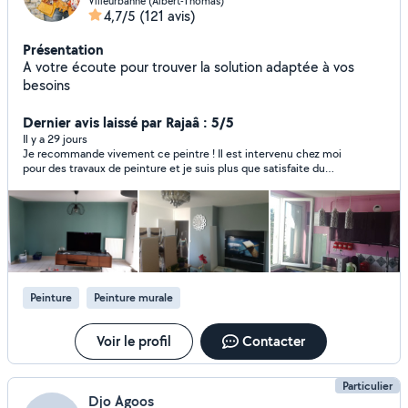
Villeurbanne (Albert-Thomas)
4,7/5
(121 avis)
Présentation
A votre écoute pour trouver la solution adaptée à vos
besoins
Dernier avis laissé par Rajaâ : 5/5
Il y a 29 jours
Je recommande vivement ce peintre ! Il est intervenu chez moi
pour des travaux de peinture et je suis plus que satisfaite du
résultat. Le travail a été réalisé avec beaucoup de soin et de
précision, les finitions sont impeccables. En plus d’être très
professionnel, il a été rapide tout en respectant les délais
annoncés. C’est très appréciable de tomber sur des personnes
comme ça. C’est une personne sérieuse, ponctuelle et à
l’écoute. Je n’hésiterai pas à refaire appel à lui et à le
recommander autour de moi les yeux fermés !
Peinture
Peinture murale
Voir le profil
Contacter
Particulier
Djo Agoos