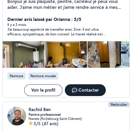
Bonjour je suis plaquiste, peintre, carreleur je peux vous
aider. J'aime mon métier et j'aime rendre service à mes
voisins. J'ai des années d'expériences professionnelles Je
travaille également avec plusieurs artisans (carreleur,
Dernier avis laissé par Orianna : 5/5
plaquiste, isolateur etc). Je propose mes services à petit
Il y a 3 mois
J’ai beaucoup apprécié de travailler avec Zine. Il est ultra
prix. Vous avez besoin d'aide pour quoique ce soit je suis là
efficace, sympathique, de bon conseil. Le travail réalisé est
pour vous. N'hésitez pas à m'appeler sur mon numéro qui
soigné Merci infiniment pour votre intervention
est le zéro sept cinquante trois soixante six vingt quatre
zéro quatre. Car l'application me permet pas de répondre
à toutes les demandes mais en appel téléphonique cela
marche.
Peinture
Peinture murale
Voir le profil
Contacter
Particulier
Rachid Ben
Peintre professionnel
Nantes (Richebourg-Saint-Clément)
5/5
(47 avis)