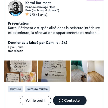
Kartal Batiment
Peinture carrelage Placo
Paris (Faubourg du Roule 3)
5/5
(1 avis)
Présentation
Kartal Bâtiment est spécialisé dans la peinture intérieure
et extérieure, la rénovation d'appartements et maisons,
la plâtrerie, les enduits, la pose de plaques de plâtre
ainsi que les revêtements muraux décoratifs (tasseaux,
Dernier avis laissé par Camille : 5/5
panneaux décoratifs) Nous réalisons un travail propre,
Il y a 8 jours
très réactif
soigné et dans les délais. Devis gratuit, intervention
rapide à Paris et en Île-de-France. Découvrez également
nos réalisations avant/après sur Instagram :
@kartalbatiment75
Peinture
Peinture murale
Voir le profil
Contacter