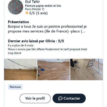
Gul Tahir
Peinture papier enduit et lino
Paris (Necker 7)
5/5
(5 avis)
Présentation
Bonjour a tous Je suis un peintre professionnel je
propose mes services (ille de France) -placo (
plafond,mur, création des cloisons ext) - pose parquet -
peinture intérieure - Enduit et ponçage N'hésitez pas de
Dernier avis laissé par Olivia : 5/5
vous me contacter a ce Devis gratuit Merci
Il y a plus de 6 mois
Nous n avons pas fait affaire finalement le tarif proposé était
trop élevé
Peinture
Voir le profil
Contacter