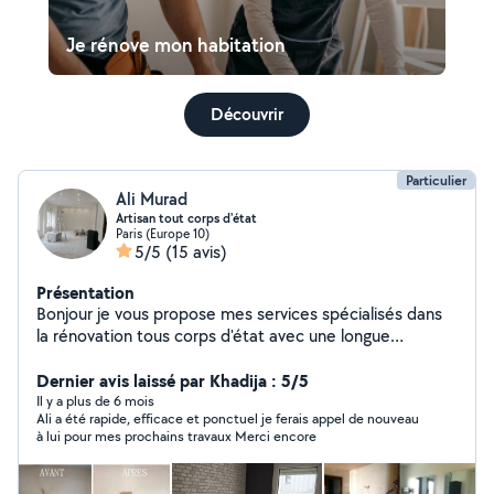
Je rénove mon habitation
Découvrir
Particulier
Ali Murad
Artisan tout corps d'état
Paris (Europe 10)
5/5
(15 avis)
Présentation
Bonjour je vous propose mes services spécialisés dans
la rénovation tous corps d'état avec une longue
expérience dans se domaine.Je pourrai tout au long des
travaux vous aider a réaliser votre projet tout en
Dernier avis laissé par Khadija : 5/5
respectant votre budget.N'hésitez pas à me contacter.
Il y a plus de 6 mois
Ali a été rapide, efficace et ponctuel je ferais appel de nouveau
Merci.
à lui pour mes prochains travaux Merci encore