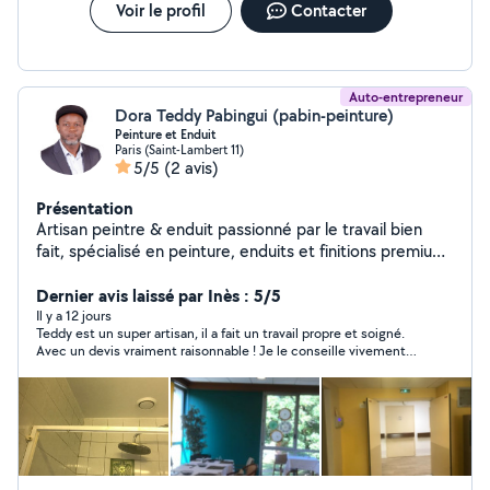
Voir le profil
Contacter
Auto-entrepreneur
Dora Teddy Pabingui (pabin-peinture)
Peinture et Enduit
Paris (Saint-Lambert 11)
5/5
(2 avis)
Présentation
Artisan peintre & enduit passionné par le travail bien
fait, spécialisé en peinture, enduits et finitions premium.
Sérieux, polyvalent et réactif, j'interviens sur Paris et
l'Essonne pour des chantiers propres et durables.
Dernier avis laissé par Inès : 5/5
Il y a 12 jours
Teddy est un super artisan, il a fait un travail propre et soigné.
Avec un devis vraiment raisonnable ! Je le conseille vivement. Il
m’a fait enduit, sous couche humidité et peinture. Je ferais
encore appel à lui !