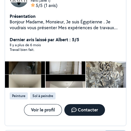
Paris (Javel 1)
5/5
(1 avis)
Présentation
Bonjour Madame, Monsieur, Je suis Égyptienne . Je
voudrais vous présenter Mes expériences de travaux
des [ PLAQUES , BANDES , PEINTURES , PONÇAGE
PARQUET , CARRELAGE ] avec la plus compétente .
Dernier avis laissé par Albert : 5/5
pour exécuter les travaux avec précision et respect des
Il y a plus de 6 mois
Travail bien fait.
délais, ainsi qu'avec les meilleurs prix. Travaillons
ensemble et vous décidez en fin. Merci beaucoup pour
votre bonne coopération ensemble. 24/24h : 7/7j
Rapide , Efficace , Qualité , Satisfactions Je suis toujours
à votre dispostions . Très cordialement
Peinture
Sol à peindre
Voir le profil
Contacter