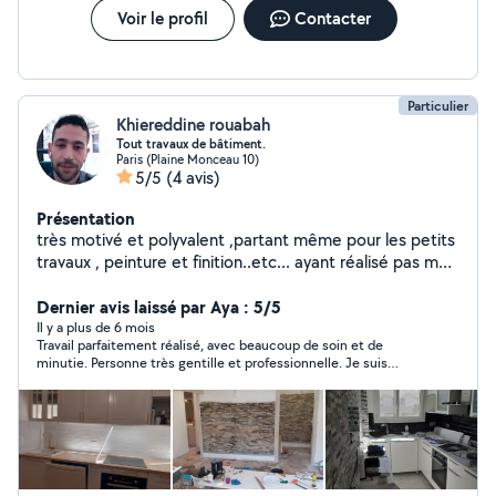
Voir le profil
Contacter
Particulier
Khiereddine rouabah
Tout travaux de bâtiment.
Paris (Plaine Monceau 10)
5/5
(4 avis)
Présentation
très motivé et polyvalent ,partant même pour les petits
travaux , peinture et finition..etc... ayant réalisé pas mal
de travaux de rénovation de bâtiments (carrelage,
enduits.... plomberie,montage meuble....etc),je vous
Dernier avis laissé par Aya : 5/5
propose mes services, disponible en semaine comme
Il y a plus de 6 mois
Travail parfaitement réalisé, avec beaucoup de soin et de
en week-end.merci.
minutie. Personne très gentille et professionnelle. Je suis
entièrement satisfaite et je recommande sans hésiter.