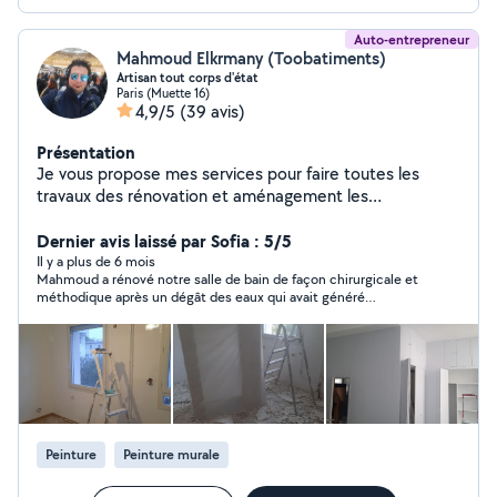
Auto-entrepreneur
Mahmoud Elkrmany (Toobatiments)
Artisan tout corps d'état
Paris (Muette 16)
4,9/5
(39 avis)
Présentation
Je vous propose mes services pour faire toutes les
travaux des rénovation et aménagement les
appartements, je peux vous aider aussi dans tout types
Dernier avis laissé par Sofia : 5/5
des décoration sérieux, honnête, professionnel.
Il y a plus de 6 mois
Mahmoud a rénové notre salle de bain de façon chirurgicale et
méthodique après un dégât des eaux qui avait généré
énormément de fissures et autres mauvaises surprises sous la
peinture. Son prix est raisonnable par rapport à ce qui se fait sur
le marché, il est adorable et a su se montrer très disponible,
réactif et utile à travers ses précieux conseils pour améliorer
notre salle de bain. Merci Mahmoud !
Peinture
Peinture murale