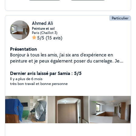
Particulier
Ahmed Ali
Peinture et sol
Paris (Chaillot 3)
5/5
(15 avis)
Présentation
Bonjour à tous les amis, j'ai six ans d'expérience en
peinture et je peux également poser du carrelage. Je
vous souhaite à tous la bienvenue sur mon compte.
N'hésitez pas à me contacter. Je vous rendrai tous
Dernier avis laissé par Samia : 5/5
heureux avec mon expérience. Mon travail sera garanti à
Il y a plus de 6 mois
très bon travail et bonne personne
100%.