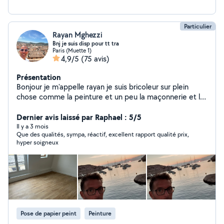
Particulier
Rayan Mghezzi
Bnj je suis disp pour tt tra
Paris (Muette 1)
4,9/5
(75 avis)
Présentation
Bonjour je m'appelle rayan je suis bricoleur sur plein
chose comme la peinture et un peu la maçonnerie et le
montage des meubles et d'autres bricoles je suis
disponible à tout moment merci de me contacter
Dernier avis laissé par Raphael : 5/5
Il y a 3 mois
Que des qualités, sympa, réactif, excellent rapport qualité prix,
hyper soigneux
Pose de papier peint
Peinture