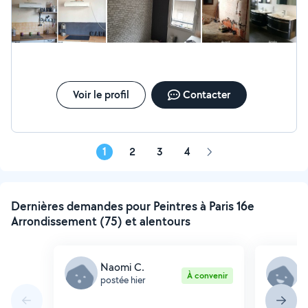
Voir le profil
Contacter
1
2
3
4
Page
suivante
Dernières demandes pour Peintres à Paris 16e
Arrondissement (75) et alentours
Naomi C.
E
À convenir
postée hier
p