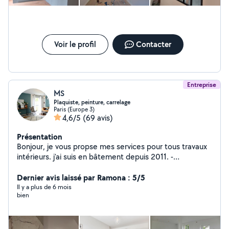
Voir le profil
Contacter
Entreprise
MS
Plaquiste, peinture, carrelage
Paris (Europe 3)
4,6/5
(69 avis)
Présentation
Bonjour, je vous propse mes services pour tous travaux
intérieurs. j'ai suis en bâtement depuis 2011. -
Rénovation d'appartements ou de maisons - Rénovation
salles de bain - Carrelage, peinture, parquet et des
Dernier avis laissé par Ramona : 5/5
petits travaux suivant vos besoins. Garanti d'un an. -
Il y a plus de 6 mois
bien
Démolition - Pose de parquet - Pose de placo doublage
- Cloisons, Faux-Plafonds, Isolation, - Rénovation
complet - Enduit, Peinture