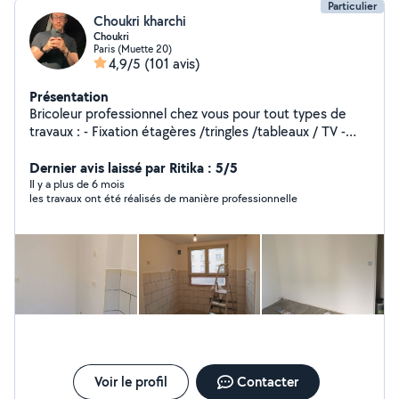
Particulier
Choukri kharchi
Choukri
Paris (Muette 20)
4,9/5
(101 avis)
Présentation
Bricoleur professionnel chez vous pour tout types de
travaux : - Fixation étagères /tringles /tableaux / TV -
Déplacement prises électriques /interrupteur. -
montage meubles en général. - peinture /enduit
Dernier avis laissé par Ritika : 5/5
Il y a plus de 6 mois
les travaux ont été réalisés de manière professionnelle
Voir le profil
Contacter