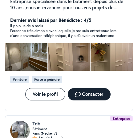
Entreprise spécialisée dans le bâtiment depuis plus de
10 ans ,nous intervenons pour tous vos projets de
construction, rénovation et aménagement. Grâce à
notre expertise et à notre équipe qualifiée, nous
Dernier avis laissé par Bénédicte : 4/5
garantissons des travaux de qualité, réalisés dans les
Il y a plus de 6 mois
Personne très aimable avec laquelle je me suis entretenue lors
délais et adaptés à vos besoins
d'une conversation téléphonique, il y a dû avoir un malentendu,
car m'ayant proposé un devis payant pour la prise en charge par
l'assurance,et n'ayant pas eu de réponse dans les jours suivants,
j'ai pensé que c'était une condition obligatoire. G&M Bâtiment
m'a ensuite adressé un devis mais hors budget.
Peinture
Porte à peindre
Voir le profil
Contacter
Entreprise
Tdb
Bâtiment
Paris (Necker 7)