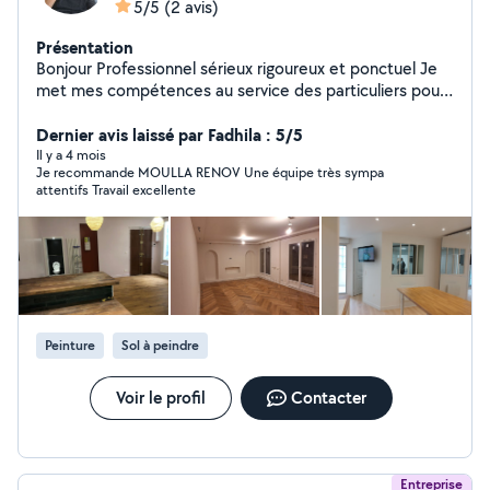
5/5
(2 avis)
Présentation
Bonjour Professionnel sérieux rigoureux et ponctuel Je
met mes compétences au service des particuliers pour
la réalisation de vos petits projets et gros projets
Organisé et soigneur ,je veille à fournir un travail de
Dernier avis laissé par Fadhila : 5/5
qualité réaliste dans les délais convenus Disponible et
Il y a 4 mois
Je recommande MOULLA RENOV Une équipe très sympa
réactif je reste à votre disposition Cordialement
attentifs Travail excellente
MOULLA RÉNOV
Peinture
Sol à peindre
Voir le profil
Contacter
Entreprise