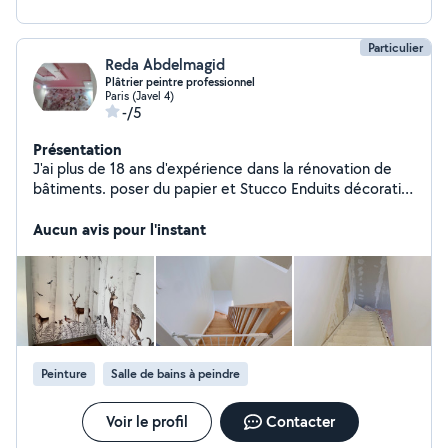
Particulier
Reda Abdelmagid
Plâtrier peintre professionnel
Paris (Javel 4)
-/5
Présentation
J'ai plus de 18 ans d'expérience dans la rénovation de
bâtiments. poser du papier et Stucco Enduits décoratifs
et Béton Ciré et tous les décors de peinture et pose
plâtre BA 13 et Bande à joints et Corniches Staff - Décor
Aucun avis pour l'instant
en staff & en plâtre. Notre objectif est d'offrir un
excellent service à nos voisins. À des prix raisonnables.
Bonne protection. Bonne propreté. Respect des délais.
Finitions d'excellente qualité.
Peinture
Salle de bains à peindre
Voir le profil
Contacter