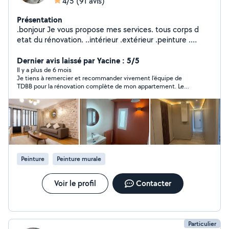
4/5
(91 avis)
Présentation
.bonjour Je vous propose mes services. tous corps d
etat du rénovation. ..intérieur .extérieur .peinture .
carrelage. placo. maçonnerie .. Électricité plomberie
.ravalement .isolation .façade.
Dernier avis laissé par Yacine : 5/5
Il y a plus de 6 mois
Je tiens à remercier et recommander vivement l’équipe de
TDBB pour la rénovation complète de mon appartement. Le
résultat est tout simplement bluffant : on est passé d’un
logement à rénover entièrement à un appartement neuf,
moderne et lumineux. ✅ Travail soigné et de qualité ✅ Respect
des délais ✅ Équipe professionnelle, à l’écoute et force de
proposition Les photos parlent d’elles-mêmes : avant… et après
! 📸👏 Encore merci à TDBB pour leur sérieux et leur savoir-
faire. Je suis ravi du résultat et je les recommande sans
hésitation à tous ceux qui veulent transformer leur intérieur.
Peinture
Peinture murale
Voir le profil
Contacter
Particulier