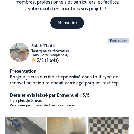
membres, professionnels et particuliers, et facilitez
votre quotidien pour tous vos projets !
M'inscrire
Particulier
Salah Thabti
Tout type de rénovation
Paris (Porte Dauphine 4)
5/5
(1 avis)
Présentation
Bonjour je suis qualifié et spécialisé dans tout type de
rénovation peinture enduit carrelage parquet tout type
de revêtement sol et mur Montage et démontage des
meubles ,pose cuisine ,sdb,douche Italienne..
Dernier avis laissé par Emmanuel : 5/5
Traitement d'humidité et de moisissures, isolation
Il y a plus de 6 mois
Personne gentille et de très bon conseil
intérieure et extérieure...travail seul ou en équipe travail
soigné client satisfait merci d'avance et à très bientôt
j'espère Cordialement Salah