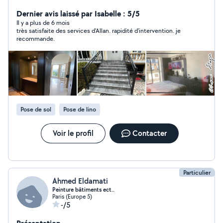
interrupteur / luminaire / pose de led Pose corniche
Démolition Maçonnerie Peinture / papier peint
Dernier avis laissé par Isabelle : 5/5
Menuiserie Carrelage Placo Terrassement bois
Il y a plus de 6 mois
très satisfaite des services d'Allan. rapidité d'intervention. je
Paysagiste Pose et création d'enseigne
recommande.
Pose de sol
Pose de lino
Voir le profil
Contacter
Particulier
Ahmed Eldamati
Peinture bâtiments ect..
Paris (Europe 5)
-/5