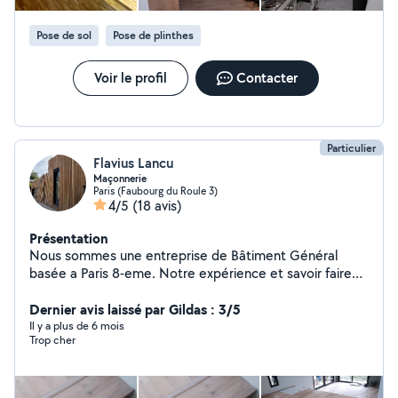
Intérieur Pourquoi me faire confiance ? 25+ ans de
métier : Une parfaite maîtrise des techniques
Pose de sol
Pose de plinthes
traditionnelles et modernes. À votre écoute : Un
accompagnement personnalisé pour trouver la solution
Voir le profil
Contacter
adaptée à vos besoins et à votre budget. Travail propre
& soigné : Une attention particulière portée aux finitions
et à la propreté du chantier. Devis gratuit & réactivité :
Une réponse rapide pour étudier votre projet
Particulier
Flavius Lancu
Maçonnerie
Paris (Faubourg du Roule 3)
4/5
(18 avis)
Présentation
Nous sommes une entreprise de Bâtiment Général
basée a Paris 8-eme. Notre expérience et savoir faire
est dans la Construction, Gros œuvre et Second œuvre,
en neuf ou rénovation, en fonction des vos besoins.
Dernier avis laissé par Gildas : 3/5
Notre devis c'est : "La satisfaction des nos clients c'est
Il y a plus de 6 mois
Trop cher
la plus importante chose dans nôtres affaires"