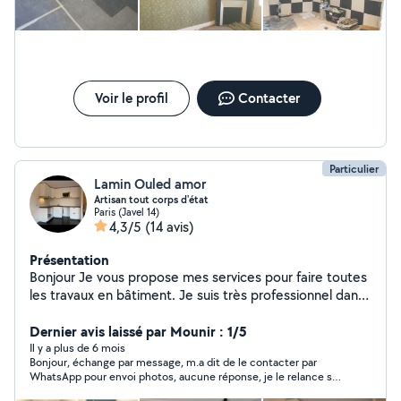
Voir le profil
Contacter
Particulier
Lamin Ouled amor
Artisan tout corps d'état
Paris (Javel 14)
4,3/5
(14 avis)
Présentation
Bonjour Je vous propose mes services pour faire toutes
les travaux en bâtiment. Je suis très professionnel dans
mon travail et j'ai une expérience de plus 10 ans.
Sérieux, honnête, propre.
Dernier avis laissé par Mounir : 1/5
Il y a plus de 6 mois
Bonjour, échange par message, m.a dit de le contacter par
WhatsApp pour envoi photos, aucune réponse, je le relance sur
allovoisin, rien plus aucune nouvelle, je n'évalue pas son savoir