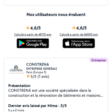
Nos utilisateurs nous évaluent
4,6/5
4,6/5
Calculé à partir de 48731 avis
Calculé à partir de 66000 avis
Entreprise
CONSTRENA
ENTREPRISE GÉNÉRALE
Paris (Europe 3)
5/5
(1 avis)
Présentation
CONSTRENA est une société spécialisée dans la
construction et la rénovation de bâtiments et maisons,
en tout corps d'état. Nous accompagnons particuliers,
professionnels et collectivités dans leurs projets, avec
Dernier avis laissé par Mima : 5/5
une approche clé en main : de la conception à la
Il y a 2 mois