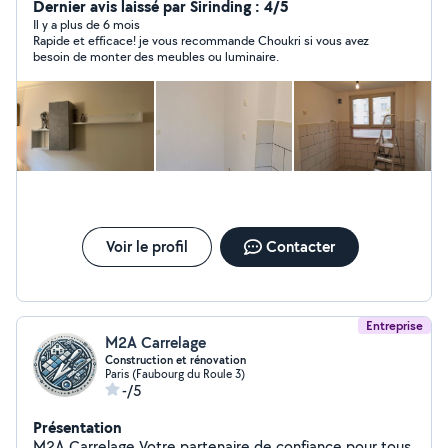
montage meubles en général. - peinture /enduit
Dernier avis laissé par Sirinding : 4/5
Il y a plus de 6 mois
Rapide et efficace! je vous recommande Choukri si vous avez
besoin de monter des meubles ou luminaire.
Voir le profil
Contacter
Entreprise
M2A Carrelage
Construction et rénovation
Paris (Faubourg du Roule 3)
-/5
Présentation
M2A Carrelage Votre partenaire de confiance pour tous