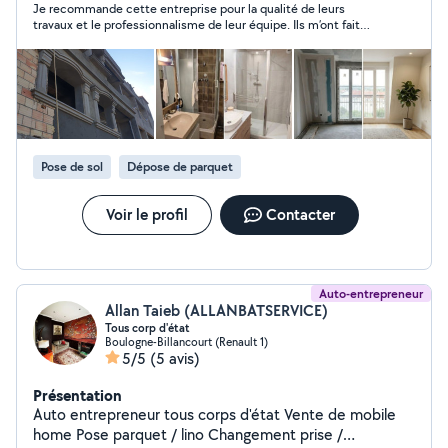
Je recommande cette entreprise pour la qualité de leurs
réalisation, en passant par le suivi de chantier. Notre
travaux et le professionnalisme de leur équipe. Ils m’ont fait
objectif : garantir la qualité, la sécurité et la satisfaction
une rénovation complète de mon appartement de la
totale de nos clients. Nos domaines d'intervention
démolition au finition en fournitures et pose. Je me suis
Construction neuve : maisons individuelles, extensions,
occupée de rien, j’ai juste récupéré mes clés à la date de
livraison. Concernant les prix ils sont très arrangeants.
bâtiments professionnels. Rénovation complète :
appartements, maisons, bureaux, commerces.
Aménagement intérieur & extérieur : cuisines, salles de
bain, terrasses, façades, isolation. Travaux tous corps
Pose de sol
Dépose de parquet
d'état : Maçonnerie Gros oeuvre Électricité Plomberie
Menuiserie Peinture & revêtements Toiture &
couverture Choisir CONSTRENA, c'est choisir un
Voir le profil
Contacter
partenaire fiable qui place la qualité, la transparence et
la proximité au cœur de chaque projet.
Auto-entrepreneur
Allan Taieb (ALLANBATSERVICE)
Tous corp d'état
Boulogne-Billancourt (Renault 1)
5/5
(5 avis)
Présentation
Auto entrepreneur tous corps d'état Vente de mobile
home Pose parquet / lino Changement prise /