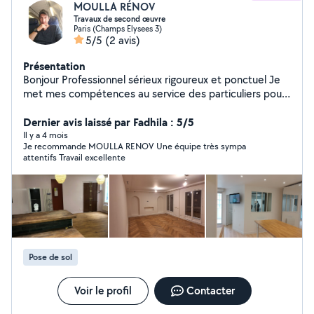
MOULLA RÉNOV
Travaux de second œuvre
Paris (Champs Elysees 3)
5/5
(2 avis)
Présentation
Bonjour Professionnel sérieux rigoureux et ponctuel Je
met mes compétences au service des particuliers pour
la réalisation de vos petits projets et gros projets
Organisé et soigneur ,je veille à fournir un travail de
Dernier avis laissé par Fadhila : 5/5
qualité réaliste dans les délais convenus Disponible et
Il y a 4 mois
Je recommande MOULLA RENOV Une équipe très sympa
réactif je reste à votre disposition Cordialement
attentifs Travail excellente
MOULLA RÉNOV
Pose de sol
Voir le profil
Contacter