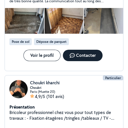
de très bonne qualité. La communication tout au long des
travaux m’a beaucoup mise en confiance. Je recommande
Mehdi les yeux fermés !
Pose de sol
Dépose de parquet
Voir le profil
Contacter
Particulier
Choukri kharchi
Choukri
Paris (Muette 20)
4,9/5
(101 avis)
Présentation
Bricoleur professionnel chez vous pour tout types de
travaux : - Fixation étagères /tringles /tableaux / TV -
Déplacement prises électriques /interrupteur. -