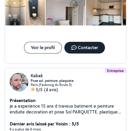
faire, mais le rapport professionnel a client qui s'est éteint.
Voir le profil
Contacter
Entreprise
Kabak
Pose sol .peinture .plaquiste.
Paris (Faubourg du Roule 5)
5/5
(4 avis)
Présentation
je a experience 15 ans d traveux batiment e peinture
enduite decoration et pose Sol PARQUETTE. plastique
vinyl dalle et pose moquette.plaquiste
Dernier avis laissé par Voisin : 5/5
Il y a plus de 6 mois