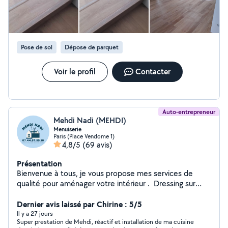
Pose de sol
Dépose de parquet
Voir le profil
Contacter
Auto-entrepreneur
Mehdi Nadi (MEHDI)
Menuiserie
Paris (Place Vendome 1)
4,8/5
(69 avis)
Présentation
Bienvenue à tous, je vous propose mes services de
qualité pour aménager votre intérieur . Dressing sur
mesure, installation de cuisine, montage de meubles en
kit, rénovation de sol, peinture, etc Mehdi NADI A
Dernier avis laissé par Chirine : 5/5
bientôt.
Il y a 27 jours
Super prestation de Mehdi, réactif et installation de ma cuisine