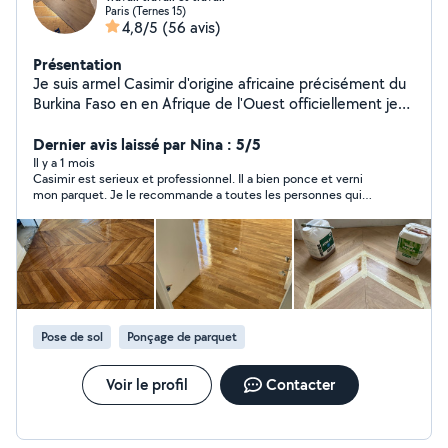
Paris (Ternes 15)
4,8/5
(56 avis)
Présentation
Je suis armel Casimir d'origine africaine précisément du
Burkina Faso en en Afrique de l'Ouest officiellement je
suis chef d'équipe sur mon site agent de ménage à
Samsig je pose les anciens parquet massif je ponce l'es
Dernier avis laissé par Nina : 5/5
parquet j'ai déjà tous mes outils de travail n'hésitez à me
Il y a 1 mois
Casimir est serieux et professionnel. Il a bien ponce et verni
contacter
mon parquet. Je le recommande a toutes les personnes qui
recherchent a sublimer leur parquet.
Pose de sol
Ponçage de parquet
Voir le profil
Contacter