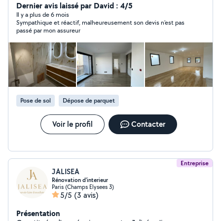
notre expertise et à notre équipe qualifiée, nous
Dernier avis laissé par David : 4/5
garantissons des travaux de qualité, réalisés dans les
Il y a plus de 6 mois
Sympathique et réactif, malheureusement son devis n'est pas
délais et adaptés à vos besoins
passé par mon assureur
Pose de sol
Dépose de parquet
Voir le profil
Contacter
Entreprise
JALISEA
Rénovation d'interieur
Paris (Champs Elysees 3)
5/5
(3 avis)
Présentation