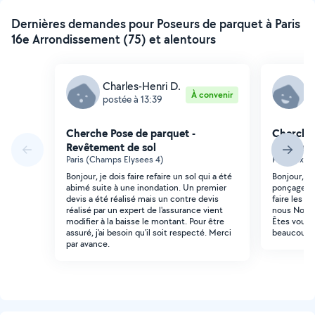
Dernières demandes pour Poseurs de parquet à Paris
16e Arrondissement (75) et alentours
Charles-Henri D.
E
À convenir
postée à 13:39
p
Cherche Pose de parquet -
Cherche 
Revêtement de sol
Revêteme
Paris (Champs Elysees 4)
Puteaux (S
Bonjour, je dois faire refaire un sol qui a été
Bonjour, J
abimé suite à une inondation. Un premier
ponçage de
devis a été réalisé mais un contre devis
faire les a
réalisé par un expert de l'assurance vient
nous Nous 
modifier à la baisse le montant. Pour être
Êtes vous 
assuré, j'ai besoin qu'il soit respecté. Merci
beaucoup
par avance.