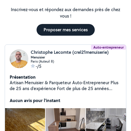
Inscrivez-vous et répondez aux demandes près de chez
vous !
Proposer mes services
Auto-entrepreneur
Christophe Lecomte (crel21menuiserie)
Menuisier
Paris (Auteuil 8)
-/5
Présentation
Artisan Menuisier & Parqueteur Auto-Entrepreneur Plus
de 25 ans d'expérience Fort de plus de 25 années
d'expérience dans le travail du bois et l'aménagement
intérieur, je mets mon savoir-faire, ma rigueur et mon
Aucun avis pour l'instant
écoute attentive au service de tous vos projets. Que ce
soit pour sublimer vos sols ou installer vos
aménagements intérieurs, je m'engage à vous fournir un
travail soigné, durable et réalisé dans les règles de l'art
Pose & Rénovation de Parquets Cuisines & Agencement