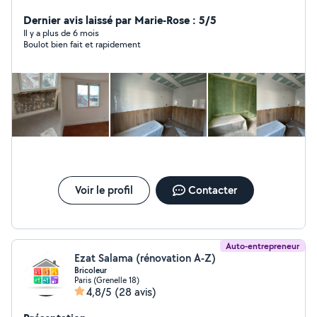
Rénovation d'appartements ou de maisons - Rénovation
salles de bain - Carrelage, peinture, parquet et des
Dernier avis laissé par Marie-Rose : 5/5
petits travaux suivant vos besoins. Garanti d'un an. -
Il y a plus de 6 mois
Boulot bien fait et rapidement
Démolition - Pose de parquet - Pose de placo doublage
- Cloisons, Faux-Plafonds, Isolation, - Rénovation
complet - Enduit, Peinture
Voir le profil
Contacter
Auto-entrepreneur
Ezat Salama (rénovation A-Z)
Bricoleur
Paris (Grenelle 18)
4,8/5
(28 avis)