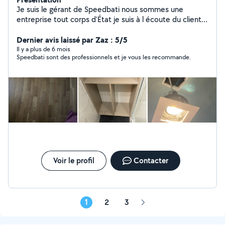
Je suis le gérant de Speedbati nous sommes une
entreprise tout corps d'État je suis à l écoute du client
et J ai une équipe avec une expérience professionnelle
plus de 20 ans de métier minimum et je pus invité à voir
Dernier avis laissé par Zaz : 5/5
ma fiche Google et vous comprendrez mieux les avis
Il y a plus de 6 mois
Speedbati sont des professionnels et je vous les recommande.
client en parle le mieux
Voir le profil
Contacter
1
2
3
Page
suivante