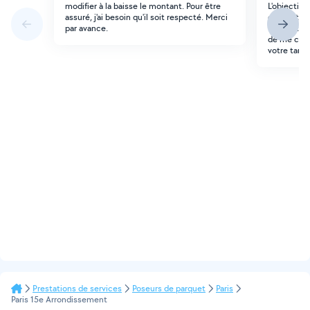
modifier à la baisse le montant. Pour être
L'objectif 
assuré, j'ai besoin qu'il soit respecté. Merci
existant si
par avance.
vérificatio
de me cont
votre tarif.
Prestations de services
Poseurs de parquet
Paris
Paris 15e Arrondissement