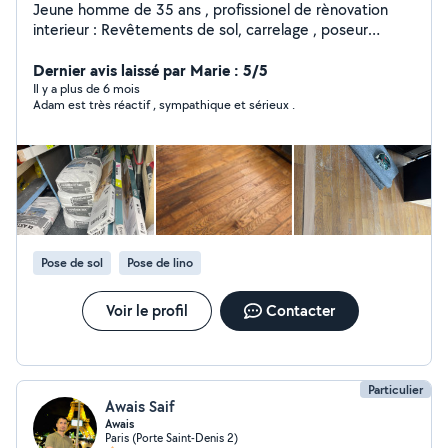
Jeune homme de 35 ans , profissionel de rènovation
interieur : Revêtements de sol, carrelage , poseur
parquet, lino, moquette , Peinture, enduit, papier, peint
et toile de verre Montage meubles : cuisine, salle de
Dernier avis laissé par Marie : 5/5
bain ,dressing Plomberie .. Je vous propose mes
Il y a plus de 6 mois
Adam est très réactif , sympathique et sérieux .
services, nhesitez pas de me contacter je suis
disponible à l'heure merci à bientôt
Pose de sol
Pose de lino
Voir le profil
Contacter
Particulier
Awais Saif
Awais
Paris (Porte Saint-Denis 2)