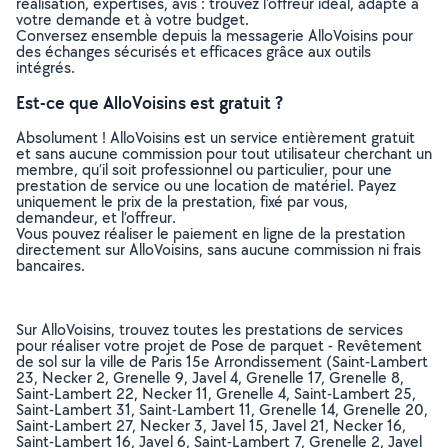
réalisation, expertises, avis : trouvez l'offreur idéal, adapté à
votre demande et à votre budget.
Conversez ensemble depuis la messagerie AlloVoisins pour
des échanges sécurisés et efficaces grâce aux outils
intégrés.
Est-ce que AlloVoisins est gratuit ?
Absolument ! AlloVoisins est un service entièrement gratuit
et sans aucune commission pour tout utilisateur cherchant un
membre, qu’il soit professionnel ou particulier, pour une
prestation de service ou une location de matériel. Payez
uniquement le prix de la prestation, fixé par vous,
demandeur, et l’offreur.
Vous pouvez réaliser le paiement en ligne de la prestation
directement sur AlloVoisins, sans aucune commission ni frais
bancaires.
Sur AlloVoisins, trouvez toutes les prestations de services
pour réaliser votre projet de Pose de parquet - Revêtement
de sol sur la ville de Paris 15e Arrondissement (Saint-Lambert
23, Necker 2, Grenelle 9, Javel 4, Grenelle 17, Grenelle 8,
Saint-Lambert 22, Necker 11, Grenelle 4, Saint-Lambert 25,
Saint-Lambert 31, Saint-Lambert 11, Grenelle 14, Grenelle 20,
Saint-Lambert 27, Necker 3, Javel 15, Javel 21, Necker 16,
Saint-Lambert 16, Javel 6, Saint-Lambert 7, Grenelle 2, Javel