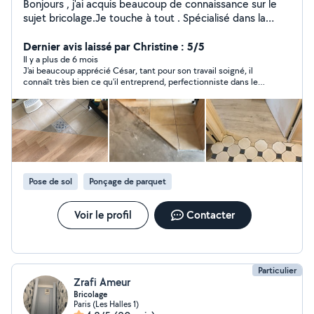
Bonjours , j'ai acquis beaucoup de connaissance sur le
sujet bricolage.Je touche à tout . Spécialisé dans la
peinture, menuiserie, pose de parquet, cuisine. J ai tout
les outils à porter de main. Je suis consciencieux, propre
Dernier avis laissé par Christine : 5/5
et rapide. Je me déplace à mes frais pour vous faire un
Il y a plus de 6 mois
J'ai beaucoup apprécié César, tant pour son travail soigné, il
devis juste. À votre disposition. Je parle espagnol et
connaît très bien ce qu'il entreprend, perfectionniste dans le
anglais
détail,que pour sa gentillesse, sa courtoisie, son respect des
horaires, courageux Je le recommande et je continuerais à faire
appel à lui pour d'autres travaux avec toute ma confiance Je le
recommande sans hésitation Christine
Pose de sol
Ponçage de parquet
Voir le profil
Contacter
Particulier
Zrafi Ameur
Bricolage
Paris (Les Halles 1)