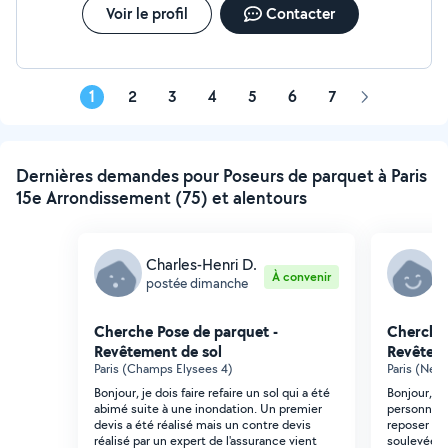
de prises, interrupteurs et radiateurs. Je reste à votre
Voir le profil
Contacter
écoute pour vous accompagner dans vous projets avec
professionnalisme. Devis et déplacement gratuit
1
2
3
4
5
6
7
Page
suivante
Dernières demandes pour Poseurs de parquet à Paris
15e Arrondissement (75) et alentours
Charles-Henri D.
C
À convenir
postée dimanche
p
Cherche Pose de parquet -
Cherche 
Revêtement de sol
Revêteme
Paris (Champs Elysees 4)
Paris (Neck
Bonjour, je dois faire refaire un sol qui a été
Bonjour, B
abimé suite à une inondation. Un premier
personne e
devis a été réalisé mais un contre devis
reposer de
réalisé par un expert de l'assurance vient
soulevées à