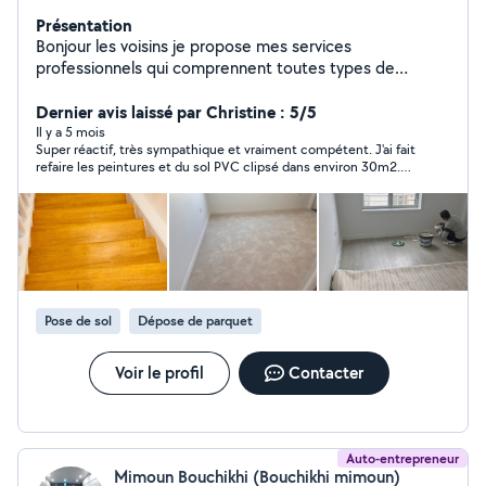
Présentation
Bonjour les voisins je propose mes services
professionnels qui comprennent toutes types de
renovation intérieur du batiment avec 13 ans de
experience rest a votre disposition merci
Dernier avis laissé par Christine : 5/5
Il y a 5 mois
Super réactif, très sympathique et vraiment compétent. J'ai fait
refaire les peintures et du sol PVC clipsé dans environ 30m2.
Je suis ravie du résultat. Les travaux ont été faits rapidement et
avec soin, le tout pour un prix très compétitif. Je recommande
sans réserve. Merci Hasib
Pose de sol
Dépose de parquet
Voir le profil
Contacter
Auto-entrepreneur
Mimoun Bouchikhi (Bouchikhi mimoun)