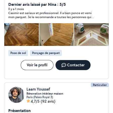
Samsig je pose les anciens parquet massif je ponce l'es
Dernier avis laissé par Nina : 5/5
parquet j'ai déjà tous mes outils de travail n'hésitez à me
Il y a 1 mois
Casimir est serieux et professionnel. Il a bien ponce et verni
contacter
mon parquet. Je le recommande a toutes les personnes qui
recherchent a sublimer leur parquet.
Pose de sol
Ponçage de parquet
Voir le profil
Contacter
Particulier
Laam Youssef
Rénovation intérieur maison
Paris (Palais Royal 3)
4,7/5
(92 avis)
Présentation