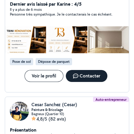
de vos attentes. Je vous accompagne dans tous vos
Dernier avis laissé par Karine : 4/5
projets de : peinture intérieure (finition soignée)
Il y a plus de 6 mois
Personne très sympathique. Je le contacterais le cas échéant.
préparation des supports (enduit, ponçage) pose de
placo, parquet et carrelage rénovation de salle de bain
Je travaille avec sérieux et précision, en respectant les
délais et en utilisant des matériaux de qualité, afin de
vous garantir un résultat durable. Votre satisfaction est
ma priorité. Des prix adaptés à votre budget. Devis et
déplacement gratuits. N'hésitez pas à me contacter
pour échanger sur votre projet.
Pose de sol
Dépose de parquet
Voir le profil
Contacter
Auto-entrepreneur
Cesar Sanchez (Cesar)
Peinture & Bricolage
Bagneux (Quartier 10)
4,8/5
(82 avis)
Présentation