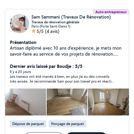
Auto-entrepreneur
Sam Semmani (Travaux De Rénovation)
Travaux de rénovation générale
Paris (Porte Saint-Denis 1)
5/5
(4 avis)
Présentation
Artisan diplômé avec 10 ans d'expérience, je mets mon
savoir-faire au service de vos projets de rénovation.
Titulaire d'un Baccalauréat en Travaux Publics et
Bâtiment ainsi que d'un diplôme de peintre décorateur
Dernier avis laissé par Boudje : 5/5
de lécole Artimisia à Paris. je vous garantis un travail
Il y a 25 jours
Les travaux ont été menés à bien, en plus j'ai eu des conseils
soigné, technique et esthétique. Polyvalent et rigoureux,
très avisés. Je recommande Sam pour son travail pro et réactif
je vous propose les prestations suivantes : Peinture &
et ses prix plus que corrects.
Revêtements : Peinture,peinture décorative , papier
peint, pose de toile de verre et lino, betton serrée,
Parquets : Pose, ponçage et vérification de vos sols.
Plâtrerie : Coffrage, pose de murs, doublage et travaux
d'isolation . Carrelage : Rénovation complète de vos
salles de bain (SDB). Plomberie : Pose d'équipements
Dépose de parquet
Ponçage de parquet
(WC, colonnes de douche, receveurs, parois,
robinetterie). Électricité : Mise aux normes, installation