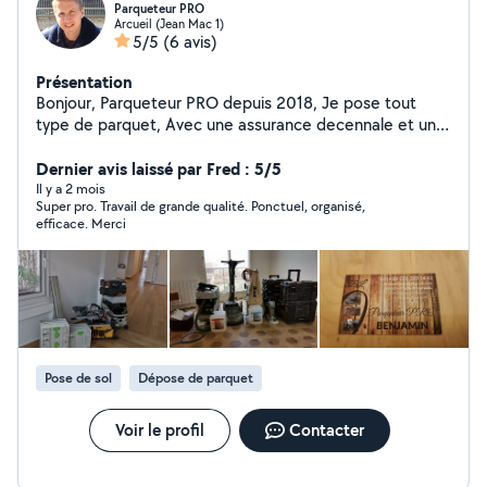
Parqueteur PRO
Arcueil (Jean Mac 1)
5/5
(6 avis)
Présentation
Bonjour, Parqueteur PRO depuis 2018, Je pose tout
type de parquet, Avec une assurance decennale et une
longue expérience, je vous garantis un travail durable,
ma profession consiste exclusivement à poser, réparer
Dernier avis laissé par Fred : 5/5
et poncer du parquet.Devis Gratuit, Intervention Rapide
Il y a 2 mois
Super pro. Travail de grande qualité. Ponctuel, organisé,
efficace. Merci
Pose de sol
Dépose de parquet
Voir le profil
Contacter