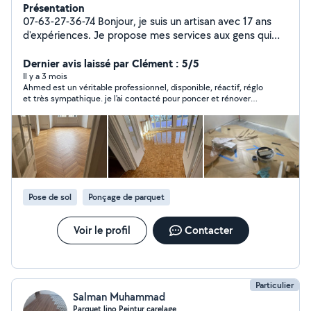
Présentation
07-63-27-36-74 Bonjour, je suis un artisan avec 17 ans
d'expériences. Je propose mes services aux gens qui
ont besoin d'aide pour des travaux de : -Peinture ,
papier peint, toile de verre, lino -Pose parquet , Ponçage
Dernier avis laissé par Clément : 5/5
et Vérification - Platerie( coffrage, murs, doublage ,
Il y a 3 mois
Ahmed est un véritable professionnel, disponible, réactif, réglo
isolation DPE..) - Carrelage , Rénovation complète SDB -
et très sympathique. je l'ai contacté pour poncer et rénover
Plomberie( Wc , colonne de douche, receveur douche,
mon parquet, en une journée le résultat est impeccable. Je
paroi de douche, robinet , Installation complète cuivre ,
recommande vivement !
multicouche, PER ) - Installation Électrique selon les
normes ( changement tableau, installation prises,
interrupteurs, radiateurs ) Votre satisfaction est ma
priorité. Devis gratuit
Pose de sol
Ponçage de parquet
Voir le profil
Contacter
Particulier
Salman Muhammad
Parquet lino Peintur carelage