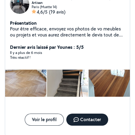
Artisan
Paris (Muette 14)
4,6/5
(19 avis)
Présentation
Pour être efficace, envoyez vos photos de vo meubles
ou projets et vous aurez directement le devis tout de
suite. n'hésitez pas à regarder nos dernières photos et
réalisations. Nous proposons nos services: * Petits
Dernier avis laissé par Younes : 5/5
bricolages : tringle de rideaux, pare douche/baignoire,
Il y a plus de 6 mois
Très réactif !
montage tout meuble Spécialiste pose du parquet *
Peinture et enduit. Foux plafonds * Plomberie :
installation robinet, évier, déboucher canalisation
rénovation salle de bain * Electricité : mise aux normes,
tableau électrique, luminaires *Cuisine: installation et
mise en place des cuisines de A Z tout marque
*Montage meuble toute marque Si non listé, n'hésitez
pasà me poser des questions. efficace et rapide et
excellent rapport qualité/ prix.
Voir le profil
Contacter