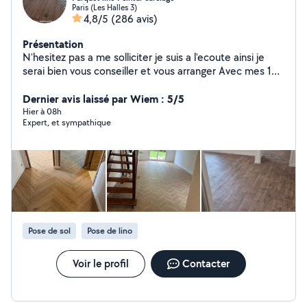
Paris (Les Halles 3)
4,8/5
(286 avis)
Présentation
N'hesitez pas a me solliciter je suis a l'ecoute ainsi je
serai bien vous conseiller et vous arranger Avec mes 15
ans d'experience en Batiment parquet lino sul PVC
Peinture carrelage et Renovation,et mon travail propre
Dernier avis laissé par Wiem : 5/5
precis et rapide, vous pourrez jugez de vous meme.
Hier à 08h
Expert, et sympathique
Merci
Pose de sol
Pose de lino
Voir le profil
Contacter