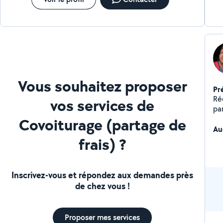
Vous souhaitez proposer
Pr
Ré
vos services de
pa
éc
Covoiturage (partage de
au
Au
frais) ?
bo
Inscrivez-vous et répondez aux demandes près
de chez vous !
Proposer mes services