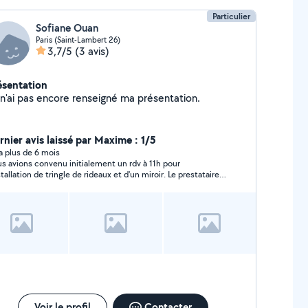
Particulier
Sofiane Ouan
Paris (Saint-Lambert 26)
3,7/5
(3 avis)
ésentation
Je n'ai pas encore renseigné ma présentation.
rnier avis laissé par Maxime : 1/5
y a plus de 6 mois
s avions convenu initialement un rdv à 11h pour
nstallation de tringle de rideaux et d'un miroir. Le prestataire
ppelle à 13h ne s'excusant même pas de son retard. Nous
ns donc déplacé l'intervention au mardi d'après en fin de
née. Celui-ci est arrivé à 13h15 avec un collègue. Sofiane
it très poli et courtois, son collègue beaucoup moins. Il
tactait ses amis pendant la prestation et était sur son
éphone au lieu de tenir l'échelle. Ils sont ainsi tombés sur
 tables basses et ma télévision. Rien n'a été cassé mais
a manquait cruellement d'un minimum de
fessionnalisme.
Voir le profil
Contacter