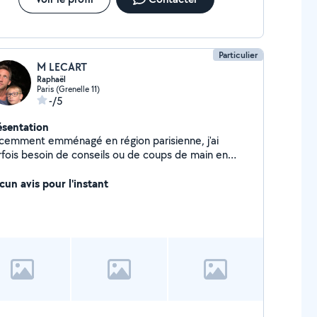
Particulier
M LECART
Raphaël
Paris (Grenelle 11)
-/5
ésentation
cemment emménagé en région parisienne, j'ai
rfois besoin de conseils ou de coups de main en
hange de mes propres compétences (Brico ou
tre) dans mon arrondissement (15eme). Comme les
cun avis pour l'instant
ns voisins de campagne