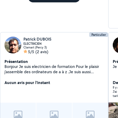
Particulier
Patrick DUBOIS
ELECTRICIEN
Clamart (Percy 3)
5/5
(2 avis)
Présentation
Pr
Bonjour Je suis electricien de formation Pour le plaisir
j’assemble des ordinateurs de a à z .Je suis aussi
bricoleur à bientôt. Patrick
Aucun avis pour l'instant
De
Il 
J’a
tari