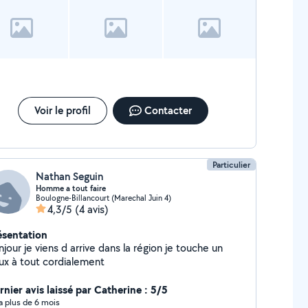
Voir le profil
Contacter
Particulier
Nathan Seguin
Homme a tout faire
Boulogne-Billancourt (Marechal Juin 4)
4,3/5
(4 avis)
ésentation
jour je viens d arrive dans la région je touche un
ux à tout cordialement
rnier avis laissé par Catherine : 5/5
y a plus de 6 mois