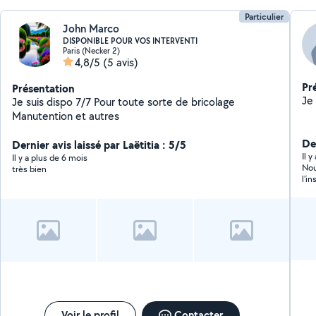
Particulier
John Marco
DISPONIBLE POUR VOS INTERVENTI
Paris (Necker 2)
4,8/5
(5 avis)
Pr
Présentation
Je suis dispo 7/7 Pour toute sorte de bricolage
Manutention et autres
De
Dernier avis laissé par Laëtitia : 5/5
Il 
Il y a plus de 6 mois
Nou
très bien
l'i
m'a
avo
mati
éta
con
tél
mes
cel
pro
Voir le profil
Contacter