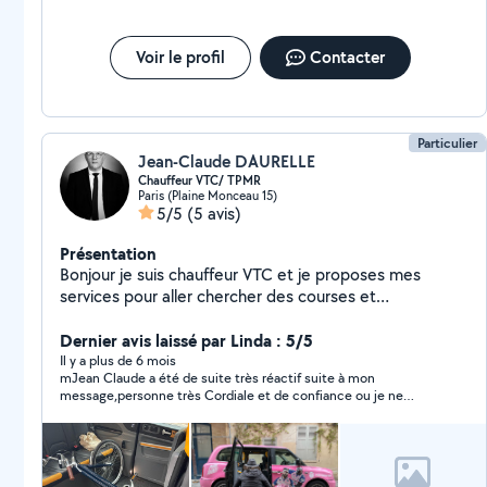
Voir le profil
Contacter
Particulier
Jean-Claude DAURELLE
Chauffeur VTC/ TPMR
Paris (Plaine Monceau 15)
5/5
(5 avis)
Présentation
Bonjour je suis chauffeur VTC et je proposes mes
services pour aller chercher des courses et
médicaments. Étudie toutes propositions.
Dernier avis laissé par Linda : 5/5
Il y a plus de 6 mois
mJean Claude a été de suite très réactif suite à mon
message,personne très Cordiale et de confiance ou je ne
manquerai pas de faire à lui si besoin d un chauffeur,car Jean
Claude porte sur lui une confiance absolue à 200%