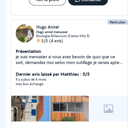
Particulier
Hugo Amiel
Hugo amiel menuisier
Boulogne-Billancourt (Centre Ville 3)
5/5
(4 avis)
Présentation
je suis menuisier si vous avez besoin de quoi que ce
soit, demandez moi selon mon outillage je serais aptes
à vos demande - conseille - dépannage - bricolage -
bricolage
Dernier avis laissé par Matthieu : 5/5
Il y a plus de 6 mois
tres bon échange