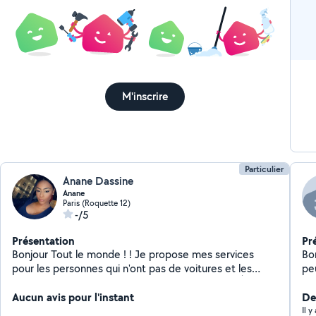
M'inscrire
Particulier
Anane Dassine
Anane
Paris (Roquette 12)
-/5
Présentation
Pr
Bonjour Tout le monde ! ! Je propose mes services
Bon
pour les personnes qui n'ont pas de voitures et les
pe
emmener à destination dans la bonne humeur ! À très
vite
Aucun avis pour l'instant
De
Il 