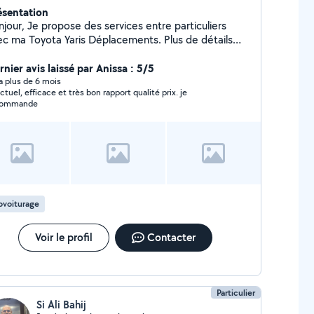
ésentation
se des services entre particuliers
a Toyota Yaris Déplacements. Plus de détails
contacter pour un devis de trajet. Je suis celui qui
boit pas. Rentrer en tout sécurité Je suis aussi
nier avis laissé par Anissa : 5/5
ponible pour tout autre service à domicile tel que le
y a plus de 6 mois
ctuel, efficace et très bon rapport qualité prix. je
ntage de meubles ou l'entretien de vos jardins (2
commande
 jardinier), je ne fournis aucun outil, merci de prévoir
pide et efficace
ovoiturage
Voir le profil
Contacter
Particulier
Si Ali Bahij