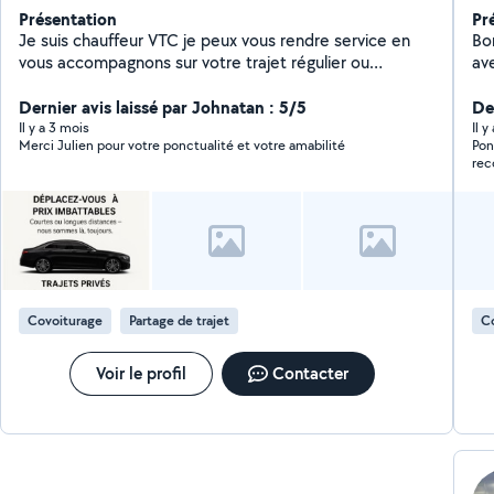
Présentation
Pr
Je suis chauffeur VTC je peux vous rendre service en
Bonjour, Je propo
vous accompagnons sur votre trajet régulier ou
avec m
exceptionnel. Accompagnement de personne a
me 
mobilité réduite. Livraison de colis.
Dernier avis laissé par Johnatan : 5/5
ne 
Der
dis
Il y a 3 mois
Il 
Merci Julien pour votre ponctualité et votre amabilité
Pon
mo
re
ans
Ra
Covoiturage
Partage de trajet
C
Voir le profil
Contacter