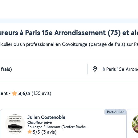
reurs à Paris 15e Arrondissement (75) et a
iculier ou un professionnel en Covoiturage (partage de frais) sur P
à
dent
-
4,6/5
(155 avis)
Particulier
Julien Costenoble
Chauffeur privé
Boulogne-Billancourt (Denfert-Rochereau 2)
5/5
(3 avis)