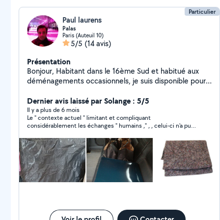
Particulier
Paul laurens
Palas
Paris (Auteuil 10)
5/5
(14 avis)
Présentation
Bonjour, Habitant dans le 16ème Sud et habitué aux
déménagements occasionnels, je suis disponible pour
vous aider avec des couvertures de déménagement et
des sangles élastiques. Possibilité de vous
Dernier avis laissé par Solange : 5/5
accompagner en province. Cordialement
Il y a plus de 6 mois
Le " contexte actuel " limitant et compliquant
considérablement les échanges " humains ," , , celui-ci n'a pu
avoir lieu ; malgré la réponse favorable de Paul , il n'a pas été
réalisé ;
Voir le profil
Contacter