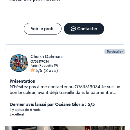
Voir le profil
Contacter
Particulier
Cheikh Dahmani
O753319034
Paris (Roquette 19)
5/5
(2 avis)
Présentation
N'hésitez pas à me contacter au O753319034 Je suis un
bon bricoleur, ayant déjà travaillé dans le bâtiment et
ancien installateur d'équipements d'électroménager
chez des grands enseigne comme Darty, boulanger ou
Dernier avis laissé par Océane Gloria : 5/5
Cdiscount, je vous propose mes services de bricolage
Il y a plus de 6 mois
Excellent
,d'installation de meuble et d'électroménager (avec
mise en service) à petit prix.