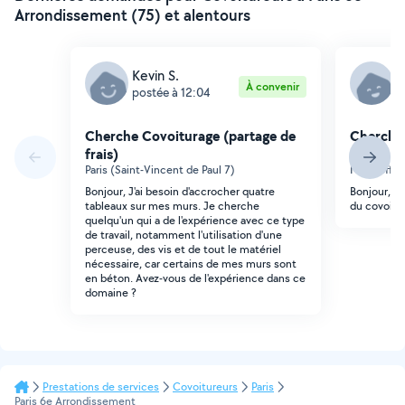
Arrondissement (75) et alentours
Kevin S.
B
À convenir
postée à 12:04
p
Cherche Covoiturage (partage de
Cherche 
frais)
frais)
Paris (Saint-Vincent de Paul 7)
Malakoff (
Bonjour, J'ai besoin d'accrocher quatre
Bonjour, j
tableaux sur mes murs. Je cherche
du covoitur
quelqu'un qui a de l'expérience avec ce type
de travail, notamment l'utilisation d'une
perceuse, des vis et de tout le matériel
nécessaire, car certains de mes murs sont
en béton. Avez-vous de l'expérience dans ce
domaine ?
Prestations de services
Covoitureurs
Paris
Paris 6e Arrondissement