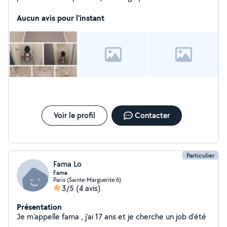
/réparation des petits fuite /montage robinet cuisine et
salle de bains/
Aucun avis pour l'instant
Voir le profil
Contacter
Particulier
Fama Lo
Fama
Paris (Sainte-Marguerite 6)
3/5
(4 avis)
Présentation
Je m'appelle fama , j'ai 17 ans et je cherche un job d'été