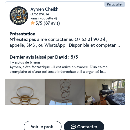
Particulier
Aymen Cheikh
O753319034
Paris (Roquette 4)
5/5
(87 avis)
Présentation
N'hésitez pas à me contacter au O7 53 31 90 34 ,
appelle, SMS , ou WhatsApp . Disponible et compétant
dans les domaines suivant : - Installation et mise en
service de tout type d'appareil électroménager
Dernier avis laissé par David : 5/5
(Machine à laver, télévision, lave vaisselle,four , plaque
Il y a plus de 6 mois
Aymen, a été fantastique – il est arrivé en avance. D’un calme
de cuisson, cuisinière, gazinière etc..) - Réalisation de
exemplaire et d’une politesse irréprochable, il a organisé le
petits travaux (montage de meubles, installation de
chargement et le déchargement de mes cartons avec une
tringle, installation de tableau, tv au mur etc..) -Montage
grande efficacité. Un service excellent.
de tout type de meubles. -Montage et raccordement
de tout type de lustres ou plafonnier. -plomberie -
Transport de personnes - Transport de marchandises et
de colis (Court et long trajet)
Voir le profil
Contacter