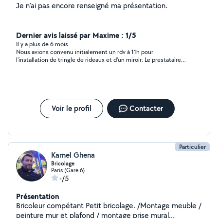
Je n'ai pas encore renseigné ma présentation.
Dernier avis laissé par Maxime : 1/5
Il y a plus de 6 mois
Nous avions convenu initialement un rdv à 11h pour
l'installation de tringle de rideaux et d'un miroir. Le prestataire
m'appelle à 13h ne s'excusant même pas de son retard. Nous
avons donc déplacé l'intervention au mardi d'après en fin de
matinée. Celui-ci est arrivé à 13h15 avec un collègue. Sofiane
était très poli et courtois, son collègue beaucoup moins. Il
contactait ses amis pendant la prestation et était sur son
téléphone au lieu de tenir l'échelle. Ils sont ainsi tombés sur
Voir le profil
Contacter
mes tables basses et ma télévision. Rien n'a été cassé mais
cela manquait cruellement d'un minimum de
professionnalisme.
Particulier
Kamel Ghena
Bricolage
Paris (Gare 6)
-/5
Présentation
Bricoleur compétant Petit bricolage. /Montage meuble /
peinture mur et plafond / montage prise mural