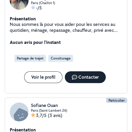
Paris (Chaillot 1)
-/5
Présentation
Nous sommes là pour vous aider pour les services au
quotidien, ménage, repassage, chauffeur, privé avec
voiture de luxe. À votre disposition. Coiffeuse
Esthéticienne à couturière, domicile
Aucun avis pour l'instant
Partage de trajet
Covoiturage
Voir le profil
Contacter
Particulier
Sofiane Ouan
Paris (Saint-Lambert 26)
3,7/5
(3 avis)
Présentation