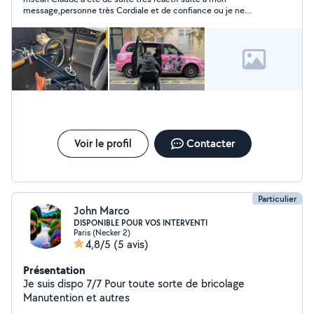
message,personne très Cordiale et de confiance ou je ne
manquerai pas de faire à lui si besoin d un chauffeur,car Jean
Claude porte sur lui une confiance absolue à 200%
Voir le profil
Contacter
Particulier
John Marco
DISPONIBLE POUR VOS INTERVENTI
Paris (Necker 2)
4,8/5
(5 avis)
Présentation
Je suis dispo 7/7 Pour toute sorte de bricolage
Manutention et autres