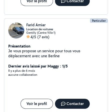
attentes sont non seulement satisfaites mais dépasser.
Voir le profil
Contacter
N'attendez plus pour redonner vie, à vos tapis, canapé,
matelas moquette, siège de voiture. Contactez-nous
des aujourd'hui pour obtenir un devis gratuit
Particulier
Farid Amiar
Location de voitures
Gentilly (Centre Ville 1)
4/5
(7 avis)
Présentation
Je vous propose un service pour tous vous
déplacement avec une Berline
Dernier avis laissé par Maggy : 1/5
Il y a plus de 6 mois
aucune collaboration
Voir le profil
Contacter