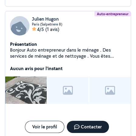
Auto-entrepreneur
Julien Hugon
Paris (Salpetriere 8)
4/5
(1 avis)
Présentation
Bonjour Auto entrepreneur dans le ménage . Des
services de ménage et de nettoyage . Vous êtes
débordé par votre emploi du temps chargé ? Laissez
nous prendre soin de votre maison ! Nous sommes
Aucun avis pour l'instant
affiliés a l'agrément NOVA , vous bénéficiez d'un crédit
d'impôt de 50% sur nos prestations. Règlement sur
facture . N'hésitez pas à nous contacter pour plus de
renseignements.
Voir le profil
Contacter