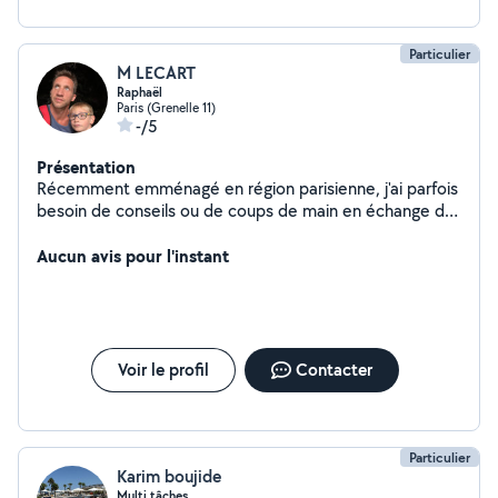
Particulier
M LECART
Raphaël
Paris (Grenelle 11)
-/5
Présentation
Récemment emménagé en région parisienne, j'ai parfois
besoin de conseils ou de coups de main en échange de
mes propres compétences (Brico ou autre) dans mon
arrondissement (15eme). Comme les bons voisins de
Aucun avis pour l'instant
campagne
Voir le profil
Contacter
Particulier
Karim boujide
Multi tâches