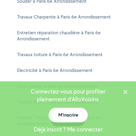
Souder à Paris 6e Arrondissement
Travaux Charpente à Paris 6e Arrondissement
Entretien réparation chaudière à Paris 6e
Arrondissement
Travaux toiture à Paris 6e Arrondissement
Electricité à Paris 6e Arrondissement
Gros oeuvre à Paris 6e Arrondissement
Connectez-vous pour profiter
pleinement d'AlloVoisins
Travaux Bois à Paris 6e Arrondissement
M'inscrire
Peindre - Poser du papier peint à Paris 6e
Carte
Arrondissement
Déjà inscrit ? Me connecter