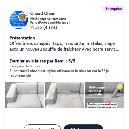
Entreprise
Chaad Clean
Nettoyage canapé tapis
Paris (Porte Saint-Martin 8)
5/5
(4 avis)
Présentation
Offrez à vos canapés, tapis, moquette, matelas, siège
auto un nouveau souffle de fraîcheur Avec notre service
de nettoyage à la shampouineuse Karcher. À la
recherche de solution efficace pour éliminer les taches
Dernier avis laissé par Remi : 5/5
tenaces les odeurs désagréables et redonner à vos
Il y a plus de 6 mois
Super travail chaad est rapide efficace et le résultat est la ?? je
surfaces un aspect comme neuf. Ne cherchez plus
recommande
notre équipe de spécialistes du nettoyage est la pour
répondre à vos besoins. Notre méthode de nettoyage,
élimine efficacement les allergènes, les bactéries et les
saletés incrustées tout en préservant la beauté et la
durabilité de vos textile. Ce qui nous distingue de la
concurrence c'est notre engagement envers la
satisfaction de nos clients. Nous comprenons que
chaque client a un besoin unique c'est pourquoi nous
personnalisons nos services pour nous assurer que vos