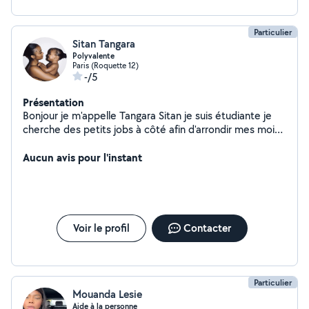
Particulier
Sitan Tangara
Polyvalente
Paris (Roquette 12)
-/5
Présentation
Bonjour je m'appelle Tangara Sitan je suis étudiante je
cherche des petits jobs à côté afin d'arrondir mes mois
j'ai eu à effectuer pas mal de jobs à côté de mes études
tels que la garde des enfants, l'animation dans les
Aucun avis pour l'instant
centres de loisirs, équipière polyvalente en restauration,
femme de chambre dans quelques hôtels n'hésitez pas
à m'envoyer un petit je suis disponible.
Voir le profil
Contacter
Particulier
Mouanda Lesie
Aide à la personne