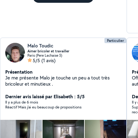
Particulier
Malo Toudic
Aimer bricoler et travailler
Paris (Pere Lachaise 5)
5/5
(1 avis)
Présentation
Pr
Je me présente Malo je touche un peu a tout très
Of
bricoleur et minutieux .
au
se
Dernier avis laissé par Elisabeth : 5/5
re
De
te
Il y a plus de 6 mois
Il 
Réactif Mais j’ai eu beaucoup de propositions
Sup
su
re
no
ré
éli
sa