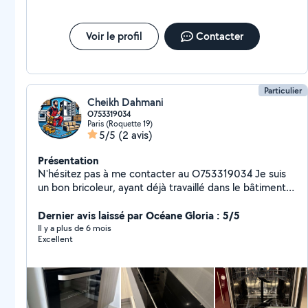
Voir le profil
Contacter
Particulier
Cheikh Dahmani
O753319034
Paris (Roquette 19)
5/5
(2 avis)
Présentation
N'hésitez pas à me contacter au O753319034 Je suis
un bon bricoleur, ayant déjà travaillé dans le bâtiment
et ancien installateur d'équipements d'électroménager
chez des grands enseigne comme Darty, boulanger ou
Dernier avis laissé par Océane Gloria : 5/5
Cdiscount, je vous propose mes services de bricolage
Il y a plus de 6 mois
Excellent
,d'installation de meuble et d'électroménager (avec
mise en service) à petit prix.