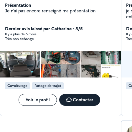
Présentation
Pr
Je n'ai pas encore renseigné ma présentation.
je
en
po
Dernier avis laissé par Catherine : 5/5
dis
De
Il y a plus de 6 mois
Il 
Très bon échange
Trè
Covoiturage
Partage de trajet
C
Voir le profil
Contacter