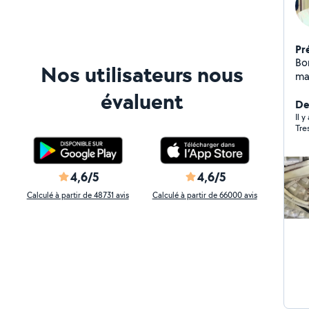
Pr
Bonj
Nos utilisateurs nous
ma
ACTEU
évaluent
lin
De
(P
Il y
Tre
4,6/5
4,6/5
Calculé à partir de 48731 avis
Calculé à partir de 66000 avis