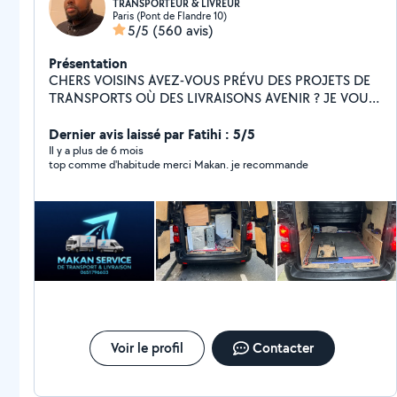
TRANSPORTEUR & LIVREUR
Paris (Pont de Flandre 10)
5/5
(560 avis)
Présentation
CHERS VOISINS AVEZ-VOUS PRÉVU DES PROJETS DE
TRANSPORTS OÙ DES LIVRAISONS AVENIR ? JE VOUS
PROPOSE MES SERVICES EN VOUS RENDANT DES
PRESTATIONS DE QUALITÉ DISPONIBILITÉ 7j/7j 5h à
Dernier avis laissé par Fatihi : 5/5
21h DES TRANSPORTS & LIVRAISONS ET DES
Il y a plus de 6 mois
top comme d'habitude merci Makan. je recommande
ENLÈVEMENTS D'ENCOMBRANTS ET DES PETITS
DÉPLACEMENT POUR DES ÉTUDIANTS À DES TARIFS
RAISONNABLES L'OBJECTIF RESTE TOUJOURS AVANT
TOUT RENDRE DES PRESTATIONS DE QUALITÉ EN
S'ENTRAIDANT N'HÉSITE PAS À TENTÉ EXPÉRIENCE
EN FAISANT APPEL À MAIS SERVICES EN CAS DE
BESOINS CORDIALEMENT.
Voir le profil
Contacter