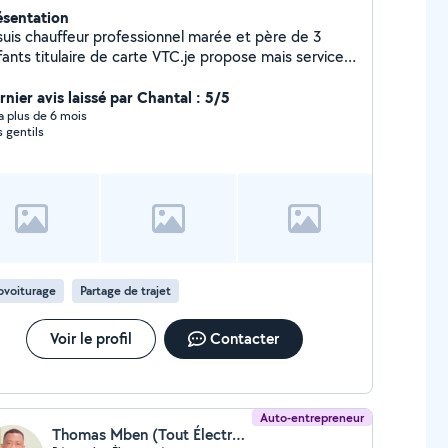
ésentation
 suis chauffeur professionnel marée et père de 3
fants titulaire de carte VTC.je propose mais service
ur toute déplacements aéroport ou gare et mise à
position. RDV .
rnier avis laissé par Chantal : 5/5
y a plus de 6 mois
s gentils
ovoiturage
Partage de trajet
Voir le profil
Contacter
Auto-entrepreneur
Thomas Mben (Tout Électroménager)