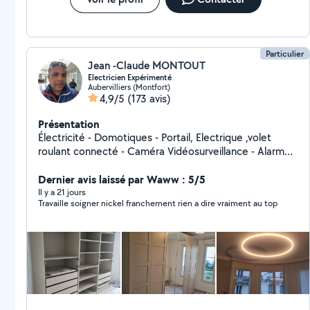
Particulier
Jean -Claude MONTOUT
Electricien Expérimenté
Aubervilliers (Montfort)
4,9/5
(173 avis)
Présentation
Électricité - Domotiques - Portail, Electrique ,volet
roulant connecté - Caméra Vidéosurveillance - Alarmes
sans Fil AJAX Monteur de Meubles en kit spécialiste
meubles ¨"IKEA" ...
Dernier avis laissé par Waww : 5/5
Il y a 21 jours
Travaille soigner nickel franchement rien a dire vraiment au top