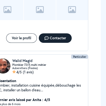
Voir le profil
Contacter
Particulier
Walid Magid
Plombier 7J/7j multi métier
Aubervilliers (Presles)
4/5
(1 avis)
ésentation
ombier, installation cuisine équipée,débouchage les
 installer un ballon d'eau
aude,carrelage,peinture.papier peint 6.78.30.01.54...
nier avis laissé par Anita : 4/5
y a plus de 6 mois