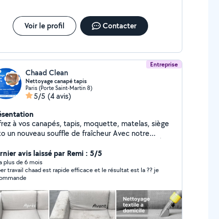
Voir le profil
Contacter
Entreprise
Chaad Clean
Nettoyage canapé tapis
Paris (Porte Saint-Martin 8)
5/5
(4 avis)
ésentation
frez à vos canapés, tapis, moquette, matelas, siège
to un nouveau souffle de fraîcheur Avec notre
rvice de nettoyage à la shampouineuse Karcher. À la
cherche de solution efficace pour éliminer les taches
rnier avis laissé par Remi : 5/5
naces les odeurs désagréables et redonner à vos
y a plus de 6 mois
er travail chaad est rapide efficace et le résultat est la ?? je
rfaces un aspect comme neuf. Ne cherchez plus
commande
tre équipe de spécialistes du nettoyage est la pour
pondre à vos besoins. Notre méthode de nettoyage,
mine efficacement les allergènes, les bactéries et les
letés incrustées tout en préservant la beauté et la