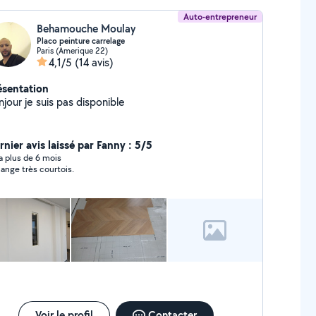
Auto-entrepreneur
Behamouche Moulay
Placo peinture carrelage
Paris (Amerique 22)
4,1/5
(14 avis)
ésentation
jour je suis pas disponible
rnier avis laissé par Fanny : 5/5
y a plus de 6 mois
ange très courtois.
Voir le profil
Contacter