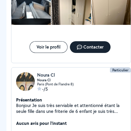
Voir le profil
Contacter
Particulier
Noura Cl
Noura Cl
Paris (Pont de Flandre 8)
-/5
Présentation
Bonjour Je suis très serviable et attentionné étant la
seule fille dans une friterie de 6 enfant je suis très
habituée à jouer le rôle de mère pour mes frère ça sera
avec plaisirs que je garderais vos enfants
Aucun avis pour l'instant