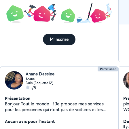
M'inscrire
Particulier
Anane Dassine
Anane
Paris (Roquette 12)
-/5
Présentation
Pr
Bonjour Tout le monde ! ! Je propose mes services
pl
pour les personnes qui n'ont pas de voitures et les
WC,
emmener à destination dans la bonne humeur ! À très
ch
vite
Aucun avis pour l'instant
Der
Il 