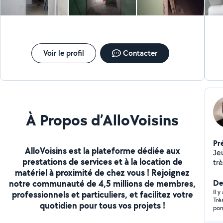
dur
co
sa
ch
pe
at
Voir le profil
Contacter
dé
ta
Co
gra
À Propos d’AlloVoisins
Pr
AlloVoisins est la plateforme dédiée aux
Je
prestations de services et à la location de
tr
matériel à proximité de chez vous ! Rejoignez
ma
notre communauté de 4,5 millions de membres,
vol
De
Il 
professionnels et particuliers, et facilitez votre
Trè
quotidien pour tous vos projets !
pon