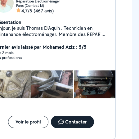
Réparation Électroménager
Paris (Combat 13)
4,7/5
(467 avis)
ésentation
our, je suis Thomas D'Aquin . Technicien en
intenance électroménager. Membre des REPAR'
RS D'ÎLE de FRANCE. Expert en lave linge, sèche
ge, lave vaisselle , cuisinières et fours. Réussite 95%.
rnier avis laissé par Mohamed Aziz : 5/5
rotégeons notre Planète)
 a 2 mois
s professional
Voir le profil
Contacter