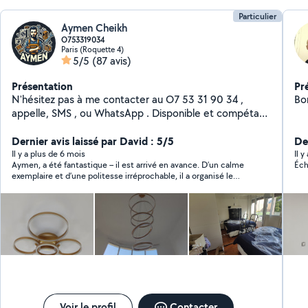
Particulier
Aymen Cheikh
O753319034
Paris (Roquette 4)
5/5
(87 avis)
Présentation
Pr
N'hésitez pas à me contacter au O7 53 31 90 34 ,
Bon
appelle, SMS , ou WhatsApp . Disponible et compétant
dans les domaines suivant : - Installation et mise en
service de tout type d'appareil électroménager
Dernier avis laissé par David : 5/5
De
(Machine à laver, télévision, lave vaisselle,four , plaque
Il y a plus de 6 mois
Il 
Aymen, a été fantastique – il est arrivé en avance. D’un calme
Éch
de cuisson, cuisinière, gazinière etc..) - Réalisation de
exemplaire et d’une politesse irréprochable, il a organisé le
petits travaux (montage de meubles, installation de
chargement et le déchargement de mes cartons avec une
tringle, installation de tableau, tv au mur etc..) -
grande efficacité. Un service excellent.
Montage de tout type de meubles. -Montage et
raccordement de tout type de lustres ou plafonnier. -
plomberie - Transport de personnes - Transport de
marchandises et de colis (Court et long trajet)
Voir le profil
Contacter