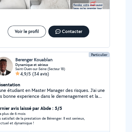
abilité de vos textile. Ce qui nous distingue de la
ncurrence c'est notre engagement envers la
tisfaction de nos clients. Nous comprenons que
aque client a un besoin unique c'est pourquoi nous
rsonnalisons nos services pour nous assurer que vos
tentes sont non seulement satisfaites mais
Voir le profil
Contacter
passer. N'attendez plus pour redonner vie, à vos
pis, canapé, matelas moquette, siège de voiture.
ntactez-nous des aujourd'hui pour obtenir un devis
tuit
Particulier
Berenger Kouablan
Dynamique et sérieux
Saint-Ouen-sur-Seine (Secteur 18)
4,9/5
(34 avis)
ésentation
une étudiant en Master Manager des risques. J'ai une
ès bonne experience dans le demenagement et la
nutention. De nature dynamique, motivé, sérieux et
ontaire. Je suis l'homme de la situation.
rnier avis laissé par Abde : 5/5
y a plus de 6 mois
s satisfait de la prestation de Bérenger. Il est serieux,
ctuel et dynamique !