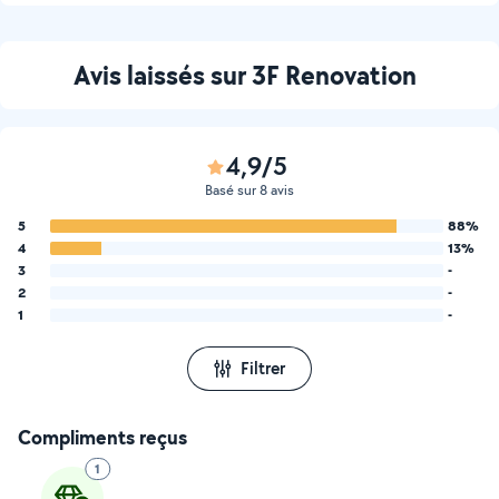
Avis laissés sur 3F Renovation
4,9/5
Basé sur 8 avis
5
88%
4
13%
3
-
2
-
1
-
Filtrer
Compliments reçus
1