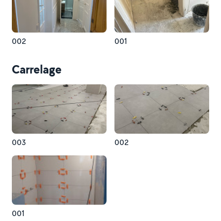
002
001
Carrelage
003
002
001