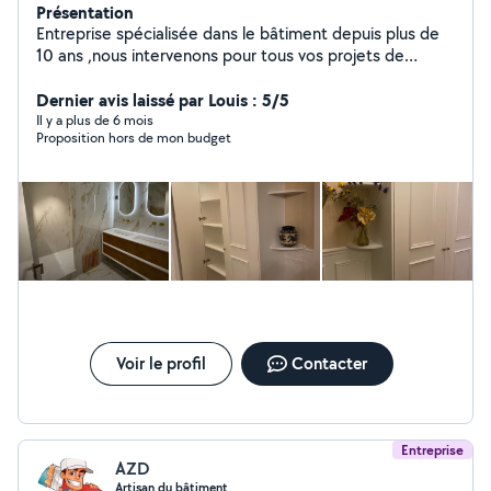
Présentation
Entreprise spécialisée dans le bâtiment depuis plus de
10 ans ,nous intervenons pour tous vos projets de
construction, rénovation et aménagement. Grâce à
notre expertise et à notre équipe qualifiée, nous
Dernier avis laissé par Louis : 5/5
garantissons des travaux de qualité, réalisés dans les
Il y a plus de 6 mois
Proposition hors de mon budget
délais et adaptés à vos besoins
Voir le profil
Contacter
Entreprise
AZD
Artisan du bâtiment