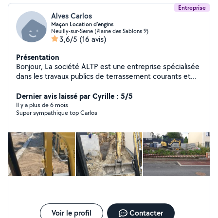
Entreprise
Alves Carlos
Maçon Location d'engins
Neuilly-sur-Seine (Plaine des Sablons 9)
3,6/5
(16 avis)
Présentation
Bonjour, La société ALTP est une entreprise spécialisée
dans les travaux publics de terrassement courants et
travaux de préparations et aménagements et la location
de mini pelle 3.5t avec chauffeur pour les sociétés
Dernier avis laissé par Cyrille : 5/5
spécialisées en terrassement BTP et les particuliers
Il y a plus de 6 mois
Super sympathique top Carlos
dans toute l'Ile-de-France. La société réalise également
des travaux de maçonnerie : prestations de services : -
pose de pavés - terrasse en béton - pose de dalle(s) -
clôture en parpaings - clôture en grillage - mur de
soutènement - branchement eau (EUP), eaux usées -
tranchée pour fourreau électrique - terrassement -
grave concassé - terre végétale - évacuation de gravas,
etc pour plus de renseignements contacter Monsieur
ALVES
Voir le profil
Contacter