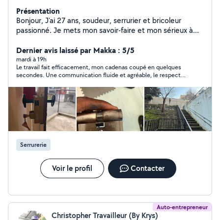
Présentation
Bonjour, J'ai 27 ans, soudeur, serrurier et bricoleur
passionné. Je mets mon savoir-faire et mon sérieux à
votre service pour vous accompagner dans vos travaux,
avec efficacité et soin. Disponible et réactif, n'hésitez
Dernier avis laissé par Makka : 5/5
pas à me contacter par SMS pour toute demande
mardi à 19h
Le travail fait efficacement, mon cadenas coupé en quelques
secondes. Une communication fluide et agréable, le respect
de parole et des horaires 👍. Un jeune homme très
sympathique et un vrai pro. Je recommande fortement.
Serrurerie
Voir le profil
Contacter
Auto-entrepreneur
Christopher Travailleur (By Krys)