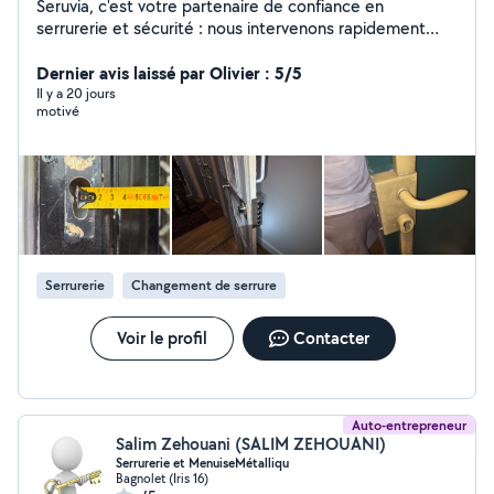
Seruvia, c'est votre partenaire de confiance en
serrurerie et sécurité : nous intervenons rapidement
pour le dépannage, l'installation et la sécurisation de vos
accès, avec un service professionnel, transparent et
Dernier avis laissé par Olivier : 5/5
orienté satisfaction client pour vous apporter sérénité
Il y a 20 jours
motivé
et protection au quotidien.
Serrurerie
Changement de serrure
Voir le profil
Contacter
Auto-entrepreneur
Salim Zehouani (SALIM ZEHOUANI)
Serrurerie et MenuiseMétalliqu
Bagnolet (Iris 16)