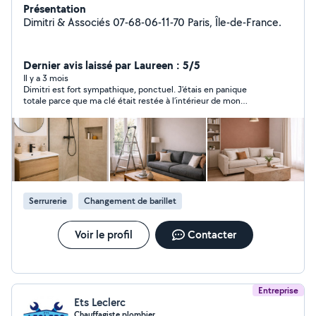
Présentation
Dimitri & Associés 07-68-06-11-70 Paris, Île-de-France.
Dernier avis laissé par Laureen : 5/5
Il y a 3 mois
Dimitri est fort sympathique, ponctuel. J’étais en panique
totale parce que ma clé était restée à l’intérieur de mon
appartement. Il a su me rassurer et surtout a ouvert la porte. Je
recommande fortement
Serrurerie
Changement de barillet
Voir le profil
Contacter
Entreprise
Ets Leclerc
Chauffagiste plombier