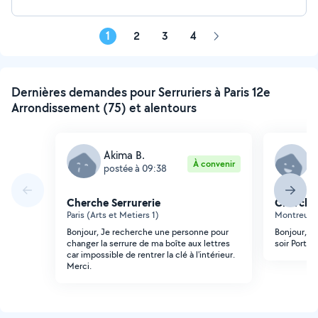
1
2
3
4
Page
suivante
Dernières demandes pour Serruriers à Paris 12e
Arrondissement (75) et alentours
Akima B.
R
À convenir
postée à 09:38
p
Cherche Serrurerie
Cherche 
Paris (Arts et Metiers 1)
Montreuil 
Bonjour, Je recherche une personne pour
Bonjour, Re
changer la serrure de ma boîte aux lettres
soir Porte
car impossible de rentrer la clé à l'intérieur.
Merci.