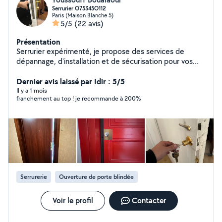
Serrurier O75345O112
Paris (Maison Blanche 5)
5/5
(22 avis)
Présentation
Serrurier expérimenté, je propose des services de
dépannage, d'installation et de sécurisation pour vos
portes, fenêtres et coffres. Disponible rapidement, je
garantis un travail soigné, fiable et sécurisé. »
Dernier avis laissé par Idir : 5/5
Il y a 1 mois
franchement au top ! je recommande à 200%
Serrurerie
Ouverture de porte blindée
Voir le profil
Contacter