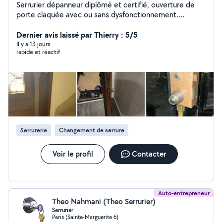
Serrurier dépanneur diplômé et certifié, ouverture de
porte claquée avec ou sans dysfonctionnement.
Remplacement de serrure, pose de blindage. Je suis
serrurier diplômé et certifié, je postule aux demandes
Dernier avis laissé par Thierry : 5/5
lorsque je suis disponible et en mesure de répondre au
Il y a 13 jours
rapide et réactif
besoin. Je suis équipé et formé pour répondre aux
demandes et aux besoins rencontrés dans tous les
domaines de la serrurerie et sur tous types de serrures.
Serrurerie
Changement de serrure
Voir le profil
Contacter
Auto-entrepreneur
Theo Nahmani (Theo Serrurier)
Serrurier
Paris (Sainte-Marguerite 6)