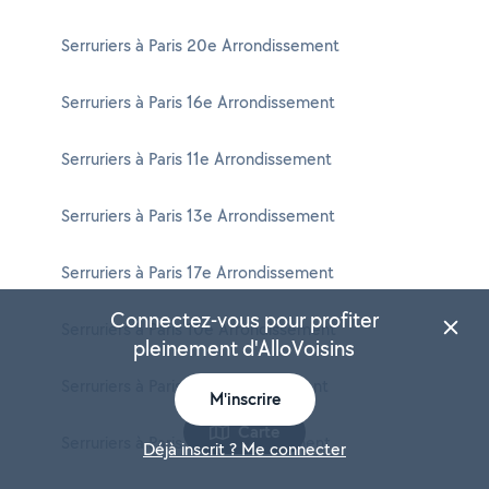
Serruriers à Paris 20e Arrondissement
Serruriers à Paris 16e Arrondissement
Serruriers à Paris 11e Arrondissement
Serruriers à Paris 13e Arrondissement
Serruriers à Paris 17e Arrondissement
Connectez-vous pour profiter
Serruriers à Paris 10e Arrondissement
pleinement d'AlloVoisins
Serruriers à Paris 3e Arrondissement
M'inscrire
Carte
Serruriers à Paris 1er Arrondissement
Déjà inscrit ? Me connecter