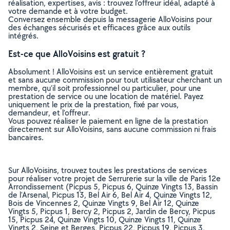
réalisation, expertises, avis : trouvez l'offreur idéal, adapté à
votre demande et à votre budget.
Conversez ensemble depuis la messagerie AlloVoisins pour
des échanges sécurisés et efficaces grâce aux outils
intégrés.
Est-ce que AlloVoisins est gratuit ?
Absolument ! AlloVoisins est un service entièrement gratuit
et sans aucune commission pour tout utilisateur cherchant un
membre, qu’il soit professionnel ou particulier, pour une
prestation de service ou une location de matériel. Payez
uniquement le prix de la prestation, fixé par vous,
demandeur, et l’offreur.
Vous pouvez réaliser le paiement en ligne de la prestation
directement sur AlloVoisins, sans aucune commission ni frais
bancaires.
Sur AlloVoisins, trouvez toutes les prestations de services
pour réaliser votre projet de Serrurerie sur la ville de Paris 12e
Arrondissement (Picpus 5, Picpus 6, Quinze Vingts 13, Bassin
de l'Arsenal, Picpus 13, Bel Air 6, Bel Air 4, Quinze Vingts 12,
Bois de Vincennes 2, Quinze Vingts 9, Bel Air 12, Quinze
Vingts 5, Picpus 1, Bercy 2, Picpus 2, Jardin de Bercy, Picpus
15, Picpus 24, Quinze Vingts 10, Quinze Vingts 11, Quinze
Vingts 2, Seine et Berges, Picpus 22, Picpus 19, Picpus 3,