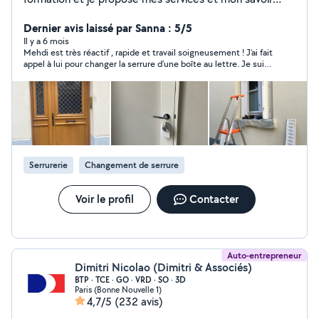
faire dans de multiples domaines. Je me suis Spécialisé
également dans l'installation de serrures connectées. A
Dernier avis laissé par Sanna : 5/5
bientôt :-)
Il y a 6 mois
Mehdi est très réactif , rapide et travail soigneusement ! J’ai fait
appel à lui pour changer la serrure d’une boîte au lettre. Je suis
très satisfaite je recommande !
Serrurerie
Changement de serrure
Voir le profil
Contacter
Auto-entrepreneur
Dimitri Nicolao (Dimitri & Associés)
BTP · TCE · GO · VRD · SO · 3D
Paris (Bonne Nouvelle 1)
4,7/5
(232 avis)