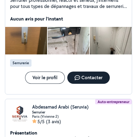
Serrurier professionnel, réactif et sérieux, j'interviens
pour tous types de dépannages et travaux de serrurerie
: ouverture de porte, changement de serrure,
sécurisation après effraction, remplacement de
Aucun avis pour l'instant
cylindres, pose de verrous et conseils en sécurité. Je
m'engage à fournir un travail soigné, des tarifs
transparents et une intervention rapide. La satisfaction
de mes clients est ma priorité.
Serrurerie
Voir le profil
Contacter
Auto-entrepreneur
Abdesamad Arabi (Seruvia)
Serrurier
Paris (Vivienne 2)
5/5
(3 avis)
Présentation