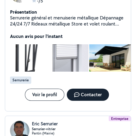
-/5
Présentation
Serrurerie général et menuiserie métallique Dépannage
24/24 7/7 Rideaux métallique Store et volet roulant
Façade et fenêtre aluminium Porte blindé Création
garde corps grilles de défense barrières escalier...
Aucun avis pour l'instant
Ouverture porte changement serrure.. Soudure
diverses.. Tarif sur demande.
Serrurerie
Voir le profil
Contacter
Entreprise
Eric Serrurier
Serrurier-vitrier
Pantin (Mairie)