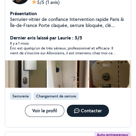
5/5
(1 avis)
Présentation
Serrurier-vitrier de confiance Intervention rapide Paris &
Île-de-France Porte claquée, serrure bloquée, clé
cassée, vitre brisée ? J'interviens dans l'heure, 7j/7, sans
mauvaise surprise sur la facture. Artisan indépendant
Dernier avis laissé par Laurie : 5/5
avec plusieurs années d'expérience, je travaille en toute
Il y a 1 mois
Éric est quelqu'un de très sérieux, professionnel et efficace. Il
transparence : devis gratuit avant toute intervention,
vient de s'inscrire sur Allovoisins, il est intervenu chez moi ce
tarifs clairs, pas de surfacturation. Je réalise tous types
matin pour régler un problème de serrure à un prix tout à fait
de travaux : ouverture de porte, remplacement de
correct. Je recommande !
serrure, pose de blindage, vitrage d'urgence, installation
de cylindres haute sécurité. Mon engagement : un
travail soigné, du matériel de qualité, et un client
satisfait à chaque fois. Appelez-moi directement je
réponds rapidement et je me déplace vite.
Serrurerie
Changement de serrure
Voir le profil
Contacter
Auto-entrepreneur