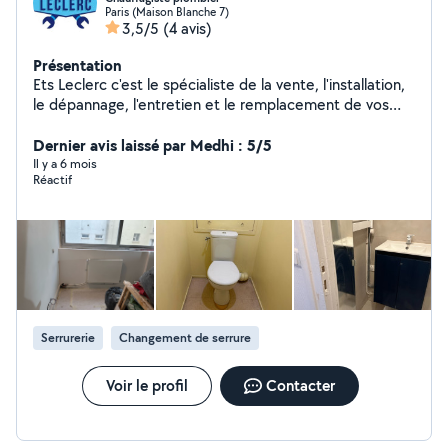
Paris (Maison Blanche 7)
3,5/5
(4 avis)
Présentation
Ets Leclerc c'est le spécialiste de la vente, l'installation,
le dépannage, l'entretien et le remplacement de vos
systèmes de chauffage, de chaudière à gaz ou à fioul,
de chauffe-eau et de brûleuret ainsi toute installation
Dernier avis laissé par Medhi : 5/5
de plomberie et dépannage.Nous intervenons
Il y a 6 mois
Réactif
également le détartrage et le désembouage de vos
chaudières. Mise en place de contrats D'entretien.
Devis et déplacements Gratuits.
Serrurerie
Changement de serrure
Voir le profil
Contacter