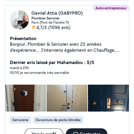
Auto-entrepreneur
Gavriel Attia (GABYPRO)
Plombier-Serrurier
Paris (Pont de Flandre 11)
4,7/5
(1096 avis)
Présentation
Bonjour, Plombier & Serrurier avec 25 années
d'expérience... J'interviens également en Chauffage,
Vitrerie, Électricité & Menuiserie. Compétent, soigné &
rapide... Je me ferai un plaisir de vous rendre service
Dernier avis laissé par Mahamadou : 5/5
mes chers voisins.... Si vous me contactez directement,
mardi à 23h
10/10 je recommande très serviable
merci de me laisser vos coordonnées téléphoniques...
Au plaisir de vous lire... Gaby
Serrurerie
Ouverture de porte blindée