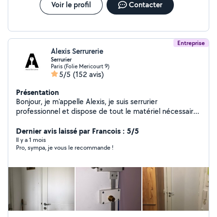
Voir le profil
Contacter
Entreprise
Alexis Serrurerie
Serrurier
Paris (Folie Mericourt 9)
5/5
(152 avis)
Présentation
Bonjour, je m'appelle Alexis, je suis serrurier
professionnel et dispose de tout le matériel nécessaire.
Je me déplace très rapidement sur Paris et ses
Dernier avis laissé par Francois : 5/5
alentours. Diplômé , je vous assure un travail soigné.
Il y a 1 mois
Pro, sympa, je vous le recommande !