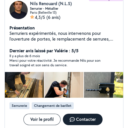
Nils Renouard (N.L.S)
Serrurier - Métallier
Paris (Belleville 13)
4,3/5
(6 avis)
Présentation
Serruriers expérimentés, nous intervenons pour
l'ouverture de portes, le remplacement de serrures,
l'installation de systèmes de sécurité et le blindage.
Travail soigné, rapide et sur-mesure. Toutes les
Dernier avis laissé par Valérie : 5/5
prestations sont réalisées sur devis pour garantir
Il y a plus de 6 mois
Merci pour votre réactivité. Je recommande Nils pour son
transparence et juste prix. Déplacement dans Paris - Île
travail soigné et son sens du service.
de France. Contactez-nous pour toute demande.
Cordialement Nils Renouard N.L.S Serrurerie
Serrurerie
Changement de barillet
Voir le profil
Contacter