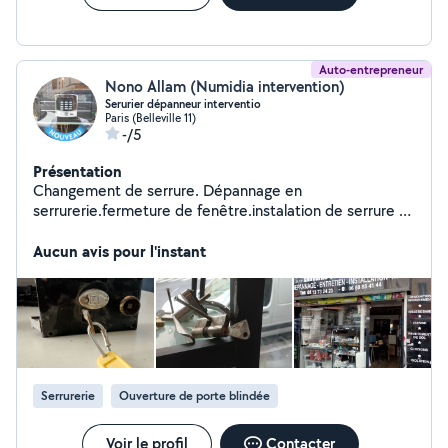
Auto-entrepreneur
Nono Allam (Numidia intervention)
Serurier dépanneur interventio
Paris (Belleville 11)
-/5
Présentation
Changement de serrure. Dépannage en
serrurerie.fermeture de fenêtre.instalation de serrure et
verrous de porte.pose général de serrure.ouverturr de
porte.
Aucun avis pour l'instant
Serrurerie
Ouverture de porte blindée
Voir le profil
Contacter