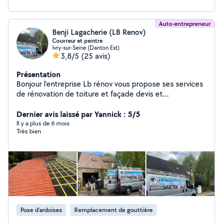
Auto-entrepreneur
Benji Lagacherie (LB Renov)
Couvreur et peintre
Ivry-sur-Seine (Danton Est)
3,8/5
(25 avis)
Présentation
Bonjour l'entreprise Lb rénov vous propose ses services
de rénovation de toiture et façade devis et
déplacement gratuit n'hésitez pas à nous contacter
pour obtenir votre devis gratuit sous 24h
Dernier avis laissé par Yannick : 5/5
Il y a plus de 6 mois
Très bien
Pose d'ardoises
Remplacement de gouttière