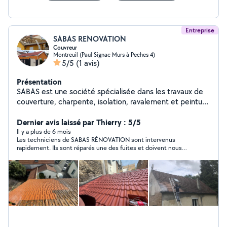
des éléments de vos structures
Entreprise
SABAS RENOVATION
Couvreur
Montreuil (Paul Signac Murs à Peches 4)
5/5
(1 avis)
Présentation
SABAS est une société spécialisée dans les travaux de
couverture, charpente, isolation, ravalement et peinture
intérieure et extérieure depuis plus de 10 ans. Située à
Montreuil, elle se déplace gratuitement en région
Dernier avis laissé par Thierry : 5/5
parisienne dans le département de la Seine-Saint-Denis.
Il y a plus de 6 mois
Les techniciens de SABAS RÉNOVATION sont intervenus
Contactez-nous, nos devis sont gratuits.
rapidement. Ils sont réparés une des fuites et doivent nous
envoyer un devis pour celle sous velux.