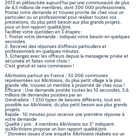
2013 et plébiscitée aujourd’hui par une communauté de plus
de 4,5 millions de membres, dont 300 000 professionnels.
Postez votre demande et trouvez proche de chez vous un
particulier ou un professionnel pour réaliser toutes vos
prestations, du plus petit besoin aux plus grands projets,
pour un bon rapport qualité/prix.
Facilitez votre quotidien en 3 étapes :
1. Postez votre demande : indiquez votre besoin en quelques
secondes.
2. Recevez des réponses d’offreurs particuliers et
professionnels en quelques minutes.
3. Echangez avec les offreurs depuis la messagerie privée et
sécurisée et faites votre choix !
C’est gratuit et sans commission !
AlloVoisins partout en France : 35 000 communes
représentées sur AlloVoisins, du plus petit village à la plus
grande ville, trouvez un membre à proximité de chez vous !
Efficace : Une demande postée toutes les 10 secondes, 3.6
millions de demandes postées par an
Généraliste : 1 250 types de besoins différents, tout est
possible sur AlloVoisins, du plus petit besoin aux plus grands
projets.
Rapide : 10 minutes pour recevoir une première réponse à
votre demande
Qualité / prix : 4 membres AlloVoisins sur 5* indiquent
qu’AlloVoisins propose un bon rapport qualité/prix
* Données issues d’une enquête AlloVoisins réalisée sur un