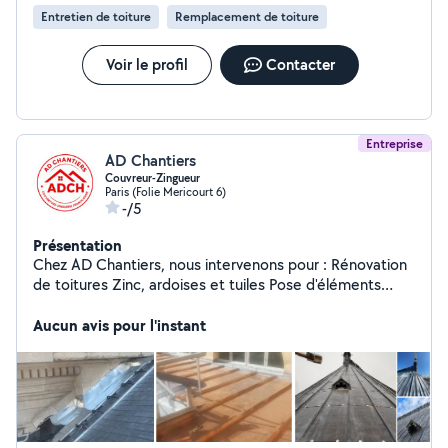
Entretien de toiture
Remplacement de toiture
Voir le profil
Contacter
Entreprise
AD Chantiers
Couvreur-Zingueur
Paris (Folie Mericourt 6)
-/5
Présentation
Chez AD Chantiers, nous intervenons pour : Rénovation
de toitures Zinc, ardoises et tuiles Pose d'éléments
métalliques Réparations et interventions d'urgence
Entretien et démoussage de toiture Pose de Velux et
Aucun avis pour l'instant
isolation sous toiture Intervention en Île-de-France Vous
avez un projet ou besoin d'un avis professionnel ?
Contactez-nous pour une étude personnalisée.