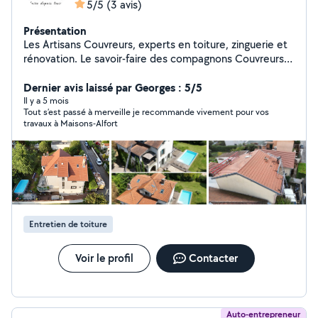
5/5
(3 avis)
Présentation
Les Artisans Couvreurs, experts en toiture, zinguerie et
rénovation. Le savoir-faire des compagnons Couvreurs
depuis trois générations.
https://share.google/7kzjRqApnPKO5fV0C
Dernier avis laissé par Georges : 5/5
Il y a 5 mois
Tout s’est passé à merveille je recommande vivement pour vos
travaux à Maisons-Alfort
Entretien de toiture
Voir le profil
Contacter
Auto-entrepreneur