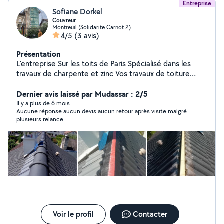
Entreprise
Sofiane Dorkel
Couvreur
Montreuil (Solidarite Carnot 2)
4/5
(3 avis)
Présentation
L'entreprise Sur les toits de Paris Spécialisé dans les
travaux de charpente et zinc Vos travaux de toiture
requièrent les meilleurs artisans. La couverture de votre
habitation est en effet le seul rempart entre votre
Dernier avis laissé par Mudassar : 2/5
confort et les aléas du climat. Lorsque les besoins de
Il y a plus de 6 mois
Aucune réponse aucun devis aucun retour après visite malgré
construction, maintenance ou réparation se présentent,
plusieurs relance.
exigez un travail de qualité réalisé par des
professionnels expérimentés. De la pose de charpente
à l'étancheité de toiture, Sur les toits de Paris Dotés de
plusieurs années d'expérience, nos artisans couvreurs
mettent en pratique leur savoir-faire et leurs
compétences pour améliorer la performance
esthétique et énergétique de votre habitat.
Couverture, gouttière, pose de fenêtre de toit velux,
zinguerie, ravalement, isolation ...nous nous occupons
de tout. En neuf comme en rénovation, nos artisans
Voir le profil
Contacter
réalisent l'entretien, le dépannage, et la restauration