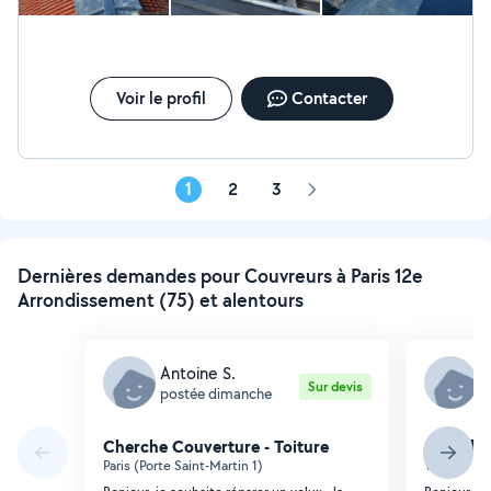
Voir le profil
Contacter
1
2
3
Page
suivante
Dernières demandes pour Couvreurs à Paris 12e
Arrondissement (75) et alentours
Antoine S.
A
Sur devis
postée dimanche
p
Cherche Couverture - Toiture
Cherche 
Paris (Porte Saint-Martin 1)
Villejuif (P