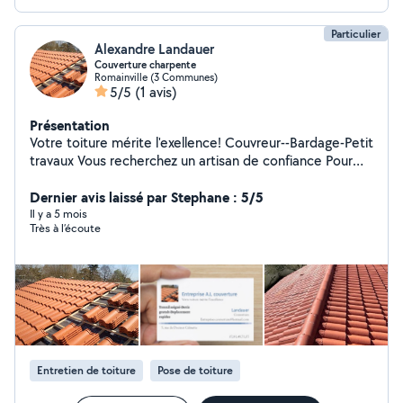
Particulier
Alexandre Landauer
Couverture charpente
Romainville (3 Communes)
5/5
(1 avis)
Présentation
Votre toiture mérite l'exellence! Couvreur--Bardage-Petit
travaux Vous recherchez un artisan de confiance Pour
entretenir,renover ou embellir votre habitation?Ne
chercher plus! Couverture:Refection
Dernier avis laissé par Stephane : 5/5
complète,réparation de fuites,remplacement de tuiles
Il y a 5 mois
Très à l’écoute
ou ardoises. :Pose et entretien de
gouttieres,cheneaux,descentes d'eau pluviale.
Bardage:,composite ou metal -pour une façade
isolée,moderne et durable. Petit travaux:Entretien
exterieur,reparations diverses,intervention rapides.
Travail soigné-Devis gratuit-Deplacement rapides
Interventions dans le secteur: saint hellier et ses
environs. Contactez-nous dés maintenant .cordialement
Entretien de toiture
Pose de toiture