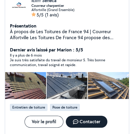
Icliff Seneca
Couvreur charpentier
Alfortville (Grand Ensemble)
5/5
(1 avis)
Présentation
À propos de Les Toitures de France 94 | Couvreur
Alfortville Les Toitures De France 94 propose des
services de couverture de haute qualité pour les
entreprises. Notre équipe expérimentée s'engage à
Dernier avis laissé par Marion : 5/5
fournir des solutions durables et esthétiques, adaptées
Il y a plus de 6 mois
Je suis très satisfaite du travail de monsieur S. Très bonne
aux besoins spécifiques de chaque client. Nous utilisons
communication, travail soigné et rapide.
des matériaux de premier choix pour garantir la
longévité et la résistance de nos réalisations. Que ce
soit pour une installation, une rénovation ou un
entretien, nous offrons un accompagnement
personnalisé tout au long du projet. Faites confiance à
notre expertise pour protéger et embellir vos bâtiments
avec soin et professionnalisme. devis et déplacement
Entretien de toiture
Pose de toiture
gratuit
Voir le profil
Contacter