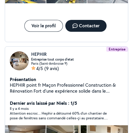
Voir le profil
Contacter
Entreprise
HEPHIR
Entreprise tout corps d'etat
Paris (Saint-Ambroise 9)
4/5
(9 avis)
Présentation
HEPHIR point fr Maçon Professionnel Construction &
Rénovation Fort d'une expérience solide dans le
domaine de la maçonnerie, je mets mon savoir-faire à
votre disposition pour tous vos travaux de construction,
Dernier avis laissé par Niels : 1/5
de rénovation et d'aménagement extérieur. Que ce soit
Il y a 4 mois
Attention escroc... Hephir a détourné 60% d'un chantier de
pour de petits travaux ou de grands projets, je vous
pose de fenêtres sans commandé celles-çi au prestataire.
garantis un travail soigné, durable et conforme à vos
Téléphone coupé, le client porte plainte ce jour pour
attentes. Prestations proposées : Construction de
escroquerie.
murs, cloisons et fondations Pose de briques, parpaings