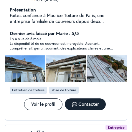
Présentation
Faites confiance à Maurice Toiture de Paris, une
entreprise familiale de couvreurs depuis deux
générations. Notre héritage, c'est votre garantie : un
travail de qualité, des techniques éprouvées et un
Dernier avis laissé par Marie : 5/5
engagement indéfectible pour protéger et embellir
Il y a plus de 6 mois
La disponibilité de ce couvreur est incroyable. Avenant,
votre patrimoine parisien."
compréhensif, gentil, souriant, des explications claires et une
grande écoute. Donne de très bons conseils Sans hésiter, je le
recontacterai quand mes projets aboutiront
Entretien de toiture
Pose de toiture
Voir le profil
Contacter
Entreprise