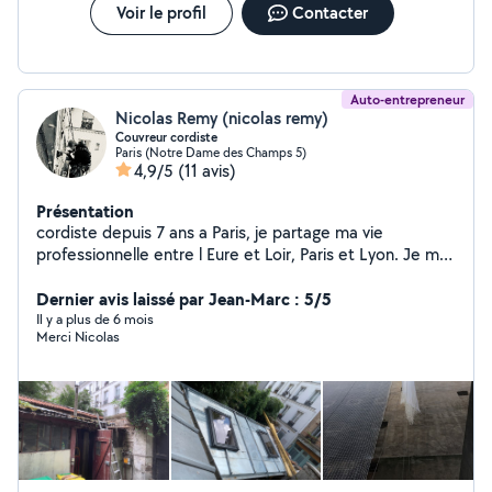
Voir le profil
Contacter
Auto-entrepreneur
Nicolas Remy (nicolas remy)
Couvreur cordiste
Paris (Notre Dame des Champs 5)
4,9/5
(11 avis)
Présentation
cordiste depuis 7 ans a Paris, je partage ma vie
professionnelle entre l Eure et Loir, Paris et Lyon. Je me
suis spécialisé en milieu urbain, notamment en
couverture, mais aussi maçonnerie, eaux usées, pose de
Dernier avis laissé par Jean-Marc : 5/5
filet de sécurité, anti pigeon. Je me déplace pour
Il y a plus de 6 mois
Merci Nicolas
étudier votre problématique avant devis et proposer
une solution adaptée a votre besoin. Inscrit a la
chambre des métiers de Lyon, assurance décénale ok.