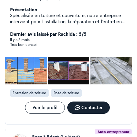
Présentation
Spécialisée en toiture et couverture, notre entreprise
intervient pour l'installation, la réparation et l'entretien
de tous types de toitures. Nous réalisons également la
pose et la réparation de gouttières, la recherche et
Dernier avis laissé par Rachida : 5/5
réparation de fuites, les travaux d'étanchéité, ainsi que
Il y a 2 mois
Très bon conseil
le nettoyage et le démoussage de toiture. Sérieux,
réactivité et qualité de finition sont au cœur de notre
engagement afin de garantir une toiture durable et
parfaitement protégée.
Entretien de toiture
Pose de toiture
Voir le profil
Contacter
Auto-entrepreneur
Benoit Brient (La Haut)