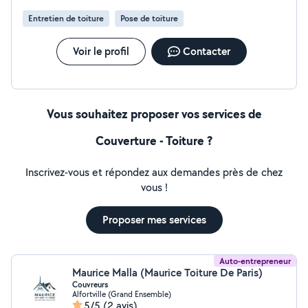
PVC, havraise,cuivre - Isolation Triso pour toiture - Zinc,
Entretien de toiture
Pose de toiture
bac acier - Ardoise -peinture Contactez-moi pour plus
d'informations et pour obtenir un devis gratuit merci .
Voir le profil
Contacter
Vous souhaitez proposer vos services de
Couverture - Toiture ?
Inscrivez-vous et répondez aux demandes près de chez
vous !
Proposer mes services
Auto-entrepreneur
Maurice Malla (Maurice Toiture De Paris)
Couvreurs
Alfortville (Grand Ensemble)
5/5
(2 avis)