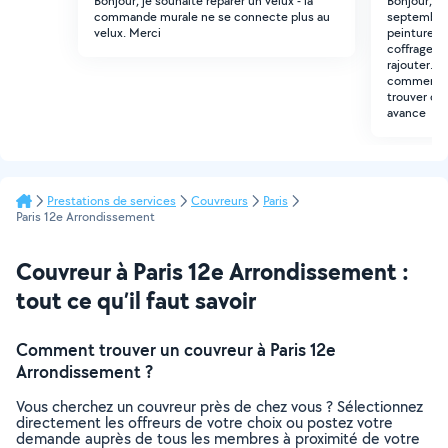
Bonjour, je souhaite réparer un velux - la
Bonjour, j
commande murale ne se connecte plus au
septembre ma
velux. Merci
peinture du
coffrage d'
rajouter. c
commencer 
trouver que
avance
Prestations de services
Couvreurs
Paris
Paris 12e Arrondissement
Couvreur à Paris 12e Arrondissement :
tout ce qu’il faut savoir
Comment trouver un couvreur à Paris 12e
Arrondissement ?
Vous cherchez un couvreur près de chez vous ? Sélectionnez
directement les offreurs de votre choix ou postez votre
demande auprès de tous les membres à proximité de votre