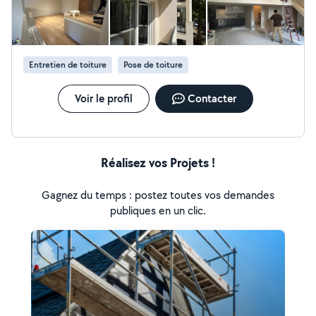
et pierres Réalisation de dalles, terrasses et escaliers en
béton Enduits, crépis et ravalement de façade Petits
travaux de maçonnerie et réparations diverses Pourquoi
me faire confiance ? Travail de qualité et finitions
Entretien de toiture
Pose de toiture
soignées Respect des délais et du budget Conseils
personnalisés adaptés à votre projet Devis gratuit et
réponse rapide Zone d'intervention : La Région
Voir le profil
Contacter
Parisienne 92 et 78 Contactez-moi dès maintenant pour
un devis ou plus d'informations ! Votre projet entre de
bonnes mains
Réalisez vos Projets !
Gagnez du temps : postez toutes vos demandes
publiques en un clic.