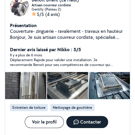
Artisan couvreur cordiste
Gentilly (Plateau 2)
5/5
(4 avis)
Présentation
Couverture- zinguerie - ravalement - travaux en hauteur
Bonjour, Je suis artisan couvreur cordiste, spécialisé
dans les travaux d'accès difficile et en hauteur. Mes
services ( assurance décennale couverture): Nettoyage
Dernier avis laissé par Nikko : 5/5
et Entretien de Toitures: - demoussage, traitement
Il y a plus de 6 mois
Déplacement Rapide pour valider une installation. Je
hydrofuge, nettoyage complet - lavage de vitres en
recommande Benoit pour ses compétences de couvreur qui
hauteur Ravalement de Façade: - purge et mise en
ont permis de confirmer des malfaçons sur ma toiture.
sécurité - Nettoyage, réparation, peinture, finition
Enduits traditionnels à la chaux ou ciment Travaux de
Couverture - Réparation de tuiles ou ardoises,
recherche de fuites - création velux - audit / expertise
de toitures Travaux d'Accès Difficile (cordiste): -
Interventions en hauteur, assurances décennale
Entretien de toiture
Nettoyage de gouttière
couverture. Site web https://haut.la/
Voir le profil
Contacter