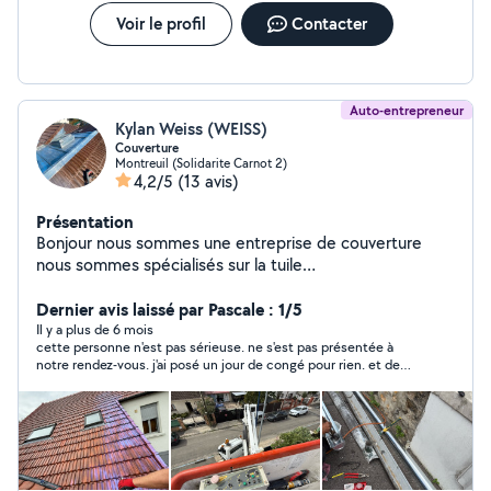
Voir le profil
Contacter
Auto-entrepreneur
Kylan Weiss (WEISS)
Couverture
Montreuil (Solidarite Carnot 2)
4,2/5
(13 avis)
Présentation
Bonjour nous sommes une entreprise de couverture
nous sommes spécialisés sur la tuile
mécanique,Ardoise,zinc , nous assurons l'étanchéité es
l'évacuation des eaux de pluie, du faîtage à la ligne
Dernier avis laissé par Pascale : 1/5
dégoût, Vous recherchez une entreprise fiable, rapide et
Il y a plus de 6 mois
cette personne n'est pas sérieuse. ne s'est pas présentée à
ponctuelle ? N'hésitez pas à demander votre devis
notre rendez-vous. j'ai posé un jour de congé pour rien. et de
gratuit pour tous travaux de couverture , Service
plus il me renvoie systématiquement sur son répondeur quand
proposé : Création de charpente, traditionnelle et
je l'appelle pour une explication. je vous le déconseille
individuelle (fermettes) - Rénovation de couverture,
vivement. quel manque de professionnalisme !!!
changement de tuiles - Nettoyage - Recherche de fuite
- Pose et création de Velux - Installation de volets
roulants électriques ou manuels - Gouttières en zinc,