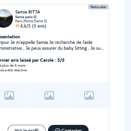
Particulier
Samia BITTA
Samia paris 12
Paris (Notre Dame 3)
4,6/5
(5 avis)
ésentation
lle Samia Je recherche de l'aide
tive.. Je peux assurer du baby Sitting . Je suis
spo pour m'occuper de votre chat à mon domicile ou
otre domicile. Je peux assurer du dog sitting . Je
nier avis laissé par Carole : 5/5
ux également conduire une voiture et un 22 M3.
y a plus de 6 mois
ia a été réactive
rci
Voir le profil
Contacter