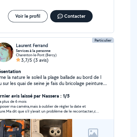
Voir le profil
Contacter
Particulier
Laurent Ferrand
Services à la personne
Charenton-le-Pont (Bercy)
3,7/5
(3 avis)
ésentation
ime la nature le soleil la plage ballade au bord de l
 sur les quai de seine je fais du bricolage peinture
paration de matériel un peu de mécanique auto
nier avis laissé par Nassera : 1/5
y a plus de 6 mois
poser ma caméra,mais à oublier de régler la date et
eure.Ma dit que s’il y’avait un problème de le recontacter,ce
 j’ai fait quand je me suis rendu compte de l’oubli,et depuis
s de nouvelles,donc personne pas sérieuse,je ne
ommande pas.