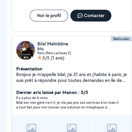
Voir le profil
Contacter
Particulier
Bilal Mahiddine
Billy
Paris (Pere Lachaise 2)
5/5
(1 avis)
Présentation
Bonjour je m'appelle bilal, j'ai 21 ans et j'habite à paris; je
suis prêt à répondre pour toutes demandes en île de
France, n'hésitez pas à me contacter en privé.
Dernier avis laissé par Manon : 5/5
Il y a plus de 6 mois
Bilal est très géré n’a-t-il, je n’ai pas pris ses services à lui mais il
a tout fait pour me trouver une solution et m’expliquer à
distance. Il a pris du temps. Merci Bilal !!