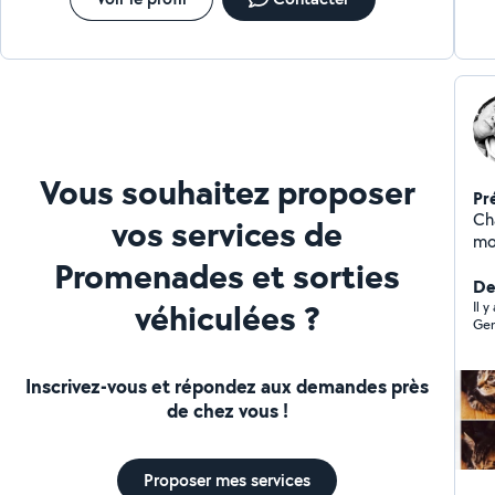
Vous souhaitez proposer
Pr
Ch
vos services de
mord
Promenades et sorties
du pet sitt
me
De
véhiculées ?
lapi
Il 
Gen
D'
Inscrivez-vous et répondez aux demandes près
de chez vous !
Proposer mes services