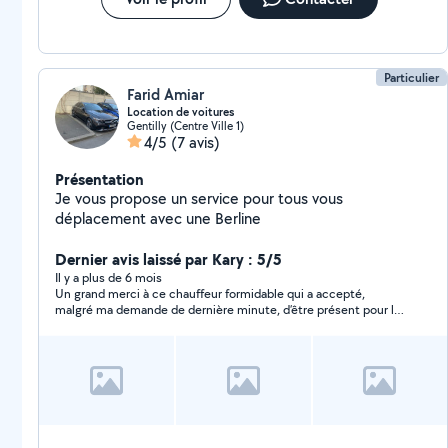
vous donner des nouvelles le temps de votre départ.
Particulier
Farid Amiar
Location de voitures
Gentilly (Centre Ville 1)
4/5
(7 avis)
Présentation
Je vous propose un service pour tous vous
déplacement avec une Berline
Dernier avis laissé par Kary : 5/5
Il y a plus de 6 mois
Un grand merci à ce chauffeur formidable qui a accepté,
malgré ma demande de dernière minute, d’être présent pour le
jour de mon mariage. Malgré les imprévus et les retards, il a fait
preuve d’une patience remarquable, toujours souriant et d’une
grande gentillesse. Sa présence ce jour-là m’a énormément
soulagée, et je ne peux que le recommander pour son
professionnalisme, sa disponibilité et son calme rassurant.
Merci infiniment pour tout !