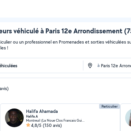
rs véhiculé à Paris 12e Arrondissement (75
iculier ou un professionnel en Promenades et sorties véhiculées su
les !
à
avis)
Particulier
Halifa Ahamada
Halifa.A
Montreuil (La Noue Clos Francais Guilands 4)
4,8/5
(150 avis)