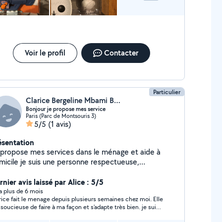
Voir le profil
Contacter
Particulier
Clarice Bergeline Mbami BAKOCMEN
Bonjour je propose mes service
Paris (Parc de Montsouris 3)
5/5
(1 avis)
ésentation
 propose mes services dans le ménage et aide à
micile je suis une personne respectueuse,
nctuelle
nier avis laissé par Alice : 5/5
y a plus de 6 mois
rice fait le menage depuis plusieurs semaines chez moi. Elle
 soucieuse de faire à ma façon et s'adapte très bien. je suis
confiance et recommande Clarice