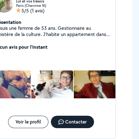
Lol et vos trésors
Paris (Charonne 16)
5/5
(1 avis)
ésentation
 suis une femme de 53 ans. Gestionnaire au
nistère de la culture. J'habite un appartement dans
 quartier sympa du 20e. J'ai une adorable chienne
ihuahua de 4 ans nommée Grâçy. Je suis très
cun avis pour l'instant
ponible car je fais beaucoup de télétravail. J'ai hâte
 faire votre connaissance et de garder vos animaux
 compagnie. à bientôt Laurence
Voir le profil
Contacter