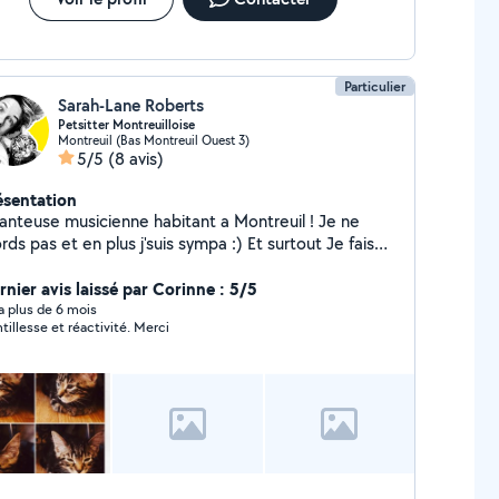
Particulier
Sarah-Lane Roberts
Petsitter Montreuilloise
Montreuil (Bas Montreuil Ouest 3)
5/5
(8 avis)
ésentation
anteuse musicienne habitant a Montreuil ! Je ne
s pas et en plus j'suis sympa :) Et surtout Je fais
ing ! Visites de chats et sorties d'animaux ! Je
 suis occupé de chiens, chats, cochons D'inde,
rnier avis laissé par Corinne : 5/5
ns, furets depuis plus de 6ans ! PAS DE GARDES
y a plus de 6 mois
tillesse et réactivité. Merci
ANIMAUX CHEZ MOI !