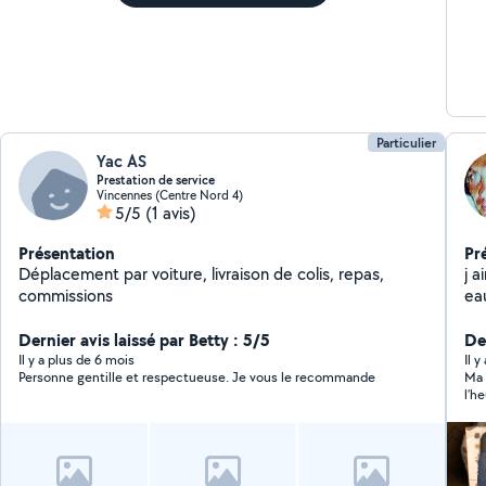
Particulier
Yac AS
Prestation de service
Vincennes (Centre Nord 4)
5/5
(1 avis)
Présentation
Pr
Déplacement par voiture, livraison de colis, repas,
j a
commissions
eau
ré
Dernier avis laissé par Betty : 5/5
Der
Il y a plus de 6 mois
Il 
Personne gentille et respectueuse. Je vous le recommande
Ma 
l’h
que
plu
rec