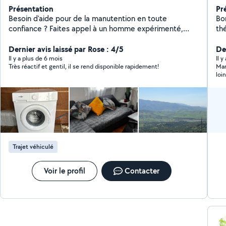
Présentation
Pr
Besoin d'aide pour de la manutention en toute
Bonjour 
confiance ? Faites appel à un homme expérimenté,
thé
fiable et à l'écoute. Je prends en charge votre mobilier
re
avec sérieux, efficacité et soin. Objets fragiles,
Dernier avis laissé par Rose : 4/5
quelq
De
meubles lourds je m'occupe de tout. Respect des
ga
Il y a plus de 6 mois
Il 
Très réactif et gentil, il se rend disponible rapidement!
Man
délais, matériel adapté, service personnalisé : votre
des
loi
tranquillité est ma priorité.
vi
en
bras (e
pa
Trajet véhiculé
Voir le profil
Contacter