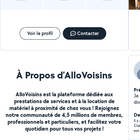
Voir le profil
Contacter
À Propos d’AlloVoisins
Pr
AlloVoisins est la plateforme dédiée aux
Je
prestations de services et à la location de
do
matériel à proximité de chez vous ! Rejoignez
po
notre communauté de 4,5 millions de membres,
Der
Il 
professionnels et particuliers, et facilitez votre
Cla
quotidien pour tous vos projets !
est
en 