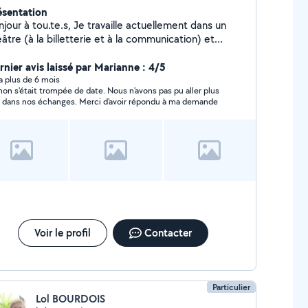
ésentation
à tou.te.s, Je travaille actuellement dans un
âtre (à la billetterie et à la communication) et
cherche à compléter mon emploi du temps avec
ues services à rendre. Je peux m'occuper de
rnier avis laissé par Marianne : 4/5
rder des enfants (expériences +++), de vous créer
y a plus de 6 mois
on s'était trompée de date. Nous n'avons pas pu aller plus
 outils de communication (flyers, affiches, cartes de
n dans nos échanges. Merci d'avoir répondu à ma demande
sites, couverture de book etc.) (expériences +++), ou
core de vous aider à déménager s'il vous faut des
xpérience ++). Si vous êtes intéressés, n'hésitez
s à me contacter :).
Voir le profil
Contacter
Particulier
Lol BOURDOIS