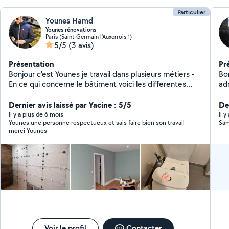
Particulier
Younes Hamd
Younes rénovations
Paris (Saint-Germain l'Auxerrois 1)
5/5
(3 avis)
Présentation
Pr
Bonjour c'est Younes je travail dans plusieurs métiers -
Bonjour Je m'appe
En ce qui concerne le bâtiment voici les differentes
administra
taches que j'effectue : -Plomberie et électricité
di
générale - Carrelage -Pose de placo -Enduit partiel ou
Dernier avis laissé par Yacine : 5/5
à v
Der
general -Rebouchage,gros,fin et ponçage -Pose de
pe
Il y a plus de 6 mois
Il 
Younes une personne respectueux et sais faire bien son travail
Sam
Parquet stratifié , lino , rénovation -Peinture mat, satin.
Me
merci Younes
acrylique -Papiers peints -Toile de verre Autres travaux
sur demande Travail propre et soigné
Voir le profil
Contacter