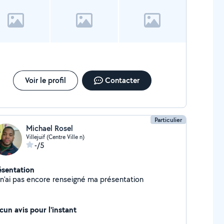
Voir le profil
Contacter
Particulier
Michael Rosel
Villejuif (Centre Ville n)
-/5
ésentation
 n'ai pas encore renseigné ma présentation
cun avis pour l'instant