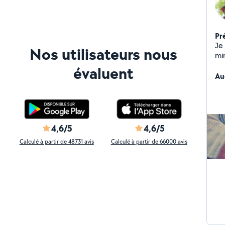
Pr
Je
Nos utilisateurs nous
mi
un
évaluent
ch
Au
dis
de
de
4,6/5
4,6/5
Calculé à partir de 48731 avis
Calculé à partir de 66000 avis