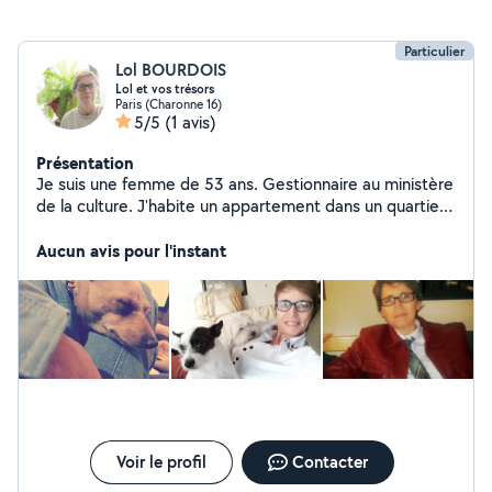
Particulier
Lol BOURDOIS
Lol et vos trésors
Paris (Charonne 16)
5/5
(1 avis)
Présentation
Je suis une femme de 53 ans. Gestionnaire au ministère
de la culture. J'habite un appartement dans un quartier
sympa du 20e. J'ai une adorable chienne chihuahua de 4
ans nommée Grâçy. Je suis très disponible car je fais
Aucun avis pour l'instant
beaucoup de télétravail. J'ai hâte de faire votre
connaissance et de garder vos animaux de compagnie.
à bientôt Laurence
Voir le profil
Contacter