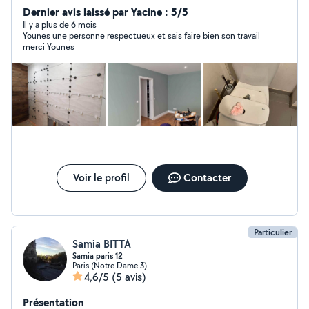
générale - Carrelage -Pose de placo -Enduit partiel ou
Dernier avis laissé par Yacine : 5/5
general -Rebouchage,gros,fin et ponçage -Pose de
Il y a plus de 6 mois
Younes une personne respectueux et sais faire bien son travail
Parquet stratifié , lino , rénovation -Peinture mat, satin.
merci Younes
acrylique -Papiers peints -Toile de verre Autres travaux
sur demande Travail propre et soigné
Voir le profil
Contacter
Particulier
Samia BITTA
Samia paris 12
Paris (Notre Dame 3)
4,6/5
(5 avis)
Présentation