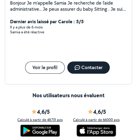
Bonjour Je m'appelle Samia Je recherche de l'aide
administrative.. Je peux assurer du baby Sitting . Je suis
dispo pour m'occuper de votre chat à mon domicile ou
à votre domicile. Je peux assurer du dog sitting . Je
Dernier avis laissé par Carole : 5/5
peux également conduire une voiture et un 22 M3.
Il y a plus de 6 mois
Samia a été réactive
Merci
Voir le profil
Contacter
Nos utilisateurs nous évaluent
4,6/5
4,6/5
Calculé à partir de 48731 avis
Calculé à partir de 66000 avis