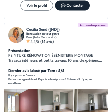
Voir le profil
Contacter
Auto-entrepreneur
Cecilia Send ([ND])
Rénovation en tout genre
Paris (Folie Mericourt 7)
4,4/5
(14 avis)
Présentation
PEINTURE RÉNOVATION ÉBÉNISTERIE MONTAGE
Travaux intérieurs et petits travaux 10 ans d'expérience
Bonjour, je suis Cécilia, ébéniste/peintre et architecte
d'intérieur diplômée des Arts Décoratifs de Paris, avec
Dernier avis laissé par Tom : 5/5
plus de 10 ans d'expérience. Je réalise : Peinture murs
Il y a plus de 6 mois
Personne agréable et Rapide a la réponse ! Même s’il n’y a pas
et plafonds Rafraîchissement complet d'appartement
eu affaire
Ponçage / vitrification parquet Montage de meubles
Petits travaux / finitions Rénovation de meubles et
création sur mesure Conseil en architecture intérieure
Travail propre, soigné, rapide. Possibilité de venir voir le
chantier avant devis. Je m'adapte au maximum à votre
budget tout en garantissant un travail professionnel.