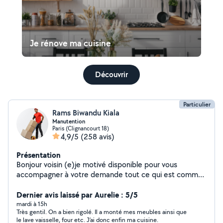
Je rénove ma cuisine
Découvrir
Particulier
Rams Biwandu Kiala
Manutention
Paris (Clignancourt 18)
4,9/5
(258 avis)
Présentation
Bonjour voisin (e)je motivé disponible pour vous
accompagner à votre demande tout ce qui est comme
manutention: ---- Charger et déchargement de votre
véhicule --- Même l'appartement il y a pas l'ascenseur je
Dernier avis laissé par Aurelie : 5/5
suis disponible ---- Montage de meubles et démontage -
mardi à 15h
Très gentil. On a bien rigolé. Il a monté mes meubles ainsi que
--- Même pour les objets très lourd je suis là pour vous
le lave vaisselle, four etc. J’ai donc enfin ma cuisine.