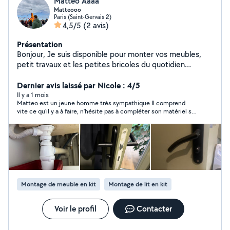
Matteo Aaaa
Matteooo
Paris (Saint-Gervais 2)
4,5/5
(2 avis)
Présentation
Bonjour, Je suis disponible pour monter vos meubles,
petit travaux et les petites bricoles du quotidien
également !!! J'attend vos propositions avec grand
plaisir. Bonne journée à vous, n'hésitez pas à me
Dernier avis laissé par Nicole : 4/5
contacter téléphoniquement
Il y a 1 mois
Matteo est un jeune homme très sympathique Il comprend
vite ce qu'il y a à faire, n'hésite pas à compléter son matériel si
nécéssaire, il veille à laisser l'endroit aussi propre que possible
je vais le recontacter pour un autre petit bricolage
Montage de meuble en kit
Montage de lit en kit
Voir le profil
Contacter