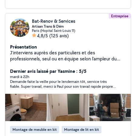
Entreprise
Bat-Renov & Services
Artisan Trans & Dém
Paris (Hopital Saint-Louis 11)
4,8/5
(125 avis)
Présentation
J'interviens auprès des particuliers et des
professionnels, seul ou en équipe selon l'ampleur du
chantier, pour vos petits et gros travaux intérieurs et
extérieurs : remise en état, rénovation complète
Dernier avis laissé par Yasmine : 5/5
(peinture, plomberie, électricité, sols, menuiserie,
mardi à 22h
Demande faite la veille pour le lendemain tôt, service très
parquet, etc.), ainsi que pour vos déménagements,
fiable. Super travail, merci à Paul pour son travail rapide propre
manutention lourde et aide au
et efficace, très professionnel, je recommande !
chargement/déchargement. Travail soigné et sérieux,
respect des délais, et prestations couvertes par une
garantie décennale pour votre tranquillité. Devis clair et
personnalisé sur demande.
Montage de meuble en kit
Montage de lit en kit