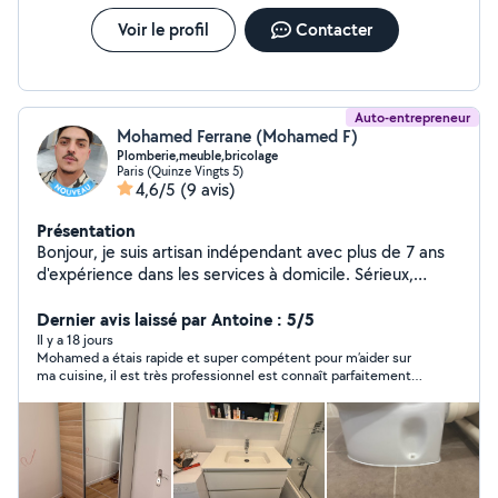
Voir le profil
Contacter
Auto-entrepreneur
Mohamed Ferrane (Mohamed F)
Plomberie,meuble,bricolage
Paris (Quinze Vingts 5)
4,6/5
(9 avis)
Présentation
Bonjour, je suis artisan indépendant avec plus de 7 ans
d'expérience dans les services à domicile. Sérieux,
ponctuel et minutieux, je réalise des interventions de
qualité sur Paris et en Île-de-France. Mes prestations : *
Dernier avis laissé par Antoine : 5/5
Montage de meubles (IKEA et toutes marques) *
Il y a 18 jours
Mohamed a étais rapide et super compétent pour m’aider sur
Fixation de TV au mur * Pose de tringles à rideaux,
ma cuisine, il est très professionnel est connaît parfaitement
stores et rideaux * Installation d'étagères, cadres,
ce qu’il fait, je referais appel à lui et le recommande fortement !
miroirs et accessoires * Pose de luminaires et
suspensions * Petits travaux de bricolage * Petite
plomberie : remplacement de robinets, mitigeurs,
pommeaux de douche, flexibles, joints, siphons,
mécanismes de chasse d'eau, réparation de petites