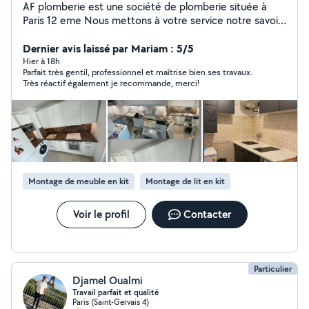
AF plomberie est une société de plomberie située à
Paris 12 eme Nous mettons à votre service notre savoir-
faire et notre expérience pour tous vos besoins en
installation, dépannage et entretien de plomberie. Nos
Dernier avis laissé par Mariam : 5/5
prestations couvrent : Réparation de fuites d'eau
Hier à 18h
Parfait très gentil, professionnel et maîtrise bien ses travaux.
Installation et entretien de chauffe-eau Rénovation de
Très réactif également je recommande, merci!
salle de bain Débouchage de canalisations ️ Dépannage
rapide et urgent Pourquoi nous choisir ? Intervention
rapide et soignée Devis clair et transparent Artisan de
confiance avec plusieurs années d'expérience Service
disponible 7j/7 pour vos urgences Nous intervenons à
Paris et dans les environs îles de France
Montage de meuble en kit
Montage de lit en kit
Voir le profil
Contacter
Particulier
Djamel Oualmi
Travail parfait et qualité
Paris (Saint-Gervais 4)