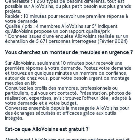
Généraliste : 1 250 types de besoins différents, tout est
possible sur AlloVoisins, du plus petit besoin aux plus grands
projets.
Rapide : 10 minutes pour recevoir une première réponse à
votre demande
Qualité / prix : 4 membres AlloVoisins sur 5* indiquent
qu’AlloVoisins propose un bon rapport qualité/prix
* Données issues d’une enquête AlloVoisins réalisée sur un
échantillon de 5 671 personnes interrogées (Février 2024)
Vous cherchez un monteur de meubles en urgence ?
Sur AlloVoisins, seulement 10 minutes pour recevoir une
première réponse à votre demande. Postez votre demande
et trouvez en quelques minutes un membre de confiance,
autour de chez vous, pour votre besoin urgent de montage
meubles en kit
Consultez les profils des membres, professionnels ou
particuliers, qui vous ont contacté. Présentation, photos de
réalisation, expertises, avis : trouvez l'offreur idéal, adapté à
votre demande et à votre budget.
Conversez ensemble depuis la messagerie AlloVoisins pour
des échanges sécurisés et efficaces grâce aux outils
intégrés.
Est-ce que AlloVoisins est gratuit ?
Absolument ! AlloVoisins est un service entièrement gratuit