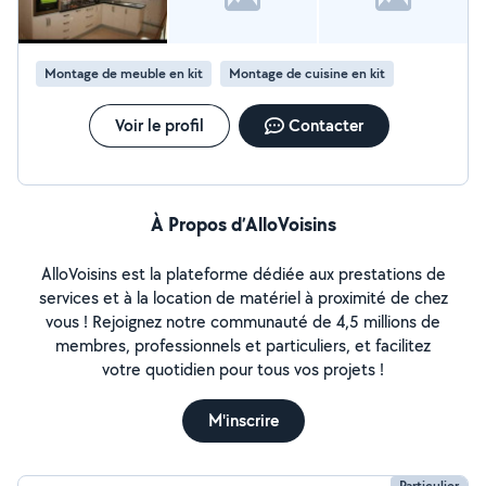
sont impeccables et, en plus, ses tarifs sont très raisonnables.
Un excellent rapport qualité-prix ! Je suis entièrement
satisfaite de son intervention et je le recommande à 100 % les
yeux fermés. Merci encore pour votre sérieux et votre
Montage de meuble en kit
Montage de cuisine en kit
professionnalisme !
Voir le profil
Contacter
À Propos d’AlloVoisins
AlloVoisins est la plateforme dédiée aux prestations de
services et à la location de matériel à proximité de chez
vous ! Rejoignez notre communauté de 4,5 millions de
membres, professionnels et particuliers, et facilitez
votre quotidien pour tous vos projets !
M'inscrire
Particulier