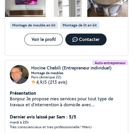
Montage de meuble en kit
Montage de lit en kit
Voir le profil
Contacter
Auto-entrepreneur
Hocine Chebili (Entrepreneur individuel)
Montage de meubles
Paris (Amerique 22)
4,9/5
(213 avis)
Présentation
Bonjour Je propose mes services pour tout type de
travaux et d'intervention à domicile avec
sérieux,efficacité et des tarifs très raisonnable.
PRESTATION PROPOSÉE .Montage et démontage de
Dernier avis laissé par Sam : 5/5
touts types de meubles EKEA,Conforama ,but,etc)
mardi à 22h
Très consciencieux et tres professionnelle ! Merci
.Aide au déménagement: Manutention,transport