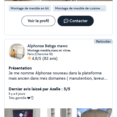
fuites et autres interventions de plomberie courantes.
Montage de meuble en kit
Montage de meuble de cuisine en kit
Je travaille avec soin, je protège votre intérieur, je laisse
le chantier propre et je m'engage à fournir un travail de
qualité. Devis gratuit, intervention rapide et satisfaction
Voir le profil
Contacter
client garantie.
Particulier
Alphonse Bebga mawo
Montage meuble,manu et vitres.
Paris (Charonne 16)
4,8/5
(82 avis)
Présentation
Je me nomme Alphonse nouveau dans la plateforme
mais ancien dans mes domaines ( manutention, laveur
de vitres et montage meuble )je suis là pour vous servir.
Homme fiable, respectueux ,sourire, dynamique et
Dernier avis laissé par Axelle : 5/5
ponctuel qui sont surtout mes clés de réussite
Il y a 6 jours
Très gentille ❤️👌