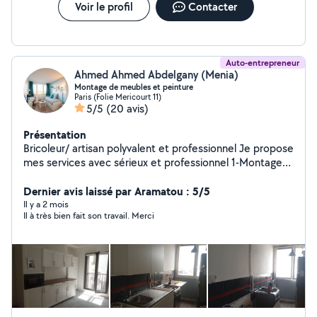
Voir le profil
Contacter
Auto-entrepreneur
Ahmed Ahmed Abdelgany (Menia)
Montage de meubles et peinture
Paris (Folie Mericourt 11)
5/5
(20 avis)
Présentation
Bricoleur/ artisan polyvalent et professionnel Je propose
mes services avec sérieux et professionnel 1-Montage
de meubles 2- accrochage tout type (étagère,
éléments,cadres, miroir....) 3-peinture 4 changement
Dernier avis laissé par Aramatou : 5/5
des serrures Le prix est raisonnable
Il y a 2 mois
Il à très bien fait son travail. Merci