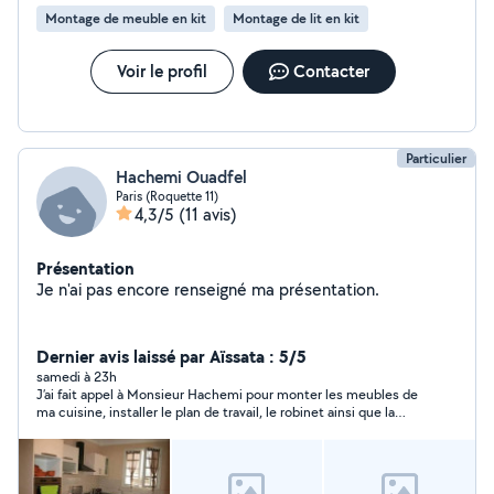
Montage de meuble en kit
Montage de lit en kit
Voir le profil
Contacter
Particulier
Hachemi Ouadfel
Paris (Roquette 11)
4,3/5
(11 avis)
Présentation
Je n'ai pas encore renseigné ma présentation.
Dernier avis laissé par Aïssata : 5/5
samedi à 23h
J’ai fait appel à Monsieur Hachemi pour monter les meubles de
ma cuisine, installer le plan de travail, le robinet ainsi que la
plaque de cuisson. Il a été très ponctuel, professionnel,
serviable et d’une grande gentillesse. C’est une personne de
confiance qui tient ses engagements et respecte sa parole, ce
qui est très appréciable. Son travail est soigné, les finitions