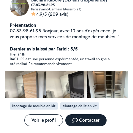
07-83-98-61-95
Paris (Saint-Germain l'Auxerrois 1)
4,9/5
(209 avis)
Présentation
07-83-98-61-95 Bonjour, avec 10 ans d'expérience, je
vous propose mes services de montage de meubles. Je
suis à votre service pour tous types de montages (IKEA,
Leroy Merlin, Conforama, etc.). Spécialiste dressing
Dernier avis laissé par Farid : 5/5
PAX, lits, armoires, canapés. Monteur expérimenté, je
Hier à 11h
BACHIRE est une personne expérimentée, un travail soigné a
dispose de tout le matériel nécessaire
été réalisé. Je recommande vivement .
Montage de meuble en kit
Montage de lit en kit
Voir le profil
Contacter