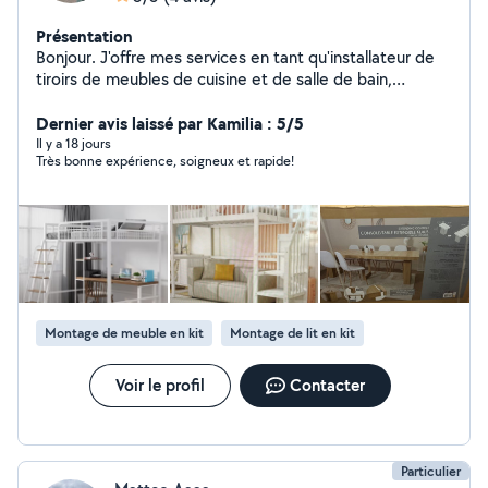
Présentation
Bonjour. J'offre mes services en tant qu'installateur de
tiroirs de meubles de cuisine et de salle de bain,
d'électricité, de peinture et de tout ce qui concerne la
construction et la décoration de la maison.
Dernier avis laissé par Kamilia : 5/5
Il y a 18 jours
Très bonne expérience, soigneux et rapide!
Montage de meuble en kit
Montage de lit en kit
Voir le profil
Contacter
Particulier