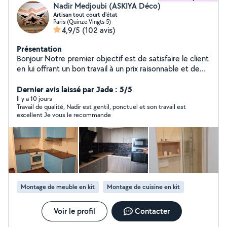
Nadir Medjoubi (ASKIYA Déco)
Artisan tout court d'état
Paris (Quinze Vingts 5)
4,9/5
(102 avis)
Présentation
Bonjour Notre premier objectif est de satisfaire le client
en lui offrant un bon travail à un prix raisonnable et de
bonne qualité et de gagner sa confiance afin de
conquérir un nouveau client nous sommes à votre
Dernier avis laissé par Jade : 5/5
service à toute moment n'hésitez pas à nous contacter
Il y a 10 jours
Travail de qualité, Nadir est gentil, ponctuel et son travail est
excellent Je vous le recommande
Montage de meuble en kit
Montage de cuisine en kit
Voir le profil
Contacter