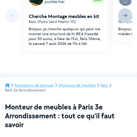
postée hier
p
Cherche Montage meubles en kit
Cherche
Paris (Porte Saint-Martin 10)
Paris (Crou
Bonjour, je cherche quelqu'un qui peut me
Bonjour, j
monter une structure de lit IKEA Fryesdal
m'aider à 
pour 30 euros, à Gare de l'Est, Paris 10ème,
le samedi 7 août 2026 de 11h à 14h.
Prestations de services
Monteurs de meubles
Paris
Paris 3e Arrondissement
Monteur de meubles à Paris 3e
Arrondissement : tout ce qu’il faut
savoir