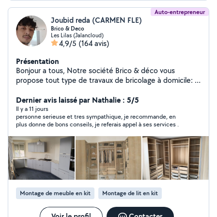
Auto-entrepreneur
Joubid reda (CARMEN FLE)
Brico & Deco
Les Lilas (Jalancloud)
4,9/5
(164 avis)
Présentation
Bonjour a tous, Notre société Brico & déco vous
propose tout type de travaux de bricolage à domicile: -
Montage de meuble ( installation de cuisine, etc) -
Décoration intérieur (fixation d'étagère, tableau, miroir
Dernier avis laissé par Nathalie : 5/5
etc...) -Électricité (installation de luminaire, prise,
Il y a 11 jours
personne serieuse et tres sympathique, je recommande, en
interrupteur etc...) -Plomberie (tuyauterie PVC,
plus donne de bons conseils, je referais appel à ses services .
robinetterie, vasque etc...) -Peinture et pose de papier
peint - Pose de carrelage - Jardinage ( nettoyage de
terrasse, pose et construction de terrasse en bois ou
en PVC..) -Tout autre travaux (j'étudie toutes les
demandes). Tarif: Sur devis Carmen et Reda
Brico&déco
Montage de meuble en kit
Montage de lit en kit
Voir le profil
Contacter