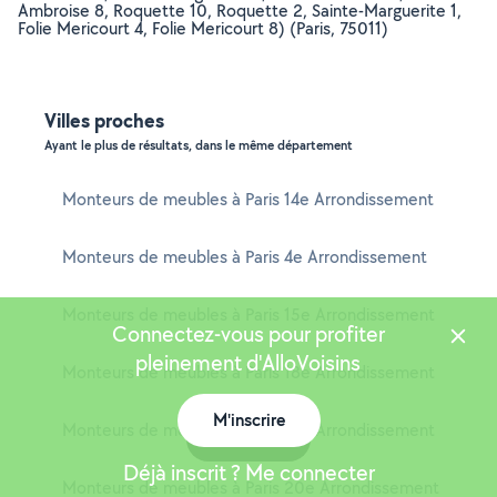
Ambroise 8, Roquette 10, Roquette 2, Sainte-Marguerite 1,
Folie Mericourt 4, Folie Mericourt 8) (Paris, 75011)
Villes proches
Ayant le plus de résultats, dans le même département
Monteurs de meubles à Paris 14e Arrondissement
Monteurs de meubles à Paris 4e Arrondissement
Monteurs de meubles à Paris 15e Arrondissement
Connectez-vous pour profiter
pleinement d'AlloVoisins
Monteurs de meubles à Paris 18e Arrondissement
M'inscrire
Monteurs de meubles à Paris 19e Arrondissement
Carte
Déjà inscrit ? Me connecter
Monteurs de meubles à Paris 20e Arrondissement