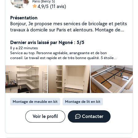
Paris (Bercy 5)
4,9/5
(11 avis)
Présentation
Bonjour, Je propose mes services de bricolage et petits
travaux à domicile sur Paris et alentours. Montage de
meubles (IKEA, Conforama) Fixation (tringles, rideaux,
étagères, cadres) Petits travaux d'électricité (luminaires,
Dernier avis laissé par Ngoné : 5/5
prises) Plomberie simple (robinet, siphon, débouchage)
Il y a 22 minutes
Service au top. Personne agréable, arrangeante et de bon
Réparations diverses Nettoyage et entretien logement
conseil. Le travail est rapide et de très bonne qualité. 5 étoiles
/ Airbnb Sérieux, ponctuel et soigneux, j'ai l'habitude de
sans hésiter
travailler chez des particuliers avec un vrai souci du
détail. Disponible rapidement Travail propre et efficace
N'hésitez pas à me contacter pour toute demande
Montage de meuble en kit
Montage de lit en kit
Voir le profil
Contacter