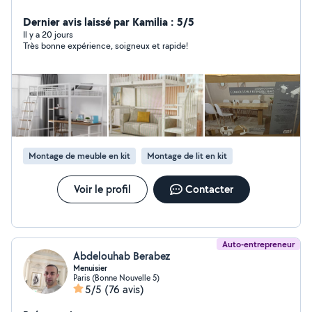
d'électricité, de peinture et de tout ce qui concerne la
construction et la décoration de la maison.
Dernier avis laissé par Kamilia : 5/5
Il y a 20 jours
Très bonne expérience, soigneux et rapide!
Montage de meuble en kit
Montage de lit en kit
Voir le profil
Contacter
Auto-entrepreneur
Abdelouhab Berabez
Menuisier
Paris (Bonne Nouvelle 5)
5/5
(76 avis)