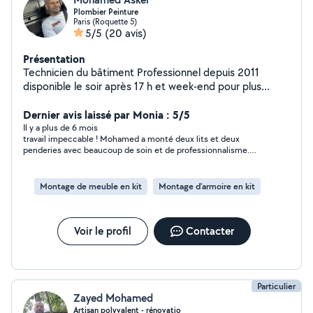
Plombier Peinture
Paris (Roquette 5)
5/5
(20 avis)
Présentation
Technicien du bâtiment Professionnel depuis 2011
disponible le soir après 17 h et week-end pour plus
d'informations veuillez me contacter
Dernier avis laissé par Monia : 5/5
Il y a plus de 6 mois
travail impeccable ! Mohamed a monté deux lits et deux
penderies avec beaucoup de soin et de professionnalisme.
Tout est parfaitement stable et bien fait. Très ponctuel et
sérieux, je recommande vivement !"
Montage de meuble en kit
Montage d'armoire en kit
Voir le profil
Contacter
Particulier
Zayed Mohamed
Artisan polyvalent - rénovatio