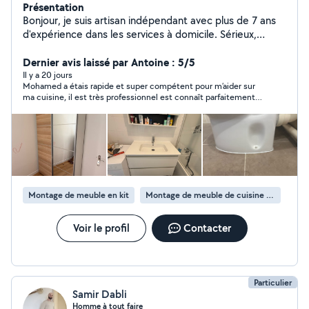
Présentation
Bonjour, je suis artisan indépendant avec plus de 7 ans
d'expérience dans les services à domicile. Sérieux,
ponctuel et minutieux, je réalise des interventions de
qualité sur Paris et en Île-de-France. Mes prestations : *
Dernier avis laissé par Antoine : 5/5
Montage de meubles (IKEA et toutes marques) *
Il y a 20 jours
Mohamed a étais rapide et super compétent pour m’aider sur
Fixation de TV au mur * Pose de tringles à rideaux,
ma cuisine, il est très professionnel est connaît parfaitement
stores et rideaux * Installation d'étagères, cadres,
ce qu’il fait, je referais appel à lui et le recommande fortement !
miroirs et accessoires * Pose de luminaires et
suspensions * Petits travaux de bricolage * Petite
plomberie : remplacement de robinets, mitigeurs,
pommeaux de douche, flexibles, joints, siphons,
mécanismes de chasse d'eau, réparation de petites
fuites et autres interventions de plomberie courantes.
Montage de meuble en kit
Montage de meuble de cuisine en kit
Je travaille avec soin, je protège votre intérieur, je laisse
le chantier propre et je m'engage à fournir un travail de
qualité. Devis gratuit, intervention rapide et satisfaction
Voir le profil
Contacter
client garantie.
Particulier
Samir Dabli
Homme à tout faire