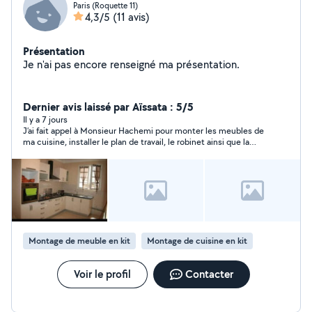
Paris (Roquette 11)
4,3/5
(11 avis)
Présentation
Je n'ai pas encore renseigné ma présentation.
Dernier avis laissé par Aïssata : 5/5
Il y a 7 jours
J’ai fait appel à Monsieur Hachemi pour monter les meubles de
ma cuisine, installer le plan de travail, le robinet ainsi que la
plaque de cuisson. Il a été très ponctuel, professionnel,
serviable et d’une grande gentillesse. C’est une personne de
confiance qui tient ses engagements et respecte sa parole, ce
qui est très appréciable. Son travail est soigné, les finitions
sont impeccables et, en plus, ses tarifs sont très raisonnables.
Un excellent rapport qualité-prix ! Je suis entièrement
satisfaite de son intervention et je le recommande à 100 % les
yeux fermés. Merci encore pour votre sérieux et votre
Montage de meuble en kit
Montage de cuisine en kit
professionnalisme !
Voir le profil
Contacter