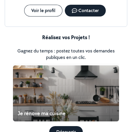
.ponctuel,sérieux et soigné .Matériel professionnel
Déplacement rapide sur Paris et île de France
Voir le profil
Contacter
CONTACT Disponible touts les jours N'hésitez pas à me
contacter pour un devis ou une intervention rapide
Réalisez vos Projets !
Gagnez du temps : postez toutes vos demandes
publiques en un clic.
Je rénove ma cuisine
Découvrir