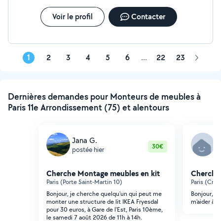
Voir le profil
Contacter
1
2
3
4
5
6
...
22
23
Page
suivant
Dernières demandes pour Monteurs de meubles à
Paris 11e Arrondissement (75) et alentours
Jana G.
Y
30€
postée hier
p
Cherche Montage meubles en kit
Cherche
Paris (Porte Saint-Martin 10)
Paris (Crou
Bonjour, je cherche quelqu'un qui peut me
Bonjour, j
monter une structure de lit IKEA Fryesdal
m'aider à 
pour 30 euros, à Gare de l'Est, Paris 10ème,
le samedi 7 août 2026 de 11h à 14h.