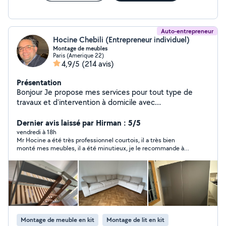
Auto-entrepreneur
Hocine Chebili (Entrepreneur individuel)
Montage de meubles
Paris (Amerique 22)
4,9/5
(214 avis)
Présentation
Bonjour Je propose mes services pour tout type de
travaux et d'intervention à domicile avec
sérieux,efficacité et des tarifs très raisonnable.
PRESTATION PROPOSÉE .Montage et démontage de
Dernier avis laissé par Hirman : 5/5
touts types de meubles EKEA,Conforama ,but,etc)
vendredi à 18h
Mr Hocine a été très professionnel courtois, il a très bien
.Aide au déménagement: Manutention,transport
monté mes meubles, il a été minutieux, je le recommande à
léger,organisation,emballage de meubles et de fragile
100000%.
(assiettes,verres ,lustres etc ) Fixation murale
meuble,tableaux ,tringles à rideaux ,tv etc .TRAVAUX DE
RÉNOVATION : -penture -carrelages -petit travaux de
bricolage INSTALLATION DE SYSTÈMES DE SÉCURITÉ : -
caméra de surveillance -systèmes de protection d'accès
(digicode ,interphone,serrure renforcée) POURQUOI
Montage de meuble en kit
Montage de lit en kit
ME CHOISIR : .travaille propre et soigné