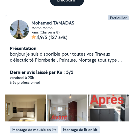
Particulier
Mohamed TAMADAS
Momo Momo
Paris (Charonne 8)
4,9/5
(127 avis)
Présentation
bonjour je suis disponible pour toutes vos Travaux
d'électricité Plomberie . Peinture. Montage tout type de
meuble Cuisine équipée Une personne sérieuse et
dynamique
Dernier avis laissé par Ka : 5/5
vendredi à 23h
très professionnel
Montage de meuble en kit
Montage de lit en kit