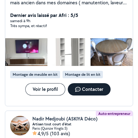
mais ancien dans mes domaines ( manutention, laveur
de vitres et montage meuble )je suis là pour vous servir.
Homme fiable, respectueux ,sourire, dynamique et
Dernier avis laissé par Afri : 5/5
ponctuel qui sont surtout mes clés de réussite
samedi à 9h
Très sympa, et réactif
Montage de meuble en kit
Montage de lit en kit
Voir le profil
Contacter
Auto-entrepreneur
Nadir Medjoubi (ASKIYA Déco)
Artisan tout court d'état
Paris (Quinze Vingts 5)
4,9/5
(103 avis)