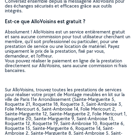
Conversez ensemble depuis la messagerie AlloVoisins pour
des échanges sécurisés et efficaces grâce aux outils
intégrés.
Est-ce que AlloVoisins est gratuit ?
Absolument ! AlloVoisins est un service entièrement gratuit
et sans aucune commission pour tout utilisateur cherchant un
membre, qu’il soit professionnel ou particulier, pour une
prestation de service ou une location de matériel. Payez
uniquement le prix de la prestation, fixé par vous,
demandeur, et l’offreur.
Vous pouvez réaliser le paiement en ligne de la prestation
directement sur AlloVoisins, sans aucune commission ni frais
bancaires.
Sur AlloVoisins, trouvez toutes les prestations de services
pour réaliser votre projet de Montage meubles en kit sur la
ville de Paris 11e Arrondissement (Sainte-Marguerite 5,
Roquette 21, Roquette 18, Roquette 3, Saint-Ambroise 3,
Folie Mericourt 6, Saint-Ambroise 14, Folie Mericourt 2,
Sainte-Marguerite 12, Sainte-Marguerite 2, Folie Mericourt 1,
Roquette 20, Sainte-Marguerite 9, Saint-Ambroise 13,
Roquette 12, Roquette 19, Saint-Ambroise 10, Roquette 6,
Roquette 15, Sainte-Marguerite 6, Roquette 14, Saint-
Ambroise 2, Sainte-Marguerite 8, Saint-Ambroise 5, Saint-