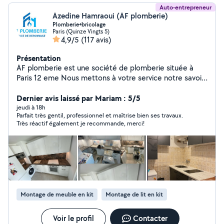
Auto-entrepreneur
Azedine Hamraoui (AF plomberie)
Plomberie+bricolage
Paris (Quinze Vingts 5)
4,9/5
(117 avis)
Présentation
AF plomberie est une société de plomberie située à
Paris 12 eme Nous mettons à votre service notre savoir-
faire et notre expérience pour tous vos besoins en
installation, dépannage et entretien de plomberie. Nos
Dernier avis laissé par Mariam : 5/5
prestations couvrent : Réparation de fuites d'eau
jeudi à 18h
Parfait très gentil, professionnel et maîtrise bien ses travaux.
Installation et entretien de chauffe-eau Rénovation de
Très réactif également je recommande, merci!
salle de bain Débouchage de canalisations ️ Dépannage
rapide et urgent Pourquoi nous choisir ? Intervention
rapide et soignée Devis clair et transparent Artisan de
confiance avec plusieurs années d'expérience Service
disponible 7j/7 pour vos urgences Nous intervenons à
Paris et dans les environs îles de France
Montage de meuble en kit
Montage de lit en kit
Voir le profil
Contacter