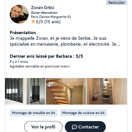
Particulier
Zoran Grkic
Zoran rénovation
Paris (Sainte-Marguerite 8)
5/5
(15 avis)
Présentation
Je m'appelle Zoran, et je viens de Serbie. Je suis
spécialisé en menuiserie, plomberie, et électricité. Je
travaille depuis quinze ans dans le domaine de la
rénovation. Quand je ne travaille pas, je profite du
Dernier avis laissé par Barbara : 5/5
conducteur de travaux, Monsieur Chat présent sur la
Il y a 1 mois
Agréable serviable et ponctuel merci
photo, et de mon épouse.
Montage de meuble en kit
Montage de cuisine en kit
Voir le profil
Contacter