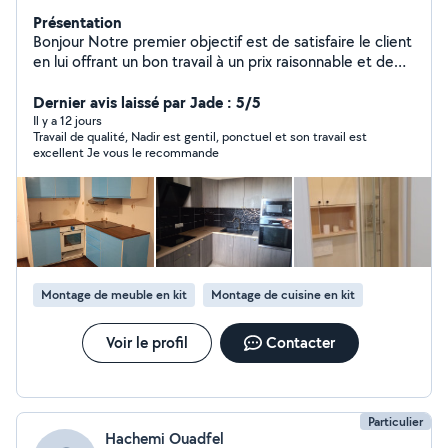
Présentation
Bonjour Notre premier objectif est de satisfaire le client
en lui offrant un bon travail à un prix raisonnable et de
bonne qualité et de gagner sa confiance afin de
conquérir un nouveau client nous sommes à votre
Dernier avis laissé par Jade : 5/5
service à toute moment n'hésitez pas à nous contacter
Il y a 12 jours
Travail de qualité, Nadir est gentil, ponctuel et son travail est
excellent Je vous le recommande
Montage de meuble en kit
Montage de cuisine en kit
Voir le profil
Contacter
Particulier
Hachemi Ouadfel