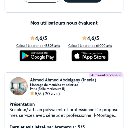
Nos utilisateurs nous évaluent
4,6/5
4,6/5
Calculé à partir de 48803 avis
Calculé à partir de 66000 avis
Auto-entrepreneur
Ahmed Ahmed Abdelgany (Menia)
Montage de meubles et peinture
Paris (Folie Mericourt 11)
5/5
(20 avis)
Présentation
Bricoleur/ artisan polyvalent et professionnel Je propose
mes services avec sérieux et professionnel 1-Montage
de meubles 2- accrochage tout type (étagère,
éléments,cadres, miroir....) 3-peinture 4 changement
Dernier avis laissé par Aramatou : 5/5