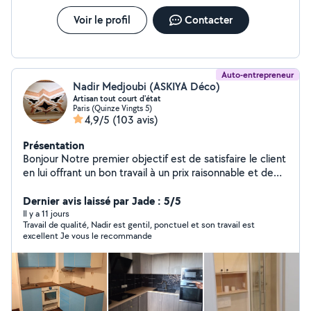
Voir le profil
Contacter
Auto-entrepreneur
Nadir Medjoubi (ASKIYA Déco)
Artisan tout court d'état
Paris (Quinze Vingts 5)
4,9/5
(103 avis)
Présentation
Bonjour Notre premier objectif est de satisfaire le client
en lui offrant un bon travail à un prix raisonnable et de
bonne qualité et de gagner sa confiance afin de
conquérir un nouveau client nous sommes à votre
Dernier avis laissé par Jade : 5/5
service à toute moment n'hésitez pas à nous contacter
Il y a 11 jours
Travail de qualité, Nadir est gentil, ponctuel et son travail est
excellent Je vous le recommande