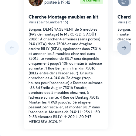
À convenir
postée à 19:42
p
Cherche Montage meubles en kit
Cherche
Paris (Saint-Lambert 15)
Paris (Roqu
Bonjour, DÉMÉNAGEMENT de 5 meubles
Bonjour, J 
(PAS de montage) le MERCREDI 5 AOÛT
monter ce 
2026 : À chercher 4 armoires (sans portes)
descendre l
PAX (IKEA) dans 75016 et une étagère
moi Merci
étroite BILLY (IKEA), également dans 75016
et amener les 5 meubles chez moi dans
75015. Le vendeur de BILLY sera disponible
uniquement jusqu'à 10h du matin à l'adresse
suivante : 1 Rue Benjamin Franklin 75016
(BILLY entre dans l'ascenseur). Ensuite
chercher les 4 PAX du 3è étage (trop
hautes pour l'ascenseur) à l'adresse suivante
: 38 Bd Emile Augier 75016 Ensuite,
conduire ces 5 meubles chez moi, à
l'adresse suivante: 4 Rue de Dantzig 75015
Monter les 4 PAX jusqu'au 5è étage en
passant par l'escalier, et monter BILLY dans
l'ascenseur. Mesures de PAX: H : 236 L : 50
P: 58 Mesures BILLY: H: 202 L: 20 P:17
MERCI BEAUCOUP!