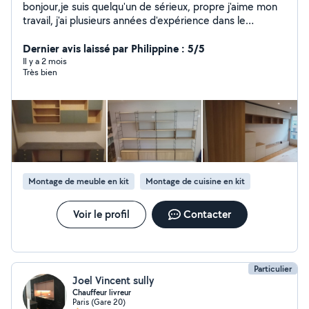
bonjour,je suis quelqu'un de sérieux, propre j'aime mon
travail, j'ai plusieurs années d'expérience dans le
bâtiment. Luminaire. fixation. TV. tringles à rideaux.
étagères. Électricité. montage des meubles en kit....
Dernier avis laissé par Philippine : 5/5
montage de cuisine... Disponible pour venir faire tous
Il y a 2 mois
Très bien
vos travaux avec un prix raisonnable cordialement
Montage de meuble en kit
Montage de cuisine en kit
Voir le profil
Contacter
Particulier
Joel Vincent sully
Chauffeur livreur
Paris (Gare 20)