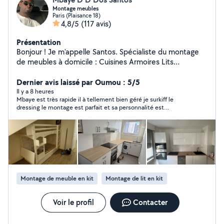
Montage meubles
Paris (Plaisance 18)
4,8/5
(117 avis)
Présentation
Bonjour ! Je m'appelle Santos. Spécialiste du montage
de meubles à domicile : Cuisines Armoires Lits
Dressings Travail rapide, soigné et à prix très abordable.
Contactez-moi dès maintenant pour un devis gratuit !
Dernier avis laissé par Oumou : 5/5
Il y a 8 heures
Mbaye est très rapide il à tellement bien géré je surkiff le
dressing le montage est parfait et sa personnalité est
incroyable
Montage de meuble en kit
Montage de lit en kit
Voir le profil
Contacter