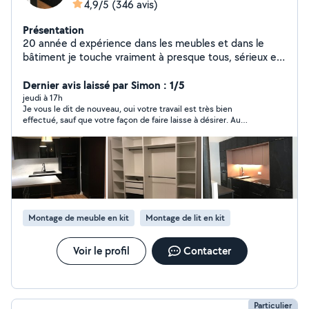
4,9/5
(346 avis)
Présentation
20 année d expérience dans les meubles et dans le
bâtiment je touche vraiment à presque tous, sérieux et
disponible
Dernier avis laissé par Simon : 1/5
jeudi à 17h
Je vous le dit de nouveau, oui votre travail est très bien
effectué, sauf que votre façon de faire laisse à désirer. Au
niveau de ma gratitude, désolé mais je ne peux pas laisser
quelqu’un travailler sans boire et manger vous ne m’avez rien
demandé mais moi je l’ai fait avec mon cœur. Maintenant vous
pouvez dire que je suis irrespectueux, tout simplement, parce
que je suis trop respectueux et honnête hélas À bon
entendeur
Montage de meuble en kit
Montage de lit en kit
Voir le profil
Contacter
Particulier