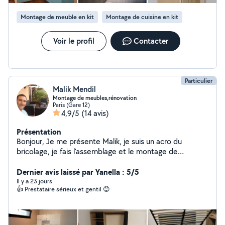
Montage de meuble en kit
Montage de cuisine en kit
Voir le profil
Contacter
Particulier
Malik Mendil
Montage de meubles,rénovation
Paris (Gare 12)
4,9/5
(14 avis)
Présentation
Bonjour, Je me présente Malik, je suis un acro du
bricolage, je fais l'assemblage et le montage de
meubles, installation de cuisine,différents travaux de
rénovation. N'hésitez pas à me contacter pour vos
Dernier avis laissé par Yanella : 5/5
bricoles en cas de besoin (J'ai tout le matériel
Il y a 23 jours
👍 Prestataire sérieux et gentil 😊
nécessaire). Dans l'attente de vos offres. Bon courage,
Merci,