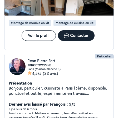
Montage de meuble en kit
Montage de cuisine en kit
Voir le profil
Contacter
Particulier
Jean Pierre Fert
JPBRICOVOISINS
Paris (Maison Blanche 8)
4,5/5
(22 avis)
Présentation
Bonjour, particulier, cuisiniste à Paris 13ème, disponible,
ponctuel et outillé, expérimenté en travaux
domestiques : électricité, plomberie, montage et pose
de meubles de cuisine, salle de bain, étagères, dressing,
Dernier avis laissé par François : 5/5
tringles, emménagement placard, suspension, cadres
Il y a plus de 6 mois
Très bon contact. Malheureusement, Jean -Pierre était en
sur mesure etc...N'hésitez pas m'appeler Merci.
vacances jusqu'au 11 août. Compte tenu d'une relative urgence