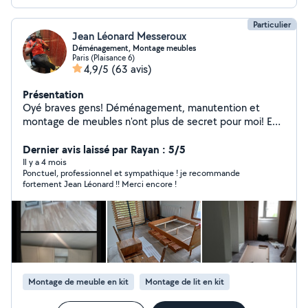
Particulier
Jean Léonard Messeroux
Déménagement, Montage meubles
Paris (Plaisance 6)
4,9/5
(63 avis)
Présentation
Oyé braves gens! Déménagement, manutention et
montage de meubles n'ont plus de secret pour moi! En
solo ou en équipe, selon les besoins. Le tout dans la joie
et la bonne humeur.
Dernier avis laissé par Rayan : 5/5
Il y a 4 mois
Ponctuel, professionnel et sympathique ! je recommande
fortement Jean Léonard !! Merci encore !
Montage de meuble en kit
Montage de lit en kit