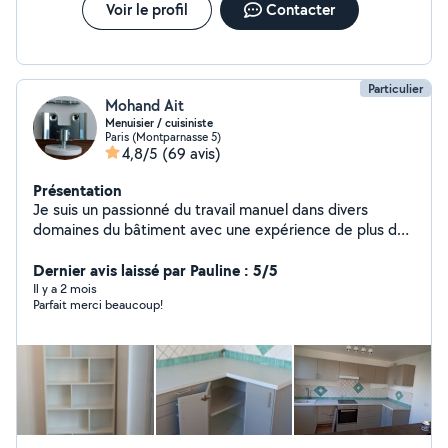
Voir le profil
Contacter
Particulier
Mohand Ait
Menuisier / cuisiniste
Paris (Montparnasse 5)
4,8/5
(69 avis)
Présentation
Je suis un passionné du travail manuel dans divers
domaines du bâtiment avec une expérience de plus de
10 ans, Je vous propose un travail de qualité à prix
abordable et compétitif, je dispose d'un outillage
Dernier avis laissé par Pauline : 5/5
professionnel complet pour vous garantir des finitions
Il y a 2 mois
Parfait merci beaucoup!
millimétrées et irréprochables. Je garantis mon travail et
j'assume toutes éventuelles erreurs. Mes principales
interventions: * CUISINES / DRESSINGS : - Montage de
meubles multi-marques en suivant les recommandations
de montage du fabricant. - Installation de tout type
d'accessoires (systèmes de relevage, de rangements et
d'ouvertures). - Découpe et fixation du plan de travail. -