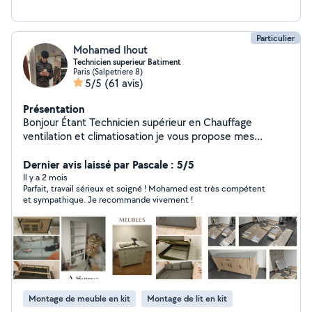
Particulier
Mohamed Ihout
Technicien superieur Batiment
Paris (Salpetriere 8)
5/5
(61 avis)
Présentation
Bonjour Étant Technicien supérieur en Chauffage
ventilation et climatiosation je vous propose mes
services de tout types de bricoles dans le but de
résoudre tout vos problèmes. Merci
Dernier avis laissé par Pascale : 5/5
Il y a 2 mois
Parfait, travail sérieux et soigné ! Mohamed est très compétent
et sympathique. Je recommande vivement !
Montage de meuble en kit
Montage de lit en kit