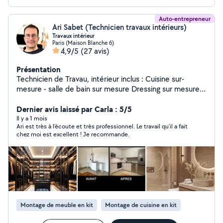
Auto-entrepreneur
Ari Sabet (Technicien travaux intérieurs)
Travaux intérieur
Paris (Maison Blanche 6)
4,9/5
(27 avis)
Présentation
Technicien de Travau, intérieur inclus : Cuisine sur-
mesure - salle de bain sur mesure Dressing sur mesure -
bibliothèque sur-mesure Carrelage - Peinture -
menuiserie - Électricité etc.
Dernier avis laissé par Carla : 5/5
Il y a 1 mois
Ari est très à l’écoute et très professionnel. Le travail qu’il a fait
chez moi est excellent ! Je recommande.
Montage de meuble en kit
Montage de cuisine en kit