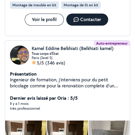
Montage de meuble en kit
Montage de lit en kit
Voir le profil
Contacter
Auto-entrepreneur
Kamel Eddine Belkhiati (Belkhiati kamel)
Tous corps d'État
Paris (Javel 5)
5/5
(346 avis)
Présentation
Ingenieur de formation, j'interviens pour du petit
bricolage comme pour la renovation complete d'un
appartement. Je travaille avec une equipe composee
d'un electricien batiment, d'un plombier chauffagiste,
Dernier avis laissé par Oria : 5/5
d'un peintre, d'un plaquiste et d'un carreleur.
Il y a 1 mois
très professionnel