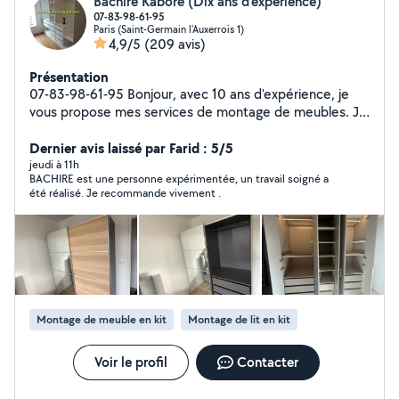
Bachire Kabore (Dix ans d’expérience)
07-83-98-61-95
Paris (Saint-Germain l'Auxerrois 1)
4,9/5
(209 avis)
Présentation
07-83-98-61-95 Bonjour, avec 10 ans d'expérience, je
vous propose mes services de montage de meubles. Je
suis à votre service pour tous types de montages (IKEA,
Leroy Merlin, Conforama, etc.). Spécialiste dressing
Dernier avis laissé par Farid : 5/5
PAX, lits, armoires, canapés. Monteur expérimenté, je
jeudi à 11h
BACHIRE est une personne expérimentée, un travail soigné a
dispose de tout le matériel nécessaire
été réalisé. Je recommande vivement .
Montage de meuble en kit
Montage de lit en kit
Voir le profil
Contacter