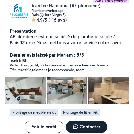
Auto-entrepreneur
Azedine Hamraoui (AF plomberie)
Plomberie+bricolage
Paris (Quinze Vingts 5)
4,9/5
(116 avis)
Présentation
AF plomberie est une société de plomberie située à
Paris 12 eme Nous mettons à votre service notre savoir-
faire et notre expérience pour tous vos besoins en
installation, dépannage et entretien de plomberie. Nos
Dernier avis laissé par Mariam : 5/5
prestations couvrent : Réparation de fuites d'eau
jeudi à 18h
Parfait très gentil, professionnel et maîtrise bien ses travaux.
Installation et entretien de chauffe-eau Rénovation de
Très réactif également je recommande, merci!
salle de bain Débouchage de canalisations ️ Dépannage
rapide et urgent Pourquoi nous choisir ? Intervention
rapide et soignée Devis clair et transparent Artisan de
confiance avec plusieurs années d'expérience Service
disponible 7j/7 pour vos urgences Nous intervenons à
Paris et dans les environs îles de France
Montage de meuble en kit
Montage de lit en kit
Voir le profil
Contacter