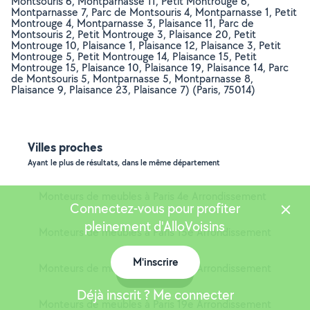
Montsouris 6, Montparnasse 11, Petit Montrouge 6,
Montparnasse 7, Parc de Montsouris 4, Montparnasse 1, Petit
Montrouge 4, Montparnasse 3, Plaisance 11, Parc de
Montsouris 2, Petit Montrouge 3, Plaisance 20, Petit
Montrouge 10, Plaisance 1, Plaisance 12, Plaisance 3, Petit
Montrouge 5, Petit Montrouge 14, Plaisance 15, Petit
Montrouge 15, Plaisance 10, Plaisance 19, Plaisance 14, Parc
de Montsouris 5, Montparnasse 5, Montparnasse 8,
Plaisance 9, Plaisance 23, Plaisance 7) (Paris, 75014)
Villes proches
Ayant le plus de résultats, dans le même département
Monteurs de meubles à Paris 4e Arrondissement
Connectez-vous pour profiter
pleinement d'AlloVoisins
Monteurs de meubles à Paris 15e Arrondissement
M'inscrire
Monteurs de meubles à Paris 18e Arrondissement
Carte
Déjà inscrit ? Me connecter
Monteurs de meubles à Paris 19e Arrondissement