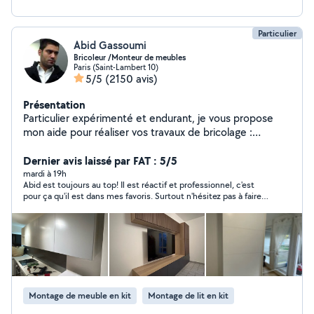
NOMBREUSES RÉALISATIONS DISPONIBLES SUR MON
PROFIL DANS LA RUBRIQUE « Photos » Métier :
monteur de meuble, bricoleur expérimenté
Particulier
Abid Gassoumi
Bricoleur /Monteur de meubles
Paris (Saint-Lambert 10)
5/5
(2150 avis)
Présentation
Particulier expérimenté et endurant, je vous propose
mon aide pour réaliser vos travaux de bricolage :
montage, démontage, fixation murale et réparation de
tout type de meubles. Installation de lustres, luminaires,
Dernier avis laissé par FAT : 5/5
rideaux et tringles. Je procède également au
mardi à 19h
Abid est toujours au top! Il est réactif et professionnel, c'est
changement et à l'installation de prises électriques, de
pour ça qu'il est dans mes favoris. Surtout n'hésitez pas à faire
chauffages, de gazinières, de fours, de stores
appel à lui.
électriques, ainsi que la fixation murale de tout type de
télés. J'effectue aussi le changement et la réparation de
tout type de serrures, de poignets de portes et de
fenêtres. Il est en outre possible de procéder au
changement et à l'installation de tout type de
robinetterie, de systèmes de douche avec leurs
Montage de meuble en kit
Montage de lit en kit
annexes, ainsi que le changement de joints. Je dispose