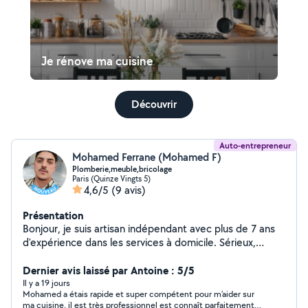
Je rénove ma cuisine
Découvrir
Auto-entrepreneur
Mohamed Ferrane (Mohamed F)
Plomberie,meuble,bricolage
Paris (Quinze Vingts 5)
4,6/5
(9 avis)
Présentation
Bonjour, je suis artisan indépendant avec plus de 7 ans
d'expérience dans les services à domicile. Sérieux,
ponctuel et minutieux, je réalise des interventions de
qualité sur Paris et en Île-de-France. Mes prestations : *
Dernier avis laissé par Antoine : 5/5
Montage de meubles (IKEA et toutes marques) *
Il y a 19 jours
Mohamed a étais rapide et super compétent pour m’aider sur
Fixation de TV au mur * Pose de tringles à rideaux,
ma cuisine, il est très professionnel est connaît parfaitement