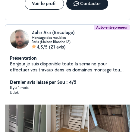
Voir le profil
Contacter
Auto-entrepreneur
Zahir Akii (Bricolage)
Montage des meubles
Paris (Maison Blanche 12)
4,3/5
(21 avis)
Présentation
Bonjour je suis disponible toute la semaine pour
effectuer vos travaux dans les domaines montage tout
les types de meubles et des travaux électricité et
peinture enduit avec des tarifs resonable Merci de me
Dernier avis laissé par Sou : 4/5
contacter
Il y a 1 mois
👍🏼ok