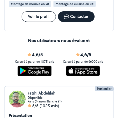
Encastrement de l'évier et de plaques
Montage de meuble en kit
Montage de cuisine en kit
vitrocéramique/induction/gaz. - Installation
d'électroménager Encastrable ou Poser. - Coupes
droites et sans éclats - Installation de fileurs -
Voir le profil
Contacter
joints silicone parfait. J'interviens aussi pour du sur
mesure ( placard, rangement, portes ...) ainsi que
d'autres petits bricolages du quotidien.
Nos utilisateurs nous évaluent
4,6/5
4,6/5
Calculé à partir de 48731 avis
Calculé à partir de 66000 avis
Particulier
Fatihi Abdelilah
Disponible
Paris (Maison Blanche 21)
5/5
(1023 avis)
Présentation