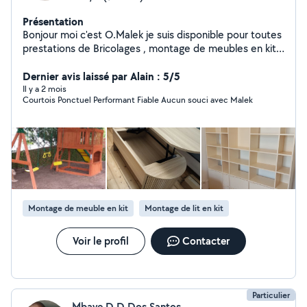
Présentation
Bonjour moi c'est O.Malek je suis disponible pour toutes
prestations de Bricolages , montage de meubles en kit
,pose parquet, peinture et Ménage . Mes disponibilités :
Tout les jour de la semaine
Dernier avis laissé par Alain : 5/5
Il y a 2 mois
Courtois Ponctuel Performant Fiable Aucun souci avec Malek
Montage de meuble en kit
Montage de lit en kit
Voir le profil
Contacter
Particulier
Mbaye D D Dos Santos