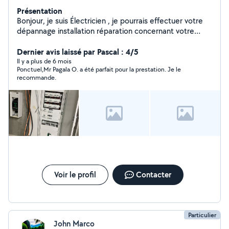
Présentation
Bonjour, je suis Électricien , je pourrais effectuer votre
dépannage installation réparation concernant votre
matériel électrique Grâce à Mon savoir faire je vous
propose une solution retrouver la liste des principaux
Dernier avis laissé par Pascal : 4/5
services que je propose. Recherche des pannes prise
Il y a plus de 6 mois
Ponctuel,Mr Pagala O. a été parfait pour la prestation. Je le
de terre tableau électrique tous les travaux électriques.
recommande.
Voir le profil
Contacter
Particulier
John Marco