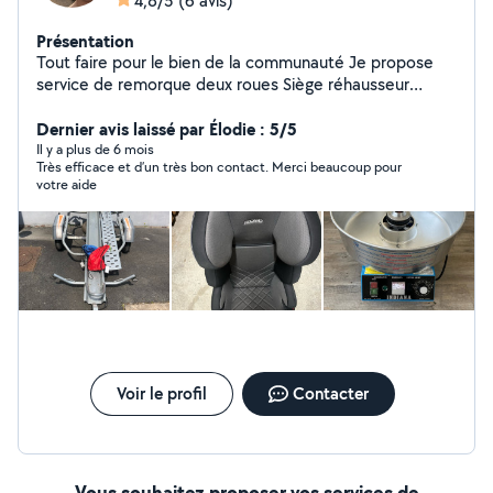
4,8/5
(6 avis)
Présentation
Tout faire pour le bien de la communauté Je propose
service de remorque deux roues Siège réhausseur
enfant Location machine barbe à papa Magnétoscope
Glacière Et bien d autres choses de plus je suis
Dernier avis laissé par Élodie : 5/5
egalement disponible à côté de Clermont Ferrand 63
Il y a plus de 6 mois
Très efficace et d’un très bon contact. Merci beaucoup pour
votre aide
Voir le profil
Contacter
Vous souhaitez proposer vos services de