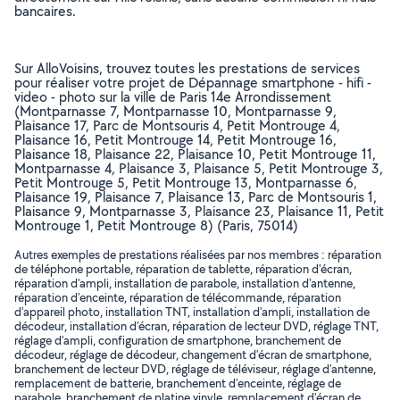
bancaires.
Sur AlloVoisins, trouvez toutes les prestations de services
pour réaliser votre projet de Dépannage smartphone - hifi -
video - photo sur la ville de Paris 14e Arrondissement
(Montparnasse 7, Montparnasse 10, Montparnasse 9,
Plaisance 17, Parc de Montsouris 4, Petit Montrouge 4,
Plaisance 16, Petit Montrouge 14, Petit Montrouge 16,
Plaisance 18, Plaisance 22, Plaisance 10, Petit Montrouge 11,
Montparnasse 4, Plaisance 3, Plaisance 5, Petit Montrouge 3,
Petit Montrouge 5, Petit Montrouge 13, Montparnasse 6,
Plaisance 19, Plaisance 7, Plaisance 13, Parc de Montsouris 1,
Plaisance 9, Montparnasse 3, Plaisance 23, Plaisance 11, Petit
Montrouge 1, Petit Montrouge 8) (Paris, 75014)
Autres exemples de prestations réalisées par nos membres : réparation
de téléphone portable, réparation de tablette, réparation d'écran,
réparation d'ampli, installation de parabole, installation d'antenne,
réparation d'enceinte, réparation de télécommande, réparation
d'appareil photo, installation TNT, installation d'ampli, installation de
décodeur, installation d'écran, réparation de lecteur DVD, réglage TNT,
réglage d'ampli, configuration de smartphone, branchement de
décodeur, réglage de décodeur, changement d'écran de smartphone,
branchement de lecteur DVD, réglage de téléviseur, réglage d'antenne,
remplacement de batterie, branchement d'enceinte, réglage de
parabole, branchement de platine vinyle, remplacement d'écran de