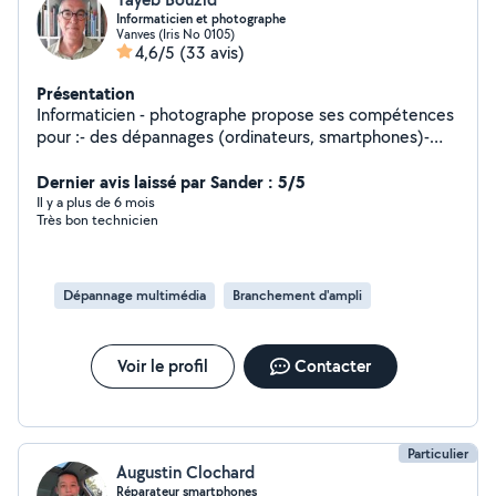
Informaticien et photographe
Vanves (Iris No 0105)
4,6/5
(33 avis)
Présentation
Informaticien - photographe propose ses compétences
pour :- des dépannages (ordinateurs, smartphones)-
des installations de logiciels et périphériques- des
formations (bureautique, logiciels, Internet....)- photo
Dernier avis laissé par Sander : 5/5
(cours, numérisation, prise de vue...) - numérisation de
Il y a plus de 6 mois
Très bon technicien
vos négatifs argentiques et de vos cassettes VHS et
VHS-C
Dépannage multimédia
Branchement d'ampli
Voir le profil
Contacter
Particulier
Augustin Clochard
Réparateur smartphones