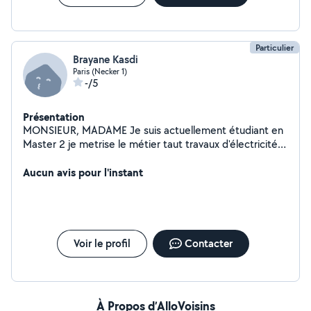
Particulier
Brayane Kasdi
Paris (Necker 1)
-/5
Présentation
MONSIEUR, MADAME Je suis actuellement étudiant en
Master 2 je metrise le métier taut travaux d'électricité
(électricité bâtiment/portail électrique/caméra de
sécurité/les ascenseurs...) Si vous avez des problèmes
Aucun avis pour l'instant
électriques n hésitez pas de m'envoyer une demande
pour tout depanages ou extantions de réseaux
électrique Merci d'avance
Voir le profil
Contacter
À Propos d’AlloVoisins