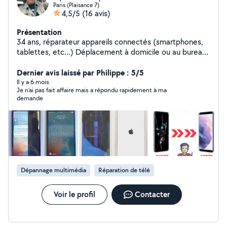
Paris (Plaisance 7)
4,5/5
(16 avis)
Présentation
34 ans, réparateur appareils connectés (smartphones,
tablettes, etc...) Déplacement à domicile ou au bureau
le soir et week end Pièces de qualité d'origine ou
générique en fonction de votre budget Remplacement
Dernier avis laissé par Philippe : 5/5
écran - batterie - connecteur de charge - camera avant
Il y a 6 mois
Je n’ai pas fait affaire mais a répondu rapidement à ma
- caméra arrière - etc. N'hésitez pas à me demander
demande
pour un tarif. Joueur de golf : classement 0,9
Dépannage multimédia
Réparation de télé
Voir le profil
Contacter