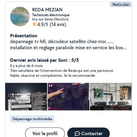
Particulier
REDA MEZIAN
Technicien électronique
Ivry-sur-Seine (Verollot)
4,9/5
(14 avis)
Présentation
depannage tv hifi, décodeur satellite chez-moi ......
installation et reglage parabole mise en service les box
internet caméras montage et demontage meubles petit
bricolage dépannage informatique
Dernier avis laissé par Soni : 5/5
Il y a plus de 6 mois
Très satisfaite de l’intervention de Reda qui est une personne
fiable, réactive et compétente. Je le recommande
Dépannage multimédia
Voir le profil
Contacter