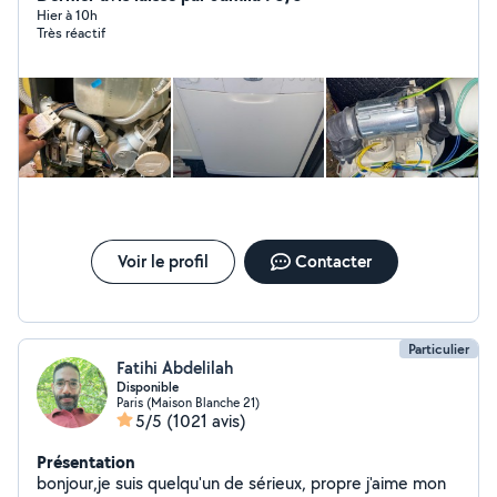
cuisson (gaz -induction -vitrocéramique) À votre service
Hier à 10h
Très réactif
Si je ne réponds pas à votre demande privé n'hésitez
pas à me contacter sur mon numéro de téléphone car
demande hors de mon périmètre d'abonnement Merci
Voir le profil
Contacter
Particulier
Fatihi Abdelilah
Disponible
Paris (Maison Blanche 21)
5/5
(1021 avis)
Présentation
bonjour,je suis quelqu'un de sérieux, propre j'aime mon