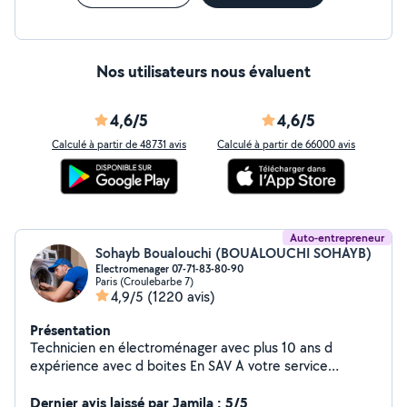
Nos utilisateurs nous évaluent
4,6/5
4,6/5
Calculé à partir de 48731 avis
Calculé à partir de 66000 avis
Auto-entrepreneur
Sohayb Boualouchi (BOUALOUCHI SOHAYB)
Electromenager 07-71-83-80-90
Paris (Croulebarbe 7)
4,9/5
(1220 avis)
Présentation
Technicien en électroménager avec plus 10 ans d
expérience avec d boites En SAV A votre service
Réparation et garantie 100% Lave linge-sèche linge -
lave vaisselle -four - micro-onde - hotte - plaque de
Dernier avis laissé par Jamila : 5/5