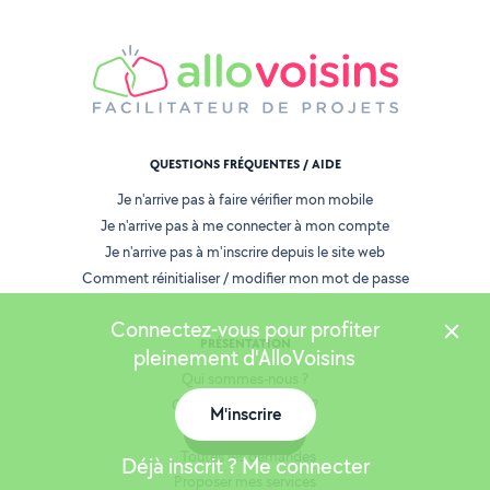
QUESTIONS FRÉQUENTES / AIDE
Je n'arrive pas à faire vérifier mon mobile
Je n'arrive pas à me connecter à mon compte
Je n'arrive pas à m'inscrire depuis le site web
Comment réinitialiser / modifier mon mot de passe
Connectez-vous pour profiter
PRÉSENTATION
pleinement d'AlloVoisins
Qui sommes-nous ?
Comment ça marche ?
M'inscrire
Carte
AlloVoisins Pro
Toutes les demandes
Déjà inscrit ? Me connecter
Proposer mes services