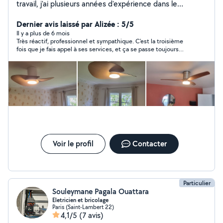
travail, j'ai plusieurs années d'expérience dans le
bâtiment. Luminaire. fixation. TV. tringles à rideaux.
étagères. Électricité. montage des meubles en kit....
Dernier avis laissé par Alizée : 5/5
montage de cuisine... Disponible pour venir faire tous
Il y a plus de 6 mois
Très réactif, professionnel et sympathique. C'est la troisième
vos travaux avec un prix raisonnable cordialement
fois que je fais appel à ses services, et ça se passe toujours
super bien.
Voir le profil
Contacter
Particulier
Souleymane Pagala Ouattara
Eletricien et bricolage
Paris (Saint-Lambert 22)
4,1/5
(7 avis)