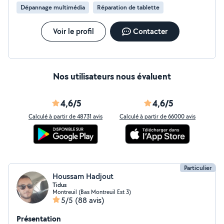
d'intervention à domicile. N'hésitez pas à me contacter
Dépannage multimédia
Réparation de tablette
pour toute demande ou devis rapide.
Voir le profil
Contacter
Nos utilisateurs nous évaluent
4,6/5
4,6/5
Calculé à partir de 48731 avis
Calculé à partir de 66000 avis
Particulier
Houssam Hadjout
Tidus
Montreuil (Bas Montreuil Est 3)
5/5
(88 avis)
Présentation