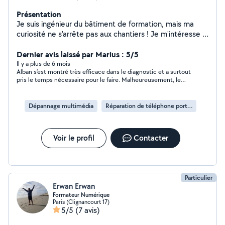
Présentation
Je suis ingénieur du bâtiment de formation, mais ma
curiosité ne s'arrête pas aux chantiers ! Je m'intéresse à
de nombreux domaines techniques, notamment la
réparation informatique et mobile, l'électronique, les
Dernier avis laissé par Marius : 5/5
systèmes, le bricolage et bien plus encore, je mets mes
Il y a plus de 6 mois
Alban s’est montré très efficace dans le diagnostic et a surtout
compétences au service de ceux qui ont besoin d'un
pris le temps nécessaire pour le faire. Malheureusement, le
coup de main fiable et sérieux.
produit était irréparable du fait de son anciennete et de
l’impossibilité de trouver la pièce défectueuse. Si j’ai de
nouveau besoin d’une réparation je n’hésiterai pas à le
Dépannage multimédia
Réparation de téléphone portable
contacter.
Voir le profil
Contacter
Particulier
Erwan Erwan
Formateur Numérique
Paris (Clignancourt 17)
5/5
(7 avis)