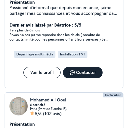
Présentation
Passionné d'informatique depuis mon enfance, j'aime
partager mes connaissances et vous accompagner dans
votre apprentissage. Que vous ayez besoin d'aide pour
la maintenance de vos équipements, la sécurité
Dernier avis laissé par Béatrice : 5/5
numérique ou simplement pour acquérir les bases de
Il y a plus de 6 mois
Erwan n'a pas pu me répondre dans les délais ( nombre de
l'informatique, je suis là pour vous guider avec
contacts limité pour les personnes offrant leurs services ) Je
pédagogie et expertise. Mais mon savoir-faire ne
ferai appel à lui la prochaine fois .
s'arrête pas là ! Passionné de sports, de musique, ainsi
que de nature et d'animaux, je propose aussi des
Dépannage multimédia
Installation TNT
services variés : entretien de jardin, garde de chien ou
même coaching sportif. Besoin d'un coup de main ou
d'un expert de confiance ? N'hésitez pas à me
Voir le profil
Contacter
contacter, je serai ravi de vous aider!
Particulier
Mohamed Ali Goui
électricité
Paris (Pont de Flandre 13)
5/5
(102 avis)
Présentation