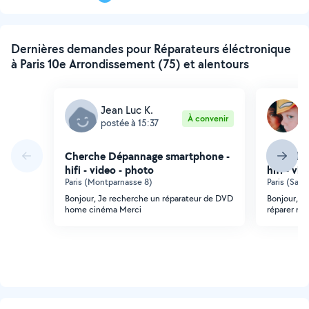
suivante
Dernières demandes pour Réparateurs éléctronique
à Paris 10e Arrondissement (75) et alentours
Jean Luc K.
Y
À convenir
postée à 15:37
p
Cherche Dépannage smartphone -
Cherche
hifi - video - photo
hifi - vi
Paris (Montparnasse 8)
Paris (Sain
Bonjour, Je recherche un réparateur de DVD
Bonjour, j
home cinéma Merci
réparer mo