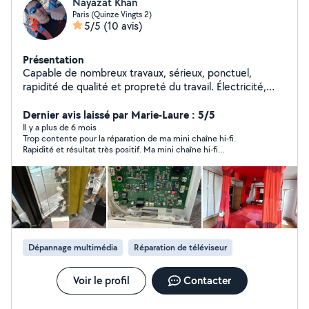
Nayazat Khan
Paris (Quinze Vingts 2)
5/5
(10 avis)
Présentation
Capable de nombreux travaux, sérieux, ponctuel,
rapidité de qualité et propreté du travail. Électricité,
plomberie, électronique, menuiserie, couture.
Dernier avis laissé par Marie-Laure : 5/5
Il y a plus de 6 mois
Trop contente pour la réparation de ma mini chaîne hi-fi.
Rapidité et résultat très positif. Ma mini chaîne hi-fi
refonctionne et elle est comme neuve. N'hésitez pas à
solliciter Sayat, je vous le recommande les yeux fermés.
Compétent et d'une très grande gentillesse.
Dépannage multimédia
Réparation de téléviseur
Voir le profil
Contacter