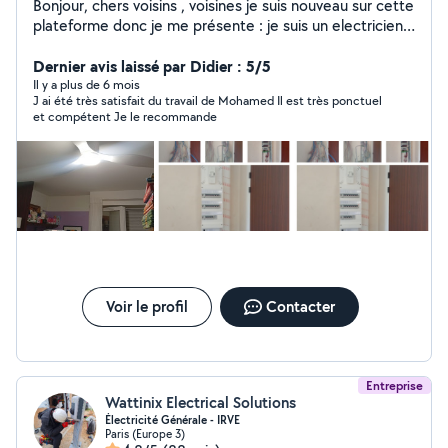
Bonjour, chers voisins , voisines je suis nouveau sur cette
plateforme donc je me présente : je suis un electricien
je suis polyvalent pour toutes vos interventions
d'urgence , j ai aussi du expérience dans les petit
Dernier avis laissé par Didier : 5/5
bricolage : -pose tringle -pose du miroir ... je suis à votre
Il y a plus de 6 mois
J ai été très satisfait du travail de Mohamed Il est très ponctuel
disposition avec travail en sécurité ,résultats
et compétent Je le recommande
impeccable,respect des lieux je suis sérieux et
ponctuel. et avec un prix correcte cordialement.
Voir le profil
Contacter
Entreprise
Wattinix Electrical Solutions
Électricité Générale - IRVE
Paris (Europe 3)