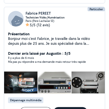
Particulier
Fabrice PEREET
Technicien Vidéo_Numérisation
Paris (Pere Lachaise 12)
5/5
(12 avis)
Présentation
Bonjour moi c'est Fabrice, je travaille dans la vidéo
depuis plus de 25 ans. Je suis spécialisé dans la
numérisation d'anciens supports audiovisuels (cassettes
vidéo, pellicules film, diapositives) sous forme
Dernier avis laissé par Augustin : 5/5
numérique. Je suis passionné d'informatique
Il y a plus de 6 mois
N’a pas pu répondre a ma demande mais retour très rapide
Dépannage multimédia