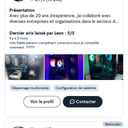
Présentation
Avec plus de 20 ans d'expérience, j'ai collaboré avec
diverses entreprises et organisations dans le secteur du
publique et du privé, assurant une infrastructure
informatique stable et performante. Je peux vous
Dernier avis laissé par Leon : 5/5
apporter mon expertise en assistance et en dépannage
Il y a 2 mois
très fiable patient compétant consciencieux je conseille
informatique.
vivement. !!!!!!!!!!
Dépannage multimédia
Configuration de tablette
Voir le profil
Contacter
Particulier