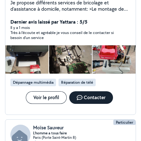
Je propose différents services de bricolage et
d'assistance à domicile, notamment: >Le montage de
meubles (IKEA, Conforama, Leroy Merlin, etc.), >La
réparation d'objets ou de petits équipements >Les
Dernier avis laissé par Yattara : 5/5
petites installations et ajustements à la maison,
Il y a 1 mois
Très à l’écoute et agréable je vous conseil de le contacter si
>Fixations murales, cadres, tringles, supports TV, fixation
besoin d’un service
d'étagères, remplacement de poignées, Ainsi que divers
travaux de bricolage >Petits réglages,
démontage/remontage, aide à l'aménagement,
>Peinture, etc. ***Je travaille avec sérieux, soin et
efficacité, en veillant toujours à laisser un travail propre
et bien réalisé. Mon objectif est de trouver des
solutions pratiques et durables selon vos besoins.
Dépannage multimédia
Réparation de télé
Voir le profil
Contacter
Particulier
Moïse Sauveur
L’homme a tous faire
Paris (Porte Saint-Martin 8)