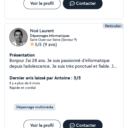
Voir le profil
Contacter
Particulier
Noé Laurent
Dépannages Informatiques
Saint-Ouen-sur-Seine (Secteur 9)
5/5
(9 avis)
Présentation
Bonjour J'ai 28 ans. Je suis passionné d'informatique
depuis l'adolescence. Je suis très ponctuel et fiable. Je
suis disponible pour tout dépannage informatique,
nettoyage, installation de box, imprimante ou tout autre
Dernier avis laissé par Antoine : 5/5
soucis software. J'ai déjà été prestataire pour Lulu dans
Il y a plus de 6 mois
Rapide et cordial
ma rue pendant quelques années. A bientôt Noé
Dépannage multimédia
Voir le profil
Contacter