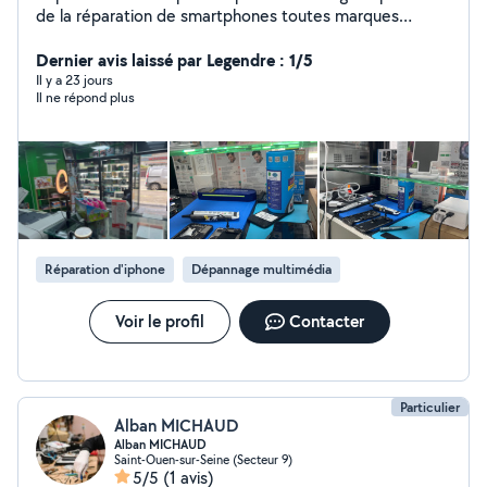
de la réparation de smartphones toutes marques
(Apple, Samsung, Xiaomi, Huawei, Oppo, etc.), nous
proposons un service rapide, fiable et à prix compétitifs.
Dernier avis laissé par Legendre : 1/5
Remplacement d'écrans cassés, batteries
Il y a 23 jours
Il ne répond plus
défectueuses, connecteurs de charge, caméras, haut-
parleurs et autres composants. Diagnostic précis,
pièces de qualité et garantie sur les réparations. Service
de prise en charge simple et accompagnement
personnalisé pour redonner vie à votre appareil dans les
meilleurs délais
Réparation d'iphone
Dépannage multimédia
Voir le profil
Contacter
Particulier
Alban MICHAUD
Alban MICHAUD
Saint-Ouen-sur-Seine (Secteur 9)
5/5
(1 avis)