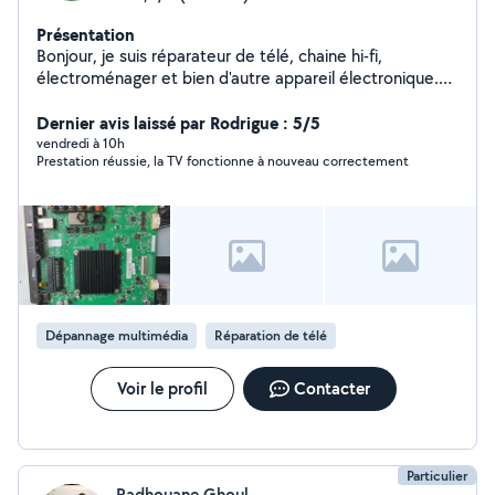
Présentation
Bonjour, je suis réparateur de télé, chaine hi-fi,
électroménager et bien d'autre appareil électronique.
Contactez moi et on fera si besoin un diagnostic à
distance avant que je passe vous dépanner. Merci et à
Dernier avis laissé par Rodrigue : 5/5
bientôt.
vendredi à 10h
Prestation réussie, la TV fonctionne à nouveau correctement
Dépannage multimédia
Réparation de télé
Voir le profil
Contacter
Particulier
Radhouane Ghoul