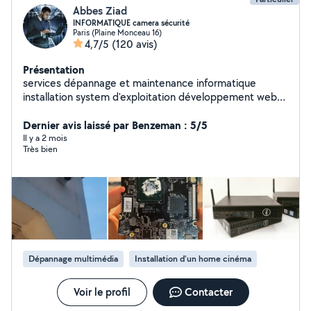
Abbes Ziad
INFORMATIQUE camera sécurité
Paris (Plaine Monceau 16)
4,7/5
(120 avis)
Présentation
services dépannage et maintenance informatique
installation system d'exploitation développement web
installation système télésurveillance, alarme et système
anti intrusion installation réseau informatique et
Dernier avis laissé par Benzeman : 5/5
système anti incendie
Il y a 2 mois
Très bien
Dépannage multimédia
Installation d'un home cinéma
Voir le profil
Contacter