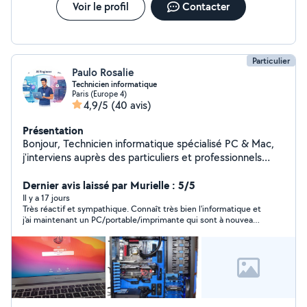
Voir le profil
Contacter
Particulier
Paulo Rosalie
Technicien informatique
Paris (Europe 4)
4,9/5
(40 avis)
Présentation
Bonjour, Technicien informatique spécialisé PC & Mac,
j'interviens auprès des particuliers et professionnels
pour tout type de dépannage, maintenance et
installation informatique. Services proposés : Réparation
Dernier avis laissé par Murielle : 5/5
et dépannage PC / Mac Installation Windows & macOS
Il y a 17 jours
Très réactif et sympathique. Connaît très bien l'informatique et
Installation de logiciels (Microsoft Office, Adobe, etc.)
j'ai maintenant un PC/portable/imprimante qui sont à nouveau
Suppression de virus et optimisation des performances
au top ! Je recommande.
Configuration imprimantes, réseaux et périphériques
Montage de PC sur mesure Sauvegarde et transfert de
données Assistance et conseils informatiques
Professionnel, sérieux et réactif, je propose un service
fiable et adapté à vos besoins, avec possibilité