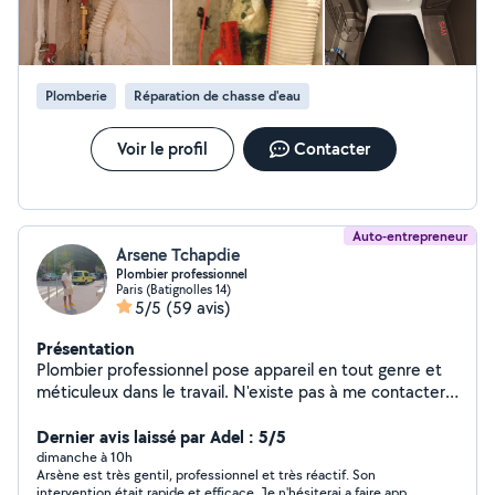
¤¤¤¤¤¤¤¤¤¤¤¤¤¤¤¤ Je ne peux pas répondre à toutes
les demandes ( J'ai 2 abonnements ) 1. Bricolage et
petits travaux 2. Plomberie Merci d'adresser vos
demandes à ces services spécifiques
Plomberie
Réparation de chasse d'eau
Voir le profil
Contacter
Auto-entrepreneur
Arsene Tchapdie
Plombier professionnel
Paris (Batignolles 14)
5/5
(59 avis)
Présentation
Plombier professionnel pose appareil en tout genre et
méticuleux dans le travail. N'existe pas à me contacter
Sur le plan tarifaire le travail est facturé après
observation VOUS POUVEZ M'APPELER OU M'ÉCRIRE
Dernier avis laissé par Adel : 5/5
SUR MON NUMÉRO DIRECTEMENT POUR M'AVOIR
dimanche à 10h
Arsène est très gentil, professionnel et très réactif. Son
PLUS RAPIDEMENT w0753800219w si je réponds pas à
intervention était rapide et efficace. Je n'hésiterai a faire appel