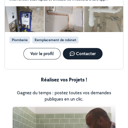
vos demandes privés puisque je peux pas répondre au
a lui a nouveau. Je recommande.
demande qui ne sont pas dans mon périmètre de chant
d'action vous trouverez mon numéro sur mon profil
merci bien
Plomberie
Remplacement de robinet
Voir le profil
Contacter
Réalisez vos Projets !
Gagnez du temps : postez toutes vos demandes
publiques en un clic.