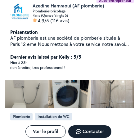
Auto-entrepreneur
Azedine Hamraoui (AF plomberie)
Plomberie+bricolage
Paris (Quinze Vingts 5)
4,9/5
(116 avis)
Présentation
AF plomberie est une société de plomberie située à
Paris 12 eme Nous mettons à votre service notre savoir-
faire et notre expérience pour tous vos besoins en
installation, dépannage et entretien de plomberie. Nos
Dernier avis laissé par Kelly : 5/5
prestations couvrent : Réparation de fuites d'eau
Hier à 23h
rien à redire, très professionnel !
Installation et entretien de chauffe-eau Rénovation de
salle de bain Débouchage de canalisations ️ Dépannage
rapide et urgent Pourquoi nous choisir ? Intervention
rapide et soignée Devis clair et transparent Artisan de
confiance avec plusieurs années d'expérience Service
disponible 7j/7 pour vos urgences Nous intervenons à
Paris et dans les environs îles de France
Plomberie
Installation de WC
Voir le profil
Contacter