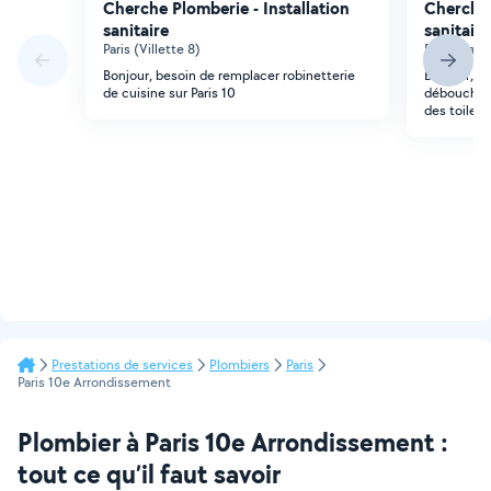
Cherche Plomberie - Installation
Cherche 
sanitaire
sanitaire
Paris (Villette 8)
Paris (Sain
Bonjour, besoin de remplacer robinetterie
Bonjour, J
de cuisine sur Paris 10
déboucher 
des toilett
Prestations de services
Plombiers
Paris
Paris 10e Arrondissement
Plombier à Paris 10e Arrondissement :
tout ce qu’il faut savoir