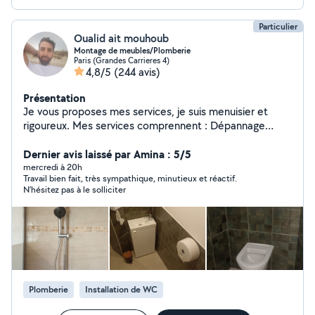
Particulier
Oualid ait mouhoub
Montage de meubles/Plomberie
Paris (Grandes Carrieres 4)
4,8/5
(244 avis)
Présentation
Je vous proposes mes services, je suis menuisier et
rigoureux. Mes services comprennent : Dépannage
Débouchage La Plombierie Le Montages de meubles Le
Petit Bricolages Le Nettoyage à domicile Le Nettoyage
Dernier avis laissé par Amina : 5/5
après chantier Disponible N'hésitez pas pas à me
mercredi à 20h
Travail bien fait, très sympathique, minutieux et réactif.
contacter pour plus d'information.
N’hésitez pas à le solliciter
Plomberie
Installation de WC