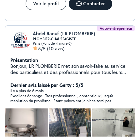
Voir le profil
Contacter
Auto-entrepreneur
Abdel Raouf (LR PLOMBERIE)
PLOMBIER-CHAUFFAGISTE
Paris (Pont de Flandre 6)
5/5
(10 avis)
Présentation
Bonjour, LR PLOMBERIE met son savoir-faire au service
des particuliers et des professionnels pour tous leurs
travaux de plomberie, débouchage, carrelage/parquet,
peinture et chauffage. Sérieux, réactivité et qualité sont
Dernier avis laissé par Gerty : 5/5
au cœur de nos engagements afin de vous garantir des
Il y a plus de 6 mois
Excellent échange . Très professionnel , contentieux jusqu’à
interventions efficaces et des solutions adaptées à vos
résolution du problème . Etant polyvalent je n’hésiterai pas
besoins. Votre satisfaction est notre priorité.
refaire appel à Abdel sachant que j’aurai totale satisfaction.
Contactez-nous.