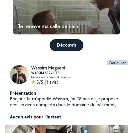
Je rénove ma salle de bain
Découvrir
Particulier
Wassim Meguebli
WASSIM SERVICES
Paris (Porte Saint-Denis 2)
5/5
(1 avis)
Présentation
Bonjour Je m'appelle Wassim, j'ai 28 ans et je propose
des services complets dans le domaine du bâtiment, de
la rénovation et de la maintenance. Titulaire d'un BTS de
Technicien Supérieur en Maintenance, Plomberie et
Aucun avis pour l'instant
Chauffage, je possède plusieurs années d'expérience
dans différents corps de métier du bâtiment, ce qui me