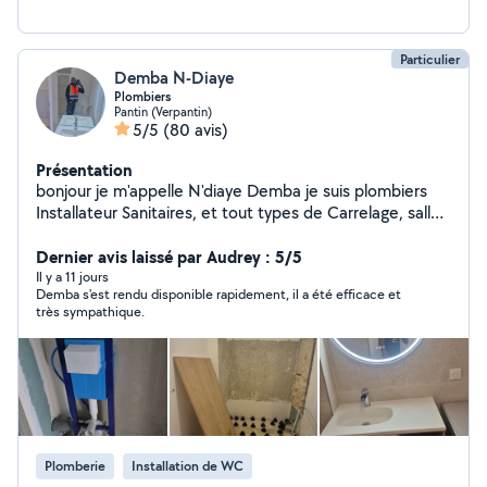
Particulier
Demba N-Diaye
Plombiers
Pantin (Verpantin)
5/5
(80 avis)
Présentation
bonjour je m'appelle N'diaye Demba je suis plombiers
Installateur Sanitaires, et tout types de Carrelage, salles
de bain, cuisines Terrasse, je suis disponible pour toutes
sortes d'activités et a votre services pour résoudre vos
Dernier avis laissé par Audrey : 5/5
problèmes .
Il y a 11 jours
Demba s'est rendu disponible rapidement, il a été efficace et
très sympathique.
Plomberie
Installation de WC