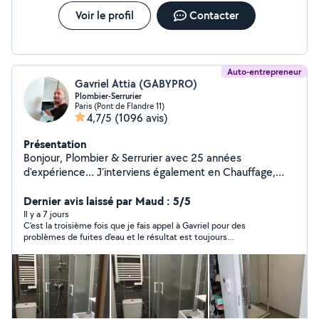
Voir le profil
Contacter
Auto-entrepreneur
Gavriel Attia (GABYPRO)
Plombier-Serrurier
Paris (Pont de Flandre 11)
4,7/5
(1096 avis)
Présentation
Bonjour, Plombier & Serrurier avec 25 années
d'expérience... J'interviens également en Chauffage,
Vitrerie, Électricité & Menuiserie. Compétent, soigné &
rapide... Je me ferai un plaisir de vous rendre service
Dernier avis laissé par Maud : 5/5
mes chers voisins.... Si vous me contactez directement,
Il y a 7 jours
C’est la troisième fois que je fais appel à Gavriel pour des
merci de me laisser vos coordonnées téléphoniques...
problèmes de fuites d’eau et le résultat est toujours
Au plaisir de vous lire... Gaby
impeccable. Gabriel est un véritable professionnel, expert dans
son domaine, qui ne laisse pas la moindre goutte d’eau
passer….. Je le recommande vivement !!