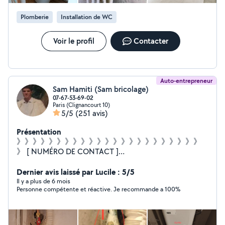
visite sera effectué avant l'intervention. Personne
sérieuse, discrète. Je réalise un travail soigné et je
Plomberie
Installation de WC
propose des tarifs souvent en dessous du marché.
N'hésitez pas à me contacter par téléphone ou Sms
Avec vos coordonnées, votre demande et adresse.
Voir le profil
Contacter
Devis Gratuit N'hésitez pas à me consulter Secteur
d'intervention Paris
Auto-entrepreneur
Sam Hamiti (Sam bricolage)
07-67-53-69-02
Paris (Clignancourt 10)
5/5
(251 avis)
Présentation
》》》》》》》》》》》》》》》》》》》》》》》
》 [ NUMÉRO DE CONTACT ]
~~~~~~~~~~~~~~~~~~~~~~~~~~ Zérosept-soixante-sept-
cinquante-trois-soixante-neuf-zero-deux ¤¤¤¤¤¤¤¤¤¤¤¤¤
Dernier avis laissé par Lucile : 5/5
¤¤¤¤¤¤¤¤¤¤ Bonjour , à votre service pour n'importe
Il y a plus de 6 mois
Personne compétente et réactive. Je recommande a 100%
quel bricolage : ¤ Pose de cuisine, rideaux ¤ Étagères ¤
Montage de meubles - Plomberie : ¤ fuite , L . linge ,
pose de robinet... - Électricité : ¤ prise, luminaires ... -
Peinture... ¤¤¤¤¤¤¤¤¤¤¤¤¤¤¤¤¤¤¤¤¤ @ IMPORTANT @ ¤