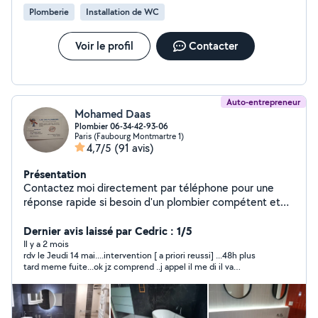
Plomberie
Installation de WC
Voir le profil
Contacter
Auto-entrepreneur
Mohamed Daas
Plombier 06-34-42-93-06
Paris (Faubourg Montmartre 1)
4,7/5
(91 avis)
Présentation
Contactez moi directement par téléphone pour une
réponse rapide si besoin d'un plombier compétent et
fiable ? N'hésitez pas à m'appeler pour tous vos travaux
de plomberie. Plus de 10 ans d'expérience (vérifier sur
Dernier avis laissé par Cedric : 1/5
mon diplôme),intervention rapide et efficace, devis
Il y a 2 mois
rdv le Jeudi 14 mai....intervention [ a priori reussi] ...48h plus
gratuit et personnalisé, matériel de qualité et respect
tard meme fuite...ok jz comprend ..j appel il me di il va
des normes. Mon travail et garantie Service proposés : -
passer..en fin de journee du 17.mai 2026 je previens les
réparation de fuites d'eau -installation sanitaires ( éviers,
locataires et client ..et puis ne decroche plus .je ne sais pas
toilettes, douche, baignoire). -débouchage de
comment ca s appel
canalisations. - entretien et remplacement de chauffe