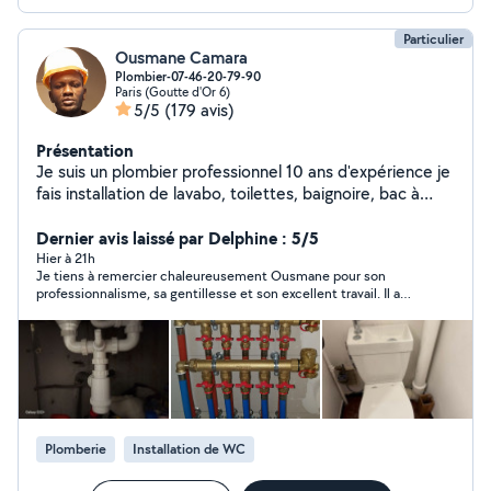
Particulier
Ousmane Camara
Plombier-07-46-20-79-90
Paris (Goutte d'Or 6)
5/5
(179 avis)
Présentation
Je suis un plombier professionnel 10 ans d'expérience je
fais installation de lavabo, toilettes, baignoire, bac à
douche, meuble évier, radiateur, lave-vaisselle, lave
main,chauffe-eau, Montage des meubles ect je suis
Dernier avis laissé par Delphine : 5/5
disponible à Paris et alentours de Paris Merci de me
Hier à 21h
Je tiens à remercier chaleureusement Ousmane pour son
contacter au 07-46-20-79-90>>
professionnalisme, sa gentillesse et son excellent travail. Il a
vraiment fait tout son possible pour réparer mon tuyau et
surtout pour que je sois pleinement satisfaite du résultat. C’est
une personne très sérieuse, à l’écoute et extrêmement gentil.
Le travail a été réalisé avec beaucoup de soin, de manière
propre et professionnelle. C’est très rare de tomber sur une
personne aussi compétent, honnête et bienveillant. Je le
recommande sans aucune hésitation, les yeux fermés ! Je
garde précieusement son contact pour mes prochains besoins
Plomberie
Installation de WC
et je n’hésiterai pas à faire appel à lui à nouveau. Encore merci
Ousmane pour votre travail et votre gentillesse ! 🙏😊