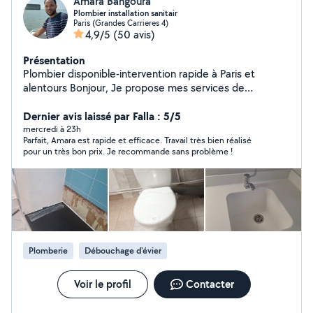
Amara Bangoura
Plombier installation sanitair
Paris (Grandes Carrieres 4)
4,9/5
(50 avis)
Présentation
Plombier disponible-intervention rapide à Paris et
alentours Bonjour, Je propose mes services de
plomberie pour vos besoins du quotidien : . Dépannage
et réparation (fuite, robinet,wc etc.) . Petit travaux et
Dernier avis laissé par Falla : 5/5
entretien Je suis basé à Paris et je me déplace
mercredi à 23h
Parfait, Amara est rapide et efficace. Travail très bien réalisé
rapidement sur toute la ville et alentours Travail
pour un très bon prix. Je recommande sans problème !
sérieux,soigné confiance. N'hésite pas à me
contacter,je suis disponible pour répondre à vos
demandes et trouver une solution adaptée à vos
besoins. À bientôt Amara
Plomberie
Débouchage d'évier
Voir le profil
Contacter