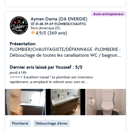
Auto-entrepreneur
Aymen Dama (DA ENERGIE)
07-51-48-59-69 PLOMBER/CHAUFFG
Paris (Amerique 22)
4,9/5
(369 avis)
Présentation
PLOMBIER/CHAUFFAGISTE/DÉPANNAGE -PLOMBERIE -
Débouchage de toutes les canalisations WC / baignoire
/ évier cuisine/ lavabo - Réparation toutes fuite -
Installation de ballon d'eau chaude - Installation de
Dernier avis laissé par Youssef : 5/5
toute robinetterie. - WC à installer - création arrivée
jeudi à 14h
⭐⭐⭐⭐⭐ Excellent travail ! Le plombier est intervenu
d'eau machine à laver + évacuation - Installation meuble
rapidement, a remplacé le robinet avec soin et
vasque - installation de douche - débouche toutes
professionnalisme. Il a pris le temps de vérifier que tout
canalisations . Chauffage - Je fait l'installation complète
fonctionnait parfaitement avant de partir. Personne ponctuelle,
de chaudière - Effectue l'entretien de chaudière avec
efficace et très sympathique. Je le recommande sans
hésitation.
délivrance d'attestation d'entretien. - Consultez
régulièrement mes photos. Je vous garantie un travail
minutieux, tout cela dans les règles de l'art.
Plomberie
Débouchage d'évier