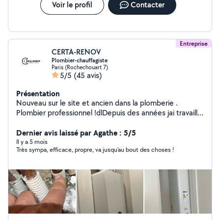
Voir le profil
Contacter
Entreprise
CERTA-RENOV
Plombier-chauffagiste
Paris (Rochechouart 7)
5/5
(45 avis)
Présentation
Nouveau sur le site et ancien dans la plomberie .
Plombier professionnel !dlDepuis des années jai travaillé
comme plombier pour la France mutualiste. Je
m'occupais de plus de 1200 logements. Diplômé en
Dernier avis laissé par Agathe : 5/5
plomberie ( sanitaire) et chauffage .je me déplace très
Il y a 5 mois
Très sympa, efficace, propre, va jusqu'au bout des choses !
rapidement, une URGENCE ? WC, douche, lavabo
bouché ? Contactez-moi à toute heure. Je fais
également la rénovation ou la création de réseau d'eau
dans les cuisines et salle de bain. Rénovation complète
de votre salle de bain, WC, cuisine avec devis sérieux et
détaillé.