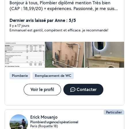
Bonjour à tous, Plombier diplômé mention Très bien
(CAP : 18,59/20) + expériences. Passionné, je me suis
reconverti afin d'exercer ce métier à plein temps. Je suis
également ingénieur, passé par le consortium Airbus à
Dernier avis laissé par Anne : 5/5
Toulouse en tant qu'ingénieur sur des projets de
Il y a 17 jours
Emmanuel est gentil, compétent et efficace. je recommande!
développement durables, RSE (green cockpit A320,
énergie), j'ai poursuivi dans le financement de la
rénovation énergétique auprès des collectivités
territoriales. À venir : CAP installation thermique +
certification froid + gaz Emmanuel
Plomberie
Remplacement de WC
Voir le profil
Contacter
Particulier
Erick Mouanjo
Plombierd’urgence/opérationnel
Paris (Roquette 18)