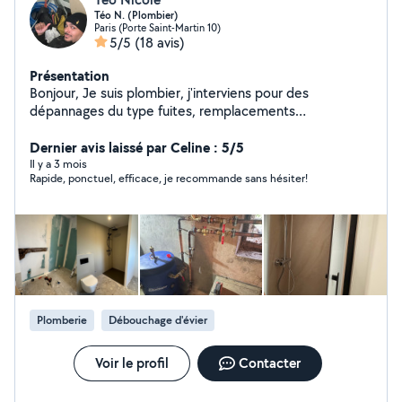
Téo N. (Plombier)
Paris (Porte Saint-Martin 10)
5/5
(18 avis)
Présentation
Bonjour, Je suis plombier, j'interviens pour des
dépannages du type fuites, remplacements
robinetterie, chasse d'eau, joints silicone ainsi que sur
certaines installations sanitaires. J'interviens sur Paris et
Dernier avis laissé par Celine : 5/5
ses alentours. Je tiens à travailler proprement et
Il y a 3 mois
Rapide, ponctuel, efficace, je recommande sans hésiter!
pratique des tarifs transparents. Contactez-moi pour
toute demande spécifique.
Plomberie
Débouchage d'évier
Voir le profil
Contacter