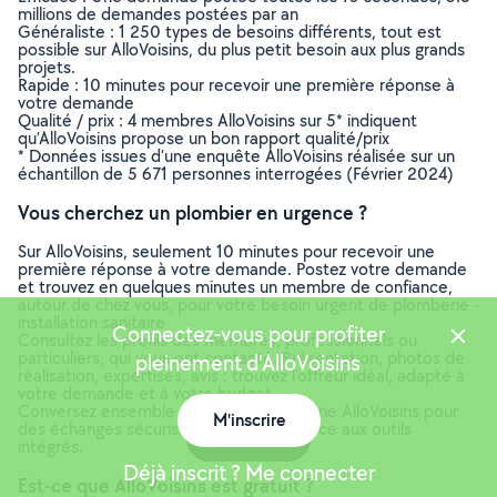
millions de demandes postées par an
Généraliste : 1 250 types de besoins différents, tout est
possible sur AlloVoisins, du plus petit besoin aux plus grands
projets.
Rapide : 10 minutes pour recevoir une première réponse à
votre demande
Qualité / prix : 4 membres AlloVoisins sur 5* indiquent
qu’AlloVoisins propose un bon rapport qualité/prix
* Données issues d’une enquête AlloVoisins réalisée sur un
échantillon de 5 671 personnes interrogées (Février 2024)
Vous cherchez un plombier en urgence ?
Sur AlloVoisins, seulement 10 minutes pour recevoir une
première réponse à votre demande. Postez votre demande
et trouvez en quelques minutes un membre de confiance,
autour de chez vous, pour votre besoin urgent de plomberie -
installation sanitaire
Connectez-vous pour profiter
Consultez les profils des membres, professionnels ou
particuliers, qui vous ont contacté. Présentation, photos de
pleinement d'AlloVoisins
réalisation, expertises, avis : trouvez l'offreur idéal, adapté à
votre demande et à votre budget.
Conversez ensemble depuis la messagerie AlloVoisins pour
M'inscrire
des échanges sécurisés et efficaces grâce aux outils
Carte
intégrés.
Déjà inscrit ? Me connecter
Est-ce que AlloVoisins est gratuit ?