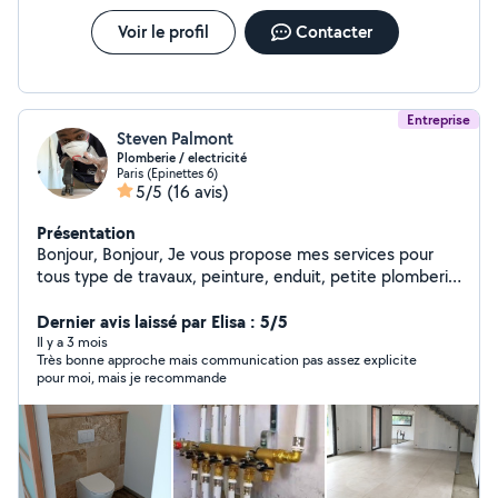
Voir le profil
Contacter
Entreprise
Steven Palmont
Plomberie / electricité
Paris (Epinettes 6)
5/5
(16 avis)
Présentation
Bonjour, Bonjour, Je vous propose mes services pour
tous type de travaux, peinture, enduit, petite plomberie
et électricté. Vous venez d'emmenager et souhaitez
mettre votre appartement à votre goût, vous souhaitez
Dernier avis laissé par Elisa : 5/5
rendre votre appartement je suis la pour vous. Tâches
Il y a 3 mois
Très bonne approche mais communication pas assez explicite
possible : -Réparation fuite, rebouchage de trous, -
pour moi, mais je recommande
Changer vos joints d'étanchéité, - Changement de prise,
- Pose abat-jours, - Changement de prise, - Montage de
meuble IKEA - Changement mitigeur, pommeau de
douche, - Forfait nettoyage vitre. - Remplacement WC
ou mécanisme chasse d'eau. Si nécessaire une première