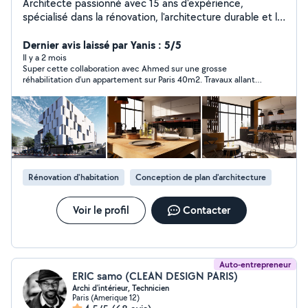
Architecte passionné avec 15 ans d'expérience,
spécialisé dans la rénovation, l'architecture durable et le
design contemporain. Transformons ensemble vos idées
en espaces uniques et fonctionnels.
Dernier avis laissé par Yanis : 5/5
Il y a 2 mois
Super cette collaboration avec Ahmed sur une grosse
réhabilitation d’un appartement sur Paris 40m2. Travaux allant
de la démolition de cloisons coulage de chape jusqu’à la
décoration . Ahmed est passé plusieurs fois sur site pour voir
l’avancement et reprendre le sous traitant sur les non
conformité Super travail je recommande vraiment
Rénovation d'habitation
Conception de plan d'architecture
Voir le profil
Contacter
Auto-entrepreneur
ERIC samo (CLEAN DESIGN PARIS)
Archi d'intérieur, Technicien
Paris (Amerique 12)