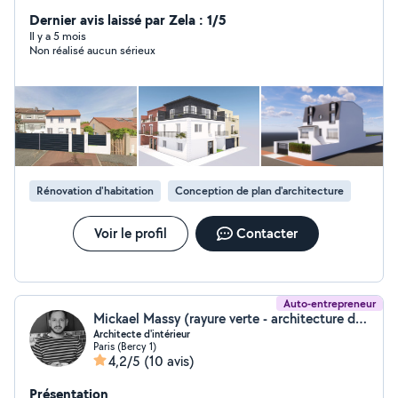
architecture, dont établissement: DP déclaration des
travaux, permis de construire moins de 150 m2, des
Dernier avis laissé par Zela : 1/5
aménagement intérieurs et extérieur en 2D et 3D,
Il y a 5 mois
Non réalisé aucun sérieux
établissement des dossier demande d'autorisation
d'aménagement ERP, installation d' enseigne.
Rénovation d'habitation
Conception de plan d'architecture
Voir le profil
Contacter
Auto-entrepreneur
Mickael Massy (rayure verte - architecture d’intérieur)
Architecte d'intérieur
Paris (Bercy 1)
4,2/5
(10 avis)
Présentation