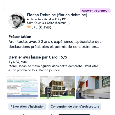
réalisé dans les meilleures conditions, je suis là pour le
concrétiser.
Auto-entrepreneur
Florian Debraine (florian debraine)
Architecte spécialisé DP / PC
Saint-Ouen-sur-Seine (Secteur 11)
5/5
(8 avis)
Présentation
Architecte, avec 20 ans d'expérience, spécialiste des
déclarations préalables et permis de construire en
région parisienne. Prêt à faciliter vos projets, du plus
petit au plus grand !
Dernier avis laissé par Caro : 5/5
Il y a 23 jours
Merci Florian de m'avoir guider dans cette démarche ! Peut être
à une prochaine fois ! Bonne journée,
Rénovation d'habitation
Conception de plan d'architecture