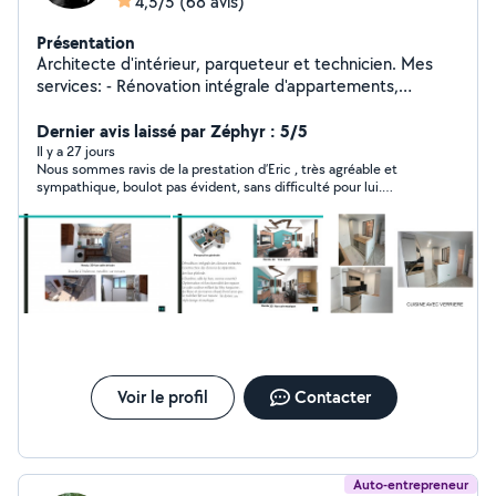
4,5/5
(68 avis)
Présentation
Architecte d'intérieur, parqueteur et technicien. Mes
services: - Rénovation intégrale d'appartements,
Maisons. Revêtement des murs, peintures, sols
carrelage, paquets. Ponçage, vitrification et réparation
Dernier avis laissé par Zéphyr : 5/5
des parquets. Réalisation des projets d'aménagements
Il y a 27 jours
Nous sommes ravis de la prestation d’Eric , très agréable et
en 3D. PS: En cas de contact privé, merci de m'envoyer
sympathique, boulot pas évident, sans difficulté pour lui.
un sms ou me passer directement un appel en cliquant
Disponible rapidement,Merci encore.
sur l'icone téléphonique en haut sur la droite de ma
page .(Je n'ai pas accès à toute les catégories pour
pouvoir répondre à certains msg)
Voir le profil
Contacter
Auto-entrepreneur