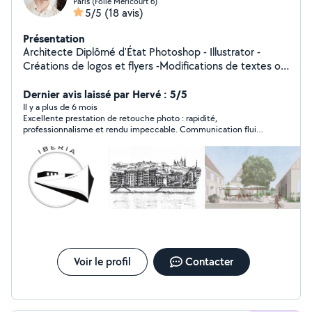
Paris (Folie Mericourt 6)
5/5
(18 avis)
Présentation
Architecte Diplômé d'État Photoshop - Illustrator -
Créations de logos et flyers -Modifications de textes ou
images sur photoshop -Illustrations graphiques -Dessins
Dernier avis laissé par Hervé : 5/5
à la main -Plans d'architecture
Il y a plus de 6 mois
Excellente prestation de retouche photo : rapidité,
professionnalisme et rendu impeccable. Communication fluide
et travail sérieux. Je recommande.Merci Théo
Voir le profil
Contacter