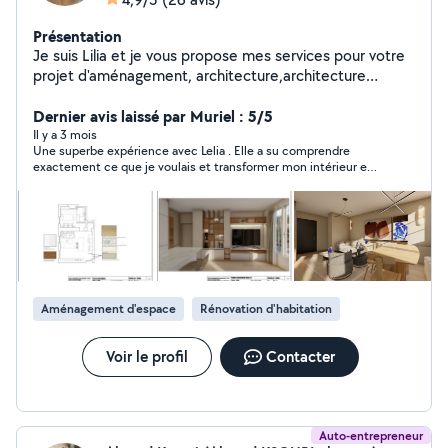
Présentation
Je suis Lilia et je vous propose mes services pour votre
projet d'aménagement, architecture,architecture
d'intérieure et conception de mobilier sur mesure pour
optimiser vos espaces ou améliorer vos intérieurs. J'ai
Dernier avis laissé par Muriel : 5/5
beaucoup d'années d'expérience en agence et il y'a
Il y a 3 mois
Une superbe expérience avec Lelia . Elle a su comprendre
quelque temps, j'ai lancé mon entreprise LDesign. Je
exactement ce que je voulais et transformer mon intérieur en
vous propose un travail de qualité qui répondra à vos
un espace doux, lumineux et apaisant. J’ai adoré son sens du
besoins, s'adaptera à vos envies tout en respectant
style, sa bienveillance et sa capacité à créer une décoration qui
votre budget. Si vous souhaitez avoir plus d'informations
me ressemble vraiment. Je recommande les yeux fermés.
ou voulez discuter de votre projet,n'hésitez pas à me
solliciter.
Aménagement d'espace
Rénovation d'habitation
Voir le profil
Contacter
Auto-entrepreneur