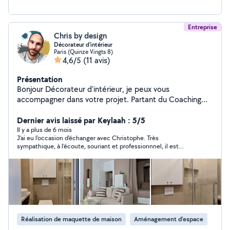
Entreprise
Chris by design
Décorateur d'intérieur
Paris (Quinze Vingts 8)
4,6/5
(11 avis)
Présentation
Bonjour Décorateur d'intérieur, je peux vous
accompagner dans votre projet. Partant du Coaching
déco, jusqu'à la prise en charge de vos travaux et/ou
commande de mobiliers, en passant par la création de
Dernier avis laissé par Keylaah : 5/5
visuels 3D, je propose un choix de services qui ne
Il y a plus de 6 mois
J'ai eu l'occasion d'échanger avec Christophe. Très
manqueront pas de vous satisfaire. le devis est gratuit !
sympathique, à l'écoute, souriant et professionnnel, il est
visiter mon Instagram : chris_by_design Bonne journée a
parvenu à cerner rapidement mes attentes et m'a également
vous
donné de précieux conseils concernant notre projet. Je vous
recommande de collaborer avec lui pour toute demande de
décoration d'intérieur. Merci encore à vous Christophe!
Réalisation de maquette de maison
Aménagement d'espace