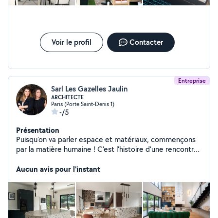
Voir le profil
Contacter
Entreprise
Sarl Les Gazelles Jaulin
ARCHITECTE
Paris (Porte Saint-Denis 1)
-/5
Présentation
Puisqu'on va parler espace et matériaux, commençons
par la matière humaine ! C'est l'histoire d'une rencontre
amicale, sur les bancs de l'École Bleue. Les deux
opposées présumées partagent en réalité quelques
Aucun avis pour l'instant
points communs: une passion d'abord, pour la
conception des espaces vivants et du façonnage des
matériaux nobles, qu'elles dessinent à longueur de
journée. Mais se sont aussi deux fortes têtes - blondes,
dotées d'un caractère de leader, bien décidées à faire