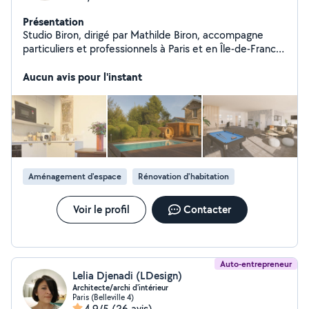
Présentation
Studio Biron, dirigé par Mathilde Biron, accompagne
particuliers et professionnels à Paris et en Île-de-France
dans la rénovation, la conception, l'aménagement et la
décoration sur mesure. Chaque projet est conçu
Aucun avis pour l'instant
comme une création unique, mêlant esthétique, confort
et personnalité, avec un accompagnement clé en main
des esquisses jusqu'à la livraison du chantier.
Aménagement d'espace
Rénovation d'habitation
Voir le profil
Contacter
Auto-entrepreneur
Lelia Djenadi (LDesign)
Architecte/archi d'intérieur
Paris (Belleville 4)
4,9/5
(26 avis)