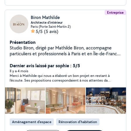
Entreprise
Biron Mathilde
Architecte d'intérieur
Paris (Porte Saint-Martin 2)
5/5
(5 avis)
Présentation
Studio Biron, dirigé par Mathilde Biron, accompagne
particuliers et professionnels à Paris et en Île-de-France
dans la rénovation, la conception, l'aménagement et la
décoration sur mesure. Chaque projet est conçu
Dernier avis laissé par sophie : 5/5
comme une création unique, mêlant esthétique, confort
Il y a 4 mois
Merci à Mathilde qui nous a élaboré un bon projet en restant à
et personnalité, avec un accompagnement clé en main
l’écoute. Ses propositions correspondaient à nos attentes dans
des esquisses jusqu'à la livraison du chantier.
un budget raisonnable .
Aménagement d'espace
Rénovation d'habitation