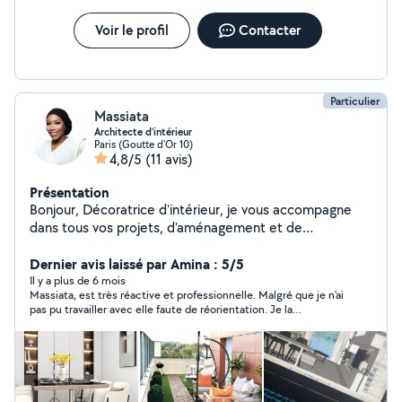
Voir le profil
Contacter
Particulier
Massiata
Architecte d’intérieur
Paris (Goutte d'Or 10)
4,8/5
(11 avis)
Présentation
Bonjour, Décoratrice d'intérieur, je vous accompagne
dans tous vos projets, d'aménagement et de
rénovation. Mon objectif est de créer des espaces
fonctionnels, parfaitement intégrés à votre style de vie.
Dernier avis laissé par Amina : 5/5
Il y a plus de 6 mois
Massiata, est très réactive et professionnelle. Malgré que je n'ai
pas pu travailler avec elle faute de réorientation. Je la
recommande à 100%, ses tarifs sont corrects.