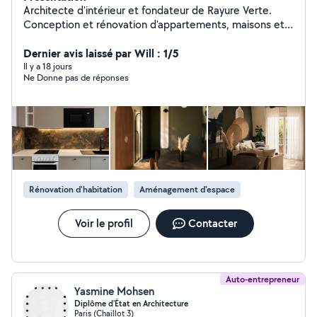
Architecte d'intérieur et fondateur de Rayure Verte.
Conception et rénovation d'appartements, maisons et
commerces. J'accompagne mes clients de la
conception jusqu'au suivi des travaux : optimisation des
Dernier avis laissé par Will : 1/5
espaces conception de cuisine et salle de bain plans 2D
Il y a 18 jours
Ne Donne pas de réponses
et modélisation 3D choix matériaux et mobilier dossiers
techniques pour artisans suivi de chantier Approche sur
mesure avec attention portée à l'esthétique, la
faisabilité technique et au budget du projet. Découvrez
l'univers Rayure Verte sur Instagram: rayure_verte
Rénovation d'habitation
Aménagement d'espace
Voir le profil
Contacter
Auto-entrepreneur
Yasmine Mohsen
Diplôme d'État en Architecture
Paris (Chaillot 3)