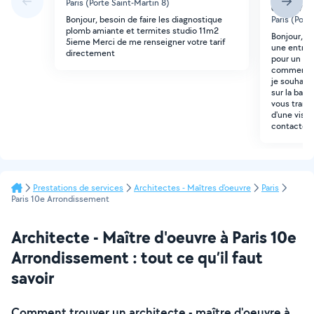
Paris (Porte Saint-Martin 8)
d'oeuvre
Bonjour, besoin de faire les diagnostique
Paris (Port
plomb amiante et termites studio 11m2
Bonjour, Ar
5ieme Merci de me renseigner votre tarif
une entrep
directement
pour un pro
commercial
je souhaite
sur la base
vous transm
d'une visit
contacter s
Prestations de services
Architectes - Maîtres d'oeuvre
Paris
Paris 10e Arrondissement
Architecte - Maître d'oeuvre à Paris 10e
Arrondissement : tout ce qu’il faut
savoir
Comment trouver un architecte - maître d'oeuvre à