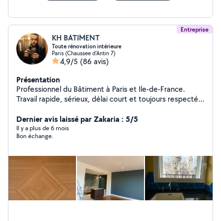
Entreprise
KH BATIMENT
Toute rénovation intérieure
Paris (Chaussee d'Antin 7)
4,9/5
(86 avis)
Présentation
Professionnel du Bâtiment à Paris et Ile-de-France.
Travail rapide, sérieux, délai court et toujours respecté.
Rénovation tout corps d'état : parquet, carrelage,
démolition de cloison, reconstruction, rénovation
Dernier avis laissé par Zakaria : 5/5
complète (haussmanien ou récent), travaux
Il y a plus de 6 mois
Bon échange.
d'éléctricité, plomberie. + de 200 chantiers réalisés ces
4 dernières années, SAV toujours assuré. Devis rapide
(1ère estimation possible à partir d'une simple vidéo via
sms ou whatsapp).