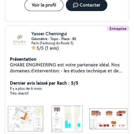
Voir le profil
Contacter
Entreprise
Yasser Chemingui
Géomètre - Topo - Plans - BE
Paris (Faubourg du Roule 3)
5/5
(1 avis)
Présentation
GHABE ENGINEERING est votre partenaire idéal. Nos
domaines d'intervention: - les études technique et de
faisabilité en construction - Les travaux de géomètre -
Maitrise d'œuvre et suivie des chantier - Les relevé
Dernier avis laissé par Rach : 5/5
topographiques - Les relevés d'architecture - la
Il y a plus de 6 mois
Très réactif
production des plans - Les relevés des intérieurs et
mesurages - Les relevés des façades - Les relevés des
toitures - La production de tous types de plans 2d/3d :
plan de masse, plan topo, plan d'intérieur, plan des
façades, plan de coupes, plan des toitures... - La
production des maquette 3d