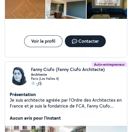
Voir le profil
Contacter
Auto-entrepreneur
Fanny Ciufo (Fanny Ciufo Architecte)
Architecte
Paris (Les Halles 4)
-/5
Présentation
Je suis architecte agréée par l'Ordre des Architectes en
France et je suis la fondatrice de FCA, Fanny Ciufo
Architecte, ainsi que la cofondatrice d'URBANOGRAM
JOURNAL. J'ai plusieurs années d'expérience
Aucun avis pour l'instant
professionnelle au sein d'agences de renommée
internationale, à Paris, à Rome, à Londres et à