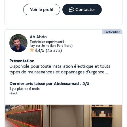
Voir le profil
Contacter
Particulier
Ab Abdo
Technicien expérimenté
Ivry-sur-Seine (Ivry Port Nord)
4,4/5
(43 avis)
Présentation
Disponible pour toute installation électrique et touts
types de maintenances et dépannages d'urgence
Déplacement et intervention rapidement Je suis
Dernier avis laissé par Abdessamad : 5/5
mobilisé️2 roues Devis et facturation sur demande
Il y a plus de 6 mois
réactif