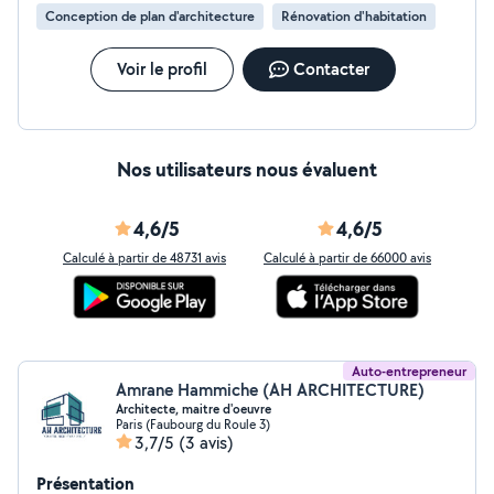
améliorent la qualité de vie. Du choix des couleurs et
Conception de plan d'architecture
Rénovation d'habitation
des textures à l'agencement des meubles et à
l'éclairage, chaque détail est soigneusement considéré
pour créer des espace qui inspirent.
Voir le profil
Contacter
Nos utilisateurs nous évaluent
4,6/5
4,6/5
Calculé à partir de 48731 avis
Calculé à partir de 66000 avis
Auto-entrepreneur
Amrane Hammiche (AH ARCHITECTURE)
Architecte, maitre d'oeuvre
Paris (Faubourg du Roule 3)
3,7/5
(3 avis)
Présentation