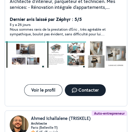
Architecte d'intérieur, parqueteur et technicien. Mes
services: - Rénovation intégrale d'appartements,
Maisons. Revêtement des murs, peintures, sols
carrelage, paquets. Ponçage, vitrification et réparation
Dernier avis laissé par Zéphyr : 5/5
des parquets. Réalisation des projets d'aménagements
Il y a 26 jours
Nous sommes ravis de la prestation d’Eric , très agréable et
en 3D. PS: En cas de contact privé, merci de m'envoyer
sympathique, boulot pas évident, sans difficulté pour lui.
un sms ou me passer directement un appel en cliquant
Disponible rapidement,Merci encore.
sur l'icone téléphonique en haut sur la droite de ma
page .(Je n'ai pas accès à toute les catégories pour
pouvoir répondre à certains msg)
Voir le profil
Contacter
Auto-entrepreneur
Ahmed Ichallalene (TRISKELE)
Architecte
Paris (Belleville 11)