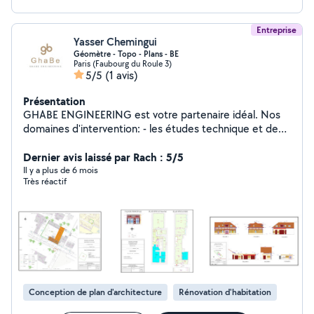
Entreprise
Yasser Chemingui
Géomètre - Topo - Plans - BE
Paris (Faubourg du Roule 3)
5/5
(1 avis)
Présentation
GHABE ENGINEERING est votre partenaire idéal. Nos
domaines d'intervention: - les études technique et de
faisabilité en construction - Les travaux de géomètre -
Maitrise d'œuvre et suivie des chantier - Les relevé
Dernier avis laissé par Rach : 5/5
topographiques - Les relevés d'architecture - la
Il y a plus de 6 mois
Très réactif
production des plans - Les relevés des intérieurs et
mesurages - Les relevés des façades - Les relevés des
toitures - La production de tous types de plans 2d/3d :
plan de masse, plan topo, plan d'intérieur, plan des
façades, plan de coupes, plan des toitures... - La
production des maquette 3d
Conception de plan d'architecture
Rénovation d'habitation