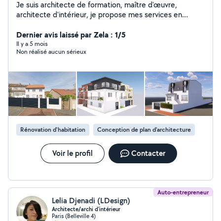
Je suis architecte de formation, maître d'œuvre,
architecte d'intérieur, je propose mes services en
architecture, dont établissement: DP déclaration des
travaux, permis de construire moins de 150 m2, des
Dernier avis laissé par Zela : 1/5
aménagement intérieurs et extérieur en 2D et 3D,
Il y a 5 mois
Non réalisé aucun sérieux
établissement des dossier demande d'autorisation
d'aménagement ERP, installation d' enseigne.
Rénovation d'habitation
Conception de plan d'architecture
Voir le profil
Contacter
Auto-entrepreneur
Lelia Djenadi (LDesign)
Architecte/archi d'intérieur
Paris (Belleville 4)