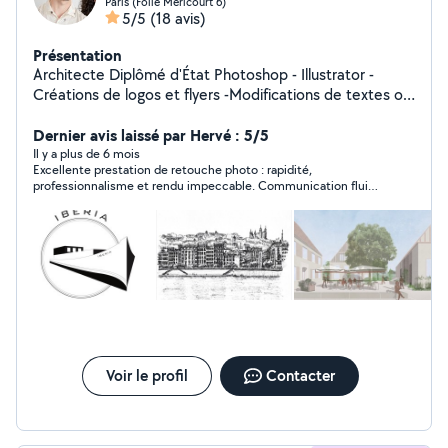
Paris (Folie Mericourt 6)
5/5
(18 avis)
Présentation
Architecte Diplômé d'État Photoshop - Illustrator -
Créations de logos et flyers -Modifications de textes ou
images sur photoshop -Illustrations graphiques -Dessins
Dernier avis laissé par Hervé : 5/5
à la main -Plans d'architecture
Il y a plus de 6 mois
Excellente prestation de retouche photo : rapidité,
professionnalisme et rendu impeccable. Communication fluide
et travail sérieux. Je recommande.Merci Théo
Voir le profil
Contacter