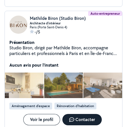
Auto-entrepreneur
Mathilde Biron (Studio Biron)
Architecte d'intérieur
Paris (Porte Saint-Denis 4)
-/5
Présentation
Studio Biron, dirigé par Mathilde Biron, accompagne
particuliers et professionnels à Paris et en Île-de-France
dans la rénovation, la conception, l'aménagement et la
décoration sur mesure. Chaque projet est conçu
Aucun avis pour l'instant
comme une création unique, mêlant esthétique, confort
et personnalité, avec un accompagnement clé en main
des esquisses jusqu'à la livraison du chantier.
Aménagement d'espace
Rénovation d'habitation
Voir le profil
Contacter