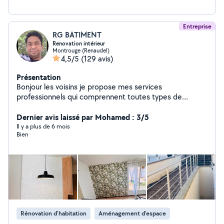
Entreprise
RG BATIMENT
Renovation intérieur
Montrouge (Renaudel)
4,5/5
(129 avis)
Présentation
Bonjour les voisins je propose mes services
professionnels qui comprennent toutes types de
renovation intérieur du batiment avec 13 ans de
experience rest a votre disposition merci
Dernier avis laissé par Mohamed : 3/5
Il y a plus de 6 mois
Bien
Rénovation d'habitation
Aménagement d'espace