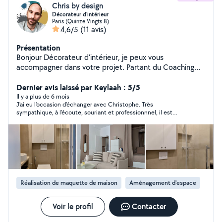
Chris by design
Décorateur d'intérieur
Paris (Quinze Vingts 8)
4,6/5
(11 avis)
Présentation
Bonjour Décorateur d'intérieur, je peux vous
accompagner dans votre projet. Partant du Coaching
déco, jusqu'à la prise en charge de vos travaux et/ou
commande de mobiliers, en passant par la création de
Dernier avis laissé par Keylaah : 5/5
visuels 3D, je propose un choix de services qui ne
Il y a plus de 6 mois
J'ai eu l'occasion d'échanger avec Christophe. Très
manqueront pas de vous satisfaire. le devis est gratuit !
sympathique, à l'écoute, souriant et professionnnel, il est
visiter mon Instagram : chris_by_design Bonne journée a
parvenu à cerner rapidement mes attentes et m'a également
vous
donné de précieux conseils concernant notre projet. Je vous
recommande de collaborer avec lui pour toute demande de
décoration d'intérieur. Merci encore à vous Christophe!
Réalisation de maquette de maison
Aménagement d'espace
Voir le profil
Contacter