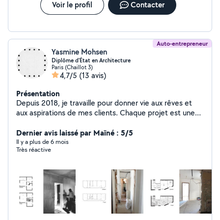
Voir le profil
Contacter
Auto-entrepreneur
Yasmine Mohsen
Diplôme d'État en Architecture
Paris (Chaillot 3)
4,7/5
(13 avis)
Présentation
Depuis 2018, je travaille pour donner vie aux rêves et
aux aspirations de mes clients. Chaque projet est une
opportunité de repousser les limites, d'innover et de
créer des environnements qui inspirent et enrichissent
Dernier avis laissé par Maïné : 5/5
la vie. Passionné par l'art de transformer les espaces en
Il y a plus de 6 mois
Très réactive
reflets personnalisés de l'esthétique et du style de vie
de mes clients. Mon approche repose sur une écoute
attentive, une compréhension profonde des
préférences individuelles et une expertise technique en
design d'intérieur. Je crois que chaque espace a le
potentiel de devenir un lieu de confort, de beauté et
d'harmonie, et je m'efforce de créer des intérieurs qui