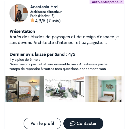
Auto-entrepreneur
Anastasia Hrd
Architecte d'interieur
Paris (Necker 17)
4,9/5
(7 avis)
Présentation
Après des études de paysages et de design d'espace je
suis devenu Architecte d'intérieur et paysagiste.
J'exerce en tant que professionnelle et je peux vous
aider à formaliser vos idées, les dessiner leur faire
Dernier avis laissé par Sand : 4/5
prendre vie. Je réalise tous types de documents et
Il y a plus de 6 mois
Nous n'avons pas fait affaire ensemble mais Anastasia a pris le
conseils pour tous espaces ( croquis dans l'espace, vue
temps de répondre à toutes mes questions concernant mon
réaliste, plans,coupes, liste shopping, conseil en
projet.
décoration et mobilier, conseil et dessin paysager, choix
des plantes) nous pouvons aller d'un rendez-vous
conseil jusqu'à la réalisation ensemble pour vos projets
particulier ou hôtelier/restaurant
Voir le profil
Contacter