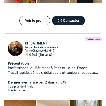
Voir le profil
Contacter
Entreprise
KH BATIMENT
Toute rénovation intérieure
Paris (Chaussee d'Antin 7)
4,9/5
(86 avis)
Présentation
Professionnel du Bâtiment à Paris et Ile-de-France.
Travail rapide, sérieux, délai court et toujours respecté.
Rénovation tout corps d'état : parquet, carrelage,
démolition de cloison, reconstruction, rénovation
Dernier avis laissé par Zakaria : 5/5
complète (haussmanien ou récent), travaux
Il y a plus de 6 mois
Bon échange.
d'éléctricité, plomberie. + de 200 chantiers réalisés ces
4 dernières années, SAV toujours assuré. Devis rapide
(1ère estimation possible à partir d'une simple vidéo via
sms ou whatsapp).