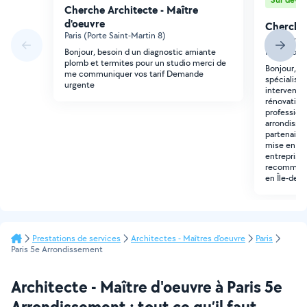
Cherche Architecte - Maître
d'oeuvre
Cherche 
Paris (Porte Saint-Martin 8)
d'oeuvre
Bonjour, besoin d un diagnostic amiante
Paris (Port
plomb et termites pour un studio merci de
Bonjour, J
me communiquer vos tarif Demande
spécialisé
urgente
intervenant
rénovation
professionn
arrondisse
partenaire
mise en co
entreprise 
recommanda
en Île-de-F
Prestations de services
Architectes - Maîtres d'oeuvre
Paris
Paris 5e Arrondissement
Architecte - Maître d'oeuvre à Paris 5e
Arrondissement : tout ce qu’il faut