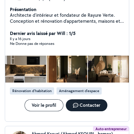
Présentation
Architecte d'intérieur et fondateur de Rayure Verte.
Conception et rénovation d'appartements, maisons et
commerces. J'accompagne mes clients de la
conception jusqu'au suivi des travaux : optimisation des
Dernier avis laissé par Will : 1/5
espaces conception de cuisine et salle de bain plans 2D
Il y a 16 jours
Ne Donne pas de réponses
et modélisation 3D choix matériaux et mobilier dossiers
techniques pour artisans suivi de chantier Approche sur
mesure avec attention portée à l'esthétique, la
faisabilité technique et au budget du projet. Découvrez
l'univers Rayure Verte sur Instagram: rayure_verte
Rénovation d'habitation
Aménagement d'espace
Voir le profil
Contacter
Auto-entrepreneur
Ahmed Ksouri (Ahmed KSOURI - hemea)