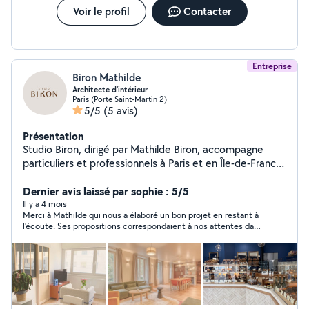
Voir le profil
Contacter
Entreprise
Biron Mathilde
Architecte d'intérieur
Paris (Porte Saint-Martin 2)
5/5
(5 avis)
Présentation
Studio Biron, dirigé par Mathilde Biron, accompagne
particuliers et professionnels à Paris et en Île-de-France
dans la rénovation, la conception, l'aménagement et la
décoration sur mesure. Chaque projet est conçu
Dernier avis laissé par sophie : 5/5
comme une création unique, mêlant esthétique, confort
Il y a 4 mois
Merci à Mathilde qui nous a élaboré un bon projet en restant à
et personnalité, avec un accompagnement clé en main
l’écoute. Ses propositions correspondaient à nos attentes dans
des esquisses jusqu'à la livraison du chantier.
un budget raisonnable .