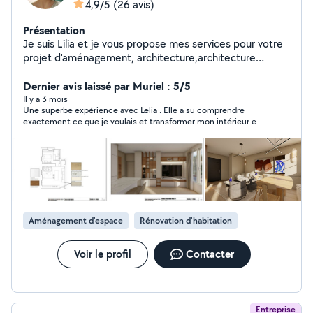
4,9/5
(26 avis)
Présentation
Je suis Lilia et je vous propose mes services pour votre
projet d'aménagement, architecture,architecture
d'intérieure et conception de mobilier sur mesure pour
optimiser vos espaces ou améliorer vos intérieurs. J'ai
Dernier avis laissé par Muriel : 5/5
beaucoup d'années d'expérience en agence et il y'a
Il y a 3 mois
Une superbe expérience avec Lelia . Elle a su comprendre
quelque temps, j'ai lancé mon entreprise LDesign. Je
exactement ce que je voulais et transformer mon intérieur en
vous propose un travail de qualité qui répondra à vos
un espace doux, lumineux et apaisant. J’ai adoré son sens du
besoins, s'adaptera à vos envies tout en respectant
style, sa bienveillance et sa capacité à créer une décoration qui
votre budget. Si vous souhaitez avoir plus d'informations
me ressemble vraiment. Je recommande les yeux fermés.
ou voulez discuter de votre projet,n'hésitez pas à me
solliciter.
Aménagement d'espace
Rénovation d'habitation
Voir le profil
Contacter
Entreprise