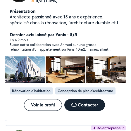
5/5
(1 avis)
Présentation
Architecte passionné avec 15 ans d'expérience,
spécialisé dans la rénovation, l'architecture durable et le
design contemporain. Transformons ensemble vos idées
en espaces uniques et fonctionnels.
Dernier avis laissé par Yanis : 5/5
Il y a 2 mois
Super cette collaboration avec Ahmed sur une grosse
réhabilitation d’un appartement sur Paris 40m2. Travaux allant
de la démolition de cloisons coulage de chape jusqu’à la
décoration . Ahmed est passé plusieurs fois sur site pour voir
l’avancement et reprendre le sous traitant sur les non
conformité Super travail je recommande vraiment
Rénovation d'habitation
Conception de plan d'architecture
Voir le profil
Contacter
Auto-entrepreneur