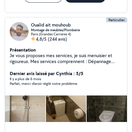
Particulier
Oualid ait mouhoub
Montage de meubles/Plomberie
Paris (Grandes Carrieres 4)
4,8/5
(244 avis)
Présentation
Je vous proposes mes services, je suis menuisier et
rigoureux. Mes services comprennent : Dépannage
Débouchage La Plombierie Le Montages de meubles Le
Petit Bricolages Le Nettoyage à domicile Le Nettoyage
Dernier avis laissé par Cynthia : 5/5
après chantier Disponible N'hésitez pas pas à me
Il y a plus de 6 mois
Parfait, merci d'avoir réglé notre problème.
contacter pour plus d'information.