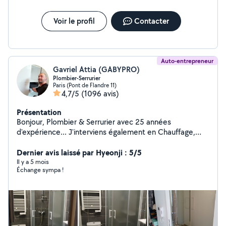
Voir le profil
Contacter
Auto-entrepreneur
Gavriel Attia (GABYPRO)
Plombier-Serrurier
Paris (Pont de Flandre 11)
4,7/5
(1096 avis)
Présentation
Bonjour, Plombier & Serrurier avec 25 années
d'expérience... J'interviens également en Chauffage,
Vitrerie, Électricité & Menuiserie. Compétent, soigné &
rapide... Je me ferai un plaisir de vous rendre service
Dernier avis laissé par Hyeonji : 5/5
mes chers voisins.... Si vous me contactez directement,
Il y a 5 mois
Échange sympa !
merci de me laisser vos coordonnées téléphoniques...
Au plaisir de vous lire... Gaby