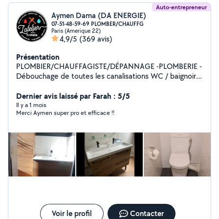
Auto-entrepreneur
Aymen Dama (DA ENERGIE)
07-51-48-59-69 PLOMBER/CHAUFFG
Paris (Amerique 22)
4,9/5
(369 avis)
Présentation
PLOMBIER/CHAUFFAGISTE/DÉPANNAGE -PLOMBERIE -
Débouchage de toutes les canalisations WC / baignoire
/ évier cuisine/ lavabo - Réparation toutes fuite -
Installation de ballon d'eau chaude - Installation de
Dernier avis laissé par Farah : 5/5
toute robinetterie. - WC à installer - création arrivée
Il y a 1 mois
Merci Aymen super pro et efficace !!
d'eau machine à laver + évacuation - Installation meuble
vasque - installation de douche - débouche toutes
canalisations . Chauffage - Je fait l'installation complète
de chaudière - Effectue l'entretien de chaudière avec
délivrance d'attestation d'entretien. - Consultez
régulièrement mes photos. Je vous garantie un travail
minutieux, tout cela dans les règles de l'art.
Voir le profil
Contacter