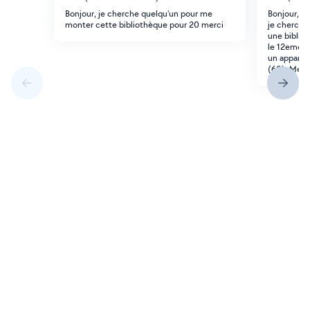
Bonjour, je cherche quelqu'un pour me
Bonjour, j
monter cette bibliothèque pour 20 merci
je cherche
une biblio
le 12eme et
un appart 
(60). Merci