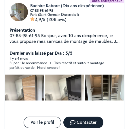
Auto-entrepreneur
Bachire Kabore (Dix ans d’expérience)
07-83-98-61-95
Paris (Saint-Germain l'Auxerrois 1)
4,9/5
(208 avis)
Présentation
07-83-98-61-95 Bonjour, avec 10 ans d'expérience, je
vous propose mes services de montage de meubles. Je
suis à votre service pour tous types de montages (IKEA,
Leroy Merlin, Conforama, etc.). Spécialiste dressing
Dernier avis laissé par Eva : 5/5
PAX, lits, armoires, canapés. Monteur expérimenté, je
Il y a 4 mois
Super ! Je recommande ++ ! Très réactif et surtout montage
dispose de tout le matériel nécessaire
parfait et rapide ! Merci encore !
Voir le profil
Contacter