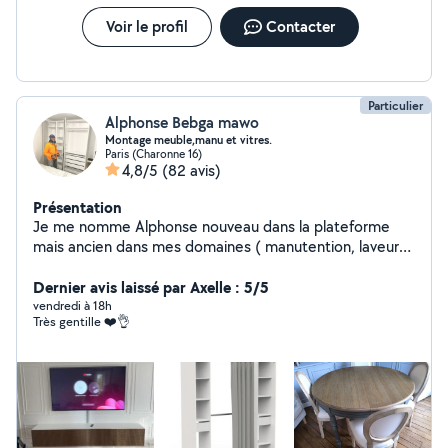
Voir le profil
Contacter
Particulier
Alphonse Bebga mawo
Montage meuble,manu et vitres.
Paris (Charonne 16)
4,8/5
(82 avis)
Présentation
Je me nomme Alphonse nouveau dans la plateforme
mais ancien dans mes domaines ( manutention, laveur
de vitres et montage meuble )je suis là pour vous servir.
Homme fiable, respectueux ,sourire, dynamique et
Dernier avis laissé par Axelle : 5/5
ponctuel qui sont surtout mes clés de réussite
vendredi à 18h
Très gentille ❤️👌