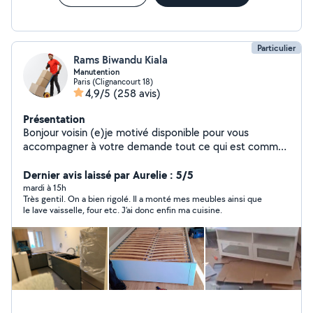
CONTACT Disponible touts les jours N'hésitez pas à me
contacter pour un devis ou une intervention rapide
Particulier
Rams Biwandu Kiala
Manutention
Paris (Clignancourt 18)
4,9/5
(258 avis)
Présentation
Bonjour voisin (e)je motivé disponible pour vous
accompagner à votre demande tout ce qui est comme
manutention: ---- Charger et déchargement de votre
véhicule --- Même l'appartement il y a pas l'ascenseur je
Dernier avis laissé par Aurelie : 5/5
suis disponible ---- Montage de meubles et démontage -
mardi à 15h
Très gentil. On a bien rigolé. Il a monté mes meubles ainsi que
--- Même pour les objets très lourd je suis là pour vous
le lave vaisselle, four etc. J’ai donc enfin ma cuisine.
accompagner --- Rangement de cave ect....... ---Porter
le piano plus de 80 kg --- même les meubles plus de 80
kg n'hésitez pas de me contacter je serai là pour vous
servir Encore ma grande importance c'est écouter la
satisfaction de mes clients. je serai là toujours pour vous
accompagner avec les bonne humeur 24/24 ------------ L
M M J V S D A bientôt