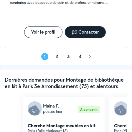
penderies avec beaucoup de soin et de professionnalisme.
Tout est parfaitement stable et bien fait. Très ponctuel et
sérieux, je recommande vivement !"
Voir le profil
Contacter
1
2
3
4
Page
suivante
Dernières demandes pour Montage de bibliothèque
en kit à Paris 3e Arrondissement (75) et alentours
Maina F.
J
À convenir
postée hier
p
Cherche Montage meubles en kit
Cherche
Paris (Folie Mericourt 12)
Paris (Ville