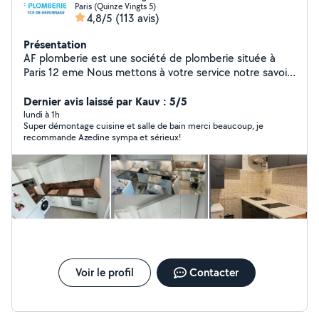
Paris (Quinze Vingts 5)
4,8/5
(113 avis)
Présentation
AF plomberie est une société de plomberie située à
Paris 12 eme Nous mettons à votre service notre savoir-
faire et notre expérience pour tous vos besoins en
installation, dépannage et entretien de plomberie. Nos
Dernier avis laissé par Kauv : 5/5
prestations couvrent : Réparation de fuites d'eau
lundi à 1h
Super démontage cuisine et salle de bain merci beaucoup, je
Installation et entretien de chauffe-eau Rénovation de
recommande Azedine sympa et sérieux!
salle de bain Débouchage de canalisations ️ Dépannage
rapide et urgent Pourquoi nous choisir ? Intervention
rapide et soignée Devis clair et transparent Artisan de
confiance avec plusieurs années d'expérience Service
disponible 7j/7 pour vos urgences Nous intervenons à
Paris et dans les environs îles de France
Voir le profil
Contacter