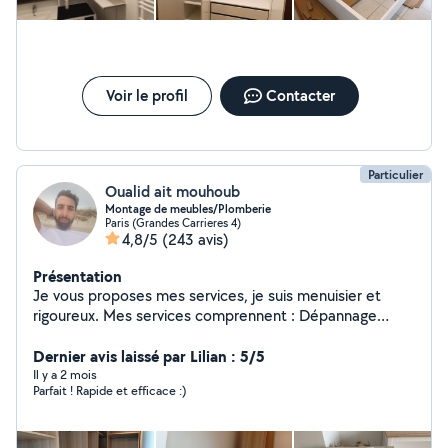
Voir le profil
Contacter
Particulier
Oualid ait mouhoub
Montage de meubles/Plomberie
Paris (Grandes Carrieres 4)
4,8/5
(243 avis)
Présentation
Je vous proposes mes services, je suis menuisier et
rigoureux. Mes services comprennent : Dépannage
Débouchage La Plombierie Le Montages de meubles Le
Petit Bricolages Le Nettoyage à domicile Le Nettoyage
Dernier avis laissé par Lilian : 5/5
après chantier Disponible N'hésitez pas pas à me
Il y a 2 mois
Parfait ! Rapide et efficace :)
contacter pour plus d'information.