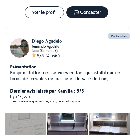
Voir le profil
Contacter
Particulier
Diego Agudelo
Fernando Agudelo
Paris (Combat 9)
5/5
(4 avis)
Présentation
Bonjour. J'offre mes services en tant qu'installateur de
tiroirs de meubles de cuisine et de salle de bain,
d'électricité, de peinture et de tout ce qui concerne la
construction et la décoration de la maison.
Dernier avis laissé par Kamilia : 5/5
Il y a 17 jours
Très bonne expérience, soigneux et rapide!