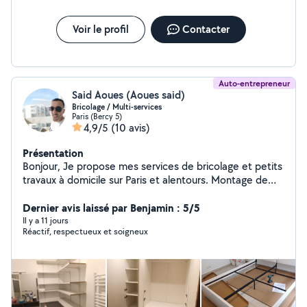
Voir le profil
Contacter
Auto-entrepreneur
Said Aoues (Aoues said)
Bricolage / Multi-services
Paris (Bercy 5)
4,9/5
(10 avis)
Présentation
Bonjour, Je propose mes services de bricolage et petits
travaux à domicile sur Paris et alentours. Montage de
meubles (IKEA, Conforama) Fixation (tringles, rideaux,
étagères, cadres) Petits travaux d'électricité (luminaires,
Dernier avis laissé par Benjamin : 5/5
prises) Plomberie simple (robinet, siphon, débouchage)
Il y a 11 jours
Réactif, respectueux et soigneux
Réparations diverses Nettoyage et entretien logement
/ Airbnb Sérieux, ponctuel et soigneux, j'ai l'habitude de
travailler chez des particuliers avec un vrai souci du
détail. Disponible rapidement Travail propre et efficace
N'hésitez pas à me contacter pour toute demande