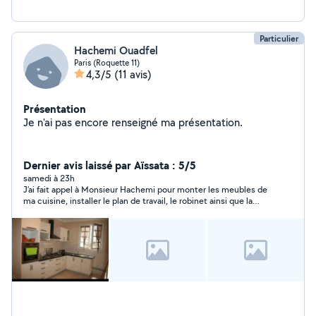
Particulier
Hachemi Ouadfel
Paris (Roquette 11)
4,3/5
(11 avis)
Présentation
Je n'ai pas encore renseigné ma présentation.
Dernier avis laissé par Aïssata : 5/5
samedi à 23h
J’ai fait appel à Monsieur Hachemi pour monter les meubles de
ma cuisine, installer le plan de travail, le robinet ainsi que la
plaque de cuisson. Il a été très ponctuel, professionnel,
serviable et d’une grande gentillesse. C’est une personne de
confiance qui tient ses engagements et respecte sa parole, ce
qui est très appréciable. Son travail est soigné, les finitions
sont impeccables et, en plus, ses tarifs sont très raisonnables.
Un excellent rapport qualité-prix ! Je suis entièrement
satisfaite de son intervention et je le recommande à 100 % les
yeux fermés. Merci encore pour votre sérieux et votre
professionnalisme !