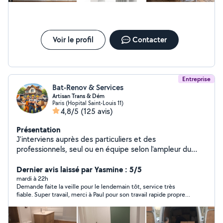
Voir le profil
Contacter
Entreprise
Bat-Renov & Services
Artisan Trans & Dém
Paris (Hopital Saint-Louis 11)
4,8/5
(125 avis)
Présentation
J'interviens auprès des particuliers et des
professionnels, seul ou en équipe selon l'ampleur du
chantier, pour vos petits et gros travaux intérieurs et
extérieurs : remise en état, rénovation complète
Dernier avis laissé par Yasmine : 5/5
(peinture, plomberie, électricité, sols, menuiserie,
mardi à 22h
Demande faite la veille pour le lendemain tôt, service très
parquet, etc.), ainsi que pour vos déménagements,
fiable. Super travail, merci à Paul pour son travail rapide propre
manutention lourde et aide au
et efficace, très professionnel, je recommande !
chargement/déchargement. Travail soigné et sérieux,
respect des délais, et prestations couvertes par une