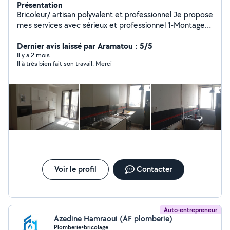
Présentation
Bricoleur/ artisan polyvalent et professionnel Je propose
mes services avec sérieux et professionnel 1-Montage
de meubles 2- accrochage tout type (étagère,
éléments,cadres, miroir....) 3-peinture 4 changement
Dernier avis laissé par Aramatou : 5/5
des serrures Le prix est raisonnable
Il y a 2 mois
Il à très bien fait son travail. Merci
Voir le profil
Contacter
Auto-entrepreneur
Azedine Hamraoui (AF plomberie)
Plomberie+bricolage