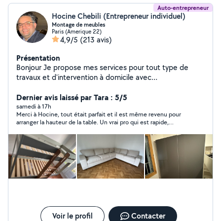
Auto-entrepreneur
Hocine Chebili (Entrepreneur individuel)
Montage de meubles
Paris (Amerique 22)
4,9/5
(213 avis)
Présentation
Bonjour Je propose mes services pour tout type de
travaux et d'intervention à domicile avec
sérieux,efficacité et des tarifs très raisonnable.
PRESTATION PROPOSÉE .Montage et démontage de
Dernier avis laissé par Tara : 5/5
touts types de meubles EKEA,Conforama ,but,etc)
samedi à 17h
Merci à Hocine, tout était parfait et il est même revenu pour
.Aide au déménagement: Manutention,transport
arranger la hauteur de la table. Un vrai pro qui est rapide,
léger,organisation,emballage de meubles et de fragile
efficace et prévenant avec des horaires flexibles et un
(assiettes,verres ,lustres etc ) Fixation murale
excellent rapport qualité-prix
meuble,tableaux ,tringles à rideaux ,tv etc .TRAVAUX DE
RÉNOVATION : -penture -carrelages -petit travaux de
bricolage INSTALLATION DE SYSTÈMES DE SÉCURITÉ : -
caméra de surveillance -systèmes de protection d'accès
(digicode ,interphone,serrure renforcée) POURQUOI
ME CHOISIR : .travaille propre et soigné
.ponctuel,sérieux et soigné .Matériel professionnel
Déplacement rapide sur Paris et île de France
Voir le profil
Contacter