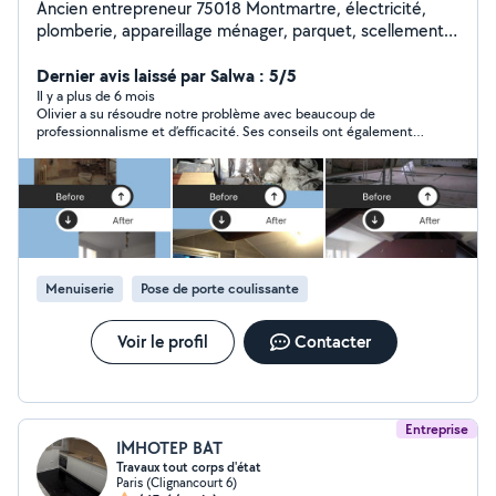
Ancien entrepreneur 75018 Montmartre, électricité,
plomberie, appareillage ménager, parquet, scellement
chimique, montage/réparation de meuble, lit-coffre,
soudure, peinture et finition, rideaux luminaires.
Dernier avis laissé par Salwa : 5/5
Réparations diverses ! Plus qu'un voisin ! Compte MERO
Il y a plus de 6 mois
Olivier a su résoudre notre problème avec beaucoup de
Pro avec M Omer TUNCER
professionnalisme et d’efficacité. Ses conseils ont également
https://photos.app.goo.gl/G5Jc7g6jV75pYHej8 JE
été précieux. Nous le recommandons chaleureusement !
N'ARRIVES PAS À RÉPONDRE AUX DEMANDES PRIVÉES
faites-la dans la catégorie bricolage s'il vous plaît
Menuiserie
Pose de porte coulissante
Voir le profil
Contacter
Entreprise
IMHOTEP BAT
Travaux tout corps d'état
Paris (Clignancourt 6)