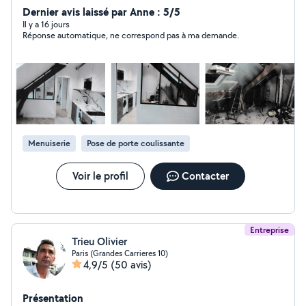
bain,peinture et faux plafonds je fais tout travaux
Dernier avis laissé par Anne : 5/5
d'intérieur et ravalement mes travaux sont couvert par
Il y a 16 jours
Réponse automatique, ne correspond pas à ma demande.
une garantie décennale
Menuiserie
Pose de porte coulissante
Voir le profil
Contacter
Entreprise
Trieu Olivier
Paris (Grandes Carrieres 10)
4,9/5
(50 avis)
Présentation