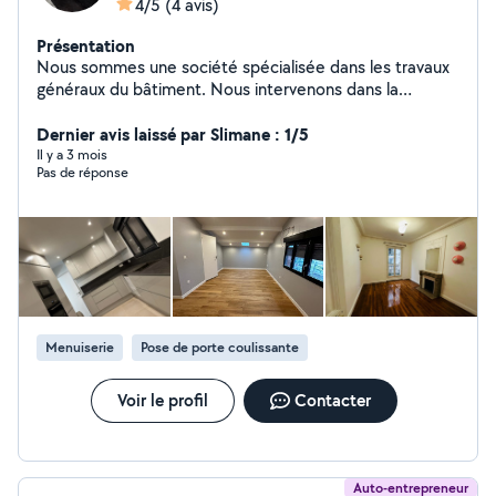
4/5
(4 avis)
Présentation
Nous sommes une société spécialisée dans les travaux
généraux du bâtiment. Nous intervenons dans la
construction, la rénovation et l'aménagement intérieur
et extérieur. Notre équipe qualifiée garantit un travail
Dernier avis laissé par Slimane : 1/5
soigné, dans le respect des délais et des normes. Nous
Il y a 3 mois
Pas de réponse
accompagnons nos clients de l'étude du projet jusqu'à la
réalisation complète. Notre priorité est la qualité, la
satisfaction client et la fiabilité de nos prestations. Nous
proposons des solutions adaptées à tous types de
projets, pour particuliers et professionnels.
Menuiserie
Pose de porte coulissante
Voir le profil
Contacter
Auto-entrepreneur