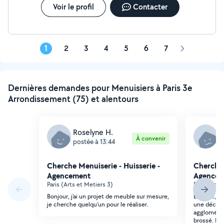
Voir le profil
Contacter
1
2
3
4
5
6
7
Page
suivante
Dernières demandes pour Menuisiers à Paris 3e
Arrondissement (75) et alentours
Roselyne H.
C
À convenir
postée à 13:44
p
Cherche Menuiserie - Huisserie -
Cherche 
Agencement
Agencem
Paris (Arts et Metiers 3)
Paris (Roqu
Bonjour, j'ai un projet de meuble sur mesure,
Bonjour, Je
je cherche quelqu'un pour le réaliser.
une découp
aggloméré r
brossé. Il f