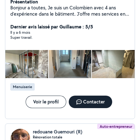
Présentation
Bonjour a toutes, Je suis un Colombien avec 4 ans
d'expérience dans le bâtiment. J'offre mes services en
tant que travailleur privé, Je suis très gentil et ma
meilleure lettre de présentation est la qualité de mon
Dernier avis laissé par Guillaume : 5/5
travail.
Il y a 6 mois
Super travail.
Menuiserie
Voir le profil
Contacter
Auto-entrepreneur
redouane Guemouri (R)
Rénovation totale