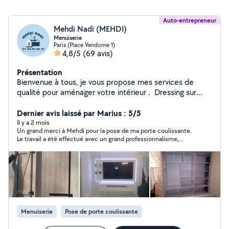
Auto-entrepreneur
Mehdi Nadi (MEHDI)
Menuiserie
Paris (Place Vendome 1)
4,8/5
(69 avis)
Présentation
Bienvenue à tous, je vous propose mes services de
qualité pour aménager votre intérieur . Dressing sur
mesure, installation de cuisine, montage de meubles en
kit, rénovation de sol, peinture, etc Mehdi NADI A
Dernier avis laissé par Marius : 5/5
bientôt.
Il y a 2 mois
Un grand merci à Mehdi pour la pose de ma porte coulissante.
Le travail a été effectué avec un grand professionnalisme,
beaucoup de soin. Mehdi a été de super conseil et est allé au-
delà de ce qui était prévu. Je recommande et ferai de nouveau
appel à ses services sans hésiter !
Menuiserie
Pose de porte coulissante