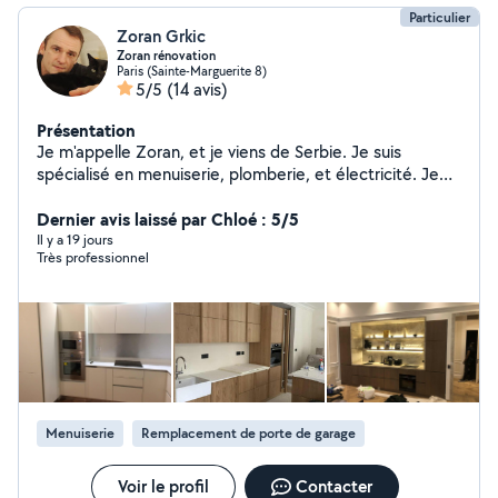
Particulier
Zoran Grkic
Zoran rénovation
Paris (Sainte-Marguerite 8)
5/5
(14 avis)
Présentation
Je m'appelle Zoran, et je viens de Serbie. Je suis
spécialisé en menuiserie, plomberie, et électricité. Je
travaille depuis quinze ans dans le domaine de la
rénovation. Quand je ne travaille pas, je profite du
Dernier avis laissé par Chloé : 5/5
conducteur de travaux, Monsieur Chat présent sur la
Il y a 19 jours
Très professionnel
photo, et de mon épouse.
Menuiserie
Remplacement de porte de garage
Voir le profil
Contacter