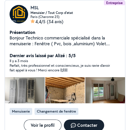
Entreprise
MSL
Menuisier / Tout Corp d'etat
Paris (Charonne 25)
4,4/5
(34 avis)
Présentation
Bonjour Technico commerciale spécialisé dans la
menuiserie : Fenêtre ( Pvc, bois ,aluminium) Volet
(roulant , Battant , persienne) Porte ( entrée, service ,
garage ) Store ( toile , banne ) Etc Je vous propose mes
Dernier avis laissé par Alizé : 5/5
talents pour des petites et grandes interventions.
Il y a 3 mois
Parfait, très professionnel et consciencieux, je suis ravie d’avoir
Homme qui vous garantit le professionnalisme ainsi
fait appel à vous ! Merci encore 🙌🏼
qu'un excellent résultat. Très ponctuel et aime bien
faire. Je m'engage pour un travail propre et abordable.
Si vous avez des besoins pour de la rénovation (
peinture, menuiserie extérieur, électricité, plomberie) je
me ferais un plaisir de vous proposer les services de
société partenaire avec lesquelles je travaille tout aux
long de l'année. Merci
Menuiserie
Changement de fenêtre
Voir le profil
Contacter