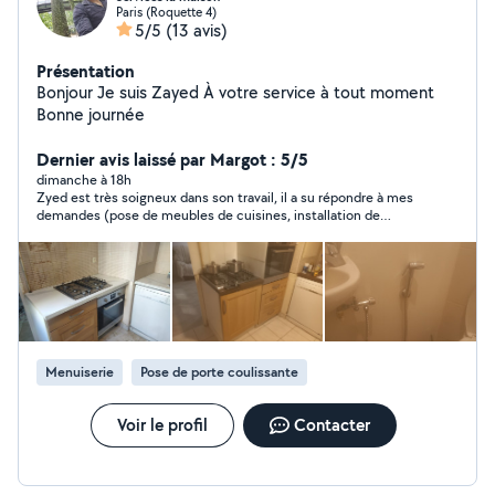
Paris (Roquette 4)
5/5
(13 avis)
Présentation
Bonjour Je suis Zayed À votre service à tout moment
Bonne journée
Dernier avis laissé par Margot : 5/5
dimanche à 18h
Zyed est très soigneux dans son travail, il a su répondre à mes
demandes (pose de meubles de cuisines, installation de
suspensions lumineuses, installation de prises). Travail très
soigné, très bien équipé avec tous les outils qu’il faut. Et très
gentil ! Très bon rapport qualité prix. Je recommande.
Menuiserie
Pose de porte coulissante
Voir le profil
Contacter