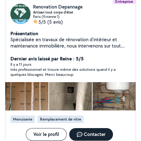
Entreprise
Renovation Depannage
Artisan tout corps d'état
Paris (Vivienne 1)
5/5
(5 avis)
Présentation
Spécialisée en travaux de rénovation d'intérieur et
maintenance immobilière, nous intervenons sur tout
type de chantier en Île-de-France : immeubles, bureaux,
commerces, copropriétés, maisons, bâtiments publics
Dernier avis laissé par Reine : 5/5
et logements collectifs. Nos domaines d'intervention :
Il y a 11 jours
très professionnel et trouve même des solutions quand il y a
Maçonnerie générale : construction, rénovation,
quelques blocages. Merci beaucoup
agrandissements, ouvertures de murs porteurs, dalles
en béton. Placo et cloisons : tous types de plaques
(standard, hydrofuge, acoustique, coupe-feu),
cloisonnement, doublage, coffrage, pose de faux
plafonds. Peinture : intérieure et extérieure, préparation
soignée des supports, finitions haut de gamme. Isolation
: thermique par l'intérieur et par l'extérieur (ITE),
Menuiserie
Remplacement de vitre
amélioration énergétique. Façades : ravalement
complet, nettoyage, traitement hydrofuge et
protection des murs. Plomberie et chauffage :
Voir le profil
Contacter
dépannage (fuites, WC, robinets, chauffe-eau) .