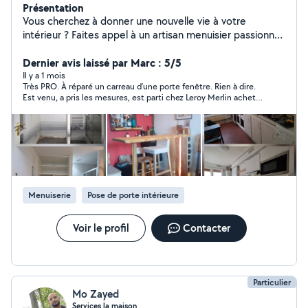
Présentation
Vous cherchez à donner une nouvelle vie à votre
intérieur ? Faites appel à un artisan menuisier passionné,
spécialisé dans les aménagements sur mesure. Le plus :
un vrai touche-à-tout du bricolage, capable de répondre
Dernier avis laissé par Marc : 5/5
à tous vos besoins en rénovation. Travaux de peinture,
Il y a 1 mois
Très PRO. À réparé un carreau d’une porte fenêtre. Rien à dire.
revêtements sol (lino, carrelage, parquet) et
Est venu, a pris les mesures, est parti chez Leroy Merlin acheter
revêtements muraux. Parquet : pose, ponçage,
nouveau carreau, est revenu le monter. RAS. Travail soigné
vitrification Montage meubles en kit et sur mesure (plan
de travail, cuisine) Remplacements des luminaires, pose
des tringles, fixations des étagères, des cadres...
Ponctuel, sérieux et appliqué. Expérience de plus de 30
ans, à votre écoute.
Menuiserie
Pose de porte intérieure
Voir le profil
Contacter
Particulier
Mo Zayed
Services la maison