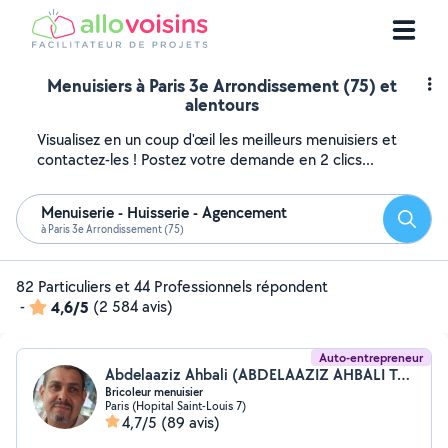
Menuisiers à Paris 3e Arrondissement (75) et
alentours
Visualisez en un coup d'œil les meilleurs menuisiers et
contactez-les ! Postez votre demande en 2 clics...
Menuiserie - Huisserie - Agencement
Reche
à Paris 3e Arrondissement (75)
82 Particuliers et 44 Professionnels répondent
-
4,6/5
(2 584 avis)
Auto-entrepreneur
Abdelaaziz Ahbali (ABDELAAZIZ AHBALI TOUT EN UN)
Bricoleur menuisier
Paris (Hopital Saint-Louis 7)
4,7/5
(89 avis)