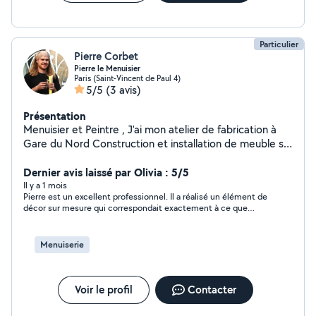
Particulier
Pierre Corbet
Pierre le Menuisier
Paris (Saint-Vincent de Paul 4)
5/5
(3 avis)
Présentation
Menuisier et Peintre , J'ai mon atelier de fabrication à
Gare du Nord Construction et installation de meuble sur
mesure, tableaux , lampes, peinture et travaux en tout
genre
Dernier avis laissé par Olivia : 5/5
Il y a 1 mois
Pierre est un excellent professionnel. Il a réalisé un élément de
décor sur mesure qui correspondait exactement à ce que
j’attendais. Il s’est montré très professionnel et réactif pendant
tout le projet et a terminé dans les délais fixés. Je le
recommande à 100% ! Merci Pierre pour ton travail et j’espère à
Menuiserie
bientôt pour de nouveaux projets.
Voir le profil
Contacter