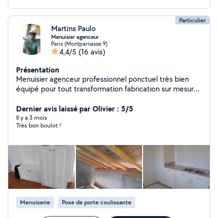
Particulier
Martins Paulo
Menuisier agenceur
Paris (Montparnasse 9)
4,4/5
(16 avis)
Présentation
Menuisier agenceur professionnel ponctuel très bien
équipé pour tout transformation fabrication sur mesure
dressing escalier bibliothèque claustra / pose de
parquet porte fenêtre etc.terrasses bois .
Dernier avis laissé par Olivier : 5/5
Il y a 3 mois
Très bon boulot !
Menuiserie
Pose de porte coulissante