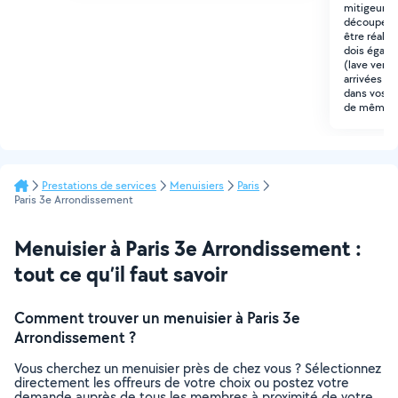
mitigeur, d
découpe cir
être réalis
dois égal
(lave verre
arrivées et 
dans vos 
de même po
Prestations de services
Menuisiers
Paris
Paris 3e Arrondissement
Menuisier à Paris 3e Arrondissement :
tout ce qu’il faut savoir
Comment trouver un menuisier à Paris 3e
Arrondissement ?
Vous cherchez un menuisier près de chez vous ? Sélectionnez
directement les offreurs de votre choix ou postez votre
demande auprès de tous les membres à proximité de votre