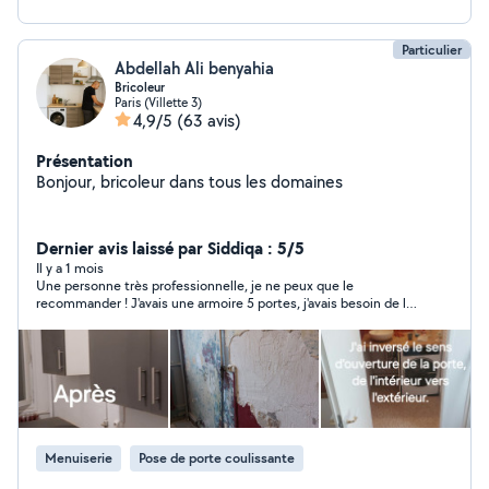
Particulier
Abdellah Ali benyahia
Bricoleur
Paris (Villette 3)
4,9/5
(63 avis)
Présentation
Bonjour, bricoleur dans tous les domaines
Dernier avis laissé par Siddiqa : 5/5
Il y a 1 mois
Une personne très professionnelle, je ne peux que le
recommander ! J'avais une armoire 5 portes, j'avais besoin de la
transformer en 4 portes. Il a su le faire sans problème ! Un
grand merci à lui pour son sérieux !
Menuiserie
Pose de porte coulissante