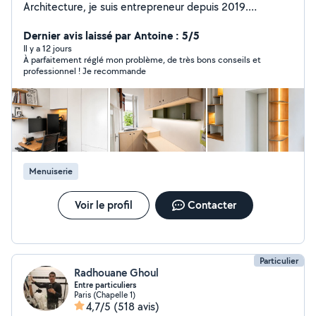
Architecture, je suis entrepreneur depuis 2019.
Architecte de formation, menuisier par vocation, je
mets au service de vos projets mes diverses
Dernier avis laissé par Antoine : 5/5
compétences en conception, fabrication et pose. J'ai le
Il y a 12 jours
À parfaitement réglé mon problème, de très bons conseils et
sens du détail et l'amour du travail bien fait. Je suis
professionnel ! Je recommande
disponible pour réaliser avec soins vos projets mobiliers
et aménagements sur mesure mais vos petits travaux
de bricolage, montage, installation, démontage, etc!
Menuiserie
Voir le profil
Contacter
Particulier
Radhouane Ghoul
Entre particuliers
Paris (Chapelle 1)
4,7/5
(518 avis)