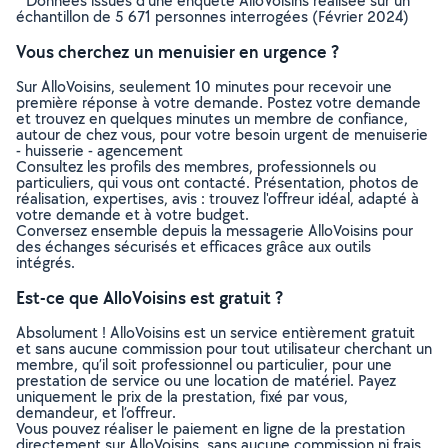
* Données issues d’une enquête AlloVoisins réalisée sur un
échantillon de 5 671 personnes interrogées (Février 2024)
Vous cherchez un menuisier en urgence ?
Sur AlloVoisins, seulement 10 minutes pour recevoir une
première réponse à votre demande. Postez votre demande
et trouvez en quelques minutes un membre de confiance,
autour de chez vous, pour votre besoin urgent de menuiserie
- huisserie - agencement
Consultez les profils des membres, professionnels ou
particuliers, qui vous ont contacté. Présentation, photos de
réalisation, expertises, avis : trouvez l'offreur idéal, adapté à
votre demande et à votre budget.
Conversez ensemble depuis la messagerie AlloVoisins pour
des échanges sécurisés et efficaces grâce aux outils
intégrés.
Est-ce que AlloVoisins est gratuit ?
Absolument ! AlloVoisins est un service entièrement gratuit
et sans aucune commission pour tout utilisateur cherchant un
membre, qu’il soit professionnel ou particulier, pour une
prestation de service ou une location de matériel. Payez
uniquement le prix de la prestation, fixé par vous,
demandeur, et l’offreur.
Vous pouvez réaliser le paiement en ligne de la prestation
directement sur AlloVoisins, sans aucune commission ni frais