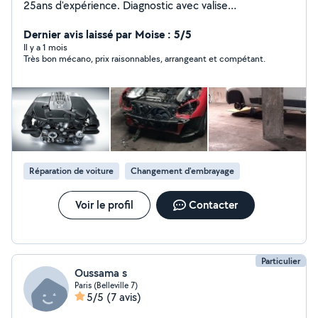
25ans d'expérience. Diagnostic avec valise
professionnelle, réparation et maintenance tout type de
voiture.TIKTOK ( lemecanoducoin )
Dernier avis laissé par Moise : 5/5
Il y a 1 mois
Très bon mécano, prix raisonnables, arrangeant et compétant.
Réparation de voiture
Changement d'embrayage
Voir le profil
Contacter
Particulier
Oussama s
Paris (Belleville 7)
5/5
(7 avis)