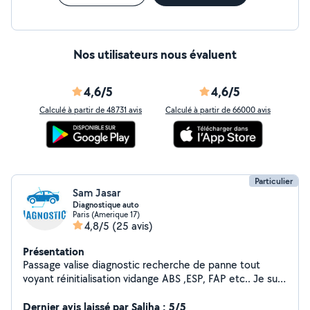
Nos utilisateurs nous évaluent
4,6/5
4,6/5
Calculé à partir de 48731 avis
Calculé à partir de 66000 avis
Particulier
Sam Jasar
Diagnostique auto
Paris (Amerique 17)
4,8/5
(25 avis)
Présentation
Passage valise diagnostic recherche de panne tout
voyant réinitialisation vidange ABS ,ESP, FAP etc.. Je suis
là pour vous expliquer toutes les procédure si vous avez
une panne dans votre véhicule quelques soit le voyant
Dernier avis laissé par Saliha : 5/5