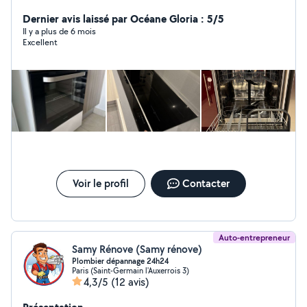
ancien installateur d'équipements d'électroménager
chez des grands enseigne comme Darty, boulanger ou
Dernier avis laissé par Océane Gloria : 5/5
Cdiscount, je vous propose mes services de bricolage
Il y a plus de 6 mois
Excellent
,d'installation de meuble et d'électroménager (avec
mise en service) à petit prix.
Voir le profil
Contacter
Auto-entrepreneur
Samy Rénove (Samy rénove)
Plombier dépannage 24h24
Paris (Saint-Germain l'Auxerrois 3)
4,3/5
(12 avis)