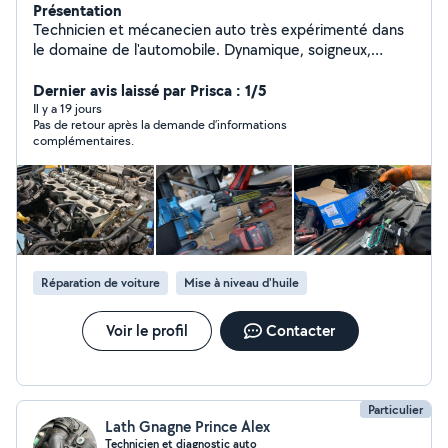
Présentation
Technicien et mécanecien auto très expérimenté dans
le domaine de l'automobile. Dynamique, soigneux,
disponible et responsable pour gérer tous vos
problèmes mécaniques et électriques sur place à votre
Dernier avis laissé par Prisca : 1/5
domicile où sur le lieux de panne. Interventions
Il y a 19 jours
Pas de retour après la demande d’informations
mécaniques et électroniques : Embrayage Distribution
complémentaires.
Freinage Suspension Demarreur Alternateur
Changement de moteur Joint de culasse Entretien et
vidange Vérification avant achat Système antipollution
(fap, Adblue, Egr) Passage valise et diagnostique Pour
plus de renseignements, n'hésitez pas à me contacter.
Réparation de voiture
Mise à niveau d'huile
Voir le profil
Contacter
Particulier
Lath Gnagne Prince Alex
Technicien et diagnostic auto