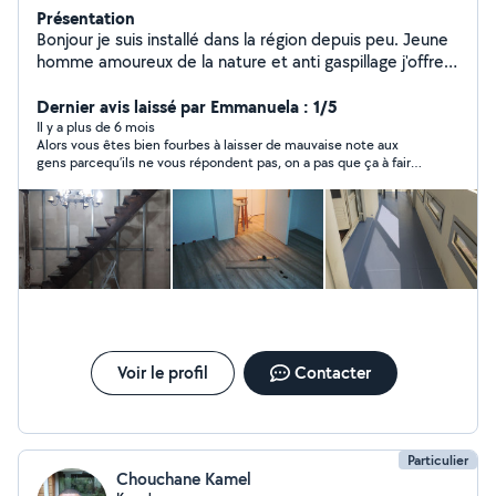
Présentation
Bonjour je suis installé dans la région depuis peu. Jeune
homme amoureux de la nature et anti gaspillage j'offre
mes services de travaux en tout genre ainsi que de la
restauration de divers objets. N'hésitez pas à me
Dernier avis laissé par Emmanuela : 1/5
contacter pour qu'ensemble nous donnons vie a vos
Il y a plus de 6 mois
Alors vous êtes bien fourbes à laisser de mauvaise note aux
souhaits!
gens parcequ’ils ne vous répondent pas, on a pas que ça à faire.
Je ne suis pas obligé de répondre à votre message d’autant
plus que vous n’étiez même pas qualifié pour la demande. Ça
en dit long sur votre personnalité !
Voir le profil
Contacter
Particulier
Chouchane Kamel