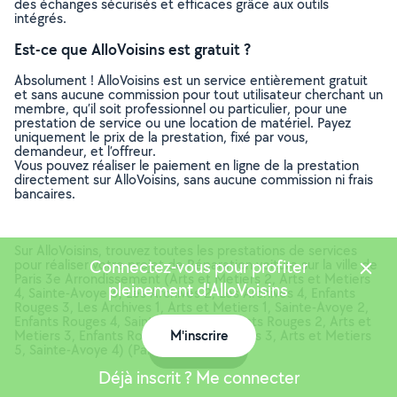
des échanges sécurisés et efficaces grâce aux outils
intégrés.
Est-ce que AlloVoisins est gratuit ?
Absolument ! AlloVoisins est un service entièrement gratuit
et sans aucune commission pour tout utilisateur cherchant un
membre, qu’il soit professionnel ou particulier, pour une
prestation de service ou une location de matériel. Payez
uniquement le prix de la prestation, fixé par vous,
demandeur, et l’offreur.
Vous pouvez réaliser le paiement en ligne de la prestation
directement sur AlloVoisins, sans aucune commission ni frais
bancaires.
Sur AlloVoisins, trouvez toutes les prestations de services
pour réaliser votre projet de Réparation voiture sur la ville de
Connectez-vous pour profiter
Paris 3e Arrondissement (Arts et Metiers 2, Arts et Metiers
pleinement d'AlloVoisins
4, Sainte-Avoye 3, Les Archives 2, Les Archives 4, Enfants
Rouges 3, Les Archives 1, Arts et Metiers 1, Sainte-Avoye 2,
Enfants Rouges 4, Sainte-Avoye 1, Enfants Rouges 2, Arts et
Metiers 3, Enfants Rouges 1, Les Archives 3, Arts et Metiers
M'inscrire
5, Sainte-Avoye 4) (Paris, 75003)
Carte
Déjà inscrit ? Me connecter