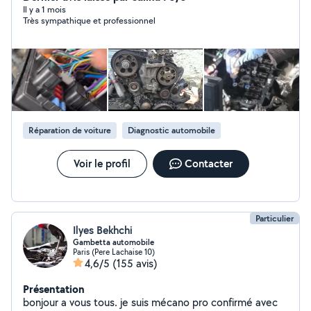
possibilité de faire la réparation à domicile ou dans
Il y a 1 mois
Très sympathique et professionnel
votre lieu de travail Tout véhicules merci de me laisser
vos commentaires en pv zéro6.20.40.43.69 Je vais
également du transport déménagement
Réparation de voiture
Diagnostic automobile
Voir le profil
Contacter
Particulier
Ilyes Bekhchi
Gambetta automobile
Paris (Pere Lachaise 10)
4,6/5
(155 avis)
Présentation
bonjour a vous tous. je suis mécano pro confirmé avec