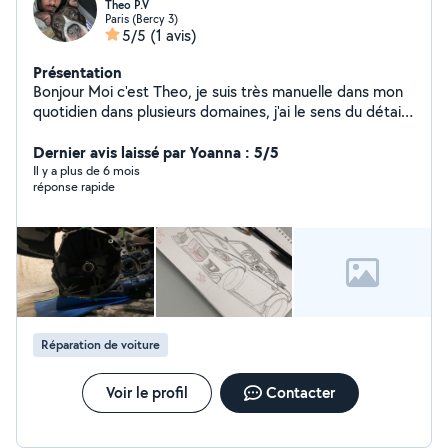
Theo P.V
Paris (Bercy 3)
5/5
(1 avis)
Présentation
Bonjour Moi c'est Theo, je suis très manuelle dans mon
quotidien dans plusieurs domaines, j'ai le sens du détail
et précis quand il le faut. Je peut réaliser mécanique
(réparation /changement de pièces ) passionné j'ai deja
Dernier avis laissé par Yoanna : 5/5
beaucoup d'outil pour la mécanique car ma voiture de
Il y a plus de 6 mois
réponse rapide
tout les jours est une Honda Civic ej2 1994, je peut
réaliser peinture (Pieces, graffiti, fresque et image )
dessinateur depuis mes 9ans j'ai les base d'un
professionnel, pose de parquets, plomberie légère,
montage de meubles (kit) et bien autre encore
n'hésitez pas à demander ce sera avec plaisir de vous
rendre service ou identifier ou analyser votre problème
Mercii Cordialement
Réparation de voiture
Voir le profil
Contacter