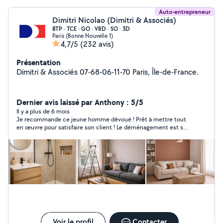
Auto-entrepreneur
Dimitri Nicolao (Dimitri & Associés)
BTP · TCE · GO · VRD · SO · 3D
Paris (Bonne Nouvelle 1)
4,7/5
(232 avis)
Présentation
Dimitri & Associés 07-68-06-11-70 Paris, Île-de-France.
Dernier avis laissé par Anthony : 5/5
Il y a plus de 6 mois
Je recommande ce jeune homme dévoué ! Prêt à mettre tout
en œuvre pour satisfaire son client ! Le déménagement est sa
passion ! Sa raison de vivre ! On le distingue immédiatement à
sa façon d’apprivoiser les cartons ! Je recommande fortement
ce jeune homme qui est déterminé ! Merci encore brave jeune
homme
Voir le profil
Contacter