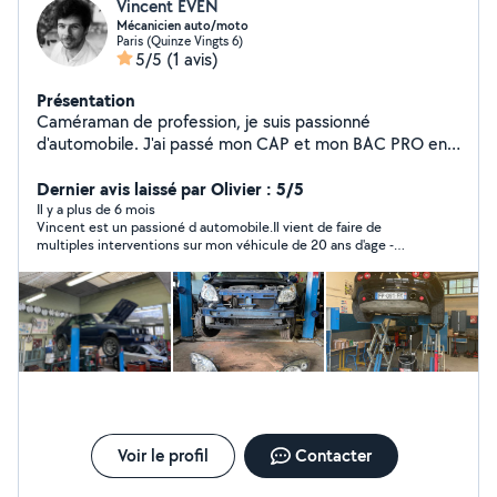
Vincent EVEN
Mécanicien auto/moto
Paris (Quinze Vingts 6)
5/5
(1 avis)
Présentation
Caméraman de profession, je suis passionné
d'automobile. J'ai passé mon CAP et mon BAC PRO en
cours du soir pour rendre plus concret cette passion. Je
répare avec plaisir tout type de voiture et moto mais j'ai
Dernier avis laissé par Olivier : 5/5
une préférence pour les anciennes !
Il y a plus de 6 mois
Vincent est un passioné d automobile.Il vient de faire de
multiples interventions sur mon véhicule de 20 ans d'age -
Twingo 2005-(vidange,frein disque et plaquette avant,courroie
de distribution et accessoires,2 pneus avant).Tout ca dans les
temps qu il m avait indiqué et avec une prestation soignée. Il m
a transmis un devis ,clair avec les références de pièces à
acheter:simple-efficace-pro. Très sympa ,un plaisir d avoir fait
affaire avec lui. Je le recommande vivement.
Voir le profil
Contacter