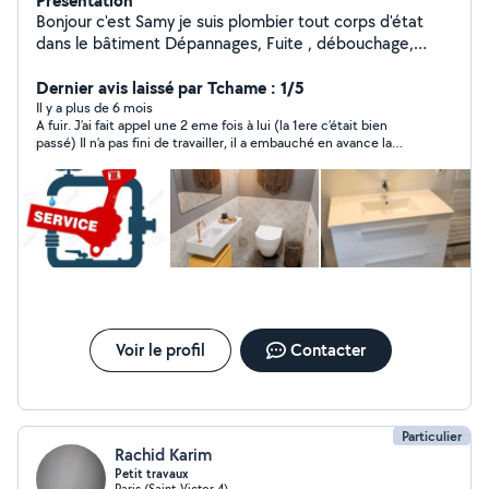
Présentation
Bonjour c'est Samy je suis plombier tout corps d'état
dans le bâtiment Dépannages, Fuite , débouchage,
installation,toutes réparations En cas d'urgence mon
numéro est O7.46.34.79.99 Je suis aussi spécialisé dans
Dernier avis laissé par Tchame : 1/5
tout ce quiconcerne les travaux intérieurs voici les
Il y a plus de 6 mois
A fuir. J’ai fait appel une 2 eme fois à lui (la 1ere c’était bien
différentes métiers que je maîtrise. -Plomberie et
passé) Il n’a pas fini de travailler, il a embauché en avance la
électricité -Peinture et plâtrerie -Carrelage, pose de
prestation et refuse de rembourser. J’ai laissé beaucoup trop
parquet, lino -Montage de meuble et fixation Un travail
de temps mais j’ai compris que je me suis faite arnaquée. Et je
propre et soigné Pour tout autre demande n'hésitez pas
préfère éviter à toute autre personne de vivre la même chose.
à me contacter.
Voir le profil
Contacter
Particulier
Rachid Karim
Petit travaux
Paris (Saint-Victor 4)