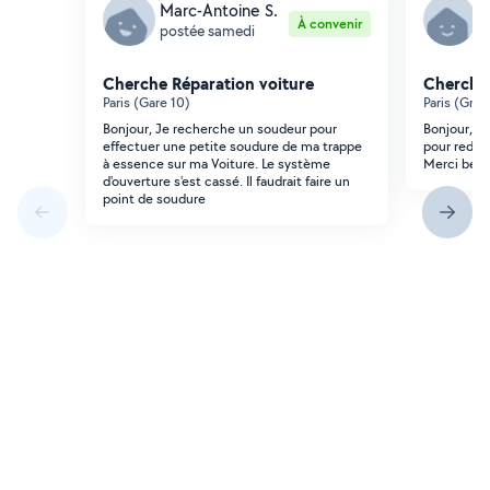
Marc-Antoine S.
S
À convenir
postée samedi
p
Cherche Réparation voiture
Cherche 
Paris (Gare 10)
Paris (Gran
Bonjour, Je recherche un soudeur pour
Bonjour, Be
effectuer une petite soudure de ma trappe
pour redém
à essence sur ma Voiture. Le système
Merci beau
d'ouverture s'est cassé. Il faudrait faire un
point de soudure