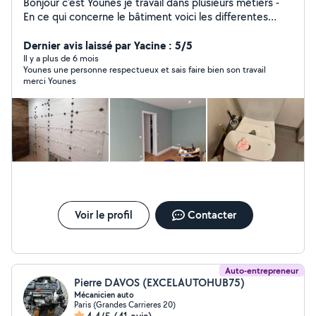
Bonjour c'est Younes je travail dans plusieurs métiers -
En ce qui concerne le bâtiment voici les differentes
taches que j'effectue : -Plomberie et électricité
générale - Carrelage -Pose de placo -Enduit partiel ou
Dernier avis laissé par Yacine : 5/5
general -Rebouchage,gros,fin et ponçage -Pose de
Il y a plus de 6 mois
Younes une personne respectueux et sais faire bien son travail
Parquet stratifié , lino , rénovation -Peinture mat, satin.
merci Younes
acrylique -Papiers peints -Toile de verre Autres travaux
sur demande Travail propre et soigné
Voir le profil
Contacter
Auto-entrepreneur
Pierre DAVOS (EXCELAUTOHUB75)
Mécanicien auto
Paris (Grandes Carrieres 20)