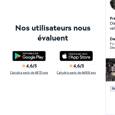
Pr
Di
Nos utilisateurs nous
véhicul
en
évaluent
De
Il y
Dés
4,6/5
4,6/5
Calculé à partir de 48731 avis
Calculé à partir de 66000 avis
Ré