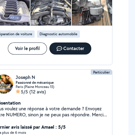
paration de voiture
Diagnostic automobile
Voir le profil
Contacter
Particulier
Joseph N
Passionné de mécanique
Paris (Plaine Monceau 15)
5/5
(12 avis)
ésentation
us voulez une réponse à votre demande ? Envoyez
tre NUMERO, sinon je ne peux pas répondre. Merci
préciser le modèle, l'année, le moteur etc. Vous en
ez marre des escrocs et des incompétents ? Moi
rnier avis laissé par Amael : 5/5
ssi. C'est pourquoi je vous propose mes services en
y a plus de 6 mois