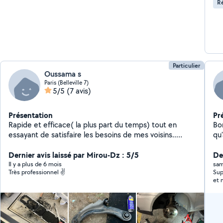
Ré
Particulier
Oussama s
Paris (Belleville 7)
5/5
(7 avis)
Présentation
Pr
Rapide et efficace( la plus part du temps) tout en
Bo
essayant de satisfaire les besoins de mes voisins..
qu
N'hésitez pas à me contacter.
vo
Dernier avis laissé par Mirou-Dz : 5/5
lai
De
Il y a plus de 6 mois
sam
Très professionnel ✌️
Sup
et 
plu