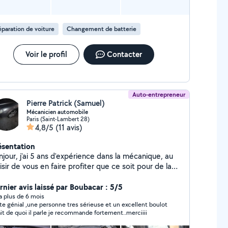
paration de voiture
Changement de batterie
Voir le profil
Contacter
Auto-entrepreneur
Pierre Patrick (Samuel)
Mécanicien automobile
Paris (Saint-Lambert 28)
4,8/5
(11 avis)
ésentation
jour, j'ai 5 ans d'expérience dans la mécanique, au
isir de vous en faire profiter que ce soit pour de la
tite ou grosse mécanique
rnier avis laissé par Boubacar : 5/5
y a plus de 6 mois
te génial ,une personne tres sérieuse et un excellent boulot
sait de quoi il parle je recommande fortement..merciiii