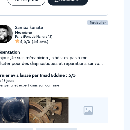
Particulier
Samba konate
Mécanicien
Paris (Pont de Flandre 13)
4,5/5
(34 avis)
ésentation
jour ,Je suis mécanicien , n'hésitez pas à me
liciter pour des diagnostiques et réparations sur vos
hicules, n'hésitez pas à me contacter pour tout
nseignement, je dispose également d'une valise de
rnier avis laissé par Imad Eddine : 5/5
agnostic. Au plaisir de vous dépanner . Cordialement
 a 19 jours
er gentil et expert dans son domaine