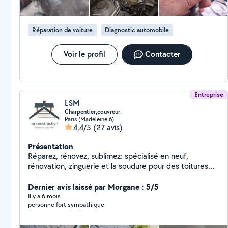
Réparation de voiture
Diagnostic automobile
Voir le profil
Contacter
Entreprise
LSM
Charpentier,couvreur.
Paris (Madeleine 6)
4,4/5
(27 avis)
Présentation
Réparez, rénovez, sublimez: spécialisé en neuf,
rénovation, zinguerie et la soudure pour des toitures
durables et esthétiques. spécialisée en couverture ,
charpente, neuf, rénovation menuiseries. nous
Dernier avis laissé par Morgane : 5/5
acceptant de réaliser tout projet souhaitée. Nous
Il y a 6 mois
personne fort sympathique
proposons des services de qualité, utilisant des
matériaux durables pour garantir l'excellence de chaque
projet. Notre équipe expérimentée s'engage à