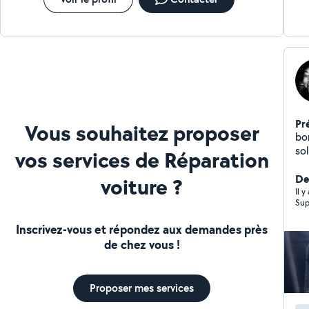
Pr
Vous souhaitez proposer
bon
sol
vos services de Réparation
vé
re
De
voiture ?
di
Il y
Sup
Inscrivez-vous et répondez aux demandes près
de chez vous !
Proposer mes services