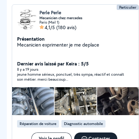
état de fonctionnement.
Particulier
Perle Perle
Mecanicien chez mercedes
Paris (Mail 1)
4,1/5
(180 avis)
Présentation
Mecanicien exprimenter je me deplace
Dernier avis laissé par Keira : 5/5
Il y a 19 jours
jeune homme sérieux, ponctuel, très sympa, réactif et connaît
son métier. merci beaucoup...
Réparation de voiture
Diagnostic automobile
Voir le profil
Contacter