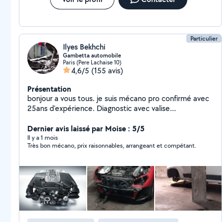
Particulier
Ilyes Bekhchi
Gambetta automobile
Paris (Pere Lachaise 10)
4,6/5
(155 avis)
Présentation
bonjour a vous tous. je suis mécano pro confirmé avec
25ans d'expérience. Diagnostic avec valise
professionnelle, réparation et maintenance tout type
de voiture.TIKTOK ( lemecanoducoin )
Dernier avis laissé par Moise : 5/5
Il y a 1 mois
Très bon mécano, prix raisonnables, arrangeant et compétant.