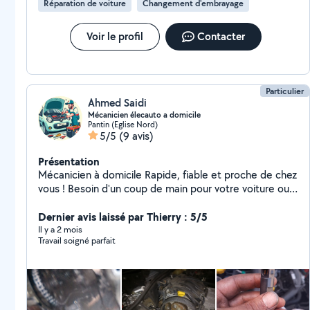
Réparation de voiture
Changement d'embrayage
Voir le profil
Contacter
Particulier
Ahmed Saidi
Mécanicien élecauto a domicile
Pantin (Eglise Nord)
5/5
(9 avis)
Présentation
Mécanicien à domicile Rapide, fiable et proche de chez
vous ! Besoin d'un coup de main pour votre voiture ou
vos petits travaux ? Je suis mécanicien à domicile,
sérieux, réactif et équipé pour intervenir directement
Dernier avis laissé par Thierry : 5/5
chez vous. Que ce soit pour une panne, un diagnostic
Il y a 2 mois
Travail soigné parfait
ou des réparations plus complexes, je m'adapte à vos
besoins et à votre budget. + de 10 ans d'expérience
Devis gratuit Intervention rapide