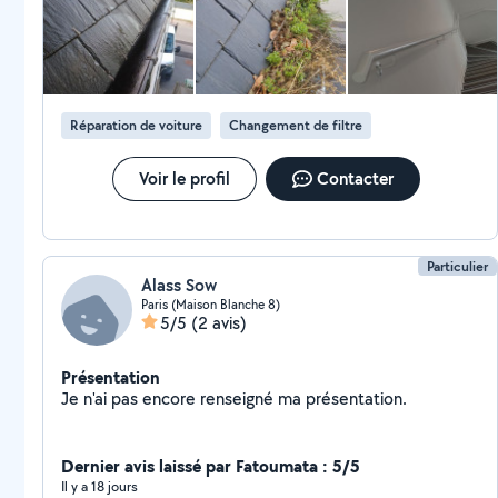
répondre à vos besoins spécifiques, assurant
satisfaction et respect des délais. Que ce soit pour
une installation neuve ou une réparation. Contactez-
nous pour un devis de toiture à la baule et ses
alentours.
Réparation de voiture
Changement de filtre
Voir le profil
Contacter
Particulier
Alass Sow
Paris (Maison Blanche 8)
5/5
(2 avis)
Présentation
Je n'ai pas encore renseigné ma présentation.
Dernier avis laissé par Fatoumata : 5/5
Il y a 18 jours