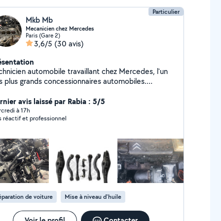
Particulier
Mkb Mb
Mecanicien chez Mercedes
Paris (Gare 2)
3,6/5
(30 avis)
ésentation
chnicien automobile travaillant chez Mercedes, l'un
s plus grands concessionnaires automobiles.
mplacement kit d'embrayage Distribution (courroie /
aîne selon moteur) Turbo Injecteurs Alternateur /
nier avis laissé par Rabia : 5/5
marreur Amortisseurs / ressorts Disques et
credi à 17h
s réactif et professionnel
aquettes de frein Roulements Cardans / soufflets
angle / rotules / biellettes Vidange moteur + filtres
dange boîte automatique / mécanique Diagnostic
ectronique valise Recherche de panne Capteurs
ression, température, ABS, etc.) Circuit de
pression / suralimentation Nettoyage vanne EGR
tes réparations et entretien général Travail propre,
thodique et sérieux. Possibilité d'envoyer des
paration de voiture
Mise à niveau d'huile
tos avant Explications claires sur la panne et les
parations effectuées.
Voir le profil
Contacter