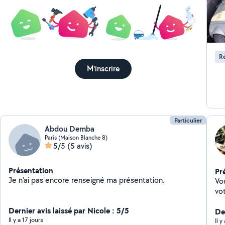
Ré
M'inscrire
Particulier
Abdou Demba
Paris (Maison Blanche 8)
5/5
(5 avis)
Présentation
Pr
Je n'ai pas encore renseigné ma présentation.
Vo
vo
de 
Dernier avis laissé par Nicole : 5/5
av
De
Il y a 17 jours
au
Il 