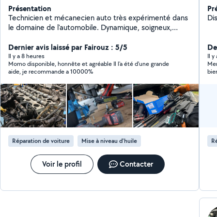
Présentation
Pr
Technicien et mécanecien auto très expérimenté dans
le domaine de l'automobile. Dynamique, soigneux,
disponible et responsable pour gérer tous vos
problèmes mécaniques et électriques sur place à votre
Dernier avis laissé par Fairouz : 5/5
De
domicile où sur le lieux de panne. Interventions
Il y a 8 heures
Il y
Momo disponible, honnête et agréable Il l'a été d'une grande
Mer
mécaniques et électroniques : Embrayage Distribution
aide, je recommande a 10000%
bie
Freinage Suspension Demarreur Alternateur
Changement de moteur Joint de culasse Entretien et
vidange Vérification avant achat Système antipollution
(fap, Adblue, Egr) Passage valise et diagnostique Pour
plus de renseignements, n'hésitez pas à me contacter.
Réparation de voiture
Mise à niveau d'huile
Ré
Voir le profil
Contacter