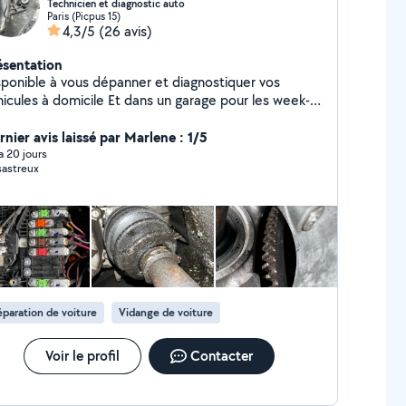
Technicien et diagnostic auto
Paris (Picpus 15)
4,3/5
(26 avis)
ésentation
sponible à vous dépanner et diagnostiquer vos
es à domicile Et dans un garage pour les week-
ds
rnier avis laissé par Marlene : 1/5
 a 20 jours
astreux
paration de voiture
Vidange de voiture
Voir le profil
Contacter