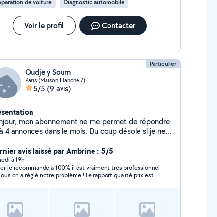
paration de voiture
Diagnostic automobile
Voir le profil
Contacter
Particulier
Oudjely Soum
Paris (Maison Blanche 7)
5/5
(9 avis)
ésentation
njour, mon abonnement ne me permet de répondre
'à 4 annonces dans le mois. Du coup désolé si je ne
us apporte pas de réponse. Si besoin vous pouvez
sser votre contact et je vous rappel.
rnier avis laissé par Ambrine : 5/5
edi à 19h
er je recommande à 100% il est vraiment très professionnel
nous on a réglé notre problème ! Le rapport qualité prix est
s que correct