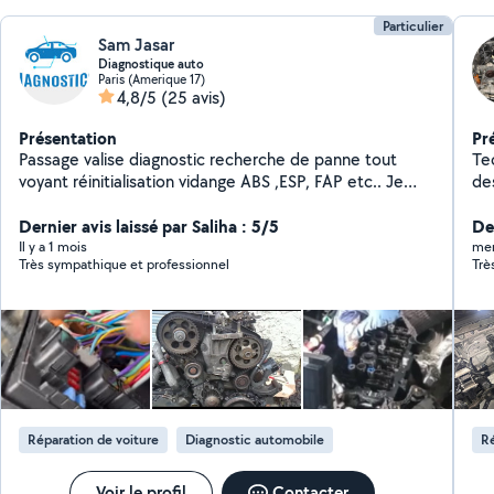
Particulier
Sam Jasar
Diagnostique auto
Paris (Amerique 17)
4,8/5
(25 avis)
Présentation
Pr
Passage valise diagnostic recherche de panne tout
Te
voyant réinitialisation vidange ABS ,ESP, FAP etc.. Je
de
suis là pour vous expliquer toutes les procédure si vous
Re
avez une panne dans votre véhicule quelques soit le
Dernier avis laissé par Saliha : 5/5
ch
Der
voyant possibilité de faire la réparation à domicile ou
dé
Il y a 1 mois
mer
Très sympathique et professionnel
Trè
dans votre lieu de travail Tout véhicules merci de me
pl
laisser vos commentaires en pv zéro6.20.40.43.69 Je
Tri
vais également du transport déménagement
Vi
él
(p
dé
Peti
mé
Réparation de voiture
Diagnostic automobile
Ré
pho
ré
Voir le profil
Contacter