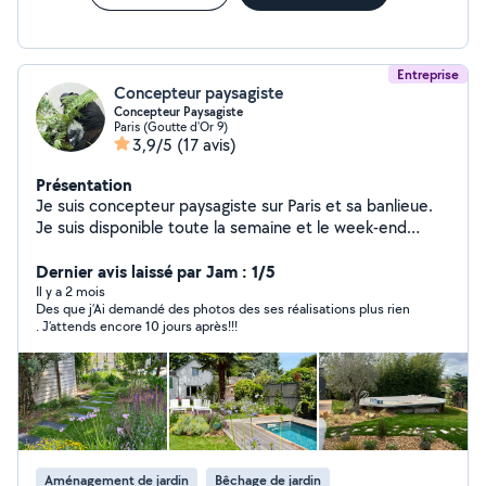
Entreprise
Concepteur paysagiste
Concepteur Paysagiste
Paris (Goutte d'Or 9)
3,9/5
(17 avis)
Présentation
Je suis concepteur paysagiste sur Paris et sa banlieue.
Je suis disponible toute la semaine et le week-end
compris pour réaliser vos travaux de jardinages
(entretien) et vos projets de créations (Devis avec ou
Dernier avis laissé par Jam : 1/5
sans option (une palette végétale, et un moodboard).
Il y a 2 mois
Des que j’Ai demandé des photos des ses réalisations plus rien
Je suis spécialisé dans la reconnaissance de végétaux.
. J’attends encore 10 jours après!!!
Mes réalisations sont très souvent basées sur le végétal
et sur toutes ces formes (voir mes créations sur mon
profil). Mes aménagements paysagers concernent : les
jardins, les terrasses, les balcons filants, les patios, et
les rooftops. Je réalise des terrasses bois, des pergolas,
des bacs potagers, l'installation d'arrosage automatique
et d'éclairage, mise en place de bacs et poteries, et
Aménagement de jardin
Bêchage de jardin