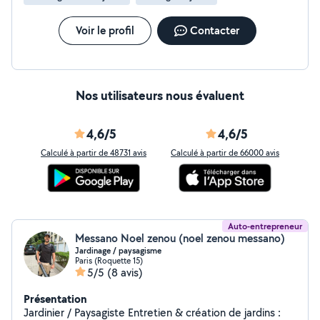
surtout des plantations avec une palette végétal
adaptés à votre lieu mélangé à vos envies. Nolan
Instagram : nolan.rbc
Voir le profil
Contacter
Nos utilisateurs nous évaluent
4,6/5
4,6/5
Calculé à partir de 48731 avis
Calculé à partir de 66000 avis
Auto-entrepreneur
Messano Noel zenou (noel zenou messano)
Jardinage / paysagisme
Paris (Roquette 15)
5/5
(8 avis)
Présentation
Jardinier / Paysagiste Entretien & création de jardins :