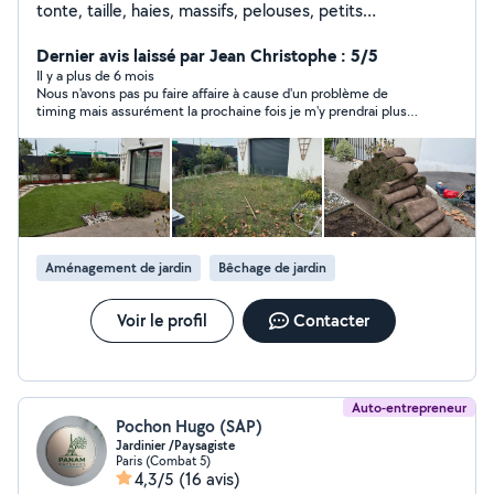
tonte, taille, haies, massifs, pelouses, petits
aménagements. Travail soigné, rapide et de confiance.
Dernier avis laissé par Jean Christophe : 5/5
Devis gratuit Secteur [toute l'île de France]
Il y a plus de 6 mois
Nous n'avons pas pu faire affaire à cause d'un problème de
timing mais assurément la prochaine fois je m'y prendrai plus
tôt. C'est de ma faute nous sommes au Mois d'août. Malgré
que je ne peux honnêtement juger la qualité de son travail
puisque nous n'avons pas fait affaire il est certain que c'est un
jeune homme sérieux comme on les aime et qui visiblement
connais bien son sujet. On ressent tout de suite là passion et
la volonté de satisfaire le client. Je recommande vraiment très
vivement. Jean Christophe
Aménagement de jardin
Bêchage de jardin
Voir le profil
Contacter
Auto-entrepreneur
Pochon Hugo (SAP)
Jardinier /Paysagiste
Paris (Combat 5)
4,3/5
(16 avis)