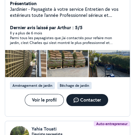
Présentation
Jardinier - Paysagiste à votre service Entretien de vos
extérieurs toute l'année Professionnel sérieux et
passionné, je vous propose mes services pour prendre
soin de vos espaces verts et de vos extérieurs.
Dernier avis laissé par Arthur : 5/5
J'interviens pour l'entretien régulier ou ponctuel, en
Il y a plus de 6 mois
Parmi tous les paysagistes que j’ai contactés pour refaire mon
m'adaptant à vos besoins et à votre planning.
jardin, c’est Charles qui s’est montré le plus professionnel et
Intervention propre, soignée et discrète, avec le souci
sympathique. Son devis était également le plus abordable. Je
du détail et du travail bien fait. Déplacement sur Paris
recommande vivement!
intra-muros et toute la banlieue parisienne ️ Disponible
7j/7, du lundi au dimanche Devis gratuit sur simple
demande Réponse rapide
Aménagement de jardin
Bêchage de jardin
Voir le profil
Contacter
Auto-entrepreneur
Yahia Touati
Fleuriste paysagiste