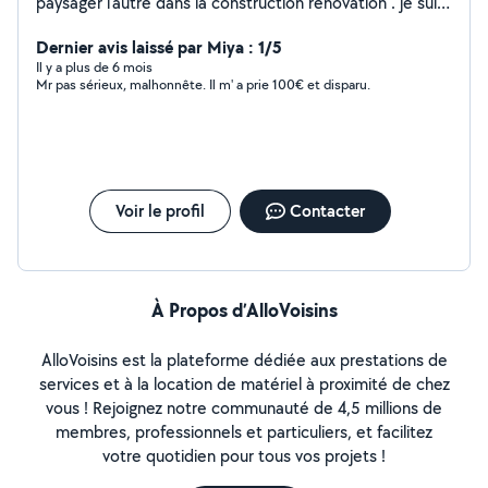
paysager l'autre dans la construction rénovation . je suis
ici en temp que particulier pour effectué vos travaux
avec sérieux je fait cela car tout le monde ne peu se
Dernier avis laissé par Miya : 1/5
permettre de faire appel a une entreprise
Il y a plus de 6 mois
Mr pas sérieux, malhonnête. Il m' a prie 100€ et disparu.
Voir le profil
Contacter
À Propos d’AlloVoisins
AlloVoisins est la plateforme dédiée aux prestations de
services et à la location de matériel à proximité de chez
vous ! Rejoignez notre communauté de 4,5 millions de
membres, professionnels et particuliers, et facilitez
votre quotidien pour tous vos projets !