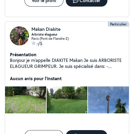
Voir le profil
Contacter
Particulier
Makan Diakite
Arbriste élagueur
Paris (Pont de Flandre 2)
-/5
Présentation
Bonjour je m'appelle DIAKITE Makan Je suis ARBORISTE
ELAGUEUR GRIMPEUR. Je suis spécialisé dans: -
L'Entretien des arbres (toutes sortes se tailles), -
Démontage et abattage... Je suis aussi jardinier
Aucun avis pour l'instant
paysagiste. spécialisé dans: _L'Engazonnement (Placage
de gazon) _Entretien de jardin _Taille de haie
_Dessouchage.. _Arrachage de tout types de plantes Je
réalise un travail de qualité exécuté dans les règles de
l'art Et je garantis à mes clients, le meilleur rapport
qualité et prix du marché.