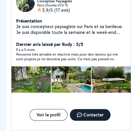
Concepteur Paysagiste
Paris (Goutte d'Or 9)
3,9/5
(17 avis)
Présentation
Je suis concepteur paysagiste sur Paris et sa banlieue.
Je suis disponible toute la semaine et le week-end
compris pour réaliser vos travaux de jardinages
(entretien) et vos projets de créations (Devis avec ou
Dernier avis laissé par Rudy : 5/5
sans option (une palette végétale, et un moodboard).
Il y a 5 mois
Personne très aimable et réactive mais pour des raisons qui me
Je suis spécialisé dans la reconnaissance de végétaux.
sont propres je ne donnerai pas suite. Ce n'est pas pressé nous
Mes réalisations sont très souvent basées sur le
prendrons le temps de trouver la personne non loin de chez
végétal et sur toutes ces formes (voir mes créations
nous. Merci à lui pour cet échange courtois !
sur mon profil). Mes aménagements paysagers
concernent : les jardins, les terrasses, les balcons
filants, les patios, et les rooftops. Je réalise des
terrasses bois, des pergolas, des bacs potagers,
l'installation d'arrosage automatique et d'éclairage,
mise en place de bacs et poteries, et surtout des
plantations avec une palette végétal adaptés à votre
lieu mélangé à vos envies. Nolan Instagram : nolan.rbc
Voir le profil
Contacter