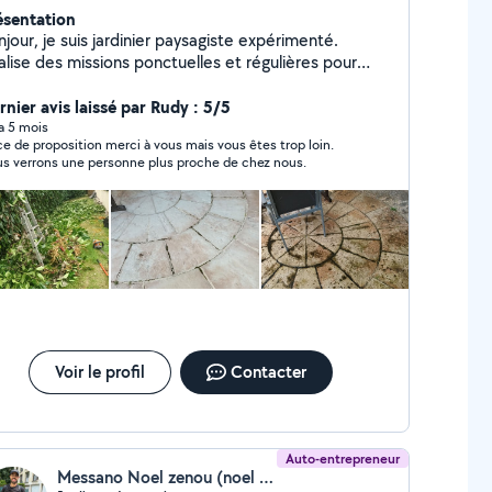
ésentation
jour, je suis jardinier paysagiste expérimenté.
ise des missions ponctuelles et régulières pour
 clients satisfaits de mes services. Je me tiens à
isposition pour tous travaux de : - jardinage, -
rnier avis laissé par Rudy : 5/5
 de pelouse, - taille de haie, - élagage et taille des
 a 5 mois
ce de proposition merci à vous mais vous êtes trop loin.
res, - retourner la terre, - désherbage, ramasser de
s verrons une personne plus proche de chez nous.
illages, - création pelouse naturelle et artificielle, -
ntations intérieure et extérieure, - entretien
rrasses avec matériel et produits adéquat " karcher
, Nettoyage et entretien de vos intérieurs ;
uettes, -matelas, tapis,fauteuil, etc. avec
tériel adéquat " aide à domicile" Personne
périmentée, sage,mûre et de confiance. J'interviens
tes vos
positions. Bien à vous. Zero six-zero cinq- quatre
gt-dix sept- vingt-quatre- soixante huit.
Voir le profil
Contacter
Auto-entrepreneur
Messano Noel zenou (noel zenou messano)