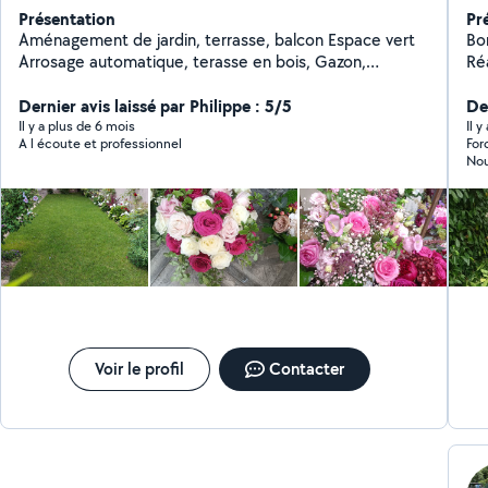
Présentation
Pr
Aménagement de jardin, terrasse, balcon Espace vert
Bon
Arrosage automatique, terasse en bois, Gazon,
Réal
Éclairage, Entretien...sur RDV ; Merci
mes
Dernier avis laissé par Philippe : 5/5
votre d
De
tonte
Il y a plus de 6 mois
Il y
A l écoute et professionnel
For
arb
Nou
feu
pla
te
et produits"
-des moq
ma
ex
sur toute L'Ile-de-France Etudie tou
pro
vin
Voir le profil
Contacter