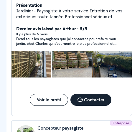
Présentation
Jardinier - Paysagiste à votre service Entretien de vos
extérieurs toute l'année Professionnel sérieux et
passionné, je vous propose mes services pour prendre
soin de vos espaces verts et de vos extérieurs.
Dernier avis laissé par Arthur : 5/5
J'interviens pour l'entretien régulier ou ponctuel, en
Il y a plus de 6 mois
Parmi tous les paysagistes que j’ai contactés pour refaire mon
m'adaptant à vos besoins et à votre planning.
jardin, c’est Charles qui s’est montré le plus professionnel et
Intervention propre, soignée et discrète, avec le souci
sympathique. Son devis était également le plus abordable. Je
du détail et du travail bien fait. Déplacement sur Paris
recommande vivement!
intra-muros et toute la banlieue parisienne ️ Disponible
7j/7, du lundi au dimanche Devis gratuit sur simple
demande Réponse rapide
Voir le profil
Contacter
Entreprise
Concepteur paysagiste