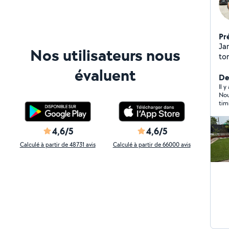
Pr
Jardini
Nos utilisateurs nous
ton
am
évaluent
De
Il 
Nou
tim
tôt
que
pui
4,6/5
4,6/5
jeu
con
Calculé à partir de 48731 avis
Calculé à partir de 66000 avis
la 
viv