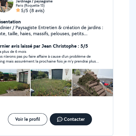
Jardinage / paysagisme
Paris (Roquette 15)
5/5
(8 avis)
ésentation
er / Paysagiste Entretien & création de jardins :
te, taille, haies, massifs, pelouses, petits
énagements. Travail soigné, rapide et de confiance.
rnier avis laissé par Jean Christophe : 5/5
Devis gratuit Secteur [toute l'île de France]
y a plus de 6 mois
s n'avons pas pu faire affaire à cause d'un problème de
ing mais assurément la prochaine fois je m'y prendrai plus
. C'est de ma faute nous sommes au Mois d'août. Malgré
 je ne peux honnêtement juger la qualité de son travail
sque nous n'avons pas fait affaire il est certain que c'est un
ne homme sérieux comme on les aime et qui visiblement
nais bien son sujet. On ressent tout de suite là passion et
volonté de satisfaire le client. Je recommande vraiment très
ement. Jean Christophe
Voir le profil
Contacter