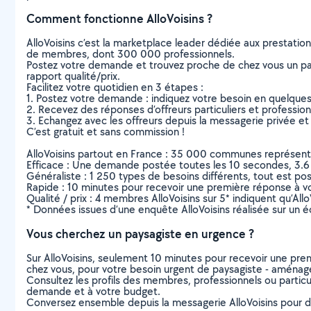
Comment fonctionne AlloVoisins ?
AlloVoisins c’est la marketplace leader dédiée aux prestatio
de membres, dont 300 000 professionnels.
Postez votre demande et trouvez proche de chez vous un parti
rapport qualité/prix.
Facilitez votre quotidien en 3 étapes :
1. Postez votre demande : indiquez votre besoin en quelque
2. Recevez des réponses d’offreurs particuliers et professio
3. Echangez avec les offreurs depuis la messagerie privée et 
C’est gratuit et sans commission !
AlloVoisins partout en France : 35 000 communes représentées 
Efficace : Une demande postée toutes les 10 secondes, 3.6
Généraliste : 1 250 types de besoins différents, tout est poss
Rapide : 10 minutes pour recevoir une première réponse à 
Qualité / prix : 4 membres AlloVoisins sur 5* indiquent qu’All
* Données issues d’une enquête AlloVoisins réalisée sur un é
Vous cherchez un paysagiste en urgence ?
Sur AlloVoisins, seulement 10 minutes pour recevoir une p
chez vous, pour votre besoin urgent de paysagiste - aménag
Consultez les profils des membres, professionnels ou particuli
demande et à votre budget.
Conversez ensemble depuis la messagerie AlloVoisins pour de