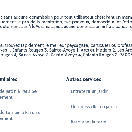
et sans aucune commission pour tout utilisateur cherchant un membre
uement le prix de la prestation, fixé par vous, demandeur, et l’offr
rectement sur AlloVoisins, sans aucune commission ni frais bancaire
, trouvez rapidement le meilleur paysagiste, particulier ou professio
s 1, Enfants Rouges 3, Sainte-Avoye 1, Arts et Metiers 2, Les Arch
s Rouges 4, Sainte-Avoye 2, Sainte-Avoye 4, Enfants Rouges 2, 75003
imilaires
Autres services
e jardin à Paris 3e
Entretenir un jardin
sement
Débroussailler un jardin
de terrrain à Paris 3e
sement
Retourner la terre