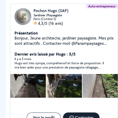
Auto-entrepreneur
Pochon Hugo (SAP)
Jardinier /Paysagiste
Paris (Combat 5)
4,3/5
(16 avis)
Présentation
Bonjour, Jeune architecte, jardinier paysagiste. Mes prix
sont attractifs . Contacter-moi! @Panampaysages
zero658869101
Dernier avis laissé par Hugo : 5/5
Il y a 3 mois
Hugo est très sympa, compréhensif et force de proposition. Il
m'a bien aider pour une prestation de paysagiste (élagage,
nettoyage, jardinage...). Je recommande !
Voir le profil
Contacter