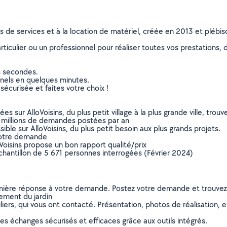
ns de services et à la location de matériel, créée en 2013 et plébi
culier ou un professionnel pour réaliser toutes vos prestations, d
s secondes.
nnels en quelques minutes.
sécurisée et faites votre choix !
sur AlloVoisins, du plus petit village à la plus grande ville, tro
 millions de demandes postées par an
ible sur AlloVoisins, du plus petit besoin aux plus grands projets.
votre demande
oVoisins propose un bon rapport qualité/prix
chantillon de 5 671 personnes interrogées (Février 2024)
remière réponse à votre demande. Postez votre demande et trouve
ement du jardin
ers, qui vous ont contacté. Présentation, photos de réalisation, exp
s échanges sécurisés et efficaces grâce aux outils intégrés.