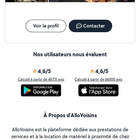
et de relaxation, un jardin potager, un espace de jeux
futurs clients potentiels dans leur choix.
pour les enfants, ou une combinaison de tout cela ?
Cela nous permettra de vous aider à concevoir un
aménagement adapté à vos besoins.
Voir le profil
Contacter
Nos utilisateurs nous évaluent
4,6/5
4,6/5
Calculé à partir de 48731 avis
Calculé à partir de 66000 avis
À Propos d’AlloVoisins
AlloVoisins est la plateforme dédiée aux prestations de
services et à la location de matériel à proximité de chez