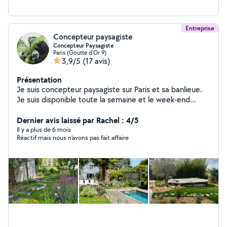
Entreprise
Concepteur paysagiste
Concepteur Paysagiste
Paris (Goutte d'Or 9)
3,9/5
(17 avis)
Présentation
Je suis concepteur paysagiste sur Paris et sa banlieue.
Je suis disponible toute la semaine et le week-end
compris pour réaliser vos travaux de jardinages
(entretien) et vos projets de créations (Devis avec ou
Dernier avis laissé par Rachel : 4/5
sans option (une palette végétale, et un moodboard).
Il y a plus de 6 mois
Réactif mais nous n'avons pas fait affaire
Je suis spécialisé dans la reconnaissance de végétaux.
Mes réalisations sont très souvent basées sur le végétal
et sur toutes ces formes (voir mes créations sur mon
profil). Mes aménagements paysagers concernent : les
jardins, les terrasses, les balcons filants, les patios, et
les rooftops. Je réalise des terrasses bois, des pergolas,
des bacs potagers, l'installation d'arrosage automatique
et d'éclairage, mise en place de bacs et poteries, et
surtout des plantations avec une palette végétal