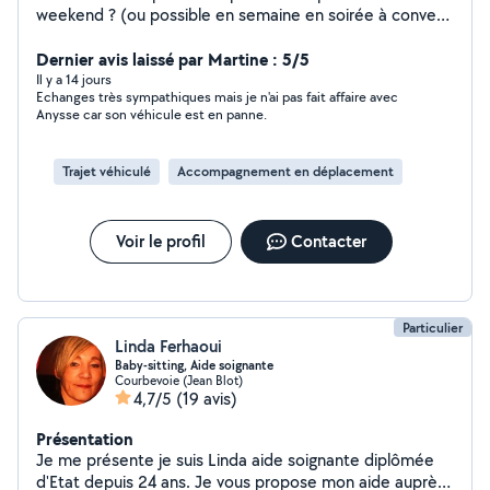
weekend ? (ou possible en semaine en soirée à convenir
ensemble) Je vous propose mes services de chauffeur
privé. (pour personnes âgées, personnes à mobilités
Dernier avis laissé par Martine : 5/5
réduites, accompagnement enfants pour anniversaire...
Il y a 14 jours
Echanges très sympathiques mais je n'ai pas fait affaire avec
) Confort, sécurité et bonne humeur sont garantis :) Je
Anysse car son véhicule est en panne.
suis une personne responsable et avenante. J'ai été
confronté pendant quelques années à ces difficultés
logistiques en ce qui concerne mes proches. Je sais que
Trajet véhiculé
Accompagnement en déplacement
ce service peut être essentiel pour alléger quelque peu
le quotidien des familles. Au plaisir de pouvoir vous aider
. Je donne également des cours en informatique (SQL
Voir le profil
Contacter
Oracle et PLSQL oracle)
Particulier
Linda Ferhaoui
Baby-sitting, Aide soignante
Courbevoie (Jean Blot)
4,7/5
(19 avis)
Présentation
Je me présente je suis Linda aide soignante diplômée
d'Etat depuis 24 ans. Je vous propose mon aide auprès