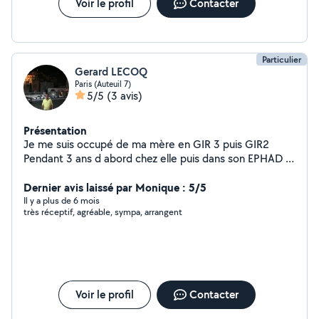
Voir le profil
Contacter
Particulier
Gerard LECOQ
Paris (Auteuil 7)
5/5
(3 avis)
Présentation
Je me suis occupé de ma mère en GIR 3 puis GIR2
Pendant 3 ans d abord chez elle puis dans son EPHAD je
propose mes services en semaine et ou le week-end Je
peux également envisager une garde sanitaire la nuit.
Dernier avis laissé par Monique : 5/5
Il y a plus de 6 mois
très réceptif, agréable, sympa, arrangent
Voir le profil
Contacter