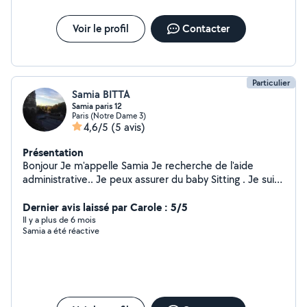
Voir le profil
Contacter
Particulier
Samia BITTA
Samia paris 12
Paris (Notre Dame 3)
4,6/5
(5 avis)
Présentation
Bonjour Je m'appelle Samia Je recherche de l'aide
administrative.. Je peux assurer du baby Sitting . Je suis
dispo pour m'occuper de votre chat à mon domicile ou
à votre domicile. Je peux assurer du dog sitting . Je
Dernier avis laissé par Carole : 5/5
peux également conduire une voiture et un 22 M3.
Il y a plus de 6 mois
Samia a été réactive
Merci