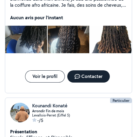
la coiffure afro africaine. Je fais, des soins de cheveux,
des natte collé où simple, braid, vanille, twist, boho
braid, crochet etc.
Aucun avis pour l'instant
Voir le profil
Contacter
Particulier
Kounandi Konaté
Arrondir Fin de mois
Levallois-Perret (Eiffel 5)
-/5
Présentation