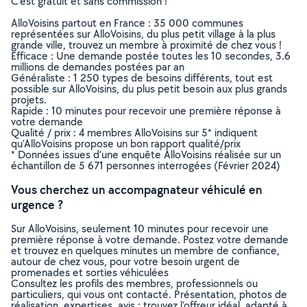
C’est gratuit et sans commission !
AlloVoisins partout en France : 35 000 communes
représentées sur AlloVoisins, du plus petit village à la plus
grande ville, trouvez un membre à proximité de chez vous !
Efficace : Une demande postée toutes les 10 secondes, 3.6
millions de demandes postées par an
Généraliste : 1 250 types de besoins différents, tout est
possible sur AlloVoisins, du plus petit besoin aux plus grands
projets.
Rapide : 10 minutes pour recevoir une première réponse à
votre demande
Qualité / prix : 4 membres AlloVoisins sur 5* indiquent
qu’AlloVoisins propose un bon rapport qualité/prix
* Données issues d’une enquête AlloVoisins réalisée sur un
échantillon de 5 671 personnes interrogées (Février 2024)
Vous cherchez un accompagnateur véhiculé en
urgence ?
Sur AlloVoisins, seulement 10 minutes pour recevoir une
première réponse à votre demande. Postez votre demande
et trouvez en quelques minutes un membre de confiance,
autour de chez vous, pour votre besoin urgent de
promenades et sorties véhiculées
Consultez les profils des membres, professionnels ou
particuliers, qui vous ont contacté. Présentation, photos de
réalisation, expertises, avis : trouvez l'offreur idéal, adapté à