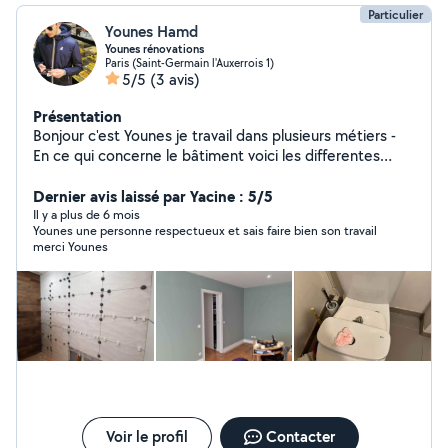
Particulier
Younes Hamd
Younes rénovations
Paris (Saint-Germain l'Auxerrois 1)
5/5
(3 avis)
Présentation
Bonjour c'est Younes je travail dans plusieurs métiers -
En ce qui concerne le bâtiment voici les differentes
taches que j'effectue : -Plomberie et électricité
générale - Carrelage -Pose de placo -Enduit partiel ou
Dernier avis laissé par Yacine : 5/5
general -Rebouchage,gros,fin et ponçage -Pose de
Il y a plus de 6 mois
Younes une personne respectueux et sais faire bien son travail
Parquet stratifié , lino , rénovation -Peinture mat, satin.
merci Younes
acrylique -Papiers peints -Toile de verre Autres travaux
sur demande Travail propre et soigné
Voir le profil
Contacter