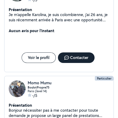
Présentation
Je m'appelle Karolina, je suis colombienne, j'ai 26 ans, je
suis récemment arrivée à Paris avec une opportunité
d'emploi, je suis responsable, ponctuelle, j'ai la
disponibilité...
Aucun avis pour l'instant
Voir le profil
Contacter
Particulier
Momo Mumu
BoulotPropre75
Paris (Javel 14)
-/5
Présentation
Bonjour nécessiter pas à me contacter pour toute
demande je propose un large panel de prestations