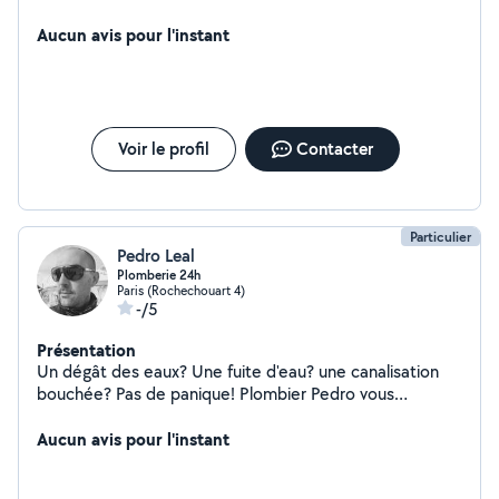
cordialement
Aucun avis pour l'instant
Voir le profil
Contacter
Particulier
Pedro Leal
Plomberie 24h
Paris (Rochechouart 4)
-/5
Présentation
Un dégât des eaux? Une fuite d'eau? une canalisation
bouchée? Pas de panique! Plombier Pedro vous
dépanne en urgence 7j/7 sur Paris Maintenance
préventive et corrective de la résidence. - Dépannages
Aucun avis pour l'instant
plomberie, serrurerie 24h 7j/7j