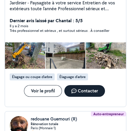
Jardinier - Paysagiste à votre service Entretien de vos
extérieurs toute l'année Professionnel sérieux et
passionné, je vous propose mes services pour prendre
soin de vos espaces verts et de vos extérieurs.
Dernier avis laissé par Chantal : 5/5
J'interviens pour l'entretien régulier ou ponctuel, en
Il y a 2 mois
Très professionnel et sérieux , et surtout sérieux . À conseiller
m'adaptant à vos besoins et à votre planning.
Intervention propre, soignée et discrète, avec le souci
du détail et du travail bien fait. Déplacement sur Paris
intra-muros et toute la banlieue parisienne ️ Disponible
7j/7, du lundi au dimanche Devis gratuit sur simple
demande Réponse rapide
Élagage ou coupe d'arbre
Élaguage d'arbre
Voir le profil
Contacter
Auto-entrepreneur
redouane Guemouri (R)
Rénovation totale
Paris (Monnaie 1)