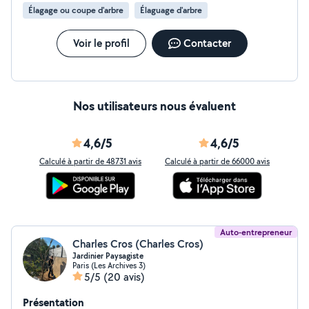
Retourner la Terre - Plantation - Création Potager -
Élagage ou coupe d'arbre
Élaguage d'arbre
Installation et Réparation Système d'Arrosage -
Traitement Phytosanitaire - Fertilisation des Sols - Pose
Clôture - Pose Brise vue - Conseil et Suivi disponible et à
Voir le profil
Contacter
votre écoute, n'hésitez pas à me contacter.
cordialement R.Jardinier
Nos utilisateurs nous évaluent
4,6/5
4,6/5
Calculé à partir de 48731 avis
Calculé à partir de 66000 avis
Auto-entrepreneur
Charles Cros (Charles Cros)
Jardinier Paysagiste
Paris (Les Archives 3)
5/5
(20 avis)
Présentation