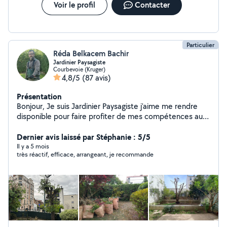
Voir le profil
Contacter
Particulier
Réda Belkacem Bachir
Jardinier Paysagiste
Courbevoie (Kruger)
4,8/5
(87 avis)
Présentation
Bonjour, Je suis Jardinier Paysagiste j'aime me rendre
disponible pour faire profiter de mes compétences aux
personnes qui en ont besoin. Ces travaux de jardinage
vous permettront d'embellir votre jardin et ainsi profiter
Dernier avis laissé par Stéphanie : 5/5
au maximum tout au long de l'année. - Tonte Gazon -
Il y a 5 mois
très réactif, efficace, arrangeant, je recommande
Pose Gazon Plaque - Scarification Gazon - Semer Gazon
- Pose Gazon Synthétique - Pose Galets - Création Allée
de Jardin - Pose Dalle ( Pas Japonais) - Entretien et
Aménagement Terrasse - Taille Différents Haies - Taille
et Soins des Arbres ( Fruitier, Arbustes) - Élagage -
Débroussaillage - Désherbage - Ramassage des Feuilles
- Évacuation Déchets Verts - Amender la Terre -