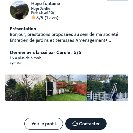
Hugo fontaine
Hugo Jardin
Paris (Javel 20)
5/5
(1 avis)
Présentation
Bonjour, prestations proposées au sein de ma société:
Entretien de jardins et terrasses Aménagement+
création Taille, élagage et abattage d'arbres Je reste à
votre disposition pour tout compléments d'informations
Dernier avis laissé par Carole : 5/5
Il y a plus de 6 mois
sympa
Voir le profil
Contacter