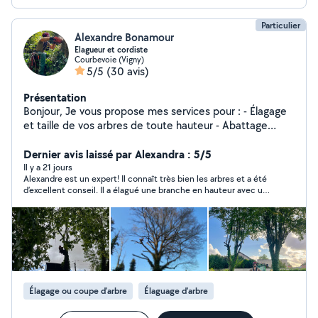
Particulier
Alexandre Bonamour
Elagueur et cordiste
Courbevoie (Vigny)
5/5
(30 avis)
Présentation
Bonjour, Je vous propose mes services pour : - Élagage
et taille de vos arbres de toute hauteur - Abattage
sécurisé et delicat ou en zones difficiles ( batiment,
clotures, cables electrique ) - taille de haie sans limite
Dernier avis laissé par Alexandra : 5/5
de hauteur - dessouchage sans limite de taille.
Il y a 21 jours
Alexandre est un expert! Il connaît très bien les arbres et a été
(extraction par arrachement OU rogneuse de souche). -
d’excellent conseil. Il a élagué une branche en hauteur avec un
Travaux en hauteur et accès difficile - debroussaillage
matériel de sécurité. Tout s’est très bien passé et l’espace est
J'ai une expérience de plus de 10 ans dans l'élagage et
rendu propre. Très pro et sympathique! Merci beaucoup.
les travaux sur cordes. Je travaille soigneusement avec
du materiel professionnel et des equipements de
securité adaptés. N'hésitez pas à me contacter pour
plus d'informations. Je suis situé à Courbevoie et me
déplace dans les départements voisins. N'hesitez pas à
Élagage ou coupe d'arbre
Élaguage d'arbre
me contacter par telephone au 06-32-34-47-31. Merci.
A bientot, Alexandre