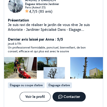
Élagueur Arboriste Jardinier
Paris (Auteuil 25)
4,7/5
(85 avis)
Présentation
Je suis ravi de réaliser le jardin de vous rêve Je suis
Arboriste - Jardinier Spécialisé Dans - Elagage
Professionnel,abattage Arbres dangereux. - Je dispose
de tout le matériel professionnel Broyage de branches
Dernier avis laissé par Anna : 5/5
Taille des haies -Tonte de votre gazon - Débroussaillage
jeudi à 11h
Un professionnel formidable, ponctuel, bienveillant, de bon
. Entretien de jardin bureau restaurant . Parc - Plus , de
conseil, efficace et qui plus est avec le sourire
Contrat à l'année , au trimestriel . -Gazon Placage En
rouleau et SEMI N'hésitez pas à me contacter -mon
O633223304 Je suis disponible et à votre écoute.
Merci pour votre confiance.
Élagage ou coupe d'arbre
Élaguage d'arbre
Voir le profil
Contacter