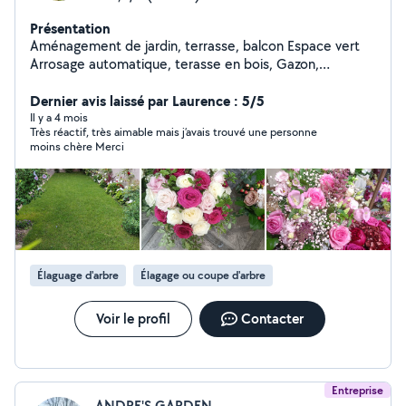
Présentation
Aménagement de jardin, terrasse, balcon Espace vert
Arrosage automatique, terasse en bois, Gazon,
Éclairage, Entretien...sur RDV ; Merci
Dernier avis laissé par Laurence : 5/5
Il y a 4 mois
Très réactif, très aimable mais j’avais trouvé une personne
moins chère Merci
Élaguage d'arbre
Élagage ou coupe d'arbre
Voir le profil
Contacter
Entreprise
ANDRE'S GARDEN