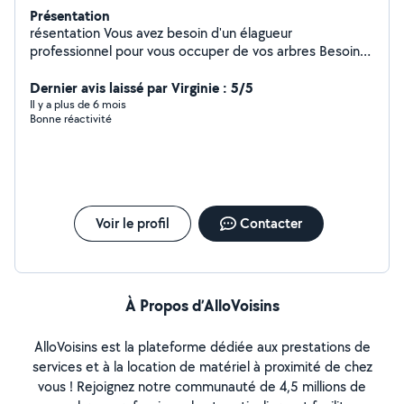
Présentation
résentation Vous avez besoin d'un élagueur
professionnel pour vous occuper de vos arbres Besoin
d'accès en hauteur avec grimpeur et nacelle ? Vous
voulez abattre un ou plusieurs arbres dans votre jardin ?
Dernier avis laissé par Virginie : 5/5
L'entretien de jardin nécessite souvent beaucoup de
Il y a plus de 6 mois
Bonne réactivité
temps et d'efforts. DAVID LAMBERT est un élagueur
professionnel qui assure cette prestation de services
avec maîtrise et qualité. Faites appel en toute confiance
à notre artisan compétent et équipé pour abattre des
arbres de taille moyenne ou des arbres de grande
hauteur qui nécessitent un grimpeur et nacelle.
Voir le profil
Contacter
L'entreprise DAVID LAMBERT vous propose de gérer
l'entretien de votre jardin à votre place pour tout type
de travaux : retrait des feuilles mortes du jardin,
plantation de haie ou d'arbres, arrachage d'un arbuste,
débroussaillage...
À Propos d’AlloVoisins
AlloVoisins est la plateforme dédiée aux prestations de
services et à la location de matériel à proximité de chez
vous ! Rejoignez notre communauté de 4,5 millions de