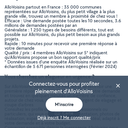
AlloVoisins partout en France : 35 000 communes
représentées sur AlloVoisins, du plus petit village à la plus
grande ville, trouvez un membre à proximité de chez vous !
Efficace : Une demande postée toutes les 10 secondes, 3.6
millions de demandes postées par an
Généraliste : 1 250 types de besoins différents, tout est
possible sur AlloVoisins, du plus petit besoin aux plus grands
projets.
Rapide : 10 minutes pour recevoir une première réponse à
votre demande
Qualité / prix : 4 membres AlloVoisins sur 5* indiquent
qu’AlloVoisins propose un bon rapport qualité/prix
* Données issues d’une enquête AlloVoisins réalisée sur un
échantillon de 5 671 personnes interrogées (Février 2024)
Vous cherchez un elagueur en urgence ?
Connectez-vous pour profiter
Sur AlloVoisins, seulement 10 minutes pour recevoir une
pleinement d'AlloVoisins
première réponse à votre demande. Postez votre demande
et trouvez en quelques minutes un membre de confiance,
autour de chez vous, pour votre besoin urgent de elagage et
M'inscrire
coupe d'arbres
Consultez les profils des membres, professionnels ou
Carte
particuliers, qui vous ont contacté. Présentation, photos de
Déjà inscrit ? Me connecter
réalisation, expertises, avis : trouvez l'offreur idéal, adapté à
votre demande et à votre budget.
Conversez ensemble depuis la messagerie AlloVoisins pour