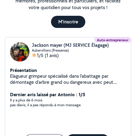
membres, professionnels et particuliers, et facilitez
votre quotidien pour tous vos projets !
M'inscrire
Auto-entrepreneur
Jackson mayer (MJ SERVICE Élagage)
Aubervilliers (Pressense)
1/5
(1 avis)
Présentation
Elagueur grimpeur spécialisé dans l'abattage par
démontage d'arbre grand ou dangereux avec peut
d'espace, spécialisée dans les zone pavillonnaires et
centre ville ( nous intervenons dans tout type de gabarit
Dernier avis laissé par Antonio : 1/5
d'arbre grand ou petit ) Nous vous proposons un large
Il y a plus de 6 mois
pas d'avis, il a pas répondu à mon message.
choix de service -Elagage -Abattage -Abattage par
démontage -Abattage avec rétention -Étêtage -Taille
douce -Taille d'éclaircissement -Taille saisonnière -Taille
de bois mort -Mise en sécurité de vos arbre proche des
habitations, Câble de courant ect -Rognage du tronc -