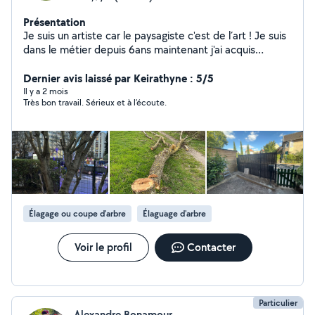
Présentation
Je suis un artiste car le paysagiste c'est de l´art ! Je suis
dans le métier depuis 6ans maintenant j'ai acquis
plusieurs compétences techniques, dans la création, et
l'entretien des espaces verts. Taille des arbustes Tonte
Dernier avis laissé par Keirathyne : 5/5
L'élagage des arbres Création des massifs Les conseils
Il y a 2 mois
Très bon travail. Sérieux et à l’écoute.
pour choisir les végétaux les devis sont gratuits n'hésitez
pas ! Cordialement
Élagage ou coupe d'arbre
Élaguage d'arbre
Voir le profil
Contacter
Particulier
Alexandre Bonamour