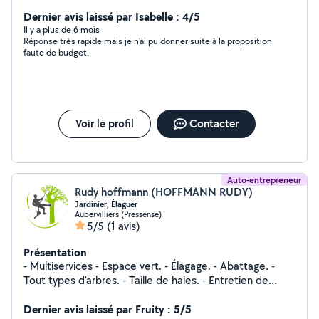
Dernier avis laissé par Isabelle : 4/5
Il y a plus de 6 mois
Réponse très rapide mais je n'ai pu donner suite à la proposition
faute de budget.
Voir le profil
Contacter
Auto-entrepreneur
Rudy hoffmann (HOFFMANN RUDY)
Jardinier, Élaguer
Aubervilliers (Pressense)
5/5
(1 avis)
Présentation
- Multiservices - Espace vert. - Élagage. - Abattage. -
Tout types d'arbres. - Taille de haies. - Entretien de
jardin. - Nettoyage. - Entretien, nettoyage de gouttière.
- Dèmoussages toiture. - Façade murete Dallages -
Dernier avis laissé par Fruity : 5/5