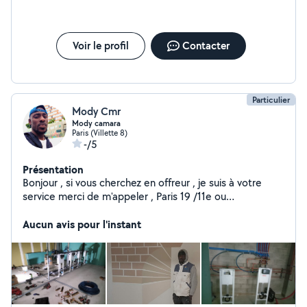
Parquet de tous types ( massif, chêne,....) = PLATRIER
PLAQUISTE : * Isolation thermique et acoustique * Laine
de verre, laine de roche, laine de bois, polystyrène *
Isolation des combles, aménagement des combles =
Voir le profil
Contacter
PLACO : * Cloisons, doublages, plafonds, rampants *
Coupe feu , hydrofuge , phonique , standard * Pose
d'huisserie / Menuiseri
Particulier
Mody Cmr
Mody camara
Paris (Villette 8)
-/5
Présentation
Bonjour , si vous cherchez en offreur , je suis à votre
service merci de m'appeler , Paris 19 /11e ou
restauration plongeur
Aucun avis pour l'instant