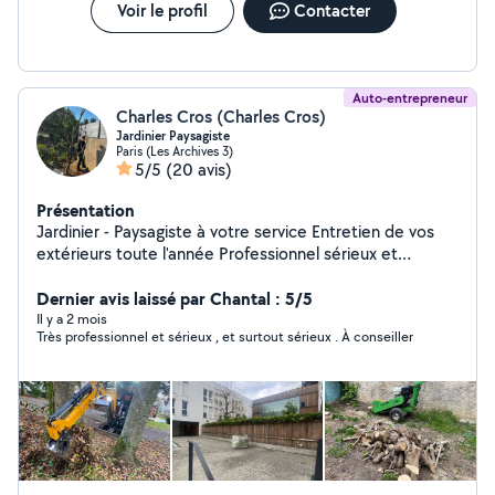
Voir le profil
Contacter
Auto-entrepreneur
Charles Cros (Charles Cros)
Jardinier Paysagiste
Paris (Les Archives 3)
5/5
(20 avis)
Présentation
Jardinier - Paysagiste à votre service Entretien de vos
extérieurs toute l'année Professionnel sérieux et
passionné, je vous propose mes services pour prendre
soin de vos espaces verts et de vos extérieurs.
Dernier avis laissé par Chantal : 5/5
J'interviens pour l'entretien régulier ou ponctuel, en
Il y a 2 mois
Très professionnel et sérieux , et surtout sérieux . À conseiller
m'adaptant à vos besoins et à votre planning.
Intervention propre, soignée et discrète, avec le souci
du détail et du travail bien fait. Déplacement sur Paris
intra-muros et toute la banlieue parisienne ️ Disponible
7j/7, du lundi au dimanche Devis gratuit sur simple
demande Réponse rapide