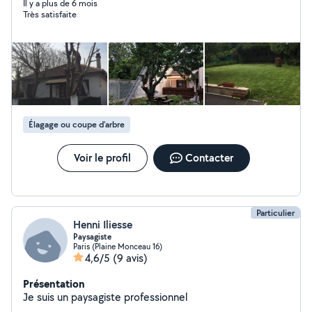
terrasses.remise en peinture
Il y a plus de 6 mois
Très satisfaite
Élagage ou coupe d'arbre
Voir le profil
Contacter
Particulier
Henni Iliesse
Paysagiste
Paris (Plaine Monceau 16)
4,6/5
(9 avis)
Présentation
Je suis un paysagiste professionnel