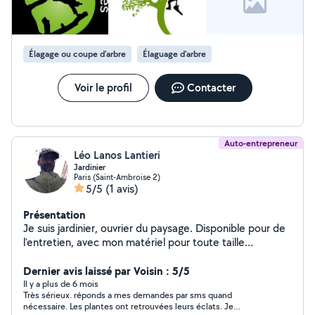
Élagage ou coupe d'arbre
Élaguage d'arbre
Voir le profil
Contacter
Auto-entrepreneur
Léo Lanos Lantieri
Jardinier
Paris (Saint-Ambroise 2)
5/5
(1 avis)
Présentation
Je suis jardinier, ouvrier du paysage. Disponible pour de
l'entretien, avec mon matériel pour toute taille
d'arbustes etc, débroussaillage. En revanche pour toute
tonte, taille de haies au cordeau, les machines devront
Dernier avis laissé par Voisin : 5/5
être fournies ou louées par vos soins ou les miens.
Il y a plus de 6 mois
Très sérieux. réponds a mes demandes par sms quand
nécessaire. Les plantes ont retrouvées leurs éclats. Je