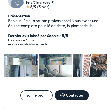
Paris (Clignancourt 19)
5/5
(3 avis)
Présentation
Bonjour , Je suis artisan professionnel,Nous avons une
équipe complète pour l'électricité, la plomberie, la
menuiserie, le revêtement de sol, la construction, la
peinture, etc. Nous sommes spécialisés dans la
Dernier avis laissé par Sophie : 5/5
rénovation haut de gamme, vous pouvez voir notre
Il y a plus de 6 mois
réponse rapide à la demande
travail sur Instagram Elshamy pro page ou sur Facebook.
Elshamy pro J'espère que vous aimerez notre travail et
que vous nous ferez confiance. Si notre travail vous
intéressent, n'hésitez pas à nous contacter
Cordialement, Elshamy
Voir le profil
Contacter